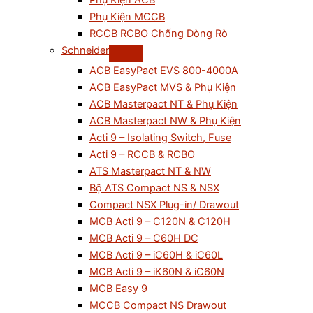
Phụ Kiện ACB
Phụ Kiện MCCB
RCCB RCBO Chống Dòng Rò
Schneider
ACB EasyPact EVS 800-4000A
ACB EasyPact MVS & Phụ Kiện
ACB Masterpact NT & Phụ Kiện
ACB Masterpact NW & Phụ Kiện
Acti 9 – Isolating Switch, Fuse
Acti 9 – RCCB & RCBO
ATS Masterpact NT & NW
Bộ ATS Compact NS & NSX
Compact NSX Plug-in/ Drawout
MCB Acti 9 – C120N & C120H
MCB Acti 9 – C60H DC
MCB Acti 9 – iC60H & iC60L
MCB Acti 9 – iK60N & iC60N
MCB Easy 9
MCCB Compact NS Drawout