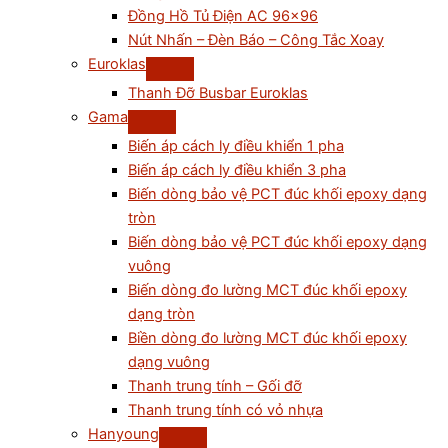
Đồng Hồ Tủ Điện AC 96×96
Nút Nhấn – Đèn Báo – Công Tắc Xoay
Euroklas
Thanh Đỡ Busbar Euroklas
Gama
Biến áp cách ly điều khiển 1 pha
Biến áp cách ly điều khiển 3 pha
Biến dòng bảo vệ PCT đúc khối epoxy dạng
tròn
Biến dòng bảo vệ PCT đúc khối epoxy dạng
vuông
Biến dòng đo lường MCT đúc khối epoxy
dạng tròn
Biền dòng đo lường MCT đúc khối epoxy
dạng vuông
Thanh trung tính – Gối đỡ
Thanh trung tính có vỏ nhựa
Hanyoung