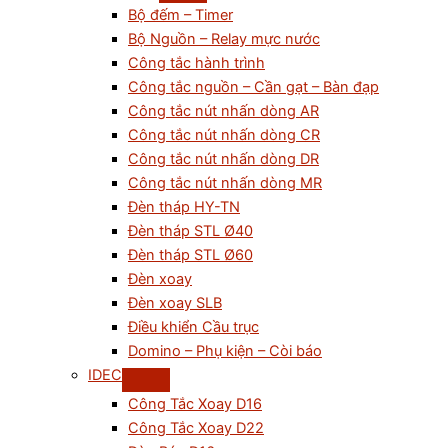
Bộ đếm – Timer
Bộ Nguồn – Relay mực nước
Công tắc hành trình
Công tắc nguồn – Cần gạt – Bàn đạp
Công tắc nút nhấn dòng AR
Công tắc nút nhấn dòng CR
Công tắc nút nhấn dòng DR
Công tắc nút nhấn dòng MR
Đèn tháp HY-TN
Đèn tháp STL Ø40
Đèn tháp STL Ø60
Đèn xoay
Đèn xoay SLB
Điều khiển Cầu trục
Domino – Phụ kiện – Còi báo
IDEC
Công Tắc Xoay D16
Công Tắc Xoay D22