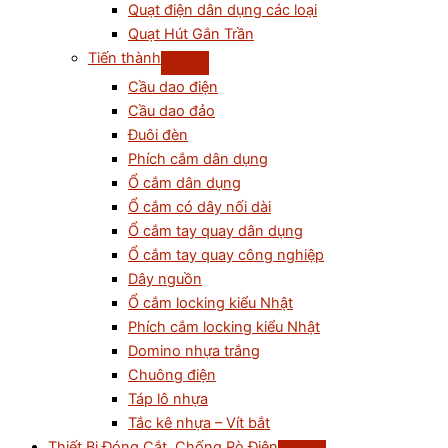
Quạt điện dân dụng các loại
Quạt Hút Gắn Trần
Tiến thành
Cầu dao điện
Cầu dao đảo
Đuôi đèn
Phích cắm dân dụng
Ổ cắm dân dụng
Ổ cắm có dây nối dài
Ổ cắm tay quay dân dụng
Ổ cắm tay quay công nghiệp
Dây nguồn
Ổ cắm locking kiểu Nhật
Phích cắm locking kiểu Nhật
Domino nhựa trắng
Chuông điện
Táp lô nhựa
Tắc kê nhựa – Vít bắt
Thiết Bị Đóng Cắt, Chống Rò Điện