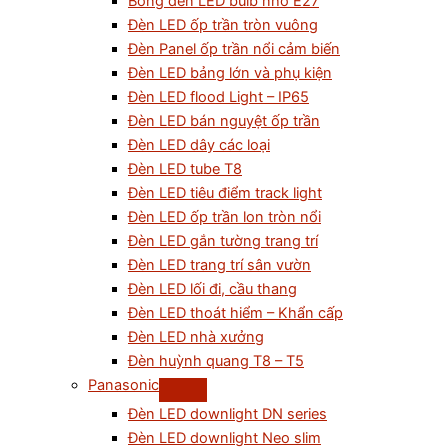
Bóng đèn LED bulb nhỏ E27
Đèn LED ốp trần tròn vuông
Đèn Panel ốp trần nổi cảm biến
Đèn LED bảng lớn và phụ kiện
Đèn LED flood Light – IP65
Đèn LED bán nguyệt ốp trần
Đèn LED dây các loại
Đèn LED tube T8
Đèn LED tiêu điểm track light
Đèn LED ốp trần lon tròn nổi
Đèn LED gắn tường trang trí
Đèn LED trang trí sân vườn
Đèn LED lối đi, cầu thang
Đèn LED thoát hiểm – Khẩn cấp
Đèn LED nhà xưởng
Đèn huỳnh quang T8 – T5
Panasonic
Đèn LED downlight DN series
Đèn LED downlight Neo slim