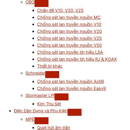
OBO
Chân đế V10, V20, V25
Chống sét lan truyền nguồn MC
Chống sét lan truyền nguồn V10
Chống sét lan truyền nguồn V20
Chống sét lan truyền nguồn V25
Chống sét lan truyền nguồn V50
Chống sét lan truyền tín hiệu LSA
Chống sét lan truyền tín hiệu RJ & KOAX
Thiết bị khác
Schneider
Chống sét lan truyền nguồn Acti9
Chống sét lan truyền nguồn Easy9
Stormaster LPI
Kim Thu Sét
Điện Dân Dụng và Phụ Kiện
MPE
Quạt hút âm trần