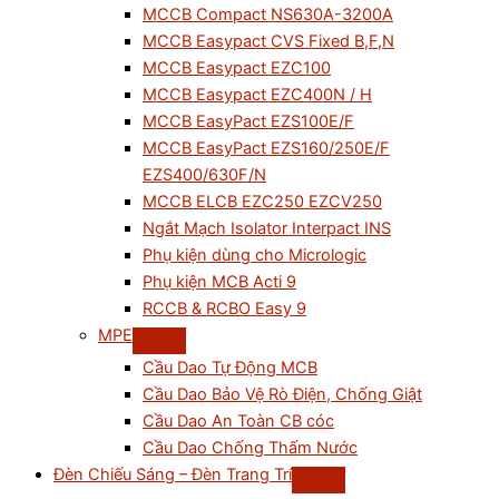
MCCB Compact NS630A-3200A
MCCB Easypact CVS Fixed B,F,N
MCCB Easypact EZC100
MCCB Easypact EZC400N / H
MCCB EasyPact EZS100E/F
MCCB EasyPact EZS160/250E/F
EZS400/630F/N
MCCB ELCB EZC250 EZCV250
Ngắt Mạch Isolator Interpact INS
Phụ kiện dùng cho Micrologic
Phụ kiện MCB Acti 9
RCCB & RCBO Easy 9
MPE
Cầu Dao Tự Động MCB
Cầu Dao Bảo Vệ Rò Điện, Chống Giật
Cầu Dao An Toàn CB cóc
Cầu Dao Chống Thấm Nước
Đèn Chiếu Sáng – Đèn Trang Trí