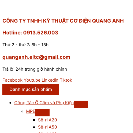
CÔNG TY TNHH KỸ THUẬT CƠ ĐIỆN QUANG ANH
Hotline: 0913.526.003
Thứ 2 - thứ 7: 8h - 18h
quanganh.eltc@gmail.com
Trả lời 24h trong giờ hành chính
Facebook
Youtube
Linkedin
Tiktok
Danh mục sản phẩm
Công Tắc Ổ Cắm và Phụ Kiện
MPE
Sê-ri A20
Sê-ri A50