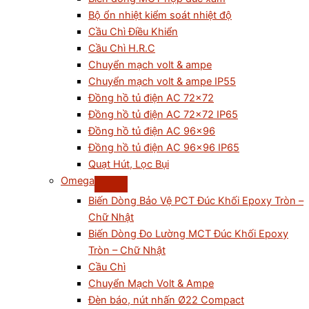
Bộ ổn nhiệt kiểm soát nhiệt độ
Cầu Chì Điều Khiển
Cầu Chì H.R.C
Chuyển mạch volt & ampe
Chuyển mạch volt & ampe IP55
Đồng hồ tủ điện AC 72×72
Đồng hồ tủ điện AC 72×72 IP65
Đồng hồ tủ điện AC 96×96
Đồng hồ tủ điện AC 96×96 IP65
Quạt Hút, Lọc Bụi
Omega
Biến Dòng Bảo Vệ PCT Đúc Khối Epoxy Tròn –
Chữ Nhật
Biến Dòng Đo Lường MCT Đúc Khối Epoxy
Tròn – Chữ Nhật
Cầu Chì
Chuyển Mạch Volt & Ampe
Đèn báo, nút nhấn Ø22 Compact