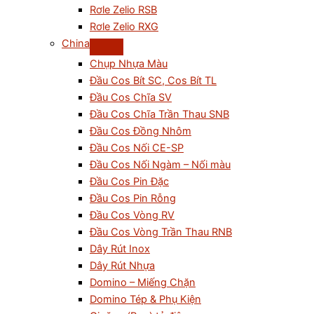
Rơle Zelio RSB
Rơle Zelio RXG
China
Chụp Nhựa Màu
Đầu Cos Bít SC, Cos Bít TL
Đầu Cos Chĩa SV
Đầu Cos Chĩa Trần Thau SNB
Đầu Cos Đồng Nhôm
Đầu Cos Nối CE-SP
Đầu Cos Nối Ngàm – Nối màu
Đầu Cos Pin Đặc
Đầu Cos Pin Rỗng
Đầu Cos Vòng RV
Đầu Cos Vòng Trần Thau RNB
Dây Rút Inox
Dây Rút Nhựa
Domino – Miếng Chặn
Domino Tép & Phụ Kiện