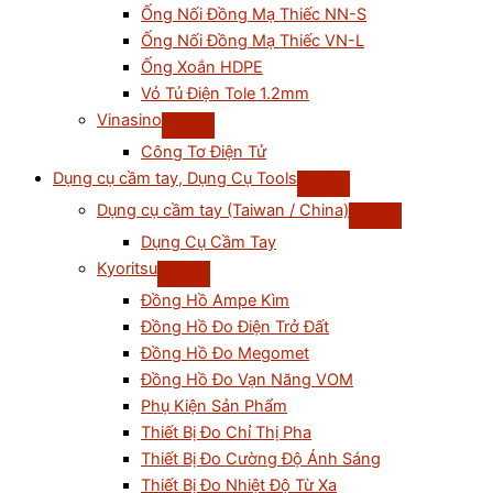
Ống Nối Đồng Mạ Thiếc NN-S
Ống Nối Đồng Mạ Thiếc VN-L
Ống Xoắn HDPE
Vỏ Tủ Điện Tole 1.2mm
Vinasino
Công Tơ Điện Tử
Dụng cụ cầm tay, Dụng Cụ Tools
Dụng cụ cầm tay (Taiwan / China)
Dụng Cụ Cầm Tay
Kyoritsu
Đồng Hồ Ampe Kìm
Đồng Hồ Đo Điện Trở Đất
Đồng Hồ Đo Megomet
Đồng Hồ Đo Vạn Năng VOM
Phụ Kiện Sản Phẩm
Thiết Bị Đo Chỉ Thị Pha
Thiết Bị Đo Cường Độ Ánh Sáng
Thiết Bị Đo Nhiệt Độ Từ Xa