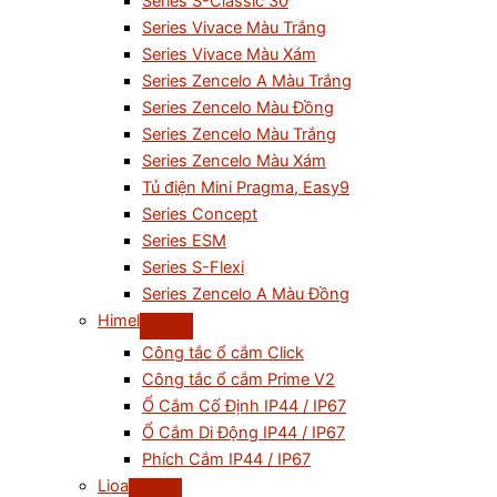
Series S-Classic 30
Series Vivace Màu Trắng
Series Vivace Màu Xám
Series Zencelo A Màu Trắng
Series Zencelo Màu Đồng
Series Zencelo Màu Trắng
Series Zencelo Màu Xám
Tủ điện Mini Pragma, Easy9
Series Concept
Series ESM
Series S-Flexi
Series Zencelo A Màu Đồng
Himel
Công tắc ổ cắm Click
Công tắc ổ cắm Prime V2
Ổ Cắm Cố Định IP44 / IP67
Ổ Cắm Di Động IP44 / IP67
Phích Cắm IP44 / IP67
Lioa