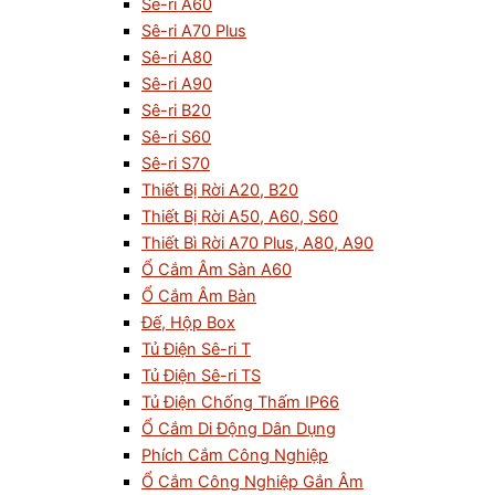
Sê-ri A60
Sê-ri A70 Plus
Sê-ri A80
Sê-ri A90
Sê-ri B20
Sê-ri S60
Sê-ri S70
Thiết Bị Rời A20, B20
Thiết Bị Rời A50, A60, S60
Thiết Bì Rời A70 Plus, A80, A90
Ổ Cắm Âm Sàn A60
Ổ Cắm Âm Bàn
Đế, Hộp Box
Tủ Điện Sê-ri T
Tủ Điện Sê-ri TS
Tủ Điện Chống Thấm IP66
Ổ Cắm Di Động Dân Dụng
Phích Cắm Công Nghiệp
Ổ Cắm Công Nghiệp Gắn Âm