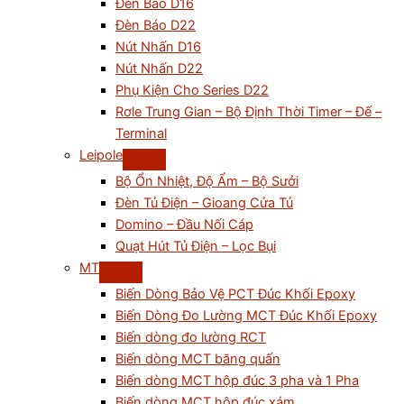
Đèn Báo D16
Đèn Báo D22
Nút Nhấn D16
Nút Nhấn D22
Phụ Kiện Cho Series D22
Rơle Trung Gian – Bộ Định Thời Timer – Đế –
Terminal
Leipole
Bộ Ổn Nhiệt, Độ Ẩm – Bộ Sưởi
Đèn Tủ Điện – Gioang Cửa Tủ
Domino – Đầu Nối Cáp
Quạt Hút Tủ Điện – Lọc Bụi
MT
Biến Dòng Bảo Vệ PCT Đúc Khối Epoxy
Biến Dòng Đo Lường MCT Đúc Khối Epoxy
Biến dòng đo lường RCT
Biến dòng MCT băng quấn
Biến dòng MCT hộp đúc 3 pha và 1 Pha
Biến dòng MCT hộp đúc xám