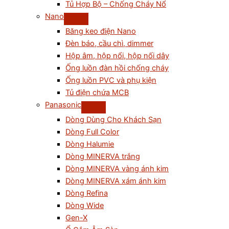
Tủ Hợp Bộ – Chống Cháy Nổ
Nano
Băng keo điện Nano
Đèn báo, cầu chì, dimmer
Hộp âm, hộp nổi, hộp nối dây
Ống luồn đàn hồi chống cháy
Ống luồn PVC và phụ kiện
Tủ điện chứa MCB
Panasonic
Dòng Dùng Cho Khách Sạn
Dòng Full Color
Dòng Halumie
Dòng MINERVA trắng
Dòng MINERVA vàng ánh kim
Dòng MINERVA xám ánh kim
Dòng Refina
Dòng Wide
Gen-X