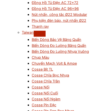
Đồng Hồ Tủ Điện AC 72×72
Đồng Hồ Tủ Điện AC 96×96
Nút nhấn, công tắc Ø22 Modular
Phụ kiện đèn báo, nút nhấn Ø22
Thanh ray
Taiwan
Biến Dòng Bảo Vệ Băng Quấn
Biến Dòng Đo Lường Băng Quấn
Biến Dòng Đo Lường Nhựa Vuông
Chụp Màu
Chuyển Mạch Volt & Ampe
Cosse Bít TL
Cosse Chĩa Bọc Nhựa
Cosse Chĩa Trần
Cosse Nối
Cosse Nối Cuối
Cosse Nối Ngàm
Cosse Pin Đặc