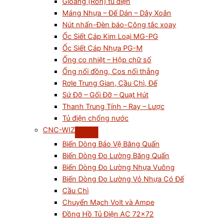
Gioăng (Ron) tủ điện
Máng Nhựa – Đế Dán – Dây Xoắn
Nút nhấn-Đèn báo-Công tắc xoay
Ốc Siết Cáp Kim Loại MG-PG
Ốc Siết Cáp Nhựa PG-M
Ống co nhiệt – Hộp chữ số
Ống nối đồng, Cos nối thẳng
Rơle Trung Gian, Cầu Chì, Đế
Sứ Đỡ – Gối Đỡ – Quạt Hút
Thanh Trung Tính – Ray – Lược
Tủ điện chống nước
CNC-WIZ
Biến Dòng Bảo Vệ Băng Quấn
Biến Dòng Đo Lường Băng Quấn
Biến Dòng Đo Lường Nhựa Vuông
Biến Dòng Đo Lường Vỏ Nhựa Có Đế
Cầu Chì
Chuyển Mạch Volt và Ampe
Đồng Hồ Tủ Điện AC 72×72