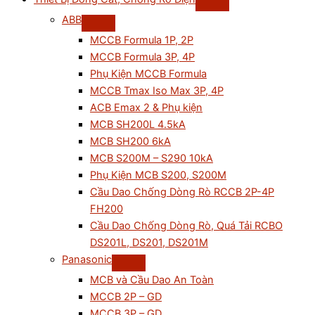
ABB
MCCB Formula 1P, 2P
MCCB Formula 3P, 4P
Phụ Kiện MCCB Formula
MCCB Tmax Iso Max 3P, 4P
ACB Emax 2 & Phụ kiện
MCB SH200L 4.5kA
MCB SH200 6kA
MCB S200M – S290 10kA
Phụ Kiện MCB S200, S200M
Cầu Dao Chống Dòng Rò RCCB 2P-4P
FH200
Cầu Dao Chống Dòng Rò, Quá Tải RCBO
DS201L, DS201, DS201M
Panasonic
MCB và Cầu Dao An Toàn
MCCB 2P – GD
MCCB 3P – GD