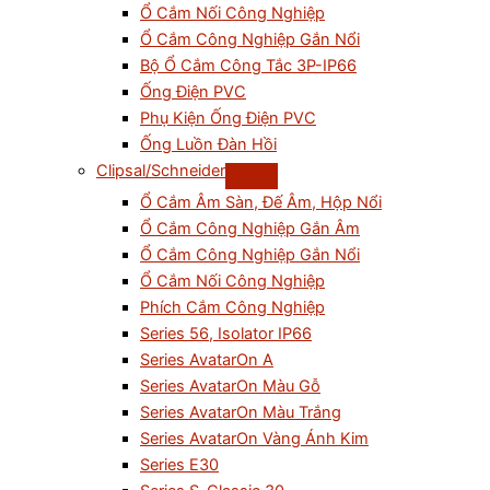
Ổ Cắm Nối Công Nghiệp
Ổ Cắm Công Nghiệp Gắn Nổi
Bộ Ổ Cắm Công Tắc 3P-IP66
Ống Điện PVC
Phụ Kiện Ống Điện PVC
Ống Luồn Đàn Hồi
Clipsal/Schneider
Ổ Cắm Âm Sàn, Đế Âm, Hộp Nổi
Ổ Cắm Công Nghiệp Gắn Âm
Ổ Cắm Công Nghiệp Gắn Nổi
Ổ Cắm Nối Công Nghiệp
Phích Cắm Công Nghiệp
Series 56, Isolator IP66
Series AvatarOn A
Series AvatarOn Màu Gỗ
Series AvatarOn Màu Trắng
Series AvatarOn Vàng Ánh Kim
Series E30