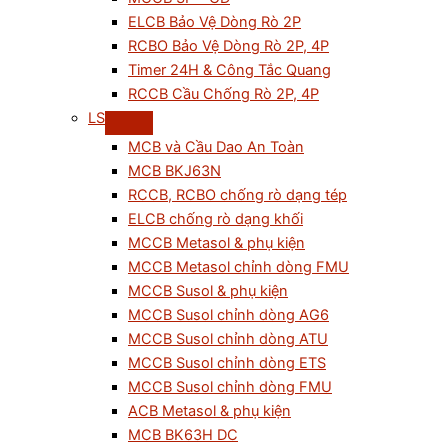
ELCB Bảo Vệ Dòng Rò 2P
RCBO Bảo Vệ Dòng Rò 2P, 4P
Timer 24H & Công Tắc Quang
RCCB Cầu Chống Rò 2P, 4P
LS
MCB và Cầu Dao An Toàn
MCB BKJ63N
RCCB, RCBO chống rò dạng tép
ELCB chống rò dạng khối
MCCB Metasol & phụ kiện
MCCB Metasol chỉnh dòng FMU
MCCB Susol & phụ kiện
MCCB Susol chỉnh dòng AG6
MCCB Susol chỉnh dòng ATU
MCCB Susol chỉnh dòng ETS
MCCB Susol chỉnh dòng FMU
ACB Metasol & phụ kiện
MCB BK63H DC