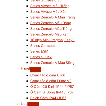
Series S-Classic 30
Series Vivace Màu Trắng
Series Vivace Màu Xám
Series Zencelo A Màu Trắng
Series Zencelo Màu Đồng
Series Zencelo Màu Trắng
Series Zencelo Màu Xám
Tủ điện Mini Pragma, Easy9
Series Concept
Series ESM
Series S-Flexi
Series Zencelo A Màu Đồng
Himel
Công tắc ổ cắm Click
Công tắc ổ cắm Prime V2
Ổ Cắm Cố Định IP44 / IP67
Ổ Cắm Di Động IP44 / IP67
Phích Cắm IP44 / IP67
Lioa