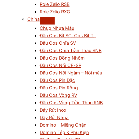
Rơle Zelio RSB
Rơle Zelio RXG
China
Chụp Nhựa Màu
Đầu Cos Bít SC, Cos Bít TL
Đầu Cos Chĩa SV
Đầu Cos Chĩa Trần Thau SNB
Đầu Cos Đồng Nhôm
Đầu Cos Nối CE-SP
Đầu Cos Nối Ngàm – Nối màu
Đầu Cos Pin Đặc
Đầu Cos Pin Rỗng
Đầu Cos Vòng RV
Đầu Cos Vòng Trần Thau RNB
Dây Rút Inox
Dây Rút Nhựa
Domino – Miếng Chặn
Domino Tép & Phụ Kiện