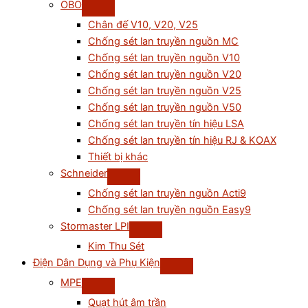
OBO
Chân đế V10, V20, V25
Chống sét lan truyền nguồn MC
Chống sét lan truyền nguồn V10
Chống sét lan truyền nguồn V20
Chống sét lan truyền nguồn V25
Chống sét lan truyền nguồn V50
Chống sét lan truyền tín hiệu LSA
Chống sét lan truyền tín hiệu RJ & KOAX
Thiết bị khác
Schneider
Chống sét lan truyền nguồn Acti9
Chống sét lan truyền nguồn Easy9
Stormaster LPI
Kim Thu Sét
Điện Dân Dụng và Phụ Kiện
MPE
Quạt hút âm trần