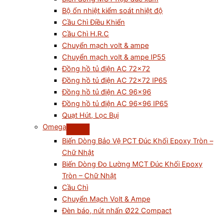
Bộ ổn nhiệt kiểm soát nhiệt độ
Cầu Chì Điều Khiển
Cầu Chì H.R.C
Chuyển mạch volt & ampe
Chuyển mạch volt & ampe IP55
Đồng hồ tủ điện AC 72×72
Đồng hồ tủ điện AC 72×72 IP65
Đồng hồ tủ điện AC 96×96
Đồng hồ tủ điện AC 96×96 IP65
Quạt Hút, Lọc Bụi
Omega
Biến Dòng Bảo Vệ PCT Đúc Khối Epoxy Tròn –
Chữ Nhật
Biến Dòng Đo Lường MCT Đúc Khối Epoxy
Tròn – Chữ Nhật
Cầu Chì
Chuyển Mạch Volt & Ampe
Đèn báo, nút nhấn Ø22 Compact