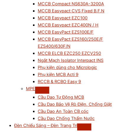
MCCB Compact NS630A-3200A
MCCB Easypact CVS Fixed B,F,N
MCCB Easypact EZC100
MCCB Easypact EZC400N / H
MCCB EasyPact EZS100E/F
MCCB EasyPact EZS160/250E/F
EZS400/630F/N
MCCB ELCB EZC250 EZCV250
Ngắt Mạch Isolator Interpact INS
Phụ kiện dùng cho Micrologic
Phụ kiện MCB Acti 9
RCCB & RCBO Easy 9
MPE
Cầu Dao Tự Động MCB
Cầu Dao Bảo Vệ Rò Điện, Chống Giật
Cầu Dao An Toàn CB cóc
Cầu Dao Chống Thấm Nước
Đèn Chiếu Sáng – Đèn Trang Trí