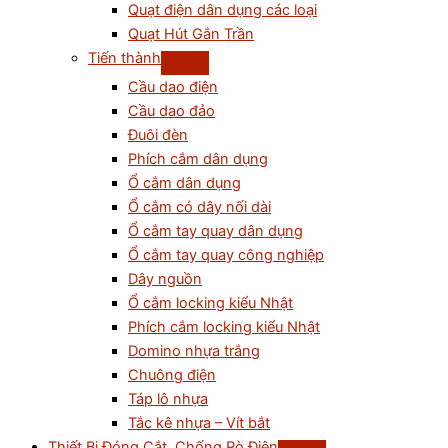
Quạt điện dân dụng các loại
Quạt Hút Gắn Trần
Tiến thành
Cầu dao điện
Cầu dao đảo
Đuôi đèn
Phích cắm dân dụng
Ổ cắm dân dụng
Ổ cắm có dây nối dài
Ổ cắm tay quay dân dụng
Ổ cắm tay quay công nghiệp
Dây nguồn
Ổ cắm locking kiểu Nhật
Phích cắm locking kiểu Nhật
Domino nhựa trắng
Chuông điện
Táp lô nhựa
Tắc kê nhựa – Vít bắt
Thiết Bị Đóng Cắt, Chống Rò Điện