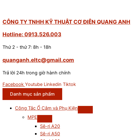
CÔNG TY TNHH KỸ THUẬT CƠ ĐIỆN QUANG ANH
Hotline: 0913.526.003
Thứ 2 - thứ 7: 8h - 18h
quanganh.eltc@gmail.com
Trả lời 24h trong giờ hành chính
Facebook
Youtube
Linkedin
Tiktok
Danh mục sản phẩm
Công Tắc Ổ Cắm và Phụ Kiện
MPE
Sê-ri A20
Sê-ri A50