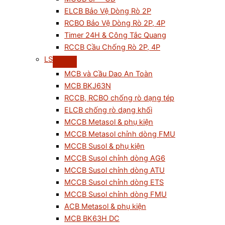
ELCB Bảo Vệ Dòng Rò 2P
RCBO Bảo Vệ Dòng Rò 2P, 4P
Timer 24H & Công Tắc Quang
RCCB Cầu Chống Rò 2P, 4P
LS
MCB và Cầu Dao An Toàn
MCB BKJ63N
RCCB, RCBO chống rò dạng tép
ELCB chống rò dạng khối
MCCB Metasol & phụ kiện
MCCB Metasol chỉnh dòng FMU
MCCB Susol & phụ kiện
MCCB Susol chỉnh dòng AG6
MCCB Susol chỉnh dòng ATU
MCCB Susol chỉnh dòng ETS
MCCB Susol chỉnh dòng FMU
ACB Metasol & phụ kiện
MCB BK63H DC