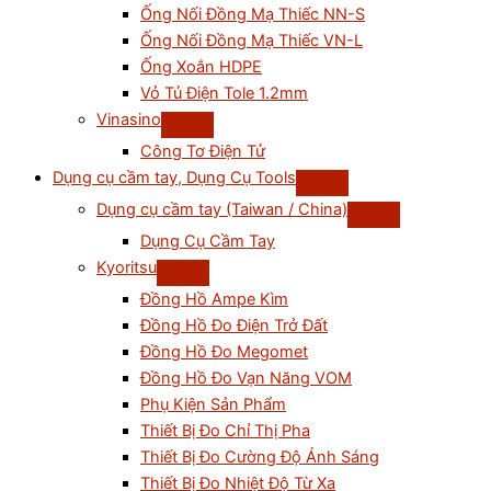
Ống Nối Đồng Mạ Thiếc NN-S
Ống Nối Đồng Mạ Thiếc VN-L
Ống Xoắn HDPE
Vỏ Tủ Điện Tole 1.2mm
Vinasino
Công Tơ Điện Tử
Dụng cụ cầm tay, Dụng Cụ Tools
Dụng cụ cầm tay (Taiwan / China)
Dụng Cụ Cầm Tay
Kyoritsu
Đồng Hồ Ampe Kìm
Đồng Hồ Đo Điện Trở Đất
Đồng Hồ Đo Megomet
Đồng Hồ Đo Vạn Năng VOM
Phụ Kiện Sản Phẩm
Thiết Bị Đo Chỉ Thị Pha
Thiết Bị Đo Cường Độ Ánh Sáng
Thiết Bị Đo Nhiệt Độ Từ Xa