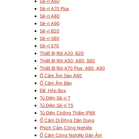
Sê-ri A60
Sê-ri A70 Plus
Sê-ri A80
Sê-ri A90
Sê-ri B20
Sê-ri S60
Sê-ri S70
Thiết Bị Rời A20, B20
Thiết Bị Rời A50, A60, S60
Thiết Bì Rời A70 Plus, A80, A90
Ổ Cắm Âm Sàn A60
Ổ Cắm Âm Bàn
Đế, Hộp Box
Tủ Điện Sê-ri T
Tủ Điện Sê-ri TS
Tủ Điện Chống Thấm IP66
Ổ Cắm Di Động Dân Dụng
Phích Cắm Công Nghiệp
Ổ Cắm Công Nghiệp Gắn Âm