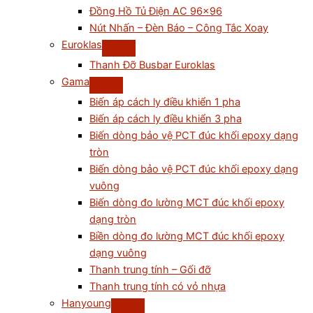
Đồng Hồ Tủ Điện AC 96×96
Nút Nhấn – Đèn Báo – Công Tắc Xoay
Euroklas
Thanh Đỡ Busbar Euroklas
Gama
Biến áp cách ly điều khiển 1 pha
Biến áp cách ly điều khiển 3 pha
Biến dòng bảo vệ PCT đúc khối epoxy dạng
tròn
Biến dòng bảo vệ PCT đúc khối epoxy dạng
vuông
Biến dòng đo lường MCT đúc khối epoxy
dạng tròn
Biền dòng đo lường MCT đúc khối epoxy
dạng vuông
Thanh trung tính – Gối đỡ
Thanh trung tính có vỏ nhựa
Hanyoung