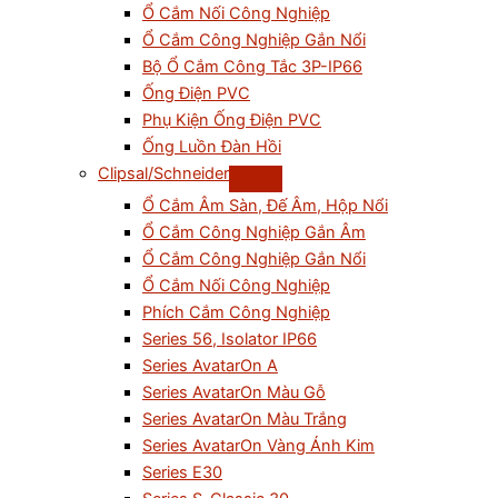
Ổ Cắm Nối Công Nghiệp
Ổ Cắm Công Nghiệp Gắn Nổi
Bộ Ổ Cắm Công Tắc 3P-IP66
Ống Điện PVC
Phụ Kiện Ống Điện PVC
Ống Luồn Đàn Hồi
Clipsal/Schneider
Ổ Cắm Âm Sàn, Đế Âm, Hộp Nổi
Ổ Cắm Công Nghiệp Gắn Âm
Ổ Cắm Công Nghiệp Gắn Nổi
Ổ Cắm Nối Công Nghiệp
Phích Cắm Công Nghiệp
Series 56, Isolator IP66
Series AvatarOn A
Series AvatarOn Màu Gỗ
Series AvatarOn Màu Trắng
Series AvatarOn Vàng Ánh Kim
Series E30