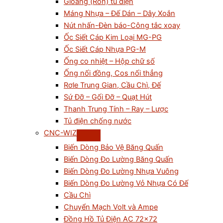
Gioăng (Ron) tủ điện
Máng Nhựa – Đế Dán – Dây Xoắn
Nút nhấn-Đèn báo-Công tắc xoay
Ốc Siết Cáp Kim Loại MG-PG
Ốc Siết Cáp Nhựa PG-M
Ống co nhiệt – Hộp chữ số
Ống nối đồng, Cos nối thẳng
Rơle Trung Gian, Cầu Chì, Đế
Sứ Đỡ – Gối Đỡ – Quạt Hút
Thanh Trung Tính – Ray – Lược
Tủ điện chống nước
CNC-WIZ
Biến Dòng Bảo Vệ Băng Quấn
Biến Dòng Đo Lường Băng Quấn
Biến Dòng Đo Lường Nhựa Vuông
Biến Dòng Đo Lường Vỏ Nhựa Có Đế
Cầu Chì
Chuyển Mạch Volt và Ampe
Đồng Hồ Tủ Điện AC 72×72