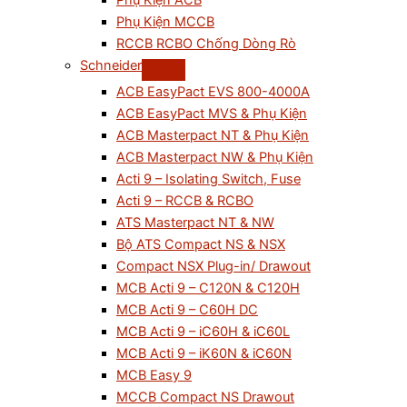
Phụ Kiện ACB
Phụ Kiện MCCB
RCCB RCBO Chống Dòng Rò
Schneider
ACB EasyPact EVS 800-4000A
ACB EasyPact MVS & Phụ Kiện
ACB Masterpact NT & Phụ Kiện
ACB Masterpact NW & Phụ Kiện
Acti 9 – Isolating Switch, Fuse
Acti 9 – RCCB & RCBO
ATS Masterpact NT & NW
Bộ ATS Compact NS & NSX
Compact NSX Plug-in/ Drawout
MCB Acti 9 – C120N & C120H
MCB Acti 9 – C60H DC
MCB Acti 9 – iC60H & iC60L
MCB Acti 9 – iK60N & iC60N
MCB Easy 9
MCCB Compact NS Drawout