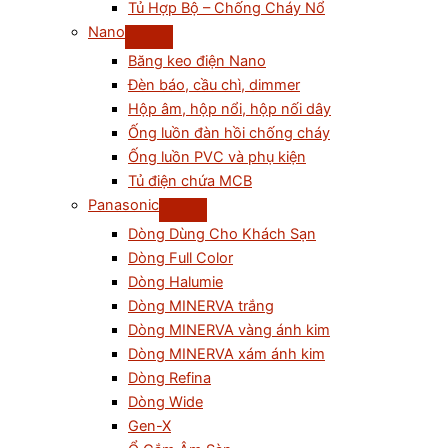
Tủ Hợp Bộ – Chống Cháy Nổ
Nano
Băng keo điện Nano
Đèn báo, cầu chì, dimmer
Hộp âm, hộp nổi, hộp nối dây
Ống luồn đàn hồi chống cháy
Ống luồn PVC và phụ kiện
Tủ điện chứa MCB
Panasonic
Dòng Dùng Cho Khách Sạn
Dòng Full Color
Dòng Halumie
Dòng MINERVA trắng
Dòng MINERVA vàng ánh kim
Dòng MINERVA xám ánh kim
Dòng Refina
Dòng Wide
Gen-X