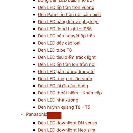
Bóng đèn LED bulb nhỏ E27
Đèn LED ốp trần tròn vuông
Đèn Panel ốp trần nổi cảm biến
Đèn LED bảng lớn và phụ kiện
Đèn LED flood Light – IP65
Đèn LED bán nguyệt ốp trần
Đèn LED dây các loại
Đèn LED tube T8
Đèn LED tiêu điểm track light
Đèn LED ốp trần lon tròn nổi
Đèn LED gắn tường trang trí
Đèn LED trang trí sân vườn
Đèn LED lối đi, cầu thang
Đèn LED thoát hiểm – Khẩn cấp
Đèn LED nhà xưởng
Đèn huỳnh quang T8 – T5
Panasonic
Đèn LED downlight DN series
Đèn LED downlight Neo slim