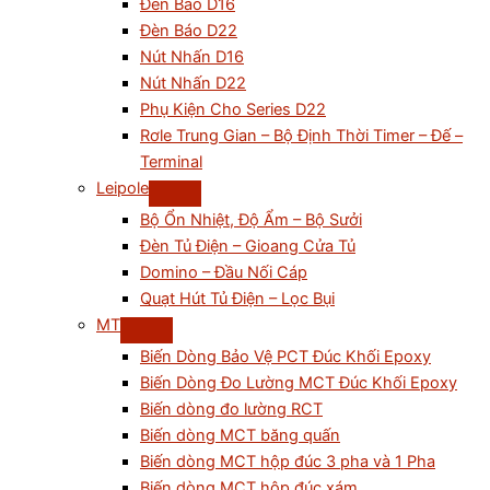
Đèn Báo D16
Đèn Báo D22
Nút Nhấn D16
Nút Nhấn D22
Phụ Kiện Cho Series D22
Rơle Trung Gian – Bộ Định Thời Timer – Đế –
Terminal
Leipole
Bộ Ổn Nhiệt, Độ Ẩm – Bộ Sưởi
Đèn Tủ Điện – Gioang Cửa Tủ
Domino – Đầu Nối Cáp
Quạt Hút Tủ Điện – Lọc Bụi
MT
Biến Dòng Bảo Vệ PCT Đúc Khối Epoxy
Biến Dòng Đo Lường MCT Đúc Khối Epoxy
Biến dòng đo lường RCT
Biến dòng MCT băng quấn
Biến dòng MCT hộp đúc 3 pha và 1 Pha
Biến dòng MCT hộp đúc xám