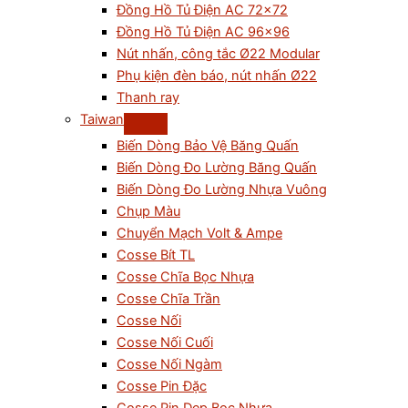
Đồng Hồ Tủ Điện AC 72×72
Đồng Hồ Tủ Điện AC 96×96
Nút nhấn, công tắc Ø22 Modular
Phụ kiện đèn báo, nút nhấn Ø22
Thanh ray
Taiwan
Biến Dòng Bảo Vệ Băng Quấn
Biến Dòng Đo Lường Băng Quấn
Biến Dòng Đo Lường Nhựa Vuông
Chụp Màu
Chuyển Mạch Volt & Ampe
Cosse Bít TL
Cosse Chĩa Bọc Nhựa
Cosse Chĩa Trần
Cosse Nối
Cosse Nối Cuối
Cosse Nối Ngàm
Cosse Pin Đặc