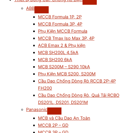
ABB
MCCB Formula 1P, 2P
MCCB Formula 3P, 4P
Phụ Kiện MCCB Formula
MCCB Tmax Iso Max 3P, 4P
ACB Emax 2 & Phụ kiện
MCB SH200L 4.5kA
MCB SH200 6kA
MCB S200M – S290 10kA
Phụ Kiện MCB S200, S200M
Cầu Dao Chống Dòng Rò RCCB 2P-4P
FH200
Cầu Dao Chống Dòng Rò, Quá Tải RCBO
DS201L, DS201, DS201M
Panasonic
MCB và Cầu Dao An Toàn
MCCB 2P – GD
MCCB 3P – GD