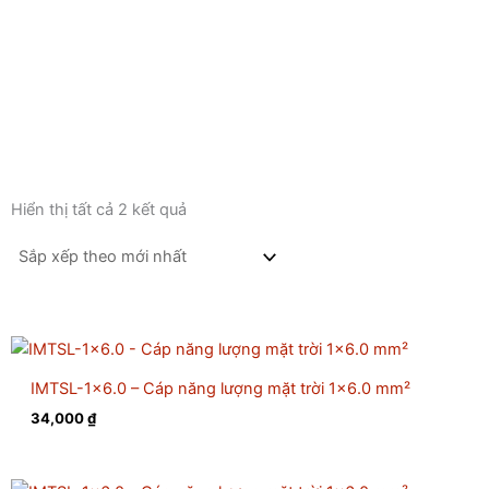
Đã
Hiển thị tất cả 2 kết quả
sắp
xếp
theo
mới
nhất
IMTSL-1×6.0 – Cáp năng lượng mặt trời 1×6.0 mm²
34,000
₫