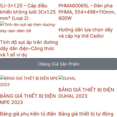
SJ-3×1.25 – Cáp điều
PHMA60065L – Đèn pha
khiển không lưới 3Cx1.25
PHMA, 554x498x110mm,
mm² (Loại 2)
600W
Hướng dẫn lựa chọn dây
và cáp hạ thế Cadivi
Tính độ sụt áp trên đường
dây dẫn điện-Công thức
và 1 số ví dụ
Bảng Giá Sản Phẩm
BẢNG GIÁ THIẾT BỊ ĐIỆN
BẢNG GIÁ THIẾT BỊ ĐIỆN
DUHAL 2023
MPE 2023
Bảng giá phụ kiện tủ điện
Bảng giá thiết bị tự động