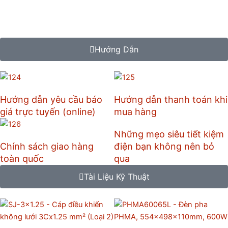
Hướng Dẫn
Hướng dẫn yêu cầu báo
Hướng dẫn thanh toán khi
giá trực tuyến (online)
mua hàng
Những mẹo siêu tiết kiệm
Chính sách giao hàng
điện bạn không nên bỏ
toàn quốc
qua
Tài Liệu Kỹ Thuật