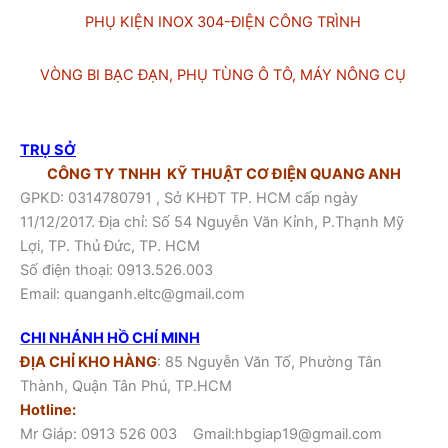
PHỤ KIỆN INOX 304-ĐIỆN CÔNG TRÌNH
VÒNG BI BẠC ĐẠN, PHỤ TÙNG Ô TÔ, MÁY NÔNG CỤ
TRỤ SỞ
CÔNG TY TNHH KỸ THUẬT CƠ ĐIỆN QUANG ANH
GPKD: 0314780791 , Sở KHĐT TP. HCM cấp ngày
11/12/2017. Địa chỉ: Số 54 Nguyễn Văn Kỉnh, P.Thạnh Mỹ
Lợi, TP. Thủ Đức, TP. HCM
Số điện thoại:
0913.526.003
Email:
quanganh.eltc@gmail.com
CHI NHÁNH HỒ CHÍ MINH
ĐỊA CHỈ KHO HÀNG
: 85 Nguyễn Văn Tố, Phường Tân
Thành, Quận Tân Phú, TP.HCM
Hotline:
Mr Giáp:
0913 526 003
Gmail:hbgiap19@gmail.com