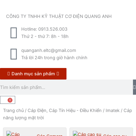
Nhảy
tới
CÔNG TY TNHH KỸ THUẬT CƠ ĐIỆN QUANG ANH
nội
dung
Hotline: 0913.526.003
Thứ 2 - thứ 7: 8h - 18h
quanganh.eltc@gmail.com
Trả lời 24h trong giờ hành chính
Danh mục sản phẩm
Tìm
kiếm
0
Cart
Trang chủ
/
Cáp Điện, Cáp Tín Hiệu - Điều Khiển
/
Imatek
/
Cáp
năng lượng mặt trời