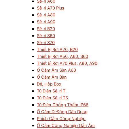
Sê-ri A60
Sê-ri A70 Plus
Sê-ri A80
Sê-ri A90
Sê-ri B20
Sê-ri S60
Sê-ri S70
Thiết Bị Rời A20, B20
Thiết Bị Rời A50, A60, S60
Thiết Bì Rời A70 Plus, A80, A90
Ổ Cắm Âm Sàn A60
Ổ Cắm Âm Bàn
Đế, Hộp Box
Tủ Điện Sê-ri T
Tủ Điện Sê-ri TS
Tủ Điện Chống Thấm IP66
Ổ Cắm Di Động Dân Dụng
Phích Cắm Công Nghiệp
Ổ Cắm Công Nghiệp Gắn Âm