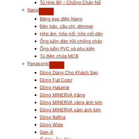
Tủ Hợp Bộ – Chống Cháy Nổ
Nano
Băng keo điện Nano
Đèn báo, cầu chì, dimmer
Hộp âm, hộp nổi, hộp nối dây
Ống luồn đàn hồi chống cháy
Ống luồn PVC và phụ kiện
Tủ điện chứa MCB
Panasonic
Dòng Dùng Cho Khách Sạn
Dòng Full Color
Dòng Halumie
Dòng MINERVA trắng
Dòng MINERVA vàng ánh kim
Dòng MINERVA xám ánh kim
Dòng Refina
Dòng Wide
Gen-X