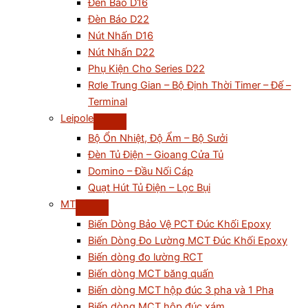
Đèn Báo D16
Đèn Báo D22
Nút Nhấn D16
Nút Nhấn D22
Phụ Kiện Cho Series D22
Rơle Trung Gian – Bộ Định Thời Timer – Đế –
Terminal
Leipole
Bộ Ổn Nhiệt, Độ Ẩm – Bộ Sưởi
Đèn Tủ Điện – Gioang Cửa Tủ
Domino – Đầu Nối Cáp
Quạt Hút Tủ Điện – Lọc Bụi
MT
Biến Dòng Bảo Vệ PCT Đúc Khối Epoxy
Biến Dòng Đo Lường MCT Đúc Khối Epoxy
Biến dòng đo lường RCT
Biến dòng MCT băng quấn
Biến dòng MCT hộp đúc 3 pha và 1 Pha
Biến dòng MCT hộp đúc xám