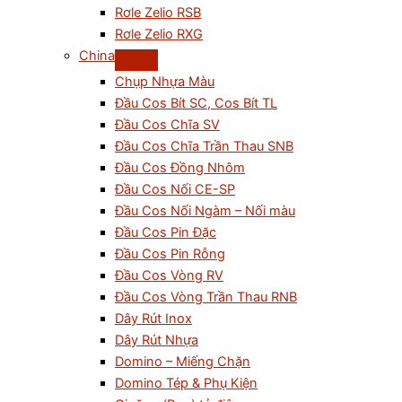
Rơle Zelio RSB
Rơle Zelio RXG
China
Chụp Nhựa Màu
Đầu Cos Bít SC, Cos Bít TL
Đầu Cos Chĩa SV
Đầu Cos Chĩa Trần Thau SNB
Đầu Cos Đồng Nhôm
Đầu Cos Nối CE-SP
Đầu Cos Nối Ngàm – Nối màu
Đầu Cos Pin Đặc
Đầu Cos Pin Rỗng
Đầu Cos Vòng RV
Đầu Cos Vòng Trần Thau RNB
Dây Rút Inox
Dây Rút Nhựa
Domino – Miếng Chặn
Domino Tép & Phụ Kiện