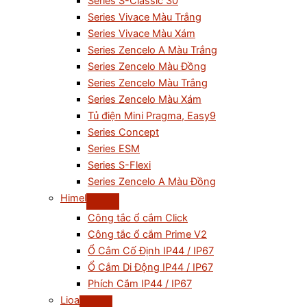
Series S-Classic 30
Series Vivace Màu Trắng
Series Vivace Màu Xám
Series Zencelo A Màu Trắng
Series Zencelo Màu Đồng
Series Zencelo Màu Trắng
Series Zencelo Màu Xám
Tủ điện Mini Pragma, Easy9
Series Concept
Series ESM
Series S-Flexi
Series Zencelo A Màu Đồng
Himel
Công tắc ổ cắm Click
Công tắc ổ cắm Prime V2
Ổ Cắm Cố Định IP44 / IP67
Ổ Cắm Di Động IP44 / IP67
Phích Cắm IP44 / IP67
Lioa