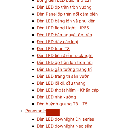
Bóng đèn LED bulb nhỏ E27
Đèn LED ốp trần tròn vuông
Đèn Panel ốp trần nổi cảm biến
Đèn LED bảng lớn và phụ kiện
Đèn LED flood Light – IP65
Đèn LED bán nguyệt ốp trần
Đèn LED dây các loại
Đèn LED tube T8
Đèn LED tiêu điểm track light
Đèn LED ốp trần lon tròn nổi
Đèn LED gắn tường trang trí
Đèn LED trang trí sân vườn
Đèn LED lối đi, cầu thang
Đèn LED thoát hiểm – Khẩn cấp
Đèn LED nhà xưởng
Đèn huỳnh quang T8 – T5
Panasonic
Đèn LED downlight DN series
Đèn LED downlight Neo slim