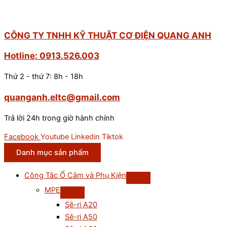
CÔNG TY TNHH KỸ THUẬT CƠ ĐIỆN QUANG ANH
Hotline: 0913.526.003
Thứ 2 - thứ 7: 8h - 18h
quanganh.eltc@gmail.com
Trả lời 24h trong giờ hành chính
Facebook
Youtube
Linkedin
Tiktok
Danh mục sản phẩm
Công Tắc Ổ Cắm và Phụ Kiện
MPE
Sê-ri A20
Sê-ri A50