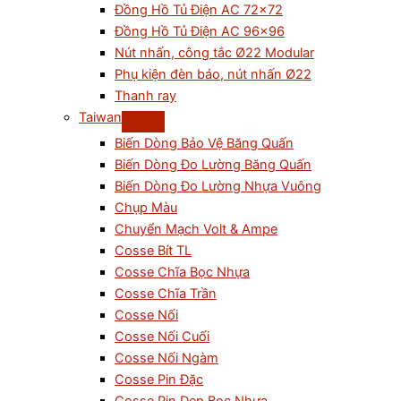
Đồng Hồ Tủ Điện AC 72×72
Đồng Hồ Tủ Điện AC 96×96
Nút nhấn, công tắc Ø22 Modular
Phụ kiện đèn báo, nút nhấn Ø22
Thanh ray
Taiwan
Biến Dòng Bảo Vệ Băng Quấn
Biến Dòng Đo Lường Băng Quấn
Biến Dòng Đo Lường Nhựa Vuông
Chụp Màu
Chuyển Mạch Volt & Ampe
Cosse Bít TL
Cosse Chĩa Bọc Nhựa
Cosse Chĩa Trần
Cosse Nối
Cosse Nối Cuối
Cosse Nối Ngàm
Cosse Pin Đặc