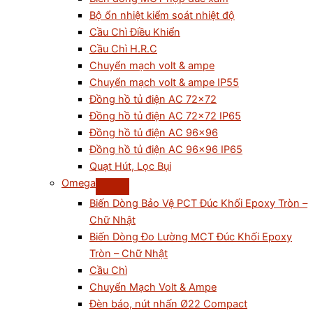
Bộ ổn nhiệt kiểm soát nhiệt độ
Cầu Chì Điều Khiển
Cầu Chì H.R.C
Chuyển mạch volt & ampe
Chuyển mạch volt & ampe IP55
Đồng hồ tủ điện AC 72×72
Đồng hồ tủ điện AC 72×72 IP65
Đồng hồ tủ điện AC 96×96
Đồng hồ tủ điện AC 96×96 IP65
Quạt Hút, Lọc Bụi
Omega
Biến Dòng Bảo Vệ PCT Đúc Khối Epoxy Tròn –
Chữ Nhật
Biến Dòng Đo Lường MCT Đúc Khối Epoxy
Tròn – Chữ Nhật
Cầu Chì
Chuyển Mạch Volt & Ampe
Đèn báo, nút nhấn Ø22 Compact