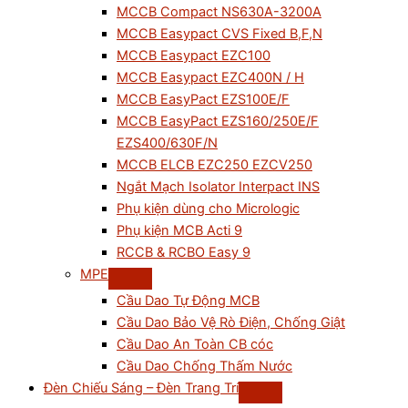
MCCB Compact NS630A-3200A
MCCB Easypact CVS Fixed B,F,N
MCCB Easypact EZC100
MCCB Easypact EZC400N / H
MCCB EasyPact EZS100E/F
MCCB EasyPact EZS160/250E/F
EZS400/630F/N
MCCB ELCB EZC250 EZCV250
Ngắt Mạch Isolator Interpact INS
Phụ kiện dùng cho Micrologic
Phụ kiện MCB Acti 9
RCCB & RCBO Easy 9
MPE
Cầu Dao Tự Động MCB
Cầu Dao Bảo Vệ Rò Điện, Chống Giật
Cầu Dao An Toàn CB cóc
Cầu Dao Chống Thấm Nước
Đèn Chiếu Sáng – Đèn Trang Trí