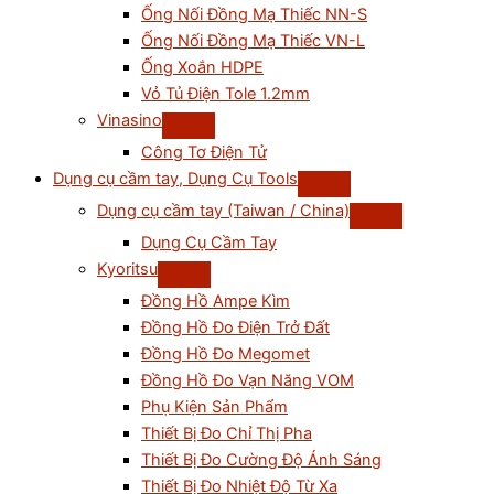
Ống Nối Đồng Mạ Thiếc NN-S
Ống Nối Đồng Mạ Thiếc VN-L
Ống Xoắn HDPE
Vỏ Tủ Điện Tole 1.2mm
Vinasino
Công Tơ Điện Tử
Dụng cụ cầm tay, Dụng Cụ Tools
Dụng cụ cầm tay (Taiwan / China)
Dụng Cụ Cầm Tay
Kyoritsu
Đồng Hồ Ampe Kìm
Đồng Hồ Đo Điện Trở Đất
Đồng Hồ Đo Megomet
Đồng Hồ Đo Vạn Năng VOM
Phụ Kiện Sản Phẩm
Thiết Bị Đo Chỉ Thị Pha
Thiết Bị Đo Cường Độ Ánh Sáng
Thiết Bị Đo Nhiệt Độ Từ Xa