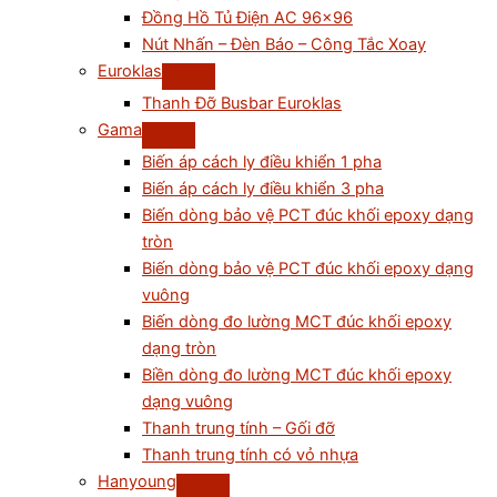
Đồng Hồ Tủ Điện AC 96×96
Nút Nhấn – Đèn Báo – Công Tắc Xoay
Euroklas
Thanh Đỡ Busbar Euroklas
Gama
Biến áp cách ly điều khiển 1 pha
Biến áp cách ly điều khiển 3 pha
Biến dòng bảo vệ PCT đúc khối epoxy dạng
tròn
Biến dòng bảo vệ PCT đúc khối epoxy dạng
vuông
Biến dòng đo lường MCT đúc khối epoxy
dạng tròn
Biền dòng đo lường MCT đúc khối epoxy
dạng vuông
Thanh trung tính – Gối đỡ
Thanh trung tính có vỏ nhựa
Hanyoung