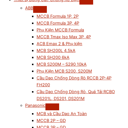
ABB
MCCB Formula 1P, 2P
MCCB Formula 3P, 4P
Phụ Kiện MCCB Formula
MCCB Tmax Iso Max 3P, 4P
ACB Emax 2 & Phụ kiện
MCB SH200L 4.5kA
MCB SH200 6kA
MCB S200M – S290 10kA
Phụ Kiện MCB S200, S200M
Cầu Dao Chống Dòng Rò RCCB 2P-4P
FH200
Cầu Dao Chống Dòng Rò, Quá Tải RCBO
DS201L, DS201, DS201M
Panasonic
MCB và Cầu Dao An Toàn
MCCB 2P – GD
MCCB 3P – GD