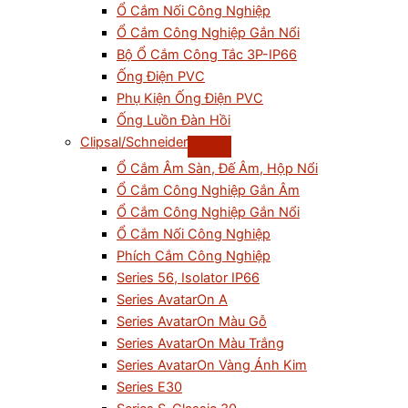
Ổ Cắm Nối Công Nghiệp
Ổ Cắm Công Nghiệp Gắn Nổi
Bộ Ổ Cắm Công Tắc 3P-IP66
Ống Điện PVC
Phụ Kiện Ống Điện PVC
Ống Luồn Đàn Hồi
Clipsal/Schneider
Ổ Cắm Âm Sàn, Đế Âm, Hộp Nổi
Ổ Cắm Công Nghiệp Gắn Âm
Ổ Cắm Công Nghiệp Gắn Nổi
Ổ Cắm Nối Công Nghiệp
Phích Cắm Công Nghiệp
Series 56, Isolator IP66
Series AvatarOn A
Series AvatarOn Màu Gỗ
Series AvatarOn Màu Trắng
Series AvatarOn Vàng Ánh Kim
Series E30