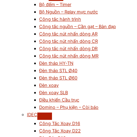
Bộ đếm – Timer
Bộ Nguồn – Relay mực nước
Công tắc hành trình
Công tắc nguồn – Cần gạt – Bàn đạp
Công tắc nút nhấn dòng AR
Công tắc nút nhấn dòng CR
Công tắc nút nhấn dòng DR
Công tắc nút nhấn dòng MR
Đèn tháp HY-TN
Đèn tháp STL Ø40
Đèn tháp STL Ø60
Đèn xoay
Đèn xoay SLB
Điều khiển Cầu trục
Domino – Phụ kiện – Còi báo
IDEC
Công Tắc Xoay D16
Công Tắc Xoay D22