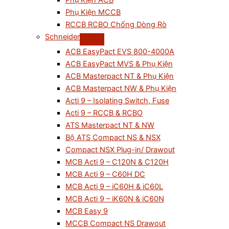
Phụ Kiện ACB
Phụ Kiện MCCB
RCCB RCBO Chống Dòng Rò
Schneider
ACB EasyPact EVS 800-4000A
ACB EasyPact MVS & Phụ Kiện
ACB Masterpact NT & Phụ Kiện
ACB Masterpact NW & Phụ Kiện
Acti 9 – Isolating Switch, Fuse
Acti 9 – RCCB & RCBO
ATS Masterpact NT & NW
Bộ ATS Compact NS & NSX
Compact NSX Plug-in/ Drawout
MCB Acti 9 – C120N & C120H
MCB Acti 9 – C60H DC
MCB Acti 9 – iC60H & iC60L
MCB Acti 9 – iK60N & iC60N
MCB Easy 9
MCCB Compact NS Drawout