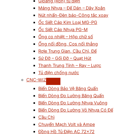
Gioăng (Ron) tủ điện
Máng Nhựa – Đế Dán – Dây Xoắn
Nút nhấn-Đèn báo-Công tắc xoay
Ốc Siết Cáp Kim Loại MG-PG
Ốc Siết Cáp Nhựa PG-M
Ống co nhiệt – Hộp chữ số
Ống nối đồng, Cos nối thẳng
Rơle Trung Gian, Cầu Chì, Đế
Sứ Đỡ – Gối Đỡ – Quạt Hút
Thanh Trung Tính – Ray – Lược
Tủ điện chống nước
CNC-WIZ
Biến Dòng Bảo Vệ Băng Quấn
Biến Dòng Đo Lường Băng Quấn
Biến Dòng Đo Lường Nhựa Vuông
Biến Dòng Đo Lường Vỏ Nhựa Có Đế
Cầu Chì
Chuyển Mạch Volt và Ampe
Đồng Hồ Tủ Điện AC 72×72