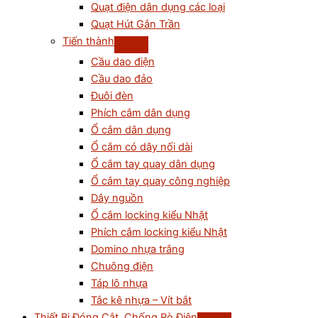
Quạt điện dân dụng các loại
Quạt Hút Gắn Trần
Tiến thành
Cầu dao điện
Cầu dao đảo
Đuôi đèn
Phích cắm dân dụng
Ổ cắm dân dụng
Ổ cắm có dây nối dài
Ổ cắm tay quay dân dụng
Ổ cắm tay quay công nghiệp
Dây nguồn
Ổ cắm locking kiểu Nhật
Phích cắm locking kiểu Nhật
Domino nhựa trắng
Chuông điện
Táp lô nhựa
Tắc kê nhựa – Vít bắt
Thiết Bị Đóng Cắt, Chống Rò Điện