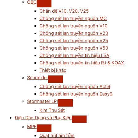
OBO
Chân đế V10, V20, V25
Chống sét lan truyền nguồn MC
Chống sét lan truyền nguồn V10
Chống sét lan truyền nguồn V20
Chống sét lan truyền nguồn V25
Chống sét lan truyền nguồn V50
Chống sét lan truyền tín hiệu LSA
Chống sét lan truyền tín hiệu RJ & KOAX
Thiết bị khác
Schneider
Chống sét lan truyền nguồn Acti9
Chống sét lan truyền nguồn Easy9
Stormaster LPI
Kim Thu Sét
Điện Dân Dụng và Phụ Kiện
MPE
Quạt hút âm trần