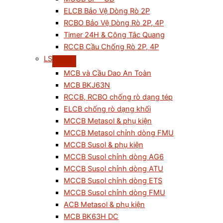
ELCB Bảo Vệ Dòng Rò 2P
RCBO Bảo Vệ Dòng Rò 2P, 4P
Timer 24H & Công Tắc Quang
RCCB Cầu Chống Rò 2P, 4P
LS
MCB và Cầu Dao An Toàn
MCB BKJ63N
RCCB, RCBO chống rò dạng tép
ELCB chống rò dạng khối
MCCB Metasol & phụ kiện
MCCB Metasol chỉnh dòng FMU
MCCB Susol & phụ kiện
MCCB Susol chỉnh dòng AG6
MCCB Susol chỉnh dòng ATU
MCCB Susol chỉnh dòng ETS
MCCB Susol chỉnh dòng FMU
ACB Metasol & phụ kiện
MCB BK63H DC