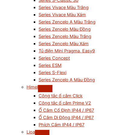
Series S-Classic 30
Series Vivace Màu Trắng
Series Vivace Màu Xám
Series Zencelo A Màu Trắng
Series Zencelo Màu Đồng
Series Zencelo Màu Trắng
Series Zencelo Màu Xám
Tủ điện Mini Pragma, Easy9
Series Concept
Series ESM
Series S-Flexi
Series Zencelo A Màu Đồng
Himel
Công tắc ổ cắm Click
Công tắc ổ cắm Prime V2
Ổ Cắm Cố Định IP44 / IP67
Ổ Cắm Di Động IP44 / IP67
Phích Cắm IP44 / IP67
Lioa