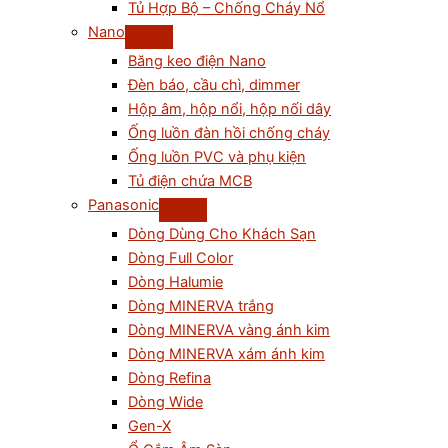
Tủ Hợp Bộ – Chống Cháy Nổ
Nano
Băng keo điện Nano
Đèn báo, cầu chì, dimmer
Hộp âm, hộp nổi, hộp nối dây
Ống luồn đàn hồi chống cháy
Ống luồn PVC và phụ kiện
Tủ điện chứa MCB
Panasonic
Dòng Dùng Cho Khách Sạn
Dòng Full Color
Dòng Halumie
Dòng MINERVA trắng
Dòng MINERVA vàng ánh kim
Dòng MINERVA xám ánh kim
Dòng Refina
Dòng Wide
Gen-X