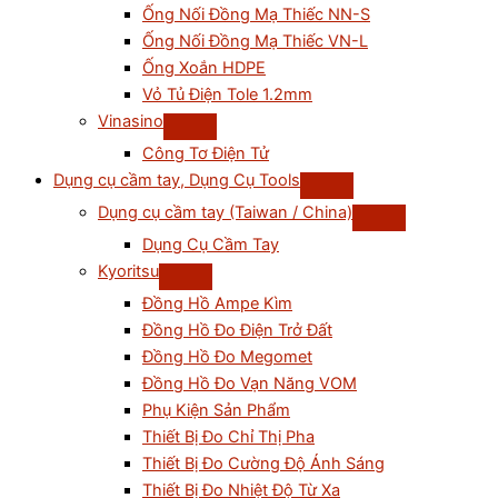
Ống Nối Đồng Mạ Thiếc NN-S
Ống Nối Đồng Mạ Thiếc VN-L
Ống Xoắn HDPE
Vỏ Tủ Điện Tole 1.2mm
Vinasino
Công Tơ Điện Tử
Dụng cụ cầm tay, Dụng Cụ Tools
Dụng cụ cầm tay (Taiwan / China)
Dụng Cụ Cầm Tay
Kyoritsu
Đồng Hồ Ampe Kìm
Đồng Hồ Đo Điện Trở Đất
Đồng Hồ Đo Megomet
Đồng Hồ Đo Vạn Năng VOM
Phụ Kiện Sản Phẩm
Thiết Bị Đo Chỉ Thị Pha
Thiết Bị Đo Cường Độ Ánh Sáng
Thiết Bị Đo Nhiệt Độ Từ Xa