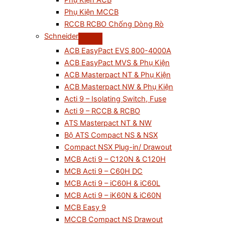
Phụ Kiện ACB
Phụ Kiện MCCB
RCCB RCBO Chống Dòng Rò
Schneider
ACB EasyPact EVS 800-4000A
ACB EasyPact MVS & Phụ Kiện
ACB Masterpact NT & Phụ Kiện
ACB Masterpact NW & Phụ Kiện
Acti 9 – Isolating Switch, Fuse
Acti 9 – RCCB & RCBO
ATS Masterpact NT & NW
Bộ ATS Compact NS & NSX
Compact NSX Plug-in/ Drawout
MCB Acti 9 – C120N & C120H
MCB Acti 9 – C60H DC
MCB Acti 9 – iC60H & iC60L
MCB Acti 9 – iK60N & iC60N
MCB Easy 9
MCCB Compact NS Drawout