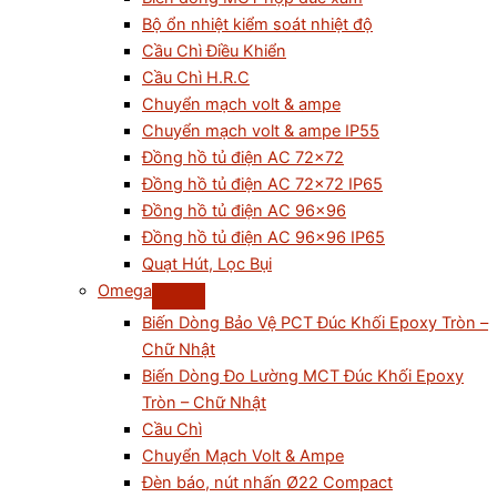
Bộ ổn nhiệt kiểm soát nhiệt độ
Cầu Chì Điều Khiển
Cầu Chì H.R.C
Chuyển mạch volt & ampe
Chuyển mạch volt & ampe IP55
Đồng hồ tủ điện AC 72×72
Đồng hồ tủ điện AC 72×72 IP65
Đồng hồ tủ điện AC 96×96
Đồng hồ tủ điện AC 96×96 IP65
Quạt Hút, Lọc Bụi
Omega
Biến Dòng Bảo Vệ PCT Đúc Khối Epoxy Tròn –
Chữ Nhật
Biến Dòng Đo Lường MCT Đúc Khối Epoxy
Tròn – Chữ Nhật
Cầu Chì
Chuyển Mạch Volt & Ampe
Đèn báo, nút nhấn Ø22 Compact