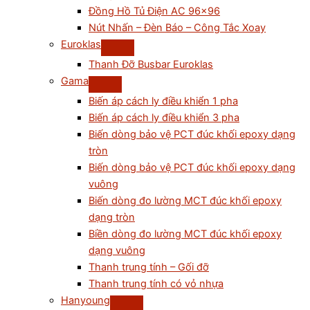
Đồng Hồ Tủ Điện AC 96×96
Nút Nhấn – Đèn Báo – Công Tắc Xoay
Euroklas
Thanh Đỡ Busbar Euroklas
Gama
Biến áp cách ly điều khiển 1 pha
Biến áp cách ly điều khiển 3 pha
Biến dòng bảo vệ PCT đúc khối epoxy dạng
tròn
Biến dòng bảo vệ PCT đúc khối epoxy dạng
vuông
Biến dòng đo lường MCT đúc khối epoxy
dạng tròn
Biền dòng đo lường MCT đúc khối epoxy
dạng vuông
Thanh trung tính – Gối đỡ
Thanh trung tính có vỏ nhựa
Hanyoung