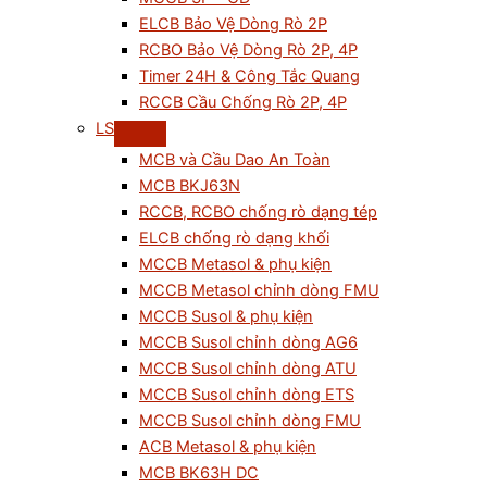
ELCB Bảo Vệ Dòng Rò 2P
RCBO Bảo Vệ Dòng Rò 2P, 4P
Timer 24H & Công Tắc Quang
RCCB Cầu Chống Rò 2P, 4P
LS
MCB và Cầu Dao An Toàn
MCB BKJ63N
RCCB, RCBO chống rò dạng tép
ELCB chống rò dạng khối
MCCB Metasol & phụ kiện
MCCB Metasol chỉnh dòng FMU
MCCB Susol & phụ kiện
MCCB Susol chỉnh dòng AG6
MCCB Susol chỉnh dòng ATU
MCCB Susol chỉnh dòng ETS
MCCB Susol chỉnh dòng FMU
ACB Metasol & phụ kiện
MCB BK63H DC