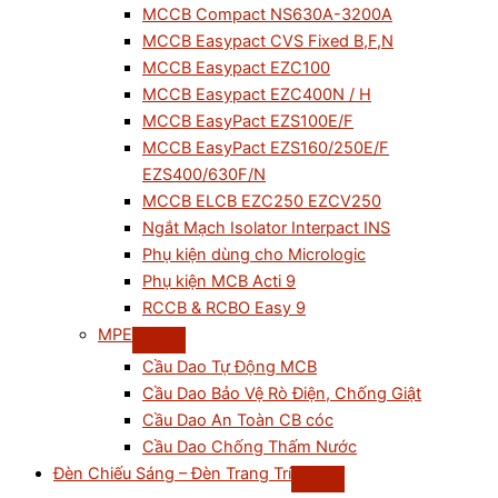
MCCB Compact NS630A-3200A
MCCB Easypact CVS Fixed B,F,N
MCCB Easypact EZC100
MCCB Easypact EZC400N / H
MCCB EasyPact EZS100E/F
MCCB EasyPact EZS160/250E/F
EZS400/630F/N
MCCB ELCB EZC250 EZCV250
Ngắt Mạch Isolator Interpact INS
Phụ kiện dùng cho Micrologic
Phụ kiện MCB Acti 9
RCCB & RCBO Easy 9
MPE
Cầu Dao Tự Động MCB
Cầu Dao Bảo Vệ Rò Điện, Chống Giật
Cầu Dao An Toàn CB cóc
Cầu Dao Chống Thấm Nước
Đèn Chiếu Sáng – Đèn Trang Trí