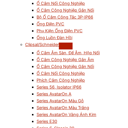
Ổ Cắm Nối Công Nghiệp
Ổ Cắm Công Nghiệp Gắn Nổi
Bộ Ổ Cắm Công Tắc 3P-IP66
Ống Điện PVC
Phụ Kiện Ống Điện PVC
Ống Luồn Đàn Hồi
Clipsal/Schneider
Ổ Cắm Âm Sàn, Đế Âm, Hộp Nổi
Ổ Cắm Công Nghiệp Gắn Âm
Ổ Cắm Công Nghiệp Gắn Nổi
Ổ Cắm Nối Công Nghiệp
Phích Cắm Công Nghiệp
Series 56, Isolator IP66
Series AvatarOn A
Series AvatarOn Màu Gỗ
Series AvatarOn Màu Trắng
Series AvatarOn Vàng Ánh Kim
Series E30