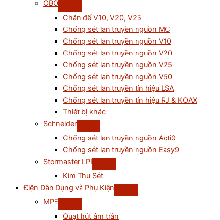
OBO
Chân đế V10, V20, V25
Chống sét lan truyền nguồn MC
Chống sét lan truyền nguồn V10
Chống sét lan truyền nguồn V20
Chống sét lan truyền nguồn V25
Chống sét lan truyền nguồn V50
Chống sét lan truyền tín hiệu LSA
Chống sét lan truyền tín hiệu RJ & KOAX
Thiết bị khác
Schneider
Chống sét lan truyền nguồn Acti9
Chống sét lan truyền nguồn Easy9
Stormaster LPI
Kim Thu Sét
Điện Dân Dụng và Phụ Kiện
MPE
Quạt hút âm trần