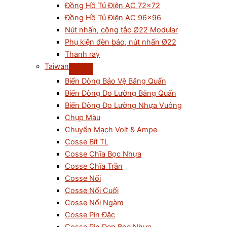
Đồng Hồ Tủ Điện AC 72×72
Đồng Hồ Tủ Điện AC 96×96
Nút nhấn, công tắc Ø22 Modular
Phụ kiện đèn báo, nút nhấn Ø22
Thanh ray
Taiwan
Biến Dòng Bảo Vệ Băng Quấn
Biến Dòng Đo Lường Băng Quấn
Biến Dòng Đo Lường Nhựa Vuông
Chụp Màu
Chuyển Mạch Volt & Ampe
Cosse Bít TL
Cosse Chĩa Bọc Nhựa
Cosse Chĩa Trần
Cosse Nối
Cosse Nối Cuối
Cosse Nối Ngàm
Cosse Pin Đặc