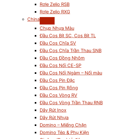
Rơle Zelio RSB
Rơle Zelio RXG
China
Chụp Nhựa Màu
Đầu Cos Bít SC, Cos Bít TL
Đầu Cos Chĩa SV
Đầu Cos Chĩa Trần Thau SNB
Đầu Cos Đồng Nhôm
Đầu Cos Nối CE-SP
Đầu Cos Nối Ngàm – Nối màu
Đầu Cos Pin Đặc
Đầu Cos Pin Rỗng
Đầu Cos Vòng RV
Đầu Cos Vòng Trần Thau RNB
Dây Rút Inox
Dây Rút Nhựa
Domino – Miếng Chặn
Domino Tép & Phụ Kiện