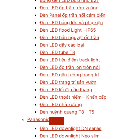
Bóng đèn LED bulb nhỏ E27
Đèn LED ốp trần tròn vuông
Đèn Panel ốp trần nổi cảm biến
Đèn LED bảng lớn và phụ kiện
Đèn LED flood Light – IP65
Đèn LED bán nguyệt ốp trần
Đèn LED dây các loại
Đèn LED tube T8
Đèn LED tiêu điểm track light
Đèn LED ốp trần lon tròn nổi
Đèn LED gắn tường trang trí
Đèn LED trang trí sân vườn
Đèn LED lối đi, cầu thang
Đèn LED thoát hiểm – Khẩn cấp
Đèn LED nhà xưởng
Đèn huỳnh quang T8 – T5
Panasonic
Đèn LED downlight DN series
Đèn LED downlight Neo slim