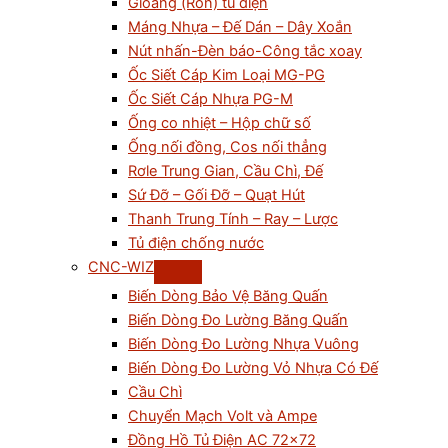
Gioăng (Ron) tủ điện
Máng Nhựa – Đế Dán – Dây Xoắn
Nút nhấn-Đèn báo-Công tắc xoay
Ốc Siết Cáp Kim Loại MG-PG
Ốc Siết Cáp Nhựa PG-M
Ống co nhiệt – Hộp chữ số
Ống nối đồng, Cos nối thẳng
Rơle Trung Gian, Cầu Chì, Đế
Sứ Đỡ – Gối Đỡ – Quạt Hút
Thanh Trung Tính – Ray – Lược
Tủ điện chống nước
CNC-WIZ
Biến Dòng Bảo Vệ Băng Quấn
Biến Dòng Đo Lường Băng Quấn
Biến Dòng Đo Lường Nhựa Vuông
Biến Dòng Đo Lường Vỏ Nhựa Có Đế
Cầu Chì
Chuyển Mạch Volt và Ampe
Đồng Hồ Tủ Điện AC 72×72