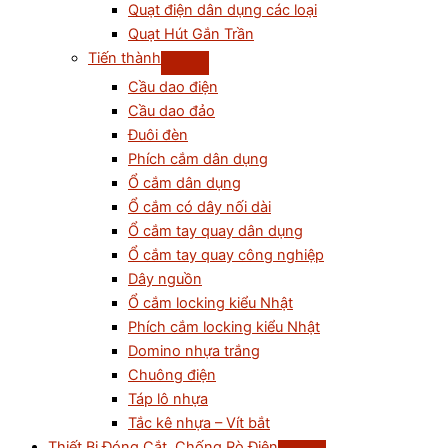
Quạt điện dân dụng các loại
Quạt Hút Gắn Trần
Tiến thành
Cầu dao điện
Cầu dao đảo
Đuôi đèn
Phích cắm dân dụng
Ổ cắm dân dụng
Ổ cắm có dây nối dài
Ổ cắm tay quay dân dụng
Ổ cắm tay quay công nghiệp
Dây nguồn
Ổ cắm locking kiểu Nhật
Phích cắm locking kiểu Nhật
Domino nhựa trắng
Chuông điện
Táp lô nhựa
Tắc kê nhựa – Vít bắt
Thiết Bị Đóng Cắt, Chống Rò Điện