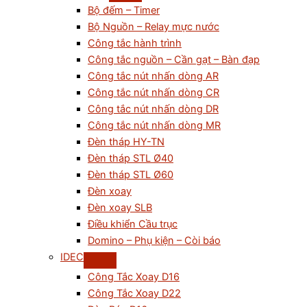
Bộ đếm – Timer
Bộ Nguồn – Relay mực nước
Công tắc hành trình
Công tắc nguồn – Cần gạt – Bàn đạp
Công tắc nút nhấn dòng AR
Công tắc nút nhấn dòng CR
Công tắc nút nhấn dòng DR
Công tắc nút nhấn dòng MR
Đèn tháp HY-TN
Đèn tháp STL Ø40
Đèn tháp STL Ø60
Đèn xoay
Đèn xoay SLB
Điều khiển Cầu trục
Domino – Phụ kiện – Còi báo
IDEC
Công Tắc Xoay D16
Công Tắc Xoay D22