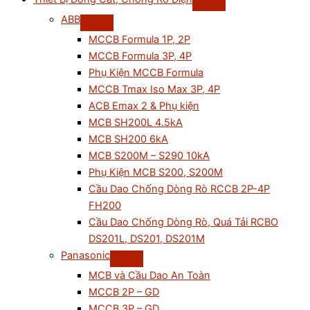
ABB
MCCB Formula 1P, 2P
MCCB Formula 3P, 4P
Phụ Kiện MCCB Formula
MCCB Tmax Iso Max 3P, 4P
ACB Emax 2 & Phụ kiện
MCB SH200L 4.5kA
MCB SH200 6kA
MCB S200M – S290 10kA
Phụ Kiện MCB S200, S200M
Cầu Dao Chống Dòng Rò RCCB 2P-4P
FH200
Cầu Dao Chống Dòng Rò, Quá Tải RCBO
DS201L, DS201, DS201M
Panasonic
MCB và Cầu Dao An Toàn
MCCB 2P – GD
MCCB 3P – GD