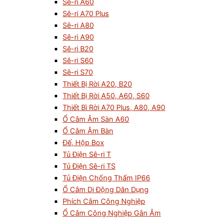
Sê-ri A60
Sê-ri A70 Plus
Sê-ri A80
Sê-ri A90
Sê-ri B20
Sê-ri S60
Sê-ri S70
Thiết Bị Rời A20, B20
Thiết Bị Rời A50, A60, S60
Thiết Bì Rời A70 Plus, A80, A90
Ổ Cắm Âm Sàn A60
Ổ Cắm Âm Bàn
Đế, Hộp Box
Tủ Điện Sê-ri T
Tủ Điện Sê-ri TS
Tủ Điện Chống Thấm IP66
Ổ Cắm Di Động Dân Dụng
Phích Cắm Công Nghiệp
Ổ Cắm Công Nghiệp Gắn Âm