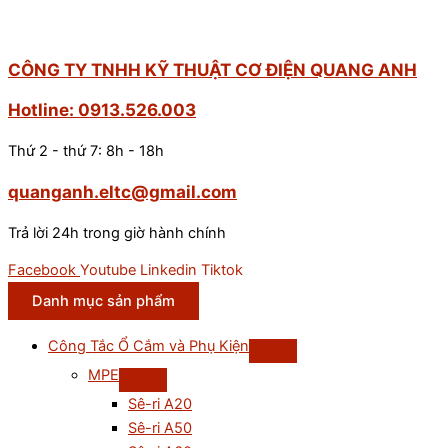
CÔNG TY TNHH KỸ THUẬT CƠ ĐIỆN QUANG ANH
Hotline: 0913.526.003
Thứ 2 - thứ 7: 8h - 18h
quanganh.eltc@gmail.com
Trả lời 24h trong giờ hành chính
Facebook
Youtube
Linkedin
Tiktok
Danh mục sản phẩm
Công Tắc Ổ Cắm và Phụ Kiện
MPE
Sê-ri A20
Sê-ri A50