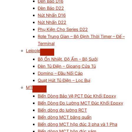
Đèn Báo D16
Đèn Báo D22
Nút Nhấn D16
Nút Nhấn D22
Phụ Kiện Cho Series D22
Rơle Trung Gian – Bộ Định Thời Timer – Đế –
Terminal
Leipole
Bộ Ổn Nhiệt, Độ Ẩm – Bộ Sưởi
Đèn Tủ Điện – Gioang Cửa Tủ
Domino – Đầu Nối Cáp
Quạt Hút Tủ Điện – Lọc Bụi
MT
Biến Dòng Bảo Vệ PCT Đúc Khối Epoxy
Biến Dòng Đo Lường MCT Đúc Khối Epoxy
Biến dòng đo lường RCT
Biến dòng MCT băng quấn
Biến dòng MCT hộp đúc 3 pha và 1 Pha
Biến dòng MCT hộp đúc xám