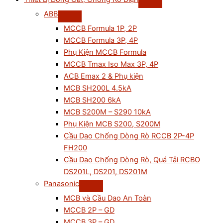
ABB
MCCB Formula 1P, 2P
MCCB Formula 3P, 4P
Phụ Kiện MCCB Formula
MCCB Tmax Iso Max 3P, 4P
ACB Emax 2 & Phụ kiện
MCB SH200L 4.5kA
MCB SH200 6kA
MCB S200M – S290 10kA
Phụ Kiện MCB S200, S200M
Cầu Dao Chống Dòng Rò RCCB 2P-4P
FH200
Cầu Dao Chống Dòng Rò, Quá Tải RCBO
DS201L, DS201, DS201M
Panasonic
MCB và Cầu Dao An Toàn
MCCB 2P – GD
MCCB 3P – GD