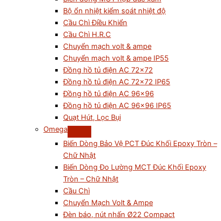
Bộ ổn nhiệt kiểm soát nhiệt độ
Cầu Chì Điều Khiển
Cầu Chì H.R.C
Chuyển mạch volt & ampe
Chuyển mạch volt & ampe IP55
Đồng hồ tủ điện AC 72×72
Đồng hồ tủ điện AC 72×72 IP65
Đồng hồ tủ điện AC 96×96
Đồng hồ tủ điện AC 96×96 IP65
Quạt Hút, Lọc Bụi
Omega
Biến Dòng Bảo Vệ PCT Đúc Khối Epoxy Tròn –
Chữ Nhật
Biến Dòng Đo Lường MCT Đúc Khối Epoxy
Tròn – Chữ Nhật
Cầu Chì
Chuyển Mạch Volt & Ampe
Đèn báo, nút nhấn Ø22 Compact