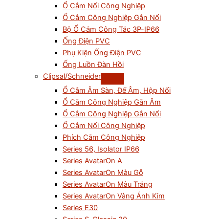
Ổ Cắm Nối Công Nghiệp
Ổ Cắm Công Nghiệp Gắn Nổi
Bộ Ổ Cắm Công Tắc 3P-IP66
Ống Điện PVC
Phụ Kiện Ống Điện PVC
Ống Luồn Đàn Hồi
Clipsal/Schneider
Ổ Cắm Âm Sàn, Đế Âm, Hộp Nổi
Ổ Cắm Công Nghiệp Gắn Âm
Ổ Cắm Công Nghiệp Gắn Nổi
Ổ Cắm Nối Công Nghiệp
Phích Cắm Công Nghiệp
Series 56, Isolator IP66
Series AvatarOn A
Series AvatarOn Màu Gỗ
Series AvatarOn Màu Trắng
Series AvatarOn Vàng Ánh Kim
Series E30