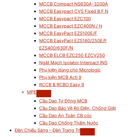
MCCB Compact NS630A-3200A
MCCB Easypact CVS Fixed B,F,N
MCCB Easypact EZC100
MCCB Easypact EZC400N / H
MCCB EasyPact EZS100E/F
MCCB EasyPact EZS160/250E/F
EZS400/630F/N
MCCB ELCB EZC250 EZCV250
Ngắt Mạch Isolator Interpact INS
Phụ kiện dùng cho Micrologic
Phụ kiện MCB Acti 9
RCCB & RCBO Easy 9
MPE
Cầu Dao Tự Động MCB
Cầu Dao Bảo Vệ Rò Điện, Chống Giật
Cầu Dao An Toàn CB cóc
Cầu Dao Chống Thấm Nước
Đèn Chiếu Sáng – Đèn Trang Trí