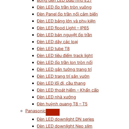
Bóng đèn LED bulb nhỏ E27
Đèn LED ốp trần tròn vuông
Đèn Panel ốp trần nổi cảm biến
Đèn LED bảng lớn và phụ kiện
Đèn LED flood Light – IP65
Đèn LED bán nguyệt ốp trần
Đèn LED dây các loại
Đèn LED tube T8
Đèn LED tiêu điểm track light
Đèn LED ốp trần lon tròn nổi
Đèn LED gắn tường trang trí
Đèn LED trang trí sân vườn
Đèn LED lối đi, cầu thang
Đèn LED thoát hiểm – Khẩn cấp
Đèn LED nhà xưởng
Đèn huỳnh quang T8 – T5
Panasonic
Đèn LED downlight DN series
Đèn LED downlight Neo slim