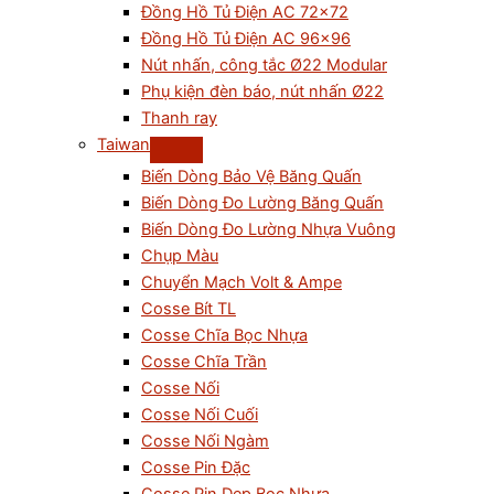
Đồng Hồ Tủ Điện AC 72×72
Đồng Hồ Tủ Điện AC 96×96
Nút nhấn, công tắc Ø22 Modular
Phụ kiện đèn báo, nút nhấn Ø22
Thanh ray
Taiwan
Biến Dòng Bảo Vệ Băng Quấn
Biến Dòng Đo Lường Băng Quấn
Biến Dòng Đo Lường Nhựa Vuông
Chụp Màu
Chuyển Mạch Volt & Ampe
Cosse Bít TL
Cosse Chĩa Bọc Nhựa
Cosse Chĩa Trần
Cosse Nối
Cosse Nối Cuối
Cosse Nối Ngàm
Cosse Pin Đặc