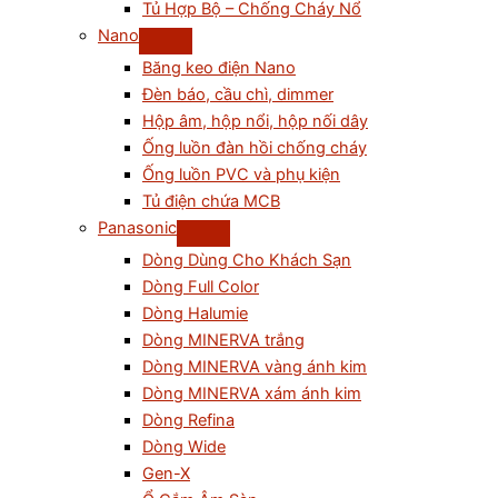
Tủ Hợp Bộ – Chống Cháy Nổ
Nano
Băng keo điện Nano
Đèn báo, cầu chì, dimmer
Hộp âm, hộp nổi, hộp nối dây
Ống luồn đàn hồi chống cháy
Ống luồn PVC và phụ kiện
Tủ điện chứa MCB
Panasonic
Dòng Dùng Cho Khách Sạn
Dòng Full Color
Dòng Halumie
Dòng MINERVA trắng
Dòng MINERVA vàng ánh kim
Dòng MINERVA xám ánh kim
Dòng Refina
Dòng Wide
Gen-X