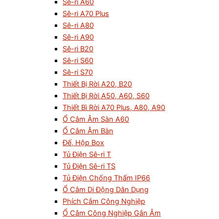
Sê-ri A60
Sê-ri A70 Plus
Sê-ri A80
Sê-ri A90
Sê-ri B20
Sê-ri S60
Sê-ri S70
Thiết Bị Rời A20, B20
Thiết Bị Rời A50, A60, S60
Thiết Bì Rời A70 Plus, A80, A90
Ổ Cắm Âm Sàn A60
Ổ Cắm Âm Bàn
Đế, Hộp Box
Tủ Điện Sê-ri T
Tủ Điện Sê-ri TS
Tủ Điện Chống Thấm IP66
Ổ Cắm Di Động Dân Dụng
Phích Cắm Công Nghiệp
Ổ Cắm Công Nghiệp Gắn Âm