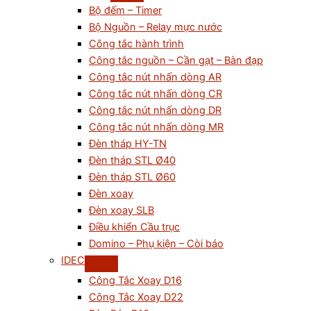
Bộ đếm – Timer
Bộ Nguồn – Relay mực nước
Công tắc hành trình
Công tắc nguồn – Cần gạt – Bàn đạp
Công tắc nút nhấn dòng AR
Công tắc nút nhấn dòng CR
Công tắc nút nhấn dòng DR
Công tắc nút nhấn dòng MR
Đèn tháp HY-TN
Đèn tháp STL Ø40
Đèn tháp STL Ø60
Đèn xoay
Đèn xoay SLB
Điều khiển Cầu trục
Domino – Phụ kiện – Còi báo
IDEC
Công Tắc Xoay D16
Công Tắc Xoay D22