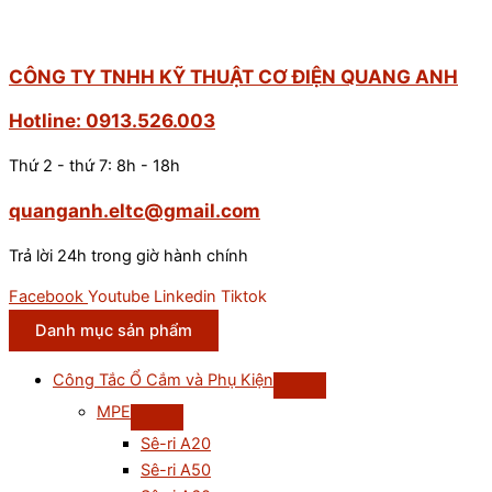
CÔNG TY TNHH KỸ THUẬT CƠ ĐIỆN QUANG ANH
Hotline: 0913.526.003
Thứ 2 - thứ 7: 8h - 18h
quanganh.eltc@gmail.com
Trả lời 24h trong giờ hành chính
Facebook
Youtube
Linkedin
Tiktok
Danh mục sản phẩm
Công Tắc Ổ Cắm và Phụ Kiện
MPE
Sê-ri A20
Sê-ri A50