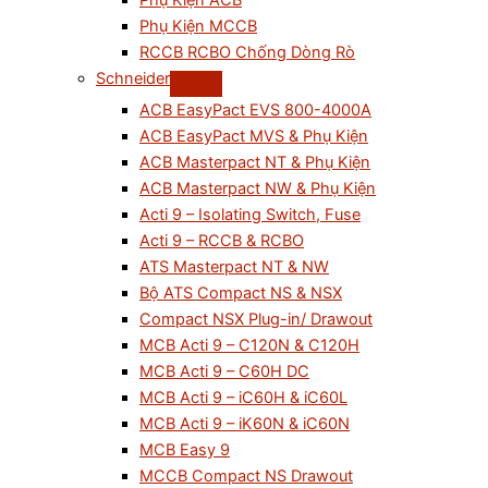
Phụ Kiện ACB
Phụ Kiện MCCB
RCCB RCBO Chống Dòng Rò
Schneider
ACB EasyPact EVS 800-4000A
ACB EasyPact MVS & Phụ Kiện
ACB Masterpact NT & Phụ Kiện
ACB Masterpact NW & Phụ Kiện
Acti 9 – Isolating Switch, Fuse
Acti 9 – RCCB & RCBO
ATS Masterpact NT & NW
Bộ ATS Compact NS & NSX
Compact NSX Plug-in/ Drawout
MCB Acti 9 – C120N & C120H
MCB Acti 9 – C60H DC
MCB Acti 9 – iC60H & iC60L
MCB Acti 9 – iK60N & iC60N
MCB Easy 9
MCCB Compact NS Drawout