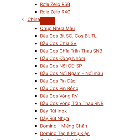
Rơle Zelio RSB
Rơle Zelio RXG
China
Chụp Nhựa Màu
Đầu Cos Bít SC, Cos Bít TL
Đầu Cos Chĩa SV
Đầu Cos Chĩa Trần Thau SNB
Đầu Cos Đồng Nhôm
Đầu Cos Nối CE-SP
Đầu Cos Nối Ngàm – Nối màu
Đầu Cos Pin Đặc
Đầu Cos Pin Rỗng
Đầu Cos Vòng RV
Đầu Cos Vòng Trần Thau RNB
Dây Rút Inox
Dây Rút Nhựa
Domino – Miếng Chặn
Domino Tép & Phụ Kiện