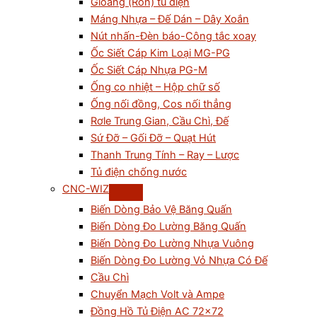
Gioăng (Ron) tủ điện
Máng Nhựa – Đế Dán – Dây Xoắn
Nút nhấn-Đèn báo-Công tắc xoay
Ốc Siết Cáp Kim Loại MG-PG
Ốc Siết Cáp Nhựa PG-M
Ống co nhiệt – Hộp chữ số
Ống nối đồng, Cos nối thẳng
Rơle Trung Gian, Cầu Chì, Đế
Sứ Đỡ – Gối Đỡ – Quạt Hút
Thanh Trung Tính – Ray – Lược
Tủ điện chống nước
CNC-WIZ
Biến Dòng Bảo Vệ Băng Quấn
Biến Dòng Đo Lường Băng Quấn
Biến Dòng Đo Lường Nhựa Vuông
Biến Dòng Đo Lường Vỏ Nhựa Có Đế
Cầu Chì
Chuyển Mạch Volt và Ampe
Đồng Hồ Tủ Điện AC 72×72