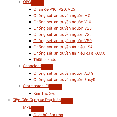
OBO
Chân đế V10, V20, V25
Chống sét lan truyền nguồn MC
Chống sét lan truyền nguồn V10
Chống sét lan truyền nguồn V20
Chống sét lan truyền nguồn V25
Chống sét lan truyền nguồn V50
Chống sét lan truyền tín hiệu LSA
Chống sét lan truyền tín hiệu RJ & KOAX
Thiết bị khác
Schneider
Chống sét lan truyền nguồn Acti9
Chống sét lan truyền nguồn Easy9
Stormaster LPI
Kim Thu Sét
Điện Dân Dụng và Phụ Kiện
MPE
Quạt hút âm trần