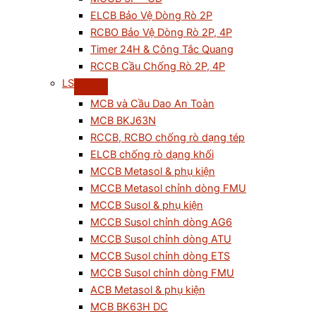
ELCB Bảo Vệ Dòng Rò 2P
RCBO Bảo Vệ Dòng Rò 2P, 4P
Timer 24H & Công Tắc Quang
RCCB Cầu Chống Rò 2P, 4P
LS
MCB và Cầu Dao An Toàn
MCB BKJ63N
RCCB, RCBO chống rò dạng tép
ELCB chống rò dạng khối
MCCB Metasol & phụ kiện
MCCB Metasol chỉnh dòng FMU
MCCB Susol & phụ kiện
MCCB Susol chỉnh dòng AG6
MCCB Susol chỉnh dòng ATU
MCCB Susol chỉnh dòng ETS
MCCB Susol chỉnh dòng FMU
ACB Metasol & phụ kiện
MCB BK63H DC