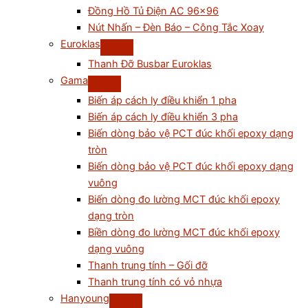
Đồng Hồ Tủ Điện AC 96×96
Nút Nhấn – Đèn Báo – Công Tắc Xoay
Euroklas
Thanh Đỡ Busbar Euroklas
Gama
Biến áp cách ly điều khiển 1 pha
Biến áp cách ly điều khiển 3 pha
Biến dòng bảo vệ PCT đúc khối epoxy dạng
tròn
Biến dòng bảo vệ PCT đúc khối epoxy dạng
vuông
Biến dòng đo lường MCT đúc khối epoxy
dạng tròn
Biền dòng đo lường MCT đúc khối epoxy
dạng vuông
Thanh trung tính – Gối đỡ
Thanh trung tính có vỏ nhựa
Hanyoung