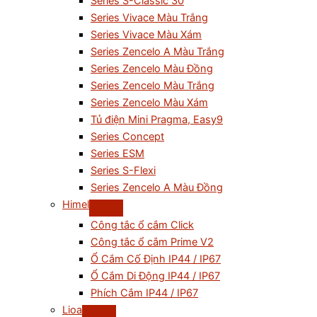
Series S-Classic 30
Series Vivace Màu Trắng
Series Vivace Màu Xám
Series Zencelo A Màu Trắng
Series Zencelo Màu Đồng
Series Zencelo Màu Trắng
Series Zencelo Màu Xám
Tủ điện Mini Pragma, Easy9
Series Concept
Series ESM
Series S-Flexi
Series Zencelo A Màu Đồng
Himel
Công tắc ổ cắm Click
Công tắc ổ cắm Prime V2
Ổ Cắm Cố Định IP44 / IP67
Ổ Cắm Di Động IP44 / IP67
Phích Cắm IP44 / IP67
Lioa