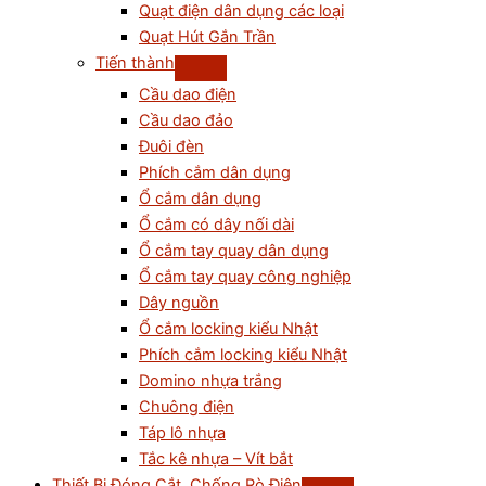
Quạt điện dân dụng các loại
Quạt Hút Gắn Trần
Tiến thành
Cầu dao điện
Cầu dao đảo
Đuôi đèn
Phích cắm dân dụng
Ổ cắm dân dụng
Ổ cắm có dây nối dài
Ổ cắm tay quay dân dụng
Ổ cắm tay quay công nghiệp
Dây nguồn
Ổ cắm locking kiểu Nhật
Phích cắm locking kiểu Nhật
Domino nhựa trắng
Chuông điện
Táp lô nhựa
Tắc kê nhựa – Vít bắt
Thiết Bị Đóng Cắt, Chống Rò Điện