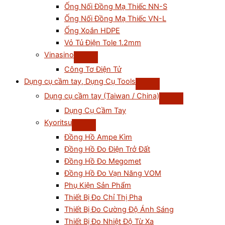
Ống Nối Đồng Mạ Thiếc NN-S
Ống Nối Đồng Mạ Thiếc VN-L
Ống Xoắn HDPE
Vỏ Tủ Điện Tole 1.2mm
Vinasino
Công Tơ Điện Tử
Dụng cụ cầm tay, Dụng Cụ Tools
Dụng cụ cầm tay (Taiwan / China)
Dụng Cụ Cầm Tay
Kyoritsu
Đồng Hồ Ampe Kìm
Đồng Hồ Đo Điện Trở Đất
Đồng Hồ Đo Megomet
Đồng Hồ Đo Vạn Năng VOM
Phụ Kiện Sản Phẩm
Thiết Bị Đo Chỉ Thị Pha
Thiết Bị Đo Cường Độ Ánh Sáng
Thiết Bị Đo Nhiệt Độ Từ Xa