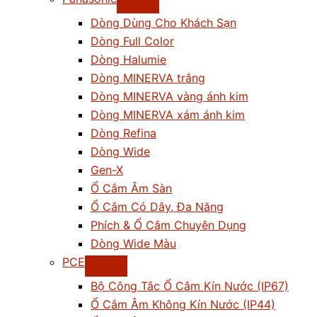
Dòng Dùng Cho Khách Sạn
Dòng Full Color
Dòng Halumie
Dòng MINERVA trắng
Dòng MINERVA vàng ánh kim
Dòng MINERVA xám ánh kim
Dòng Refina
Dòng Wide
Gen-X
Ổ Cắm Âm Sàn
Ổ Cắm Có Dây, Đa Năng
Phích & Ổ Cắm Chuyên Dụng
Dòng Wide Màu
PCE
Bộ Công Tắc Ổ Cắm Kín Nước (IP67)
Ổ Cắm Âm Không Kín Nước (IP44)