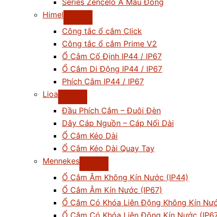
Series Zencelo A Màu Đồng
Himel
Công tắc ổ cắm Click
Công tắc ổ cắm Prime V2
Ổ Cắm Cố Định IP44 / IP67
Ổ Cắm Di Động IP44 / IP67
Phích Cắm IP44 / IP67
Lioa
Đầu Phích Cắm – Đuôi Đèn
Dây Cáp Nguồn – Cáp Nối Dài
Ổ Cắm Kéo Dài
Ổ Cắm Kéo Dài Quay Tay
Mennekes
Ổ Cắm Âm Không Kín Nước (IP44)
Ổ Cắm Âm Kín Nước (IP67)
Ổ Cắm Có Khóa Liên Động Không Kín Nướ
Ổ Cắm Có Khóa Liên Động Kín Nước (IP6