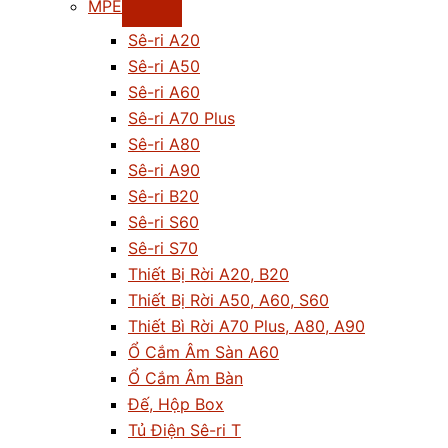
MPE
Sê-ri A20
Sê-ri A50
Sê-ri A60
Sê-ri A70 Plus
Sê-ri A80
Sê-ri A90
Sê-ri B20
Sê-ri S60
Sê-ri S70
Thiết Bị Rời A20, B20
Thiết Bị Rời A50, A60, S60
Thiết Bì Rời A70 Plus, A80, A90
Ổ Cắm Âm Sàn A60
Ổ Cắm Âm Bàn
Đế, Hộp Box
Tủ Điện Sê-ri T