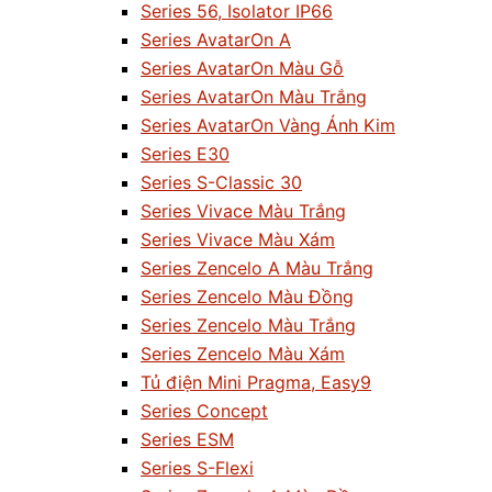
Series 56, Isolator IP66
Series AvatarOn A
Series AvatarOn Màu Gỗ
Series AvatarOn Màu Trắng
Series AvatarOn Vàng Ánh Kim
Series E30
Series S-Classic 30
Series Vivace Màu Trắng
Series Vivace Màu Xám
Series Zencelo A Màu Trắng
Series Zencelo Màu Đồng
Series Zencelo Màu Trắng
Series Zencelo Màu Xám
Tủ điện Mini Pragma, Easy9
Series Concept
Series ESM
Series S-Flexi