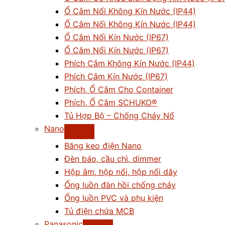
Ổ Cắm Nổi Không Kín Nước (IP44)
Ổ Cắm Nối Không Kín Nước (IP44)
Ổ Cắm Nối Kín Nước (IP67)
Ổ Cắm Nổi Kín Nước (IP67)
Phích Cắm Không Kín Nước (IP44)
Phích Cắm Kín Nước (IP67)
Phích, Ổ Cắm Cho Container
Phích, Ổ Cắm SCHUKO®
Tủ Hợp Bộ – Chống Cháy Nổ
Nano
Băng keo điện Nano
Đèn báo, cầu chì, dimmer
Hộp âm, hộp nổi, hộp nối dây
Ống luồn đàn hồi chống cháy
Ống luồn PVC và phụ kiện
Tủ điện chứa MCB
Panasonic