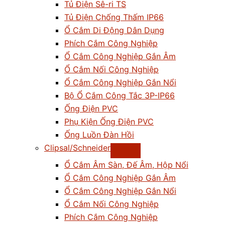
Tủ Điện Sê-ri TS
Tủ Điện Chống Thấm IP66
Ổ Cắm Di Động Dân Dụng
Phích Cắm Công Nghiệp
Ổ Cắm Công Nghiệp Gắn Âm
Ổ Cắm Nối Công Nghiệp
Ổ Cắm Công Nghiệp Gắn Nổi
Bộ Ổ Cắm Công Tắc 3P-IP66
Ống Điện PVC
Phụ Kiện Ống Điện PVC
Ống Luồn Đàn Hồi
Clipsal/Schneider
Ổ Cắm Âm Sàn, Đế Âm, Hộp Nổi
Ổ Cắm Công Nghiệp Gắn Âm
Ổ Cắm Công Nghiệp Gắn Nổi
Ổ Cắm Nối Công Nghiệp
Phích Cắm Công Nghiệp