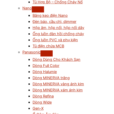
Tủ Hợp Bộ – Chống Cháy Nổ
Nano
Băng keo điện Nano
Đèn báo, cầu chì, dimmer
Hộp âm, hộp nổi, hộp nối dây
Ống luồn đàn hồi chống cháy
Ống luồn PVC và phụ kiện
Tủ điện chứa MCB
Panasonic
Dòng Dùng Cho Khách Sạn
Dòng Full Color
Dòng Halumie
Dòng MINERVA trắng
Dòng MINERVA vàng ánh kim
Dòng MINERVA xám ánh kim
Dòng Refina
Dòng Wide
Gen-X