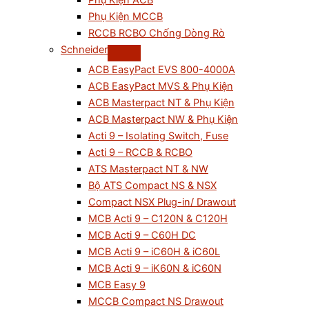
Phụ Kiện ACB
Phụ Kiện MCCB
RCCB RCBO Chống Dòng Rò
Schneider
ACB EasyPact EVS 800-4000A
ACB EasyPact MVS & Phụ Kiện
ACB Masterpact NT & Phụ Kiện
ACB Masterpact NW & Phụ Kiện
Acti 9 – Isolating Switch, Fuse
Acti 9 – RCCB & RCBO
ATS Masterpact NT & NW
Bộ ATS Compact NS & NSX
Compact NSX Plug-in/ Drawout
MCB Acti 9 – C120N & C120H
MCB Acti 9 – C60H DC
MCB Acti 9 – iC60H & iC60L
MCB Acti 9 – iK60N & iC60N
MCB Easy 9
MCCB Compact NS Drawout