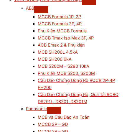
ABB
MCCB Formula 1P, 2P
MCCB Formula 3P, 4P
Phụ Kiện MCCB Formula
MCCB Tmax Iso Max 3P, 4P
ACB Emax 2 & Phụ kiện
MCB SH200L 4.5kA
MCB SH200 6kA
MCB S200M – S290 10kA
Phụ Kiện MCB S200, S200M
Cầu Dao Chống Dòng Rò RCCB 2P-4P
FH200
Cầu Dao Chống Dòng Rò, Quá Tải RCBO
DS201L, DS201, DS201M
Panasonic
MCB và Cầu Dao An Toàn
MCCB 2P – GD
MCCB 3P – GD