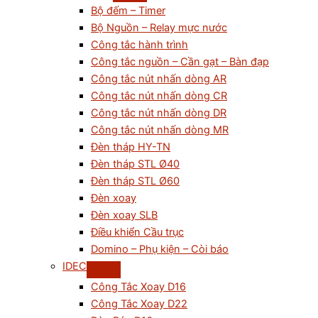
Bộ đếm – Timer
Bộ Nguồn – Relay mực nước
Công tắc hành trình
Công tắc nguồn – Cần gạt – Bàn đạp
Công tắc nút nhấn dòng AR
Công tắc nút nhấn dòng CR
Công tắc nút nhấn dòng DR
Công tắc nút nhấn dòng MR
Đèn tháp HY-TN
Đèn tháp STL Ø40
Đèn tháp STL Ø60
Đèn xoay
Đèn xoay SLB
Điều khiển Cầu trục
Domino – Phụ kiện – Còi báo
IDEC
Công Tắc Xoay D16
Công Tắc Xoay D22