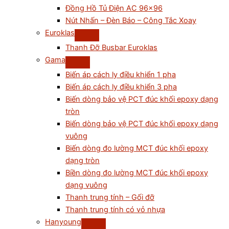
Đồng Hồ Tủ Điện AC 96×96
Nút Nhấn – Đèn Báo – Công Tắc Xoay
Euroklas
Thanh Đỡ Busbar Euroklas
Gama
Biến áp cách ly điều khiển 1 pha
Biến áp cách ly điều khiển 3 pha
Biến dòng bảo vệ PCT đúc khối epoxy dạng
tròn
Biến dòng bảo vệ PCT đúc khối epoxy dạng
vuông
Biến dòng đo lường MCT đúc khối epoxy
dạng tròn
Biền dòng đo lường MCT đúc khối epoxy
dạng vuông
Thanh trung tính – Gối đỡ
Thanh trung tính có vỏ nhựa
Hanyoung