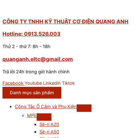
CÔNG TY TNHH KỸ THUẬT CƠ ĐIỆN QUANG ANH
Hotline: 0913.526.003
Thứ 2 - thứ 7: 8h - 18h
quanganh.eltc@gmail.com
Trả lời 24h trong giờ hành chính
Facebook
Youtube
Linkedin
Tiktok
Danh mục sản phẩm
Công Tắc Ổ Cắm và Phụ Kiện
MPE
Sê-ri A20
Sê-ri A50