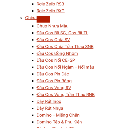
Rơle Zelio RSB
Rơle Zelio RXG
China
Chụp Nhựa Màu
Đầu Cos Bít SC, Cos Bít TL
Đầu Cos Chĩa SV
Đầu Cos Chĩa Trần Thau SNB
Đầu Cos Đồng Nhôm
Đầu Cos Nối CE-SP
Đầu Cos Nối Ngàm – Nối màu
Đầu Cos Pin Đặc
Đầu Cos Pin Rỗng
Đầu Cos Vòng RV
Đầu Cos Vòng Trần Thau RNB
Dây Rút Inox
Dây Rút Nhựa
Domino – Miếng Chặn
Domino Tép & Phụ Kiện