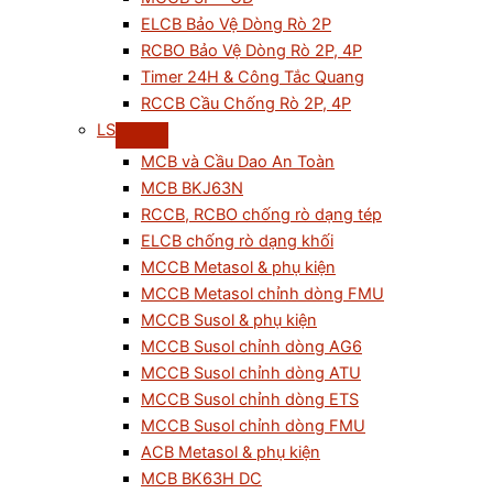
ELCB Bảo Vệ Dòng Rò 2P
RCBO Bảo Vệ Dòng Rò 2P, 4P
Timer 24H & Công Tắc Quang
RCCB Cầu Chống Rò 2P, 4P
LS
MCB và Cầu Dao An Toàn
MCB BKJ63N
RCCB, RCBO chống rò dạng tép
ELCB chống rò dạng khối
MCCB Metasol & phụ kiện
MCCB Metasol chỉnh dòng FMU
MCCB Susol & phụ kiện
MCCB Susol chỉnh dòng AG6
MCCB Susol chỉnh dòng ATU
MCCB Susol chỉnh dòng ETS
MCCB Susol chỉnh dòng FMU
ACB Metasol & phụ kiện
MCB BK63H DC