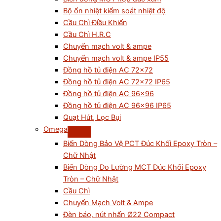
Bộ ổn nhiệt kiểm soát nhiệt độ
Cầu Chì Điều Khiển
Cầu Chì H.R.C
Chuyển mạch volt & ampe
Chuyển mạch volt & ampe IP55
Đồng hồ tủ điện AC 72×72
Đồng hồ tủ điện AC 72×72 IP65
Đồng hồ tủ điện AC 96×96
Đồng hồ tủ điện AC 96×96 IP65
Quạt Hút, Lọc Bụi
Omega
Biến Dòng Bảo Vệ PCT Đúc Khối Epoxy Tròn –
Chữ Nhật
Biến Dòng Đo Lường MCT Đúc Khối Epoxy
Tròn – Chữ Nhật
Cầu Chì
Chuyển Mạch Volt & Ampe
Đèn báo, nút nhấn Ø22 Compact