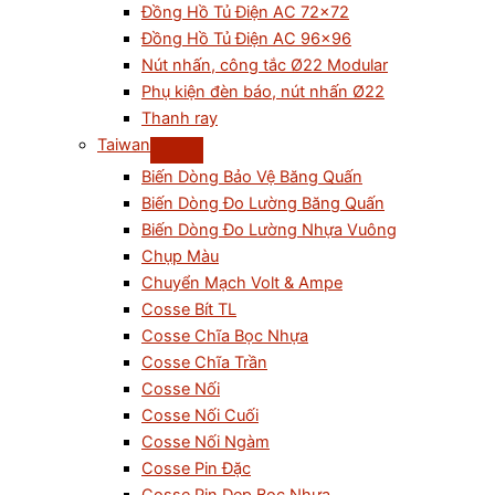
Đồng Hồ Tủ Điện AC 72×72
Đồng Hồ Tủ Điện AC 96×96
Nút nhấn, công tắc Ø22 Modular
Phụ kiện đèn báo, nút nhấn Ø22
Thanh ray
Taiwan
Biến Dòng Bảo Vệ Băng Quấn
Biến Dòng Đo Lường Băng Quấn
Biến Dòng Đo Lường Nhựa Vuông
Chụp Màu
Chuyển Mạch Volt & Ampe
Cosse Bít TL
Cosse Chĩa Bọc Nhựa
Cosse Chĩa Trần
Cosse Nối
Cosse Nối Cuối
Cosse Nối Ngàm
Cosse Pin Đặc