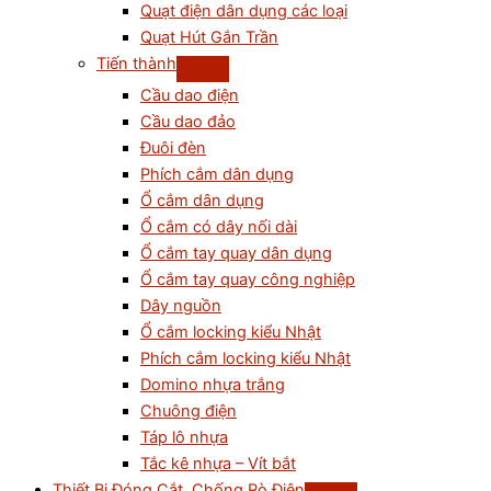
Quạt điện dân dụng các loại
Quạt Hút Gắn Trần
Tiến thành
Cầu dao điện
Cầu dao đảo
Đuôi đèn
Phích cắm dân dụng
Ổ cắm dân dụng
Ổ cắm có dây nối dài
Ổ cắm tay quay dân dụng
Ổ cắm tay quay công nghiệp
Dây nguồn
Ổ cắm locking kiểu Nhật
Phích cắm locking kiểu Nhật
Domino nhựa trắng
Chuông điện
Táp lô nhựa
Tắc kê nhựa – Vít bắt
Thiết Bị Đóng Cắt, Chống Rò Điện