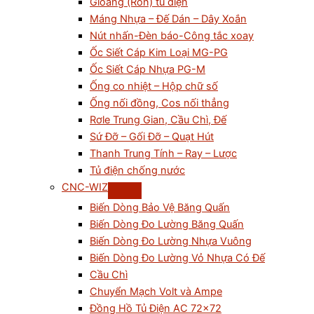
Gioăng (Ron) tủ điện
Máng Nhựa – Đế Dán – Dây Xoắn
Nút nhấn-Đèn báo-Công tắc xoay
Ốc Siết Cáp Kim Loại MG-PG
Ốc Siết Cáp Nhựa PG-M
Ống co nhiệt – Hộp chữ số
Ống nối đồng, Cos nối thẳng
Rơle Trung Gian, Cầu Chì, Đế
Sứ Đỡ – Gối Đỡ – Quạt Hút
Thanh Trung Tính – Ray – Lược
Tủ điện chống nước
CNC-WIZ
Biến Dòng Bảo Vệ Băng Quấn
Biến Dòng Đo Lường Băng Quấn
Biến Dòng Đo Lường Nhựa Vuông
Biến Dòng Đo Lường Vỏ Nhựa Có Đế
Cầu Chì
Chuyển Mạch Volt và Ampe
Đồng Hồ Tủ Điện AC 72×72