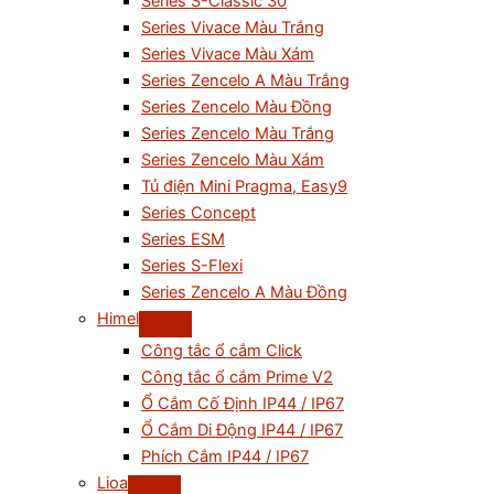
Series S-Classic 30
Series Vivace Màu Trắng
Series Vivace Màu Xám
Series Zencelo A Màu Trắng
Series Zencelo Màu Đồng
Series Zencelo Màu Trắng
Series Zencelo Màu Xám
Tủ điện Mini Pragma, Easy9
Series Concept
Series ESM
Series S-Flexi
Series Zencelo A Màu Đồng
Himel
Công tắc ổ cắm Click
Công tắc ổ cắm Prime V2
Ổ Cắm Cố Định IP44 / IP67
Ổ Cắm Di Động IP44 / IP67
Phích Cắm IP44 / IP67
Lioa