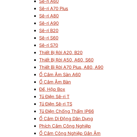
Sê-ri A60
Sê-ri A70 Plus
Sê-ri A80
Sê-ri A90
Sê-ri B20
Sê-ri S60
Sê-ri S70
Thiết Bị Rời A20, B20
Thiết Bị Rời A50, A60, S60
Thiết Bì Rời A70 Plus, A80, A90
Ổ Cắm Âm Sàn A60
Ổ Cắm Âm Bàn
Đế, Hộp Box
Tủ Điện Sê-ri T
Tủ Điện Sê-ri TS
Tủ Điện Chống Thấm IP66
Ổ Cắm Di Động Dân Dụng
Phích Cắm Công Nghiệp
Ổ Cắm Công Nghiệp Gắn Âm