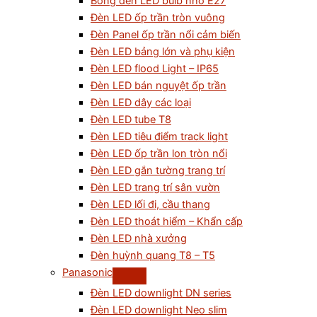
Bóng đèn LED bulb nhỏ E27
Đèn LED ốp trần tròn vuông
Đèn Panel ốp trần nổi cảm biến
Đèn LED bảng lớn và phụ kiện
Đèn LED flood Light – IP65
Đèn LED bán nguyệt ốp trần
Đèn LED dây các loại
Đèn LED tube T8
Đèn LED tiêu điểm track light
Đèn LED ốp trần lon tròn nổi
Đèn LED gắn tường trang trí
Đèn LED trang trí sân vườn
Đèn LED lối đi, cầu thang
Đèn LED thoát hiểm – Khẩn cấp
Đèn LED nhà xưởng
Đèn huỳnh quang T8 – T5
Panasonic
Đèn LED downlight DN series
Đèn LED downlight Neo slim