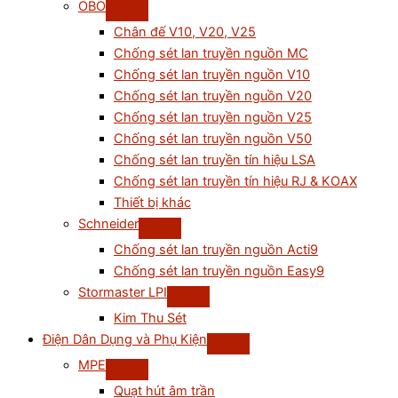
OBO
Chân đế V10, V20, V25
Chống sét lan truyền nguồn MC
Chống sét lan truyền nguồn V10
Chống sét lan truyền nguồn V20
Chống sét lan truyền nguồn V25
Chống sét lan truyền nguồn V50
Chống sét lan truyền tín hiệu LSA
Chống sét lan truyền tín hiệu RJ & KOAX
Thiết bị khác
Schneider
Chống sét lan truyền nguồn Acti9
Chống sét lan truyền nguồn Easy9
Stormaster LPI
Kim Thu Sét
Điện Dân Dụng và Phụ Kiện
MPE
Quạt hút âm trần