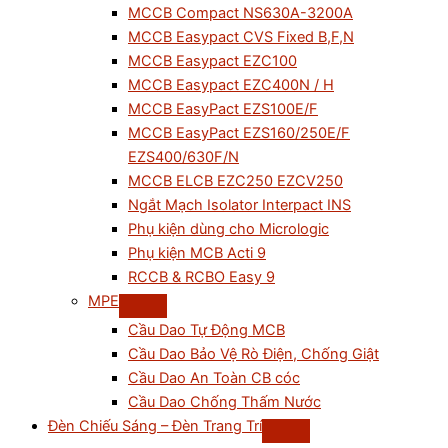
MCCB Compact NS630A-3200A
MCCB Easypact CVS Fixed B,F,N
MCCB Easypact EZC100
MCCB Easypact EZC400N / H
MCCB EasyPact EZS100E/F
MCCB EasyPact EZS160/250E/F
EZS400/630F/N
MCCB ELCB EZC250 EZCV250
Ngắt Mạch Isolator Interpact INS
Phụ kiện dùng cho Micrologic
Phụ kiện MCB Acti 9
RCCB & RCBO Easy 9
MPE
Cầu Dao Tự Động MCB
Cầu Dao Bảo Vệ Rò Điện, Chống Giật
Cầu Dao An Toàn CB cóc
Cầu Dao Chống Thấm Nước
Đèn Chiếu Sáng – Đèn Trang Trí