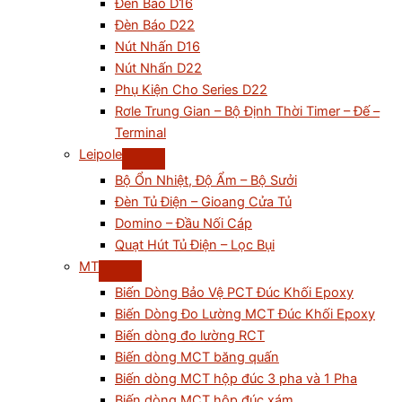
Đèn Báo D16
Đèn Báo D22
Nút Nhấn D16
Nút Nhấn D22
Phụ Kiện Cho Series D22
Rơle Trung Gian – Bộ Định Thời Timer – Đế –
Terminal
Leipole
Bộ Ổn Nhiệt, Độ Ẩm – Bộ Sưởi
Đèn Tủ Điện – Gioang Cửa Tủ
Domino – Đầu Nối Cáp
Quạt Hút Tủ Điện – Lọc Bụi
MT
Biến Dòng Bảo Vệ PCT Đúc Khối Epoxy
Biến Dòng Đo Lường MCT Đúc Khối Epoxy
Biến dòng đo lường RCT
Biến dòng MCT băng quấn
Biến dòng MCT hộp đúc 3 pha và 1 Pha
Biến dòng MCT hộp đúc xám