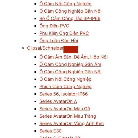
Ổ Cắm Nối Công Nghiệp
Ổ Cắm Công Nghiệp Gắn Nổi
Bộ Ổ Cắm Công Tắc 3P-IP66
Ống Điện PVC
Phụ Kiện Ống Điện PVC
Ống Luồn Đàn Hồi
Clipsal/Schneider
Ổ Cắm Âm Sàn, Đế Âm, Hộp Nổi
Ổ Cắm Công Nghiệp Gắn Âm
Ổ Cắm Công Nghiệp Gắn Nổi
Ổ Cắm Nối Công Nghiệp
Phích Cắm Công Nghiệp
Series 56, Isolator IP66
Series AvatarOn A
Series AvatarOn Màu Gỗ
Series AvatarOn Màu Trắng
Series AvatarOn Vàng Ánh Kim
Series E30