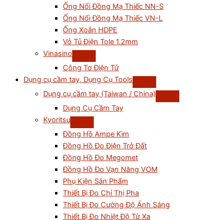
Ống Nối Đồng Mạ Thiếc NN-S
Ống Nối Đồng Mạ Thiếc VN-L
Ống Xoắn HDPE
Vỏ Tủ Điện Tole 1.2mm
Vinasino
Công Tơ Điện Tử
Dụng cụ cầm tay, Dụng Cụ Tools
Dụng cụ cầm tay (Taiwan / China)
Dụng Cụ Cầm Tay
Kyoritsu
Đồng Hồ Ampe Kìm
Đồng Hồ Đo Điện Trở Đất
Đồng Hồ Đo Megomet
Đồng Hồ Đo Vạn Năng VOM
Phụ Kiện Sản Phẩm
Thiết Bị Đo Chỉ Thị Pha
Thiết Bị Đo Cường Độ Ánh Sáng
Thiết Bị Đo Nhiệt Độ Từ Xa