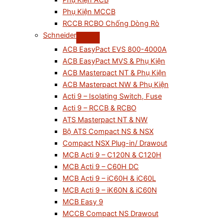
Phụ Kiện ACB
Phụ Kiện MCCB
RCCB RCBO Chống Dòng Rò
Schneider
ACB EasyPact EVS 800-4000A
ACB EasyPact MVS & Phụ Kiện
ACB Masterpact NT & Phụ Kiện
ACB Masterpact NW & Phụ Kiện
Acti 9 – Isolating Switch, Fuse
Acti 9 – RCCB & RCBO
ATS Masterpact NT & NW
Bộ ATS Compact NS & NSX
Compact NSX Plug-in/ Drawout
MCB Acti 9 – C120N & C120H
MCB Acti 9 – C60H DC
MCB Acti 9 – iC60H & iC60L
MCB Acti 9 – iK60N & iC60N
MCB Easy 9
MCCB Compact NS Drawout