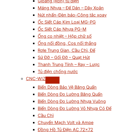
Gioăng (Ron) tủ điện
Máng Nhựa – Đế Dán – Dây Xoắn
Nút nhấn-Đèn báo-Công tắc xoay
Ốc Siết Cáp Kim Loại MG-PG
Ốc Siết Cáp Nhựa PG-M
Ống co nhiệt – Hộp chữ số
Ống nối đồng, Cos nối thẳng
Rơle Trung Gian, Cầu Chì, Đế
Sứ Đỡ – Gối Đỡ – Quạt Hút
Thanh Trung Tính – Ray – Lược
Tủ điện chống nước
CNC-WIZ
Biến Dòng Bảo Vệ Băng Quấn
Biến Dòng Đo Lường Băng Quấn
Biến Dòng Đo Lường Nhựa Vuông
Biến Dòng Đo Lường Vỏ Nhựa Có Đế
Cầu Chì
Chuyển Mạch Volt và Ampe
Đồng Hồ Tủ Điện AC 72×72