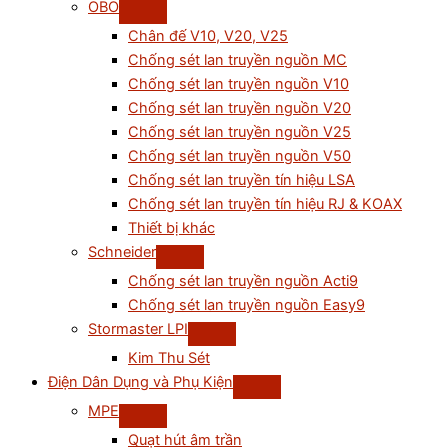
OBO
Chân đế V10, V20, V25
Chống sét lan truyền nguồn MC
Chống sét lan truyền nguồn V10
Chống sét lan truyền nguồn V20
Chống sét lan truyền nguồn V25
Chống sét lan truyền nguồn V50
Chống sét lan truyền tín hiệu LSA
Chống sét lan truyền tín hiệu RJ & KOAX
Thiết bị khác
Schneider
Chống sét lan truyền nguồn Acti9
Chống sét lan truyền nguồn Easy9
Stormaster LPI
Kim Thu Sét
Điện Dân Dụng và Phụ Kiện
MPE
Quạt hút âm trần