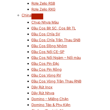
Rơle Zelio RSB
Rơle Zelio RXG
China
Chụp Nhựa Màu
Đầu Cos Bít SC, Cos Bít TL
Đầu Cos Chĩa SV
Đầu Cos Chĩa Trần Thau SNB
Đầu Cos Đồng Nhôm
Đầu Cos Nối CE-SP
Đầu Cos Nối Ngàm – Nối màu
Đầu Cos Pin Đặc
Đầu Cos Pin Rỗng
Đầu Cos Vòng RV
Đầu Cos Vòng Trần Thau RNB
Dây Rút Inox
Dây Rút Nhựa
Domino – Miếng Chặn
Domino Tép & Phụ Kiện