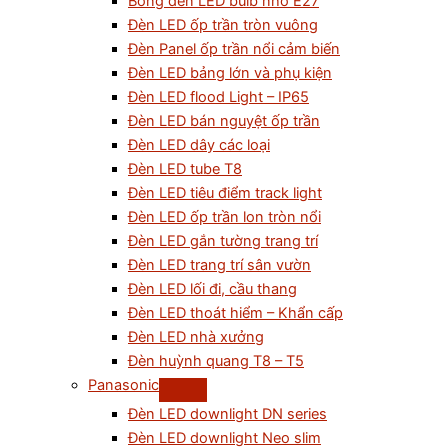
Bóng đèn LED bulb nhỏ E27
Đèn LED ốp trần tròn vuông
Đèn Panel ốp trần nổi cảm biến
Đèn LED bảng lớn và phụ kiện
Đèn LED flood Light – IP65
Đèn LED bán nguyệt ốp trần
Đèn LED dây các loại
Đèn LED tube T8
Đèn LED tiêu điểm track light
Đèn LED ốp trần lon tròn nổi
Đèn LED gắn tường trang trí
Đèn LED trang trí sân vườn
Đèn LED lối đi, cầu thang
Đèn LED thoát hiểm – Khẩn cấp
Đèn LED nhà xưởng
Đèn huỳnh quang T8 – T5
Panasonic
Đèn LED downlight DN series
Đèn LED downlight Neo slim