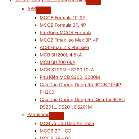
ABB
MCCB Formula 1P, 2P
MCCB Formula 3P, 4P
Phụ Kiện MCCB Formula
MCCB Tmax Iso Max 3P, 4P
ACB Emax 2 & Phụ kiện
MCB SH200L 4.5kA
MCB SH200 6kA
MCB S200M – S290 10kA
Phụ Kiện MCB S200, S200M
Cầu Dao Chống Dòng Rò RCCB 2P-4P
FH200
Cầu Dao Chống Dòng Rò, Quá Tải RCBO
DS201L, DS201, DS201M
Panasonic
MCB và Cầu Dao An Toàn
MCCB 2P – GD
MCCB 3P – GD