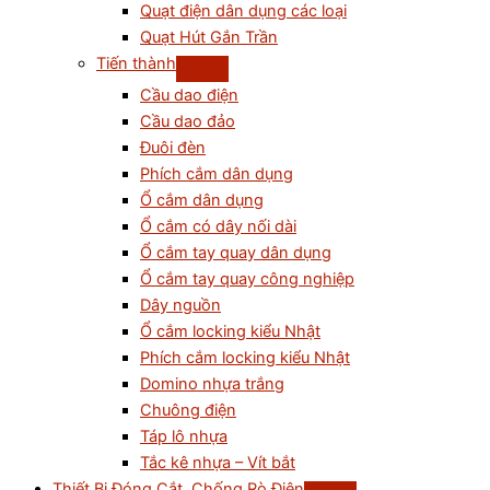
Quạt điện dân dụng các loại
Quạt Hút Gắn Trần
Tiến thành
Cầu dao điện
Cầu dao đảo
Đuôi đèn
Phích cắm dân dụng
Ổ cắm dân dụng
Ổ cắm có dây nối dài
Ổ cắm tay quay dân dụng
Ổ cắm tay quay công nghiệp
Dây nguồn
Ổ cắm locking kiểu Nhật
Phích cắm locking kiểu Nhật
Domino nhựa trắng
Chuông điện
Táp lô nhựa
Tắc kê nhựa – Vít bắt
Thiết Bị Đóng Cắt, Chống Rò Điện