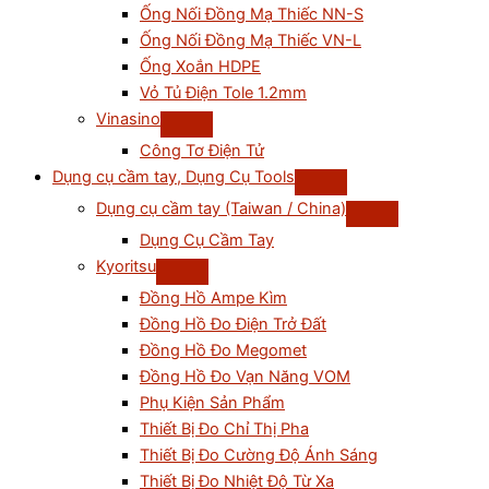
Ống Nối Đồng Mạ Thiếc NN-S
Ống Nối Đồng Mạ Thiếc VN-L
Ống Xoắn HDPE
Vỏ Tủ Điện Tole 1.2mm
Vinasino
Công Tơ Điện Tử
Dụng cụ cầm tay, Dụng Cụ Tools
Dụng cụ cầm tay (Taiwan / China)
Dụng Cụ Cầm Tay
Kyoritsu
Đồng Hồ Ampe Kìm
Đồng Hồ Đo Điện Trở Đất
Đồng Hồ Đo Megomet
Đồng Hồ Đo Vạn Năng VOM
Phụ Kiện Sản Phẩm
Thiết Bị Đo Chỉ Thị Pha
Thiết Bị Đo Cường Độ Ánh Sáng
Thiết Bị Đo Nhiệt Độ Từ Xa