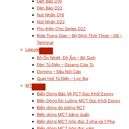
Đèn Báo D16
Đèn Báo D22
Nút Nhấn D16
Nút Nhấn D22
Phụ Kiện Cho Series D22
Rơle Trung Gian – Bộ Định Thời Timer – Đế –
Terminal
Leipole
Bộ Ổn Nhiệt, Độ Ẩm – Bộ Sưởi
Đèn Tủ Điện – Gioang Cửa Tủ
Domino – Đầu Nối Cáp
Quạt Hút Tủ Điện – Lọc Bụi
MT
Biến Dòng Bảo Vệ PCT Đúc Khối Epoxy
Biến Dòng Đo Lường MCT Đúc Khối Epoxy
Biến dòng đo lường RCT
Biến dòng MCT băng quấn
Biến dòng MCT hộp đúc 3 pha và 1 Pha
Biến dòng MCT hộp đúc xám