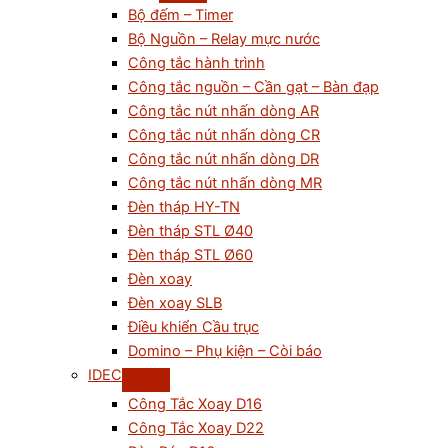
Bộ đếm – Timer
Bộ Nguồn – Relay mực nước
Công tắc hành trình
Công tắc nguồn – Cần gạt – Bàn đạp
Công tắc nút nhấn dòng AR
Công tắc nút nhấn dòng CR
Công tắc nút nhấn dòng DR
Công tắc nút nhấn dòng MR
Đèn tháp HY-TN
Đèn tháp STL Ø40
Đèn tháp STL Ø60
Đèn xoay
Đèn xoay SLB
Điều khiển Cầu trục
Domino – Phụ kiện – Còi báo
IDEC
Công Tắc Xoay D16
Công Tắc Xoay D22