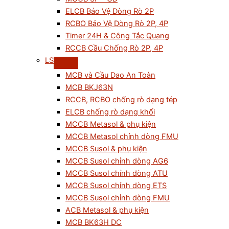
ELCB Bảo Vệ Dòng Rò 2P
RCBO Bảo Vệ Dòng Rò 2P, 4P
Timer 24H & Công Tắc Quang
RCCB Cầu Chống Rò 2P, 4P
LS
MCB và Cầu Dao An Toàn
MCB BKJ63N
RCCB, RCBO chống rò dạng tép
ELCB chống rò dạng khối
MCCB Metasol & phụ kiện
MCCB Metasol chỉnh dòng FMU
MCCB Susol & phụ kiện
MCCB Susol chỉnh dòng AG6
MCCB Susol chỉnh dòng ATU
MCCB Susol chỉnh dòng ETS
MCCB Susol chỉnh dòng FMU
ACB Metasol & phụ kiện
MCB BK63H DC