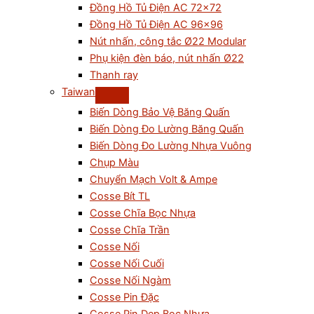
Đồng Hồ Tủ Điện AC 72×72
Đồng Hồ Tủ Điện AC 96×96
Nút nhấn, công tắc Ø22 Modular
Phụ kiện đèn báo, nút nhấn Ø22
Thanh ray
Taiwan
Biến Dòng Bảo Vệ Băng Quấn
Biến Dòng Đo Lường Băng Quấn
Biến Dòng Đo Lường Nhựa Vuông
Chụp Màu
Chuyển Mạch Volt & Ampe
Cosse Bít TL
Cosse Chĩa Bọc Nhựa
Cosse Chĩa Trần
Cosse Nối
Cosse Nối Cuối
Cosse Nối Ngàm
Cosse Pin Đặc