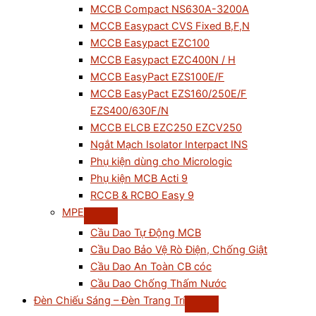
MCCB Compact NS630A-3200A
MCCB Easypact CVS Fixed B,F,N
MCCB Easypact EZC100
MCCB Easypact EZC400N / H
MCCB EasyPact EZS100E/F
MCCB EasyPact EZS160/250E/F
EZS400/630F/N
MCCB ELCB EZC250 EZCV250
Ngắt Mạch Isolator Interpact INS
Phụ kiện dùng cho Micrologic
Phụ kiện MCB Acti 9
RCCB & RCBO Easy 9
MPE
Cầu Dao Tự Động MCB
Cầu Dao Bảo Vệ Rò Điện, Chống Giật
Cầu Dao An Toàn CB cóc
Cầu Dao Chống Thấm Nước
Đèn Chiếu Sáng – Đèn Trang Trí