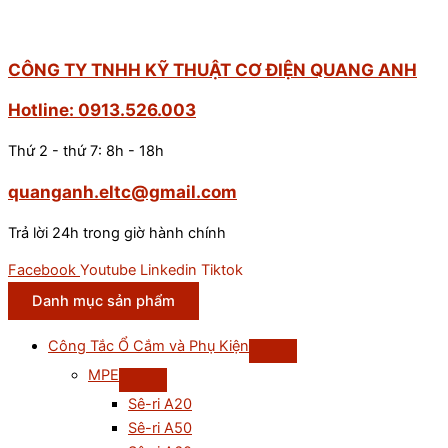
CÔNG TY TNHH KỸ THUẬT CƠ ĐIỆN QUANG ANH
Hotline: 0913.526.003
Thứ 2 - thứ 7: 8h - 18h
quanganh.eltc@gmail.com
Trả lời 24h trong giờ hành chính
Facebook
Youtube
Linkedin
Tiktok
Danh mục sản phẩm
Công Tắc Ổ Cắm và Phụ Kiện
MPE
Sê-ri A20
Sê-ri A50