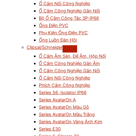
Ổ Cắm Nối Công Nghiệp
Ổ Cắm Công Nghiệp Gắn Nổi
Bộ Ổ Cắm Công Tắc 3P-IP66
Ống Điện PVC
Phụ Kiện Ống Điện PVC
Ống Luồn Đàn Hồi
Clipsal/Schneider
Ổ Cắm Âm Sàn, Đế Âm, Hộp Nổi
Ổ Cắm Công Nghiệp Gắn Âm
Ổ Cắm Công Nghiệp Gắn Nổi
Ổ Cắm Nối Công Nghiệp
Phích Cắm Công Nghiệp
Series 56, Isolator IP66
Series AvatarOn A
Series AvatarOn Màu Gỗ
Series AvatarOn Màu Trắng
Series AvatarOn Vàng Ánh Kim
Series E30