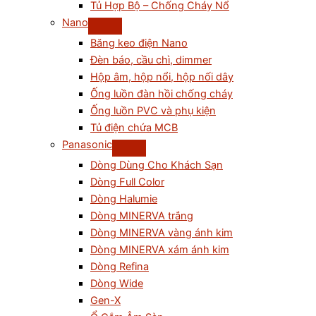
Tủ Hợp Bộ – Chống Cháy Nổ
Nano
Băng keo điện Nano
Đèn báo, cầu chì, dimmer
Hộp âm, hộp nổi, hộp nối dây
Ống luồn đàn hồi chống cháy
Ống luồn PVC và phụ kiện
Tủ điện chứa MCB
Panasonic
Dòng Dùng Cho Khách Sạn
Dòng Full Color
Dòng Halumie
Dòng MINERVA trắng
Dòng MINERVA vàng ánh kim
Dòng MINERVA xám ánh kim
Dòng Refina
Dòng Wide
Gen-X