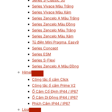
Series S-Classic 30
Series Vivace Màu Trắng
Series Vivace Màu Xám
Series Zencelo A Màu Trắng
Series Zencelo Màu Đồng
Series Zencelo Màu Trắng
Series Zencelo Màu Xám
Tủ điện Mini Pragma, Easy9
Series Concept
Series ESM
Series S-Flexi
Series Zencelo A Màu Đồng
Himel
Công tắc ổ cắm Click
Công tắc ổ cắm Prime V2
Ổ Cắm Cố Định IP44 / IP67
Ổ Cắm Di Động IP44 / IP67
Phích Cắm IP44 / IP67
Lioa