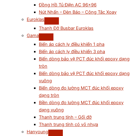
Đồng Hồ Tủ Điện AC 96×96
Nút Nhấn – Đèn Báo – Công Tắc Xoay
Euroklas
Thanh Đỡ Busbar Euroklas
Gama
Biến áp cách ly điều khiển 1 pha
Biến áp cách ly điều khiển 3 pha
Biến dòng bảo vệ PCT đúc khối epoxy dạng
tròn
Biến dòng bảo vệ PCT đúc khối epoxy dạng
vuông
Biến dòng đo lường MCT đúc khối epoxy
dạng tròn
Biền dòng đo lường MCT đúc khối epoxy
dạng vuông
Thanh trung tính – Gối đỡ
Thanh trung tính có vỏ nhựa
Hanyoung