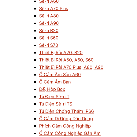
Sê-ri A60
Sê-ri A70 Plus
Sê-ri A80
Sê-ri A90
Sê-ri B20
Sê-ri S60
Sê-ri S70
Thiết Bị Rời A20, B20
Thiết Bị Rời A50, A60, S60
Thiết Bì Rời A70 Plus, A80, A90
Ổ Cắm Âm Sàn A60
Ổ Cắm Âm Bàn
Đế, Hộp Box
Tủ Điện Sê-ri T
Tủ Điện Sê-ri TS
Tủ Điện Chống Thấm IP66
Ổ Cắm Di Động Dân Dụng
Phích Cắm Công Nghiệp
Ổ Cắm Công Nghiệp Gắn Âm