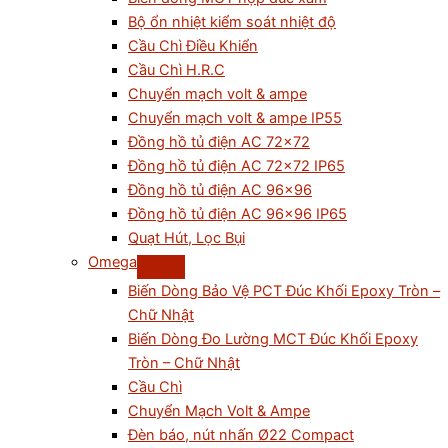
Bộ ổn nhiệt kiểm soát nhiệt độ
Cầu Chì Điều Khiển
Cầu Chì H.R.C
Chuyển mạch volt & ampe
Chuyển mạch volt & ampe IP55
Đồng hồ tủ điện AC 72×72
Đồng hồ tủ điện AC 72×72 IP65
Đồng hồ tủ điện AC 96×96
Đồng hồ tủ điện AC 96×96 IP65
Quạt Hút, Lọc Bụi
Omega
Biến Dòng Bảo Vệ PCT Đúc Khối Epoxy Tròn –
Chữ Nhật
Biến Dòng Đo Lường MCT Đúc Khối Epoxy
Tròn – Chữ Nhật
Cầu Chì
Chuyển Mạch Volt & Ampe
Đèn báo, nút nhấn Ø22 Compact