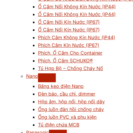
Ổ Cắm Nổi Không Kín Nước (IP44)
Ổ Cắm Nối Không Kín Nước (IP44)
Ổ Cắm Nối Kín Nước (IP67)
Ổ Cắm Nổi Kín Nước (IP67)
Phích Cắm Không Kín Nước (IP44)
Phích Cắm Kín Nước (IP67)
Phích, Ổ Cắm Cho Container
Phích, Ổ Cắm SCHUKO®
Tủ Hợp Bộ – Chống Cháy Nổ
Nano
Băng keo điện Nano
Đèn báo, cầu chì, dimmer
Hộp âm, hộp nổi, hộp nối dây
Ống luồn đàn hồi chống cháy
Ống luồn PVC và phụ kiện
Tủ điện chứa MCB
Panasonic