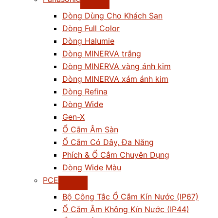
Dòng Dùng Cho Khách Sạn
Dòng Full Color
Dòng Halumie
Dòng MINERVA trắng
Dòng MINERVA vàng ánh kim
Dòng MINERVA xám ánh kim
Dòng Refina
Dòng Wide
Gen-X
Ổ Cắm Âm Sàn
Ổ Cắm Có Dây, Đa Năng
Phích & Ổ Cắm Chuyên Dụng
Dòng Wide Màu
PCE
Bộ Công Tắc Ổ Cắm Kín Nước (IP67)
Ổ Cắm Âm Không Kín Nước (IP44)