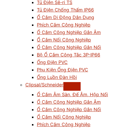
Tủ Điện Sê-ri TS
Tủ Điện Chống Thấm IP66
Ổ Cắm Di Động Dân Dụng
Phích Cắm Công Nghiệp
Ổ Cắm Công Nghiệp Gắn Âm
Ổ Cắm Nối Công Nghiệp
Ổ Cắm Công Nghiệp Gắn Nổi
Bộ Ổ Cắm Công Tắc 3P-IP66
Ống Điện PVC
Phụ Kiện Ống Điện PVC
Ống Luồn Đàn Hồi
Clipsal/Schneider
Ổ Cắm Âm Sàn, Đế Âm, Hộp Nổi
Ổ Cắm Công Nghiệp Gắn Âm
Ổ Cắm Công Nghiệp Gắn Nổi
Ổ Cắm Nối Công Nghiệp
Phích Cắm Công Nghiệp