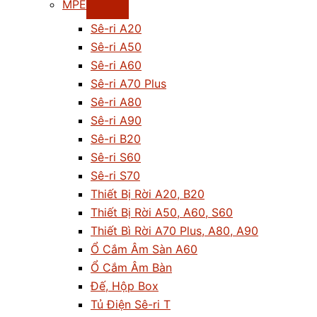
MPE
Sê-ri A20
Sê-ri A50
Sê-ri A60
Sê-ri A70 Plus
Sê-ri A80
Sê-ri A90
Sê-ri B20
Sê-ri S60
Sê-ri S70
Thiết Bị Rời A20, B20
Thiết Bị Rời A50, A60, S60
Thiết Bì Rời A70 Plus, A80, A90
Ổ Cắm Âm Sàn A60
Ổ Cắm Âm Bàn
Đế, Hộp Box
Tủ Điện Sê-ri T