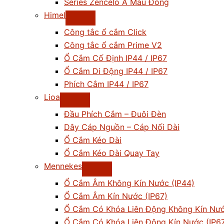
Series Zencelo A Màu Đồng
Himel
Công tắc ổ cắm Click
Công tắc ổ cắm Prime V2
Ổ Cắm Cố Định IP44 / IP67
Ổ Cắm Di Động IP44 / IP67
Phích Cắm IP44 / IP67
Lioa
Đầu Phích Cắm – Đuôi Đèn
Dây Cáp Nguồn – Cáp Nối Dài
Ổ Cắm Kéo Dài
Ổ Cắm Kéo Dài Quay Tay
Mennekes
Ổ Cắm Âm Không Kín Nước (IP44)
Ổ Cắm Âm Kín Nước (IP67)
Ổ Cắm Có Khóa Liên Động Không Kín Nướ
Ổ Cắm Có Khóa Liên Động Kín Nước (IP6