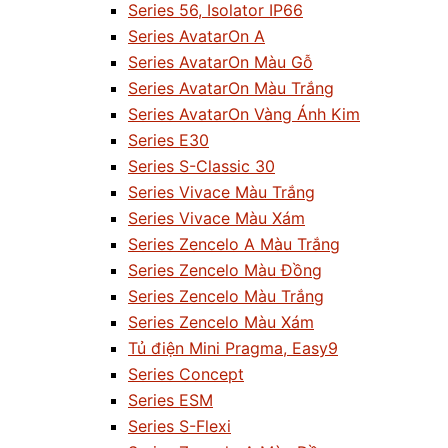
Series 56, Isolator IP66
Series AvatarOn A
Series AvatarOn Màu Gỗ
Series AvatarOn Màu Trắng
Series AvatarOn Vàng Ánh Kim
Series E30
Series S-Classic 30
Series Vivace Màu Trắng
Series Vivace Màu Xám
Series Zencelo A Màu Trắng
Series Zencelo Màu Đồng
Series Zencelo Màu Trắng
Series Zencelo Màu Xám
Tủ điện Mini Pragma, Easy9
Series Concept
Series ESM
Series S-Flexi