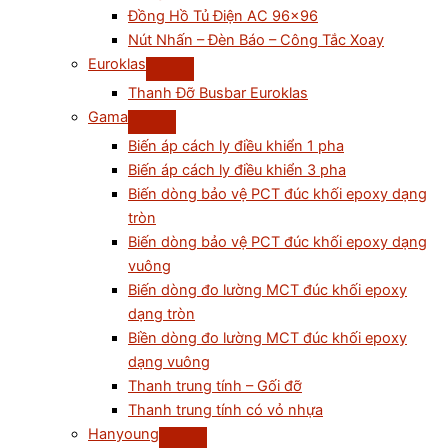
Đồng Hồ Tủ Điện AC 96×96
Nút Nhấn – Đèn Báo – Công Tắc Xoay
Euroklas
Thanh Đỡ Busbar Euroklas
Gama
Biến áp cách ly điều khiển 1 pha
Biến áp cách ly điều khiển 3 pha
Biến dòng bảo vệ PCT đúc khối epoxy dạng
tròn
Biến dòng bảo vệ PCT đúc khối epoxy dạng
vuông
Biến dòng đo lường MCT đúc khối epoxy
dạng tròn
Biền dòng đo lường MCT đúc khối epoxy
dạng vuông
Thanh trung tính – Gối đỡ
Thanh trung tính có vỏ nhựa
Hanyoung