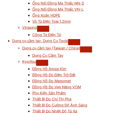
Ống Nối Đồng Mạ Thiếc NN-S
Ống Nối Đồng Mạ Thiếc VN-L
Ống Xoắn HDPE
Vỏ Tủ Điện Tole 1.2mm
Vinasino
Công Tơ Điện Tử
Dụng cụ cầm tay, Dụng Cụ Tools
Dụng cụ cầm tay (Taiwan / China)
Dụng Cụ Cầm Tay
Kyoritsu
Đồng Hồ Ampe Kìm
Đồng Hồ Đo Điện Trở Đất
Đồng Hồ Đo Megomet
Đồng Hồ Đo Vạn Năng VOM
Phụ Kiện Sản Phẩm
Thiết Bị Đo Chỉ Thị Pha
Thiết Bị Đo Cường Độ Ánh Sáng
Thiết Bị Đo Nhiệt Độ Từ Xa