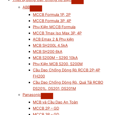
ABB
MCCB Formula 1P, 2P
MCCB Formula 3P, 4P
Phụ Kiện MCCB Formula
MCCB Tmax Iso Max 3P, 4P
ACB Emax 2 & Phụ kiện
MCB SH200L 4.5kA
MCB SH200 6kA
MCB S200M – S290 10kA
Phụ Kiện MCB S200, S200M
Cầu Dao Chống Dòng Rò RCCB 2P-4P
FH200
Cầu Dao Chống Dòng Rò, Quá Tải RCBO
DS201L, DS201, DS201M
Panasonic
MCB và Cầu Dao An Toàn
MCCB 2P – GD
MCCB 3P – GD