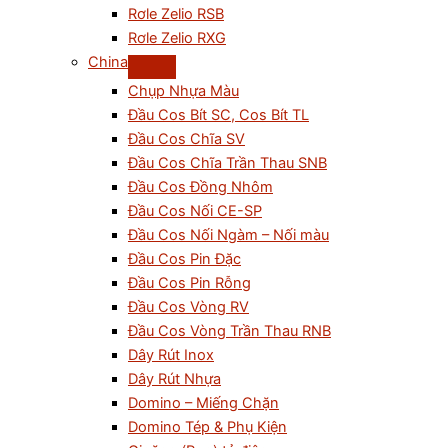
Rơle Zelio RSB
Rơle Zelio RXG
China
Chụp Nhựa Màu
Đầu Cos Bít SC, Cos Bít TL
Đầu Cos Chĩa SV
Đầu Cos Chĩa Trần Thau SNB
Đầu Cos Đồng Nhôm
Đầu Cos Nối CE-SP
Đầu Cos Nối Ngàm – Nối màu
Đầu Cos Pin Đặc
Đầu Cos Pin Rỗng
Đầu Cos Vòng RV
Đầu Cos Vòng Trần Thau RNB
Dây Rút Inox
Dây Rút Nhựa
Domino – Miếng Chặn
Domino Tép & Phụ Kiện