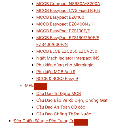
MCCB Compact NS630A-3200A
MCCB Easypact CVS Fixed B,F,N
MCCB Easypact EZC100
MCCB Easypact EZC400N / H
MCCB EasyPact EZS100E/F
MCCB EasyPact EZS160/250E/F
EZS400/630F/N
MCCB ELCB EZC250 EZCV250
Ngắt Mạch Isolator Interpact INS
Phụ kiện dùng cho Micrologic
Phụ kiện MCB Acti 9
RCCB & RCBO Easy 9
MPE
Cầu Dao Tự Động MCB
Cầu Dao Bảo Vệ Rò Điện, Chống Giật
Cầu Dao An Toàn CB cóc
Cầu Dao Chống Thấm Nước
Đèn Chiếu Sáng – Đèn Trang Trí