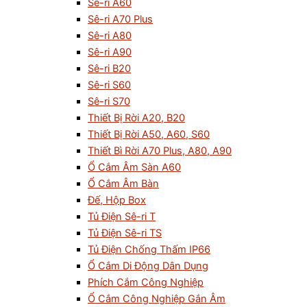
Sê-ri A60
Sê-ri A70 Plus
Sê-ri A80
Sê-ri A90
Sê-ri B20
Sê-ri S60
Sê-ri S70
Thiết Bị Rời A20, B20
Thiết Bị Rời A50, A60, S60
Thiết Bì Rời A70 Plus, A80, A90
Ổ Cắm Âm Sàn A60
Ổ Cắm Âm Bàn
Đế, Hộp Box
Tủ Điện Sê-ri T
Tủ Điện Sê-ri TS
Tủ Điện Chống Thấm IP66
Ổ Cắm Di Động Dân Dụng
Phích Cắm Công Nghiệp
Ổ Cắm Công Nghiệp Gắn Âm