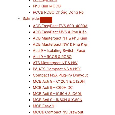
Phụ Kiện ACB
Phụ Kiện MCCB
RCCB RCBO Chống Dòng Rò
Schneider
ACB EasyPact EVS 800-4000A
ACB EasyPact MVS & Phụ Kiện
ACB Masterpact NT & Phụ Kiện
ACB Masterpact NW & Phụ Kiện
Acti 9 – Isolating Switch, Fuse
Acti 9 – RCCB & RCBO
ATS Masterpact NT & NW
Bộ ATS Compact NS & NSX
Compact NSX Plug-in/ Drawout
MCB Acti 9 – C120N & C120H
MCB Acti 9 – C60H DC
MCB Acti 9 – iC60H & iC60L
MCB Acti 9 – iK60N & iC60N
MCB Easy 9
MCCB Compact NS Drawout