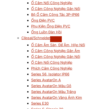
Ổ Cắm Nối Công Nghiệp
Ổ Cắm Công Nghiệp Gắn Nổi
Bộ Ổ Cắm Công Tắc 3P-IP66
Ống Điện PVC
Phụ Kiện Ống Điện PVC
Ống Luồn Đàn Hồi
Clipsal/Schneider
Ổ Cắm Âm Sàn, Đế Âm, Hộp Nổi
Ổ Cắm Công Nghiệp Gắn Âm
Ổ Cắm Công Nghiệp Gắn Nổi
Ổ Cắm Nối Công Nghiệp
Phích Cắm Công Nghiệp
Series 56, Isolator IP66
Series AvatarOn A
Series AvatarOn Màu Gỗ
Series AvatarOn Màu Trắng
Series AvatarOn Vàng Ánh Kim
Series E30