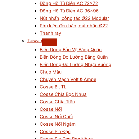
Đồng Hồ Tủ Điện AC 72×72
Đồng Hồ Tủ Điện AC 96×96
Nút nhấn, công tắc Ø22 Modular
Phụ kiện đèn báo, nút nhấn Ø22
Thanh ray
Taiwan
Biến Dòng Bảo Vệ Băng Quấn
Biến Dòng Đo Lường Băng Quấn
Biến Dòng Đo Lường Nhựa Vuông
Chụp Màu
Chuyển Mạch Volt & Ampe
Cosse Bít TL
Cosse Chĩa Bọc Nhựa
Cosse Chĩa Trần
Cosse Nối
Cosse Nối Cuối
Cosse Nối Ngàm
Cosse Pin Đặc