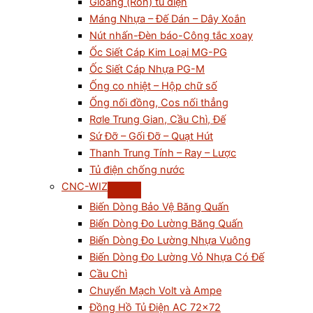
Gioăng (Ron) tủ điện
Máng Nhựa – Đế Dán – Dây Xoắn
Nút nhấn-Đèn báo-Công tắc xoay
Ốc Siết Cáp Kim Loại MG-PG
Ốc Siết Cáp Nhựa PG-M
Ống co nhiệt – Hộp chữ số
Ống nối đồng, Cos nối thẳng
Rơle Trung Gian, Cầu Chì, Đế
Sứ Đỡ – Gối Đỡ – Quạt Hút
Thanh Trung Tính – Ray – Lược
Tủ điện chống nước
CNC-WIZ
Biến Dòng Bảo Vệ Băng Quấn
Biến Dòng Đo Lường Băng Quấn
Biến Dòng Đo Lường Nhựa Vuông
Biến Dòng Đo Lường Vỏ Nhựa Có Đế
Cầu Chì
Chuyển Mạch Volt và Ampe
Đồng Hồ Tủ Điện AC 72×72