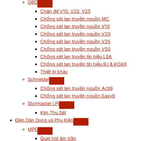
OBO
Chân đế V10, V20, V25
Chống sét lan truyền nguồn MC
Chống sét lan truyền nguồn V10
Chống sét lan truyền nguồn V20
Chống sét lan truyền nguồn V25
Chống sét lan truyền nguồn V50
Chống sét lan truyền tín hiệu LSA
Chống sét lan truyền tín hiệu RJ & KOAX
Thiết bị khác
Schneider
Chống sét lan truyền nguồn Acti9
Chống sét lan truyền nguồn Easy9
Stormaster LPI
Kim Thu Sét
Điện Dân Dụng và Phụ Kiện
MPE
Quạt hút âm trần