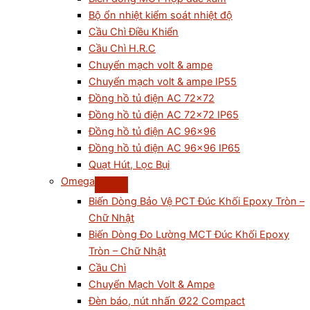
Bộ ổn nhiệt kiểm soát nhiệt độ
Cầu Chì Điều Khiển
Cầu Chì H.R.C
Chuyển mạch volt & ampe
Chuyển mạch volt & ampe IP55
Đồng hồ tủ điện AC 72×72
Đồng hồ tủ điện AC 72×72 IP65
Đồng hồ tủ điện AC 96×96
Đồng hồ tủ điện AC 96×96 IP65
Quạt Hút, Lọc Bụi
Omega
Biến Dòng Bảo Vệ PCT Đúc Khối Epoxy Tròn –
Chữ Nhật
Biến Dòng Đo Lường MCT Đúc Khối Epoxy
Tròn – Chữ Nhật
Cầu Chì
Chuyển Mạch Volt & Ampe
Đèn báo, nút nhấn Ø22 Compact