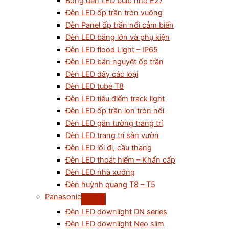
Bóng đèn LED bulb nhỏ E27
Đèn LED ốp trần tròn vuông
Đèn Panel ốp trần nổi cảm biến
Đèn LED bảng lớn và phụ kiện
Đèn LED flood Light – IP65
Đèn LED bán nguyệt ốp trần
Đèn LED dây các loại
Đèn LED tube T8
Đèn LED tiêu điểm track light
Đèn LED ốp trần lon tròn nổi
Đèn LED gắn tường trang trí
Đèn LED trang trí sân vườn
Đèn LED lối đi, cầu thang
Đèn LED thoát hiểm – Khẩn cấp
Đèn LED nhà xưởng
Đèn huỳnh quang T8 – T5
Panasonic
Đèn LED downlight DN series
Đèn LED downlight Neo slim