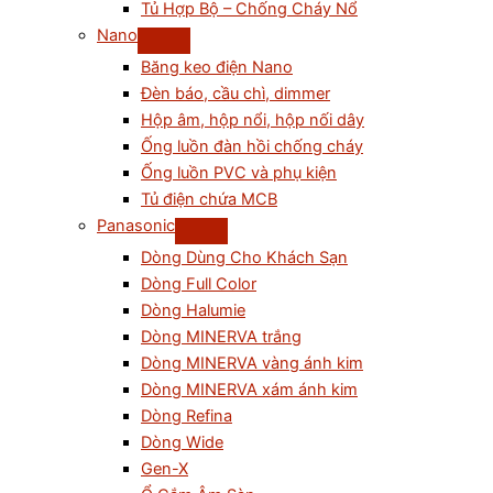
Tủ Hợp Bộ – Chống Cháy Nổ
Nano
Băng keo điện Nano
Đèn báo, cầu chì, dimmer
Hộp âm, hộp nổi, hộp nối dây
Ống luồn đàn hồi chống cháy
Ống luồn PVC và phụ kiện
Tủ điện chứa MCB
Panasonic
Dòng Dùng Cho Khách Sạn
Dòng Full Color
Dòng Halumie
Dòng MINERVA trắng
Dòng MINERVA vàng ánh kim
Dòng MINERVA xám ánh kim
Dòng Refina
Dòng Wide
Gen-X