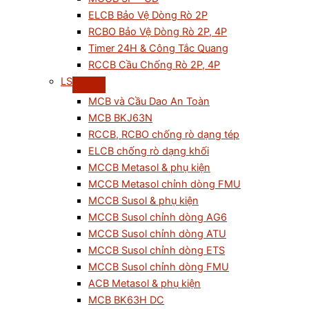
ELCB Bảo Vệ Dòng Rò 2P
RCBO Bảo Vệ Dòng Rò 2P, 4P
Timer 24H & Công Tắc Quang
RCCB Cầu Chống Rò 2P, 4P
LS
MCB và Cầu Dao An Toàn
MCB BKJ63N
RCCB, RCBO chống rò dạng tép
ELCB chống rò dạng khối
MCCB Metasol & phụ kiện
MCCB Metasol chỉnh dòng FMU
MCCB Susol & phụ kiện
MCCB Susol chỉnh dòng AG6
MCCB Susol chỉnh dòng ATU
MCCB Susol chỉnh dòng ETS
MCCB Susol chỉnh dòng FMU
ACB Metasol & phụ kiện
MCB BK63H DC