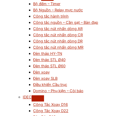
Bộ đếm – Timer
Bộ Nguồn – Relay mực nước
Công tắc hành trình
Công tắc nguồn – Cần gạt – Bàn đạp
Công tắc nút nhấn dòng AR
Công tắc nút nhấn dòng CR
Công tắc nút nhấn dòng DR
Công tắc nút nhấn dòng MR
Đèn tháp HY-TN
Đèn tháp STL Ø40
Đèn tháp STL Ø60
Đèn xoay
Đèn xoay SLB
Điều khiển Cầu trục
Domino – Phụ kiện – Còi báo
IDEC
Công Tắc Xoay D16
Công Tắc Xoay D22