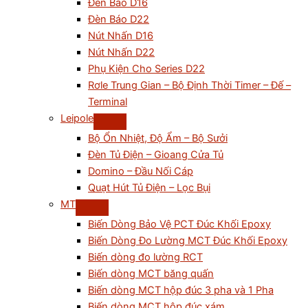
Đèn Báo D16
Đèn Báo D22
Nút Nhấn D16
Nút Nhấn D22
Phụ Kiện Cho Series D22
Rơle Trung Gian – Bộ Định Thời Timer – Đế –
Terminal
Leipole
Bộ Ổn Nhiệt, Độ Ẩm – Bộ Sưởi
Đèn Tủ Điện – Gioang Cửa Tủ
Domino – Đầu Nối Cáp
Quạt Hút Tủ Điện – Lọc Bụi
MT
Biến Dòng Bảo Vệ PCT Đúc Khối Epoxy
Biến Dòng Đo Lường MCT Đúc Khối Epoxy
Biến dòng đo lường RCT
Biến dòng MCT băng quấn
Biến dòng MCT hộp đúc 3 pha và 1 Pha
Biến dòng MCT hộp đúc xám