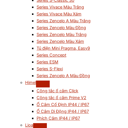
Series S-Classic 30
Series Vivace Màu Trắng
Series Vivace Màu Xám
Series Zencelo A Màu Trắng
Series Zencelo Màu Đồng
Series Zencelo Màu Trắng
Series Zencelo Màu Xám
Tủ điện Mini Pragma, Easy9
Series Concept
Series ESM
Series S-Flexi
Series Zencelo A Màu Đồng
Himel
Công tắc ổ cắm Click
Công tắc ổ cắm Prime V2
Ổ Cắm Cố Định IP44 / IP67
Ổ Cắm Di Động IP44 / IP67
Phích Cắm IP44 / IP67
Lioa