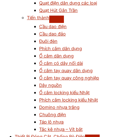
Quạt điện dân dụng các loại
Quạt Hút Gắn Trần
Tiến thành
Cầu dao điện
Cầu dao đảo
Đuôi đèn
Phích cắm dân dụng
Ổ cắm dân dụng
Ổ cắm có dây nối dài
Ổ cắm tay quay dân dụng
Ổ cắm tay quay công nghiệp
Dây nguồn
Ổ cắm locking kiểu Nhật
Phích cắm locking kiểu Nhật
Domino nhựa trắng
Chuông điện
Táp lô nhựa
Tắc kê nhựa – Vít bắt
Thiết Bị Đóng Cắt, Chống Rò Điện