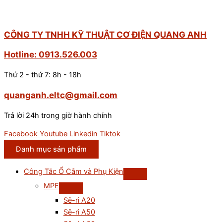
CÔNG TY TNHH KỸ THUẬT CƠ ĐIỆN QUANG ANH
Hotline: 0913.526.003
Thứ 2 - thứ 7: 8h - 18h
quanganh.eltc@gmail.com
Trả lời 24h trong giờ hành chính
Facebook
Youtube
Linkedin
Tiktok
Danh mục sản phẩm
Công Tắc Ổ Cắm và Phụ Kiện
MPE
Sê-ri A20
Sê-ri A50