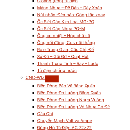
Gioăng (Ron) tủ điện
Máng Nhựa – Đế Dán – Dây Xoắn
Nút nhấn-Đèn báo-Công tắc xoay
Ốc Siết Cáp Kim Loại MG-PG
Ốc Siết Cáp Nhựa PG-M
Ống co nhiệt – Hộp chữ số
Ống nối đồng, Cos nối thẳng
Rơle Trung Gian, Cầu Chì, Đế
Sứ Đỡ – Gối Đỡ – Quạt Hút
Thanh Trung Tính – Ray – Lược
Tủ điện chống nước
CNC-WIZ
Biến Dòng Bảo Vệ Băng Quấn
Biến Dòng Đo Lường Băng Quấn
Biến Dòng Đo Lường Nhựa Vuông
Biến Dòng Đo Lường Vỏ Nhựa Có Đế
Cầu Chì
Chuyển Mạch Volt và Ampe
Đồng Hồ Tủ Điện AC 72×72