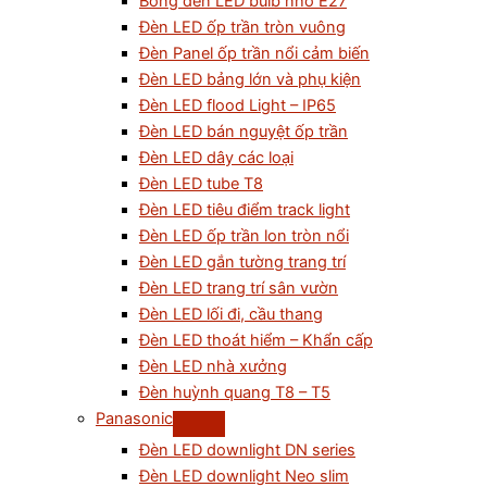
Bóng đèn LED bulb nhỏ E27
Đèn LED ốp trần tròn vuông
Đèn Panel ốp trần nổi cảm biến
Đèn LED bảng lớn và phụ kiện
Đèn LED flood Light – IP65
Đèn LED bán nguyệt ốp trần
Đèn LED dây các loại
Đèn LED tube T8
Đèn LED tiêu điểm track light
Đèn LED ốp trần lon tròn nổi
Đèn LED gắn tường trang trí
Đèn LED trang trí sân vườn
Đèn LED lối đi, cầu thang
Đèn LED thoát hiểm – Khẩn cấp
Đèn LED nhà xưởng
Đèn huỳnh quang T8 – T5
Panasonic
Đèn LED downlight DN series
Đèn LED downlight Neo slim