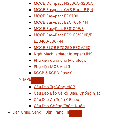
MCCB Compact NS630A-3200A
MCCB Easypact CVS Fixed B,F,N
MCCB Easypact EZC100
MCCB Easypact EZC400N / H
MCCB EasyPact EZS100E/F
MCCB EasyPact EZS160/250E/F
EZS400/630F/N
MCCB ELCB EZC250 EZCV250
Ngắt Mạch Isolator Interpact INS
Phụ kiện dùng cho Micrologic
Phụ kiện MCB Acti 9
RCCB & RCBO Easy 9
MPE
Cầu Dao Tự Động MCB
Cầu Dao Bảo Vệ Rò Điện, Chống Giật
Cầu Dao An Toàn CB cóc
Cầu Dao Chống Thấm Nước
Đèn Chiếu Sáng – Đèn Trang Trí