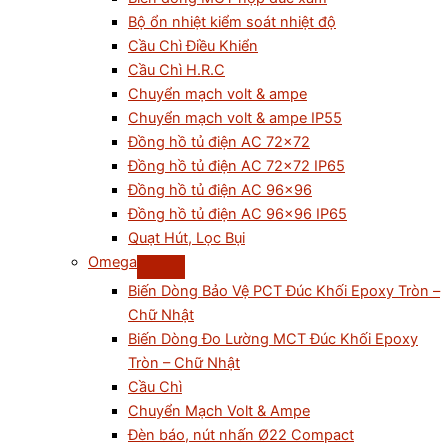
Bộ ổn nhiệt kiểm soát nhiệt độ
Cầu Chì Điều Khiển
Cầu Chì H.R.C
Chuyển mạch volt & ampe
Chuyển mạch volt & ampe IP55
Đồng hồ tủ điện AC 72×72
Đồng hồ tủ điện AC 72×72 IP65
Đồng hồ tủ điện AC 96×96
Đồng hồ tủ điện AC 96×96 IP65
Quạt Hút, Lọc Bụi
Omega
Biến Dòng Bảo Vệ PCT Đúc Khối Epoxy Tròn –
Chữ Nhật
Biến Dòng Đo Lường MCT Đúc Khối Epoxy
Tròn – Chữ Nhật
Cầu Chì
Chuyển Mạch Volt & Ampe
Đèn báo, nút nhấn Ø22 Compact