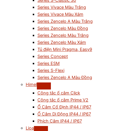
Series S-Classic 30
Series Vivace Màu Trắng
Series Vivace Màu Xám
Series Zencelo A Màu Trắng
Series Zencelo Màu Đồng
Series Zencelo Màu Trắng
Series Zencelo Màu Xám
Tủ điện Mini Pragma, Easy9
Series Concept
Series ESM
Series S-Flexi
Series Zencelo A Màu Đồng
Himel
Công tắc ổ cắm Click
Công tắc ổ cắm Prime V2
Ổ Cắm Cố Định IP44 / IP67
Ổ Cắm Di Động IP44 / IP67
Phích Cắm IP44 / IP67
Lioa