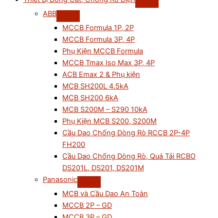
ABB
MCCB Formula 1P, 2P
MCCB Formula 3P, 4P
Phụ Kiện MCCB Formula
MCCB Tmax Iso Max 3P, 4P
ACB Emax 2 & Phụ kiện
MCB SH200L 4.5kA
MCB SH200 6kA
MCB S200M – S290 10kA
Phụ Kiện MCB S200, S200M
Cầu Dao Chống Dòng Rò RCCB 2P-4P
FH200
Cầu Dao Chống Dòng Rò, Quá Tải RCBO
DS201L, DS201, DS201M
Panasonic
MCB và Cầu Dao An Toàn
MCCB 2P – GD
MCCB 3P – GD