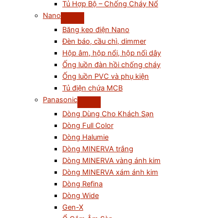
Tủ Hợp Bộ – Chống Cháy Nổ
Nano
Băng keo điện Nano
Đèn báo, cầu chì, dimmer
Hộp âm, hộp nổi, hộp nối dây
Ống luồn đàn hồi chống cháy
Ống luồn PVC và phụ kiện
Tủ điện chứa MCB
Panasonic
Dòng Dùng Cho Khách Sạn
Dòng Full Color
Dòng Halumie
Dòng MINERVA trắng
Dòng MINERVA vàng ánh kim
Dòng MINERVA xám ánh kim
Dòng Refina
Dòng Wide
Gen-X