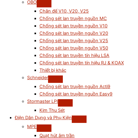
OBO
Chân đế V10, V20, V25
Chống sét lan truyền nguồn MC
Chống sét lan truyền nguồn V10
Chống sét lan truyền nguồn V20
Chống sét lan truyền nguồn V25
Chống sét lan truyền nguồn V50
Chống sét lan truyền tín hiệu LSA
Chống sét lan truyền tín hiệu RJ & KOAX
Thiết bị khác
Schneider
Chống sét lan truyền nguồn Acti9
Chống sét lan truyền nguồn Easy9
Stormaster LPI
Kim Thu Sét
Điện Dân Dụng và Phụ Kiện
MPE
Quạt hút âm trần