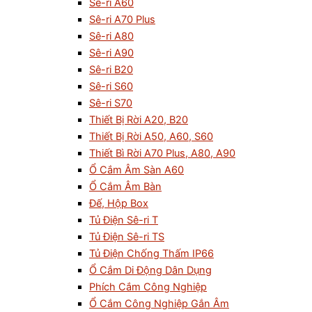
Sê-ri A60
Sê-ri A70 Plus
Sê-ri A80
Sê-ri A90
Sê-ri B20
Sê-ri S60
Sê-ri S70
Thiết Bị Rời A20, B20
Thiết Bị Rời A50, A60, S60
Thiết Bì Rời A70 Plus, A80, A90
Ổ Cắm Âm Sàn A60
Ổ Cắm Âm Bàn
Đế, Hộp Box
Tủ Điện Sê-ri T
Tủ Điện Sê-ri TS
Tủ Điện Chống Thấm IP66
Ổ Cắm Di Động Dân Dụng
Phích Cắm Công Nghiệp
Ổ Cắm Công Nghiệp Gắn Âm