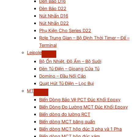
Đèn Báo D16
Đèn Báo D22
Nút Nhấn D16
Nút Nhấn D22
Phụ Kiện Cho Series D22
Rơle Trung Gian – Bộ Định Thời Timer – Đế –
Terminal
Leipole
Bộ Ổn Nhiệt, Độ Ẩm – Bộ Sưởi
Đèn Tủ Điện – Gioang Cửa Tủ
Domino – Đầu Nối Cáp
Quạt Hút Tủ Điện – Lọc Bụi
MT
Biến Dòng Bảo Vệ PCT Đúc Khối Epoxy
Biến Dòng Đo Lường MCT Đúc Khối Epoxy
Biến dòng đo lường RCT
Biến dòng MCT băng quấn
Biến dòng MCT hộp đúc 3 pha và 1 Pha
Biến dòng MCT hộp đúc xám