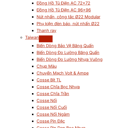
Đồng Hồ Tủ Điện AC 72×72
Đồng Hồ Tủ Điện AC 96×96
Nút nhấn, công tắc Ø22 Modular
Phụ kiện đèn báo, nút nhấn Ø22
Thanh ray
Taiwan
Biến Dòng Bảo Vệ Băng Quấn
Biến Dòng Đo Lường Băng Quấn
Biến Dòng Đo Lường Nhựa Vuông
Chụp Màu
Chuyển Mạch Volt & Ampe
Cosse Bít TL
Cosse Chĩa Bọc Nhựa
Cosse Chĩa Trần
Cosse Nối
Cosse Nối Cuối
Cosse Nối Ngàm
Cosse Pin Đặc