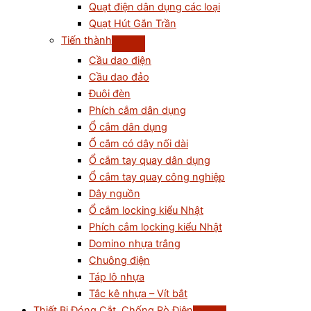
Quạt điện dân dụng các loại
Quạt Hút Gắn Trần
Tiến thành
Cầu dao điện
Cầu dao đảo
Đuôi đèn
Phích cắm dân dụng
Ổ cắm dân dụng
Ổ cắm có dây nối dài
Ổ cắm tay quay dân dụng
Ổ cắm tay quay công nghiệp
Dây nguồn
Ổ cắm locking kiểu Nhật
Phích cắm locking kiểu Nhật
Domino nhựa trắng
Chuông điện
Táp lô nhựa
Tắc kê nhựa – Vít bắt
Thiết Bị Đóng Cắt, Chống Rò Điện