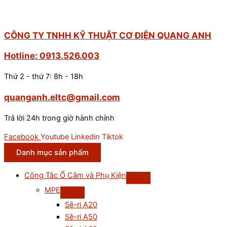
CÔNG TY TNHH KỸ THUẬT CƠ ĐIỆN QUANG ANH
Hotline: 0913.526.003
Thứ 2 - thứ 7: 8h - 18h
quanganh.eltc@gmail.com
Trả lời 24h trong giờ hành chính
Facebook
Youtube
Linkedin
Tiktok
Danh mục sản phẩm
Công Tắc Ổ Cắm và Phụ Kiện
MPE
Sê-ri A20
Sê-ri A50