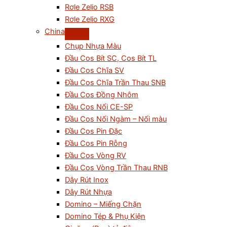
Rơle Zelio RSB
Rơle Zelio RXG
China
Chụp Nhựa Màu
Đầu Cos Bít SC, Cos Bít TL
Đầu Cos Chĩa SV
Đầu Cos Chĩa Trần Thau SNB
Đầu Cos Đồng Nhôm
Đầu Cos Nối CE-SP
Đầu Cos Nối Ngàm – Nối màu
Đầu Cos Pin Đặc
Đầu Cos Pin Rỗng
Đầu Cos Vòng RV
Đầu Cos Vòng Trần Thau RNB
Dây Rút Inox
Dây Rút Nhựa
Domino – Miếng Chặn
Domino Tép & Phụ Kiện