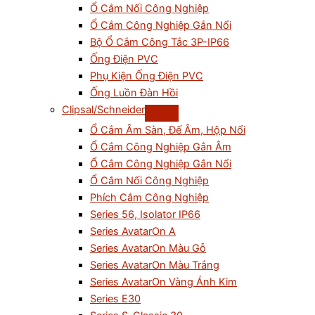
Ổ Cắm Nối Công Nghiệp
Ổ Cắm Công Nghiệp Gắn Nổi
Bộ Ổ Cắm Công Tắc 3P-IP66
Ống Điện PVC
Phụ Kiện Ống Điện PVC
Ống Luồn Đàn Hồi
Clipsal/Schneider
Ổ Cắm Âm Sàn, Đế Âm, Hộp Nổi
Ổ Cắm Công Nghiệp Gắn Âm
Ổ Cắm Công Nghiệp Gắn Nổi
Ổ Cắm Nối Công Nghiệp
Phích Cắm Công Nghiệp
Series 56, Isolator IP66
Series AvatarOn A
Series AvatarOn Màu Gỗ
Series AvatarOn Màu Trắng
Series AvatarOn Vàng Ánh Kim
Series E30