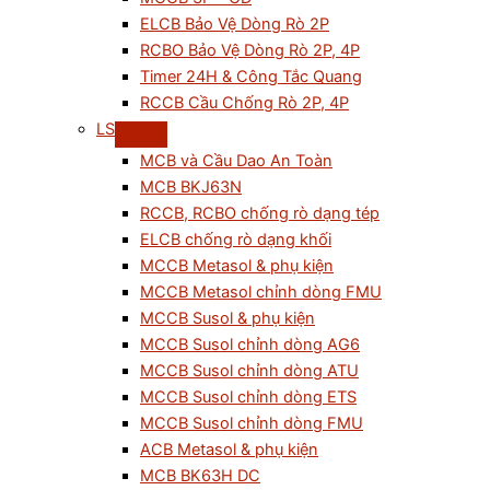
ELCB Bảo Vệ Dòng Rò 2P
RCBO Bảo Vệ Dòng Rò 2P, 4P
Timer 24H & Công Tắc Quang
RCCB Cầu Chống Rò 2P, 4P
LS
MCB và Cầu Dao An Toàn
MCB BKJ63N
RCCB, RCBO chống rò dạng tép
ELCB chống rò dạng khối
MCCB Metasol & phụ kiện
MCCB Metasol chỉnh dòng FMU
MCCB Susol & phụ kiện
MCCB Susol chỉnh dòng AG6
MCCB Susol chỉnh dòng ATU
MCCB Susol chỉnh dòng ETS
MCCB Susol chỉnh dòng FMU
ACB Metasol & phụ kiện
MCB BK63H DC