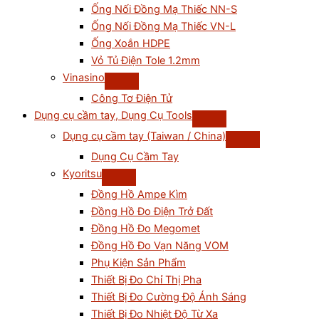
Ống Nối Đồng Mạ Thiếc NN-S
Ống Nối Đồng Mạ Thiếc VN-L
Ống Xoắn HDPE
Vỏ Tủ Điện Tole 1.2mm
Vinasino
Công Tơ Điện Tử
Dụng cụ cầm tay, Dụng Cụ Tools
Dụng cụ cầm tay (Taiwan / China)
Dụng Cụ Cầm Tay
Kyoritsu
Đồng Hồ Ampe Kìm
Đồng Hồ Đo Điện Trở Đất
Đồng Hồ Đo Megomet
Đồng Hồ Đo Vạn Năng VOM
Phụ Kiện Sản Phẩm
Thiết Bị Đo Chỉ Thị Pha
Thiết Bị Đo Cường Độ Ánh Sáng
Thiết Bị Đo Nhiệt Độ Từ Xa