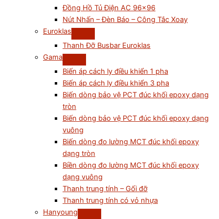
Đồng Hồ Tủ Điện AC 96×96
Nút Nhấn – Đèn Báo – Công Tắc Xoay
Euroklas
Thanh Đỡ Busbar Euroklas
Gama
Biến áp cách ly điều khiển 1 pha
Biến áp cách ly điều khiển 3 pha
Biến dòng bảo vệ PCT đúc khối epoxy dạng
tròn
Biến dòng bảo vệ PCT đúc khối epoxy dạng
vuông
Biến dòng đo lường MCT đúc khối epoxy
dạng tròn
Biền dòng đo lường MCT đúc khối epoxy
dạng vuông
Thanh trung tính – Gối đỡ
Thanh trung tính có vỏ nhựa
Hanyoung