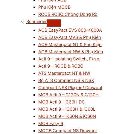
Phụ Kiện ACB
Phụ Kiện MCCB
RCCB RCBO Chống Dòng Rò
Schneider
ACB EasyPact EVS 800-4000A
ACB EasyPact MVS & Phụ Kiện
ACB Masterpact NT & Phụ Kiện
ACB Masterpact NW & Phụ Kiện
Acti 9 – Isolating Switch, Fuse
Acti 9 – RCCB & RCBO
ATS Masterpact NT & NW
Bộ ATS Compact NS & NSX
Compact NSX Plug-in/ Drawout
MCB Acti 9 – C120N & C120H
MCB Acti 9 – C60H DC
MCB Acti 9 – iC60H & iC60L
MCB Acti 9 – iK60N & iC60N
MCB Easy 9
MCCB Compact NS Drawout