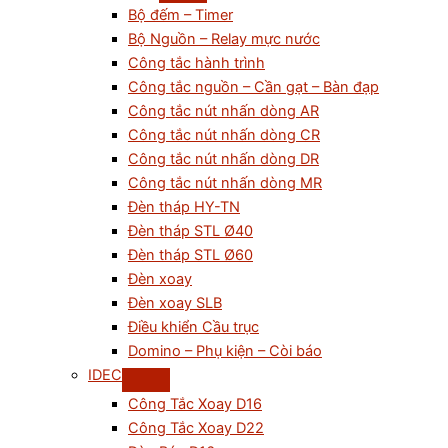
Bộ đếm – Timer
Bộ Nguồn – Relay mực nước
Công tắc hành trình
Công tắc nguồn – Cần gạt – Bàn đạp
Công tắc nút nhấn dòng AR
Công tắc nút nhấn dòng CR
Công tắc nút nhấn dòng DR
Công tắc nút nhấn dòng MR
Đèn tháp HY-TN
Đèn tháp STL Ø40
Đèn tháp STL Ø60
Đèn xoay
Đèn xoay SLB
Điều khiển Cầu trục
Domino – Phụ kiện – Còi báo
IDEC
Công Tắc Xoay D16
Công Tắc Xoay D22