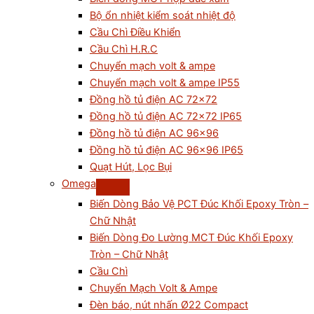
Bộ ổn nhiệt kiểm soát nhiệt độ
Cầu Chì Điều Khiển
Cầu Chì H.R.C
Chuyển mạch volt & ampe
Chuyển mạch volt & ampe IP55
Đồng hồ tủ điện AC 72×72
Đồng hồ tủ điện AC 72×72 IP65
Đồng hồ tủ điện AC 96×96
Đồng hồ tủ điện AC 96×96 IP65
Quạt Hút, Lọc Bụi
Omega
Biến Dòng Bảo Vệ PCT Đúc Khối Epoxy Tròn –
Chữ Nhật
Biến Dòng Đo Lường MCT Đúc Khối Epoxy
Tròn – Chữ Nhật
Cầu Chì
Chuyển Mạch Volt & Ampe
Đèn báo, nút nhấn Ø22 Compact