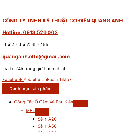
CÔNG TY TNHH KỸ THUẬT CƠ ĐIỆN QUANG ANH
Hotline: 0913.526.003
Thứ 2 - thứ 7: 8h - 18h
quanganh.eltc@gmail.com
Trả lời 24h trong giờ hành chính
Facebook
Youtube
Linkedin
Tiktok
Danh mục sản phẩm
Công Tắc Ổ Cắm và Phụ Kiện
MPE
Sê-ri A20
Sê-ri A50