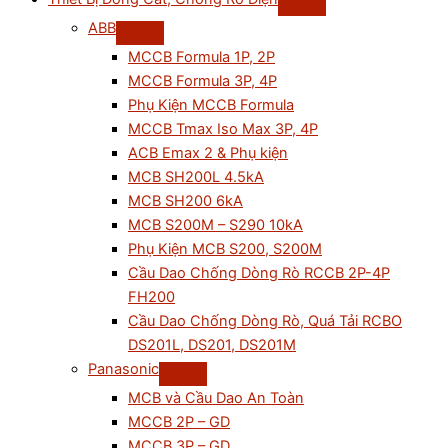
ABB
MCCB Formula 1P, 2P
MCCB Formula 3P, 4P
Phụ Kiện MCCB Formula
MCCB Tmax Iso Max 3P, 4P
ACB Emax 2 & Phụ kiện
MCB SH200L 4.5kA
MCB SH200 6kA
MCB S200M – S290 10kA
Phụ Kiện MCB S200, S200M
Cầu Dao Chống Dòng Rò RCCB 2P-4P
FH200
Cầu Dao Chống Dòng Rò, Quá Tải RCBO
DS201L, DS201, DS201M
Panasonic
MCB và Cầu Dao An Toàn
MCCB 2P – GD
MCCB 3P – GD