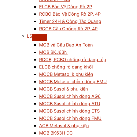
ELCB Bảo Vệ Dòng Rò 2P
RCBO Bảo Vệ Dòng Rò 2P, 4P
Timer 24H & Công Tắc Quang
RCCB Cầu Chống Rò 2P, 4P
LS
MCB và Cầu Dao An Toàn
MCB BKJ63N
RCCB, RCBO chống rò dạng tép
ELCB chống rò dạng khối
MCCB Metasol & phụ kiện
MCCB Metasol chỉnh dòng FMU
MCCB Susol & phụ kiện
MCCB Susol chỉnh dòng AG6
MCCB Susol chỉnh dòng ATU
MCCB Susol chỉnh dòng ETS
MCCB Susol chỉnh dòng FMU
ACB Metasol & phụ kiện
MCB BK63H DC