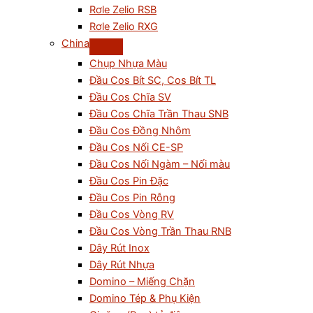
Rơle Zelio RSB
Rơle Zelio RXG
China
Chụp Nhựa Màu
Đầu Cos Bít SC, Cos Bít TL
Đầu Cos Chĩa SV
Đầu Cos Chĩa Trần Thau SNB
Đầu Cos Đồng Nhôm
Đầu Cos Nối CE-SP
Đầu Cos Nối Ngàm – Nối màu
Đầu Cos Pin Đặc
Đầu Cos Pin Rỗng
Đầu Cos Vòng RV
Đầu Cos Vòng Trần Thau RNB
Dây Rút Inox
Dây Rút Nhựa
Domino – Miếng Chặn
Domino Tép & Phụ Kiện