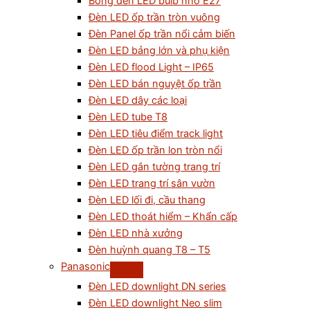
Bóng đèn LED bulb nhỏ E27
Đèn LED ốp trần tròn vuông
Đèn Panel ốp trần nổi cảm biến
Đèn LED bảng lớn và phụ kiện
Đèn LED flood Light – IP65
Đèn LED bán nguyệt ốp trần
Đèn LED dây các loại
Đèn LED tube T8
Đèn LED tiêu điểm track light
Đèn LED ốp trần lon tròn nổi
Đèn LED gắn tường trang trí
Đèn LED trang trí sân vườn
Đèn LED lối đi, cầu thang
Đèn LED thoát hiểm – Khẩn cấp
Đèn LED nhà xưởng
Đèn huỳnh quang T8 – T5
Panasonic
Đèn LED downlight DN series
Đèn LED downlight Neo slim