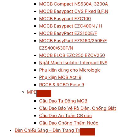
MCCB Compact NS630A-3200A
MCCB Easypact CVS Fixed B,F,N
MCCB Easypact EZC100
MCCB Easypact EZC400N / H
MCCB EasyPact EZS100E/F
MCCB EasyPact EZS160/250E/F
EZS400/630F/N
MCCB ELCB EZC250 EZCV250
Ngắt Mạch Isolator Interpact INS
Phụ kiện dùng cho Micrologic
Phụ kiện MCB Acti 9
RCCB & RCBO Easy 9
MPE
Cầu Dao Tự Động MCB
Cầu Dao Bảo Vệ Rò Điện, Chống Giật
Cầu Dao An Toàn CB cóc
Cầu Dao Chống Thấm Nước
Đèn Chiếu Sáng – Đèn Trang Trí