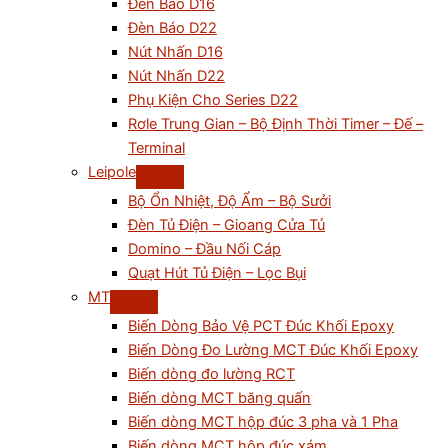
Đèn Báo D16
Đèn Báo D22
Nút Nhấn D16
Nút Nhấn D22
Phụ Kiện Cho Series D22
Rơle Trung Gian – Bộ Định Thời Timer – Đế –
Terminal
Leipole
Bộ Ổn Nhiệt, Độ Ẩm – Bộ Sưởi
Đèn Tủ Điện – Gioang Cửa Tủ
Domino – Đầu Nối Cáp
Quạt Hút Tủ Điện – Lọc Bụi
MT
Biến Dòng Bảo Vệ PCT Đúc Khối Epoxy
Biến Dòng Đo Lường MCT Đúc Khối Epoxy
Biến dòng đo lường RCT
Biến dòng MCT băng quấn
Biến dòng MCT hộp đúc 3 pha và 1 Pha
Biến dòng MCT hộp đúc xám