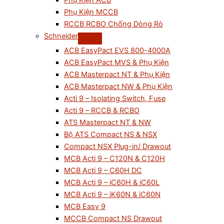
Phụ Kiện ACB
Phụ Kiện MCCB
RCCB RCBO Chống Dòng Rò
Schneider
ACB EasyPact EVS 800-4000A
ACB EasyPact MVS & Phụ Kiện
ACB Masterpact NT & Phụ Kiện
ACB Masterpact NW & Phụ Kiện
Acti 9 – Isolating Switch, Fuse
Acti 9 – RCCB & RCBO
ATS Masterpact NT & NW
Bộ ATS Compact NS & NSX
Compact NSX Plug-in/ Drawout
MCB Acti 9 – C120N & C120H
MCB Acti 9 – C60H DC
MCB Acti 9 – iC60H & iC60L
MCB Acti 9 – iK60N & iC60N
MCB Easy 9
MCCB Compact NS Drawout