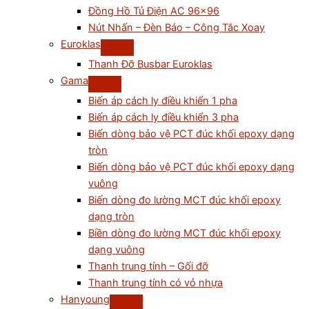
Đồng Hồ Tủ Điện AC 96×96
Nút Nhấn – Đèn Báo – Công Tắc Xoay
Euroklas
Thanh Đỡ Busbar Euroklas
Gama
Biến áp cách ly điều khiển 1 pha
Biến áp cách ly điều khiển 3 pha
Biến dòng bảo vệ PCT đúc khối epoxy dạng
tròn
Biến dòng bảo vệ PCT đúc khối epoxy dạng
vuông
Biến dòng đo lường MCT đúc khối epoxy
dạng tròn
Biền dòng đo lường MCT đúc khối epoxy
dạng vuông
Thanh trung tính – Gối đỡ
Thanh trung tính có vỏ nhựa
Hanyoung