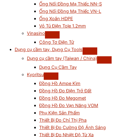
Ống Nối Đồng Mạ Thiếc NN-S
Ống Nối Đồng Mạ Thiếc VN-L
Ống Xoắn HDPE
Vỏ Tủ Điện Tole 1.2mm
Vinasino
Công Tơ Điện Tử
Dụng cụ cầm tay, Dụng Cụ Tools
Dụng cụ cầm tay (Taiwan / China)
Dụng Cụ Cầm Tay
Kyoritsu
Đồng Hồ Ampe Kìm
Đồng Hồ Đo Điện Trở Đất
Đồng Hồ Đo Megomet
Đồng Hồ Đo Vạn Năng VOM
Phụ Kiện Sản Phẩm
Thiết Bị Đo Chỉ Thị Pha
Thiết Bị Đo Cường Độ Ánh Sáng
Thiết Bị Đo Nhiệt Độ Từ Xa