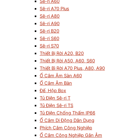
Sê-ri A60
Sê-ri A70 Plus
Sê-ri A80
Sê-ri A90
Sê-ri B20
Sê-ri S60
Sê-ri S70
Thiết Bị Rời A20, B20
Thiết Bị Rời A50, A60, S60
Thiết Bì Rời A70 Plus, A80, A90
Ổ Cắm Âm Sàn A60
Ổ Cắm Âm Bàn
Đế, Hộp Box
Tủ Điện Sê-ri T
Tủ Điện Sê-ri TS
Tủ Điện Chống Thấm IP66
Ổ Cắm Di Động Dân Dụng
Phích Cắm Công Nghiệp
Ổ Cắm Công Nghiệp Gắn Âm