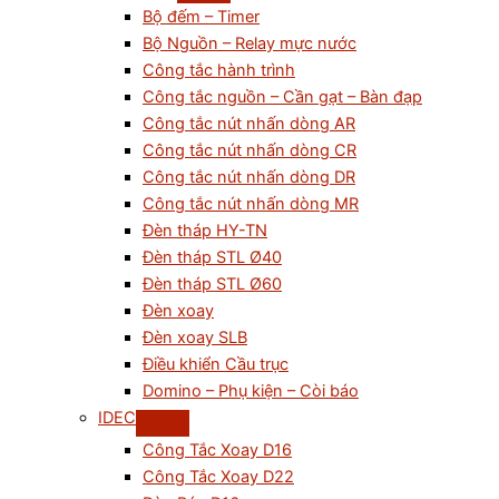
Bộ đếm – Timer
Bộ Nguồn – Relay mực nước
Công tắc hành trình
Công tắc nguồn – Cần gạt – Bàn đạp
Công tắc nút nhấn dòng AR
Công tắc nút nhấn dòng CR
Công tắc nút nhấn dòng DR
Công tắc nút nhấn dòng MR
Đèn tháp HY-TN
Đèn tháp STL Ø40
Đèn tháp STL Ø60
Đèn xoay
Đèn xoay SLB
Điều khiển Cầu trục
Domino – Phụ kiện – Còi báo
IDEC
Công Tắc Xoay D16
Công Tắc Xoay D22