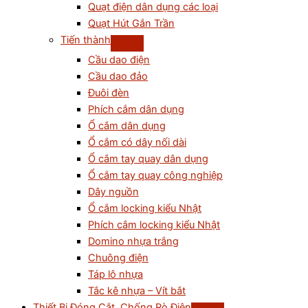
Quạt điện dân dụng các loại
Quạt Hút Gắn Trần
Tiến thành
Cầu dao điện
Cầu dao đảo
Đuôi đèn
Phích cắm dân dụng
Ổ cắm dân dụng
Ổ cắm có dây nối dài
Ổ cắm tay quay dân dụng
Ổ cắm tay quay công nghiệp
Dây nguồn
Ổ cắm locking kiểu Nhật
Phích cắm locking kiểu Nhật
Domino nhựa trắng
Chuông điện
Táp lô nhựa
Tắc kê nhựa – Vít bắt
Thiết Bị Đóng Cắt, Chống Rò Điện