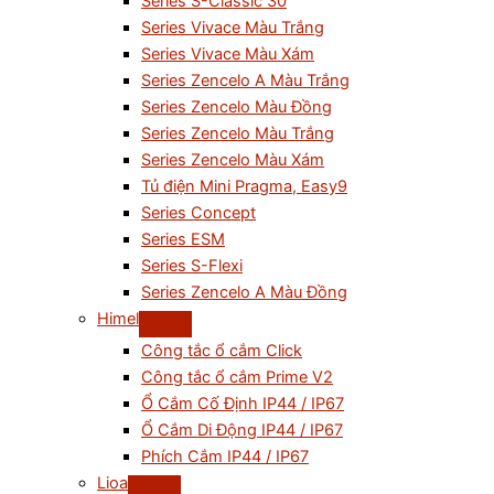
Series S-Classic 30
Series Vivace Màu Trắng
Series Vivace Màu Xám
Series Zencelo A Màu Trắng
Series Zencelo Màu Đồng
Series Zencelo Màu Trắng
Series Zencelo Màu Xám
Tủ điện Mini Pragma, Easy9
Series Concept
Series ESM
Series S-Flexi
Series Zencelo A Màu Đồng
Himel
Công tắc ổ cắm Click
Công tắc ổ cắm Prime V2
Ổ Cắm Cố Định IP44 / IP67
Ổ Cắm Di Động IP44 / IP67
Phích Cắm IP44 / IP67
Lioa