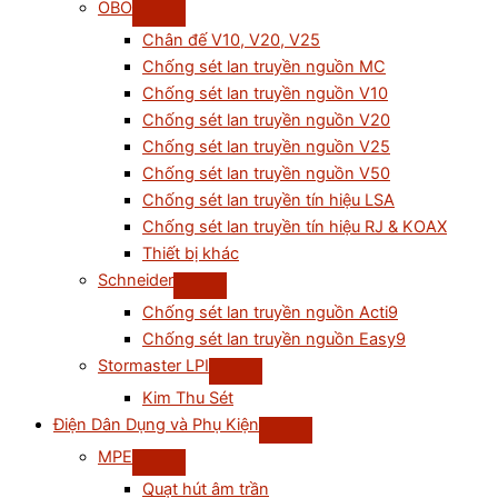
OBO
Chân đế V10, V20, V25
Chống sét lan truyền nguồn MC
Chống sét lan truyền nguồn V10
Chống sét lan truyền nguồn V20
Chống sét lan truyền nguồn V25
Chống sét lan truyền nguồn V50
Chống sét lan truyền tín hiệu LSA
Chống sét lan truyền tín hiệu RJ & KOAX
Thiết bị khác
Schneider
Chống sét lan truyền nguồn Acti9
Chống sét lan truyền nguồn Easy9
Stormaster LPI
Kim Thu Sét
Điện Dân Dụng và Phụ Kiện
MPE
Quạt hút âm trần