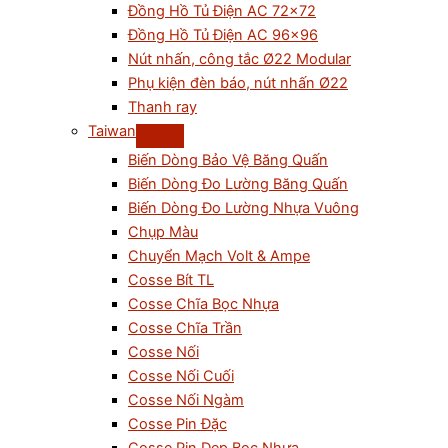
Đồng Hồ Tủ Điện AC 72×72
Đồng Hồ Tủ Điện AC 96×96
Nút nhấn, công tắc Ø22 Modular
Phụ kiện đèn báo, nút nhấn Ø22
Thanh ray
Taiwan
Biến Dòng Bảo Vệ Băng Quấn
Biến Dòng Đo Lường Băng Quấn
Biến Dòng Đo Lường Nhựa Vuông
Chụp Màu
Chuyển Mạch Volt & Ampe
Cosse Bít TL
Cosse Chĩa Bọc Nhựa
Cosse Chĩa Trần
Cosse Nối
Cosse Nối Cuối
Cosse Nối Ngàm
Cosse Pin Đặc