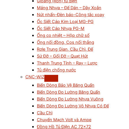
Gioăng (Ron) tủ điện
Máng Nhựa – Đế Dán – Dây Xoắn
Nút nhấn-Đèn báo-Công tắc xoay
Ốc Siết Cáp Kim Loại MG-PG
Ốc Siết Cáp Nhựa PG-M
Ống co nhiệt – Hộp chữ số
Ống nối đồng, Cos nối thẳng
Rơle Trung Gian, Cầu Chì, Đế
Sứ Đỡ – Gối Đỡ – Quạt Hút
Thanh Trung Tính – Ray – Lược
Tủ điện chống nước
CNC-WIZ
Biến Dòng Bảo Vệ Băng Quấn
Biến Dòng Đo Lường Băng Quấn
Biến Dòng Đo Lường Nhựa Vuông
Biến Dòng Đo Lường Vỏ Nhựa Có Đế
Cầu Chì
Chuyển Mạch Volt và Ampe
Đồng Hồ Tủ Điện AC 72×72