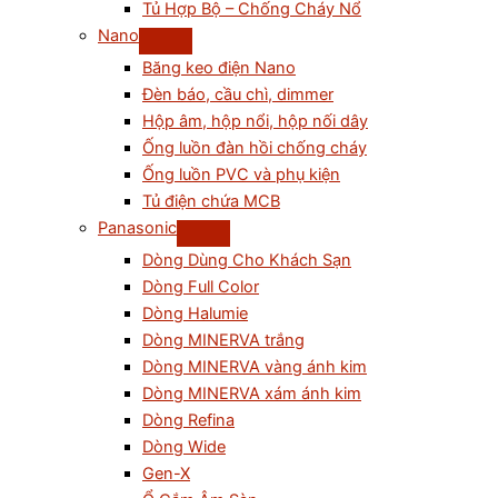
Tủ Hợp Bộ – Chống Cháy Nổ
Nano
Băng keo điện Nano
Đèn báo, cầu chì, dimmer
Hộp âm, hộp nổi, hộp nối dây
Ống luồn đàn hồi chống cháy
Ống luồn PVC và phụ kiện
Tủ điện chứa MCB
Panasonic
Dòng Dùng Cho Khách Sạn
Dòng Full Color
Dòng Halumie
Dòng MINERVA trắng
Dòng MINERVA vàng ánh kim
Dòng MINERVA xám ánh kim
Dòng Refina
Dòng Wide
Gen-X