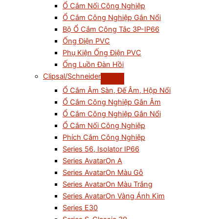
Ổ Cắm Nối Công Nghiệp
Ổ Cắm Công Nghiệp Gắn Nổi
Bộ Ổ Cắm Công Tắc 3P-IP66
Ống Điện PVC
Phụ Kiện Ống Điện PVC
Ống Luồn Đàn Hồi
Clipsal/Schneider
Ổ Cắm Âm Sàn, Đế Âm, Hộp Nổi
Ổ Cắm Công Nghiệp Gắn Âm
Ổ Cắm Công Nghiệp Gắn Nổi
Ổ Cắm Nối Công Nghiệp
Phích Cắm Công Nghiệp
Series 56, Isolator IP66
Series AvatarOn A
Series AvatarOn Màu Gỗ
Series AvatarOn Màu Trắng
Series AvatarOn Vàng Ánh Kim
Series E30