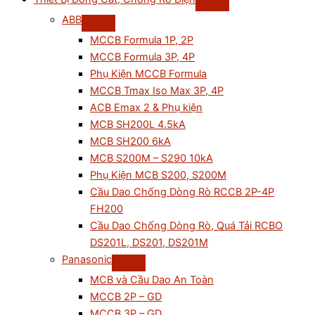
ABB
MCCB Formula 1P, 2P
MCCB Formula 3P, 4P
Phụ Kiện MCCB Formula
MCCB Tmax Iso Max 3P, 4P
ACB Emax 2 & Phụ kiện
MCB SH200L 4.5kA
MCB SH200 6kA
MCB S200M – S290 10kA
Phụ Kiện MCB S200, S200M
Cầu Dao Chống Dòng Rò RCCB 2P-4P
FH200
Cầu Dao Chống Dòng Rò, Quá Tải RCBO
DS201L, DS201, DS201M
Panasonic
MCB và Cầu Dao An Toàn
MCCB 2P – GD
MCCB 3P – GD