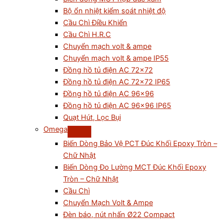
Bộ ổn nhiệt kiểm soát nhiệt độ
Cầu Chì Điều Khiển
Cầu Chì H.R.C
Chuyển mạch volt & ampe
Chuyển mạch volt & ampe IP55
Đồng hồ tủ điện AC 72×72
Đồng hồ tủ điện AC 72×72 IP65
Đồng hồ tủ điện AC 96×96
Đồng hồ tủ điện AC 96×96 IP65
Quạt Hút, Lọc Bụi
Omega
Biến Dòng Bảo Vệ PCT Đúc Khối Epoxy Tròn –
Chữ Nhật
Biến Dòng Đo Lường MCT Đúc Khối Epoxy
Tròn – Chữ Nhật
Cầu Chì
Chuyển Mạch Volt & Ampe
Đèn báo, nút nhấn Ø22 Compact