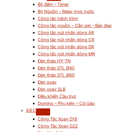
Bộ đếm – Timer
Bộ Nguồn – Relay mực nước
Công tắc hành trình
Công tắc nguồn – Cần gạt – Bàn đạp
Công tắc nút nhấn dòng AR
Công tắc nút nhấn dòng CR
Công tắc nút nhấn dòng DR
Công tắc nút nhấn dòng MR
Đèn tháp HY-TN
Đèn tháp STL Ø40
Đèn tháp STL Ø60
Đèn xoay
Đèn xoay SLB
Điều khiển Cầu trục
Domino – Phụ kiện – Còi báo
IDEC
Công Tắc Xoay D16
Công Tắc Xoay D22