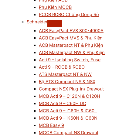
Phụ Kiện ACB
Phụ Kiện MCCB
RCCB RCBO Chống Dòng Rò
Schneider
ACB EasyPact EVS 800-4000A
ACB EasyPact MVS & Phụ Kiện
ACB Masterpact NT & Phụ Kiện
ACB Masterpact NW & Phụ Kiện
Acti 9 – Isolating Switch, Fuse
Acti 9 – RCCB & RCBO
ATS Masterpact NT & NW
Bộ ATS Compact NS & NSX
Compact NSX Plug-in/ Drawout
MCB Acti 9 – C120N & C120H
MCB Acti 9 – C60H DC
MCB Acti 9 – iC60H & iC60L
MCB Acti 9 – iK60N & iC60N
MCB Easy 9
MCCB Compact NS Drawout