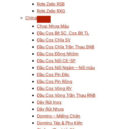
Rơle Zelio RSB
Rơle Zelio RXG
China
Chụp Nhựa Màu
Đầu Cos Bít SC, Cos Bít TL
Đầu Cos Chĩa SV
Đầu Cos Chĩa Trần Thau SNB
Đầu Cos Đồng Nhôm
Đầu Cos Nối CE-SP
Đầu Cos Nối Ngàm – Nối màu
Đầu Cos Pin Đặc
Đầu Cos Pin Rỗng
Đầu Cos Vòng RV
Đầu Cos Vòng Trần Thau RNB
Dây Rút Inox
Dây Rút Nhựa
Domino – Miếng Chặn
Domino Tép & Phụ Kiện