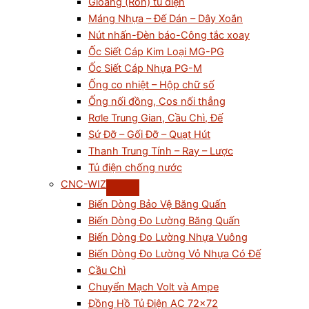
Gioăng (Ron) tủ điện
Máng Nhựa – Đế Dán – Dây Xoắn
Nút nhấn-Đèn báo-Công tắc xoay
Ốc Siết Cáp Kim Loại MG-PG
Ốc Siết Cáp Nhựa PG-M
Ống co nhiệt – Hộp chữ số
Ống nối đồng, Cos nối thẳng
Rơle Trung Gian, Cầu Chì, Đế
Sứ Đỡ – Gối Đỡ – Quạt Hút
Thanh Trung Tính – Ray – Lược
Tủ điện chống nước
CNC-WIZ
Biến Dòng Bảo Vệ Băng Quấn
Biến Dòng Đo Lường Băng Quấn
Biến Dòng Đo Lường Nhựa Vuông
Biến Dòng Đo Lường Vỏ Nhựa Có Đế
Cầu Chì
Chuyển Mạch Volt và Ampe
Đồng Hồ Tủ Điện AC 72×72