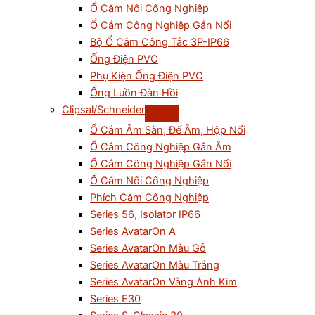
Ổ Cắm Nối Công Nghiệp
Ổ Cắm Công Nghiệp Gắn Nổi
Bộ Ổ Cắm Công Tắc 3P-IP66
Ống Điện PVC
Phụ Kiện Ống Điện PVC
Ống Luồn Đàn Hồi
Clipsal/Schneider
Ổ Cắm Âm Sàn, Đế Âm, Hộp Nổi
Ổ Cắm Công Nghiệp Gắn Âm
Ổ Cắm Công Nghiệp Gắn Nổi
Ổ Cắm Nối Công Nghiệp
Phích Cắm Công Nghiệp
Series 56, Isolator IP66
Series AvatarOn A
Series AvatarOn Màu Gỗ
Series AvatarOn Màu Trắng
Series AvatarOn Vàng Ánh Kim
Series E30