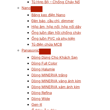
Tủ Hợp Bộ – Chống Cháy Nổ
Nano
Băng keo điện Nano
Đèn báo, cầu chì, dimmer
Hộp âm, hộp nổi, hộp nối dây
Ống luồn đàn hồi chống cháy
Ống luồn PVC và phụ kiện
Tủ điện chứa MCB
Panasonic
Dòng Dùng Cho Khách Sạn
Dòng Full Color
Dòng Halumie
Dòng MINERVA trắng
Dòng MINERVA vàng ánh kim
Dòng MINERVA xám ánh kim
Dòng Refina
Dòng Wide
Gen-X