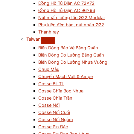
Đồng Hồ Tủ Điện AC 72×72
Đồng Hồ Tủ Điện AC 96×96
Nút nhấn, công tắc Ø22 Modular
Phụ kiện đèn báo, nút nhấn Ø22
Thanh ray
Taiwan
Biến Dòng Bảo Vệ Băng Quấn
Biến Dòng Đo Lường Băng Quấn
Biến Dòng Đo Lường Nhựa Vuông
Chụp Màu
Chuyển Mạch Volt & Ampe
Cosse Bít TL
Cosse Chĩa Bọc Nhựa
Cosse Chĩa Trần
Cosse Nối
Cosse Nối Cuối
Cosse Nối Ngàm
Cosse Pin Đặc