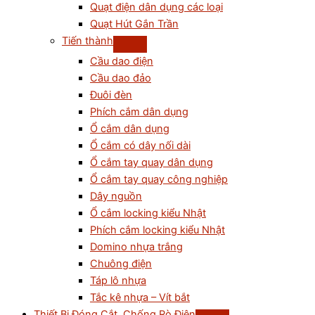
Quạt điện dân dụng các loại
Quạt Hút Gắn Trần
Tiến thành
Cầu dao điện
Cầu dao đảo
Đuôi đèn
Phích cắm dân dụng
Ổ cắm dân dụng
Ổ cắm có dây nối dài
Ổ cắm tay quay dân dụng
Ổ cắm tay quay công nghiệp
Dây nguồn
Ổ cắm locking kiểu Nhật
Phích cắm locking kiểu Nhật
Domino nhựa trắng
Chuông điện
Táp lô nhựa
Tắc kê nhựa – Vít bắt
Thiết Bị Đóng Cắt, Chống Rò Điện