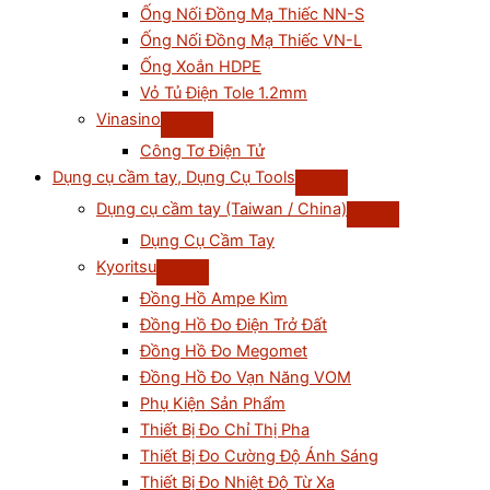
Ống Nối Đồng Mạ Thiếc NN-S
Ống Nối Đồng Mạ Thiếc VN-L
Ống Xoắn HDPE
Vỏ Tủ Điện Tole 1.2mm
Vinasino
Công Tơ Điện Tử
Dụng cụ cầm tay, Dụng Cụ Tools
Dụng cụ cầm tay (Taiwan / China)
Dụng Cụ Cầm Tay
Kyoritsu
Đồng Hồ Ampe Kìm
Đồng Hồ Đo Điện Trở Đất
Đồng Hồ Đo Megomet
Đồng Hồ Đo Vạn Năng VOM
Phụ Kiện Sản Phẩm
Thiết Bị Đo Chỉ Thị Pha
Thiết Bị Đo Cường Độ Ánh Sáng
Thiết Bị Đo Nhiệt Độ Từ Xa