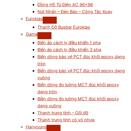
Đồng Hồ Tủ Điện AC 96×96
Nút Nhấn – Đèn Báo – Công Tắc Xoay
Euroklas
Thanh Đỡ Busbar Euroklas
Gama
Biến áp cách ly điều khiển 1 pha
Biến áp cách ly điều khiển 3 pha
Biến dòng bảo vệ PCT đúc khối epoxy dạng
tròn
Biến dòng bảo vệ PCT đúc khối epoxy dạng
vuông
Biến dòng đo lường MCT đúc khối epoxy
dạng tròn
Biền dòng đo lường MCT đúc khối epoxy
dạng vuông
Thanh trung tính – Gối đỡ
Thanh trung tính có vỏ nhựa
Hanyoung