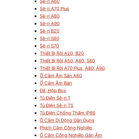
Sê-ri A60
Sê-ri A70 Plus
Sê-ri A80
Sê-ri A90
Sê-ri B20
Sê-ri S60
Sê-ri S70
Thiết Bị Rời A20, B20
Thiết Bị Rời A50, A60, S60
Thiết Bì Rời A70 Plus, A80, A90
Ổ Cắm Âm Sàn A60
Ổ Cắm Âm Bàn
Đế, Hộp Box
Tủ Điện Sê-ri T
Tủ Điện Sê-ri TS
Tủ Điện Chống Thấm IP66
Ổ Cắm Di Động Dân Dụng
Phích Cắm Công Nghiệp
Ổ Cắm Công Nghiệp Gắn Âm