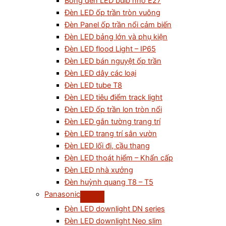
Bóng đèn LED bulb nhỏ E27
Đèn LED ốp trần tròn vuông
Đèn Panel ốp trần nổi cảm biến
Đèn LED bảng lớn và phụ kiện
Đèn LED flood Light – IP65
Đèn LED bán nguyệt ốp trần
Đèn LED dây các loại
Đèn LED tube T8
Đèn LED tiêu điểm track light
Đèn LED ốp trần lon tròn nổi
Đèn LED gắn tường trang trí
Đèn LED trang trí sân vườn
Đèn LED lối đi, cầu thang
Đèn LED thoát hiểm – Khẩn cấp
Đèn LED nhà xưởng
Đèn huỳnh quang T8 – T5
Panasonic
Đèn LED downlight DN series
Đèn LED downlight Neo slim