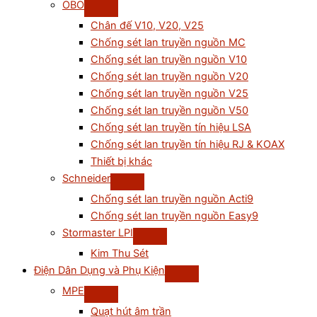
OBO
Chân đế V10, V20, V25
Chống sét lan truyền nguồn MC
Chống sét lan truyền nguồn V10
Chống sét lan truyền nguồn V20
Chống sét lan truyền nguồn V25
Chống sét lan truyền nguồn V50
Chống sét lan truyền tín hiệu LSA
Chống sét lan truyền tín hiệu RJ & KOAX
Thiết bị khác
Schneider
Chống sét lan truyền nguồn Acti9
Chống sét lan truyền nguồn Easy9
Stormaster LPI
Kim Thu Sét
Điện Dân Dụng và Phụ Kiện
MPE
Quạt hút âm trần