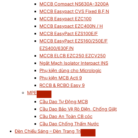
MCCB Compact NS630A-3200A
MCCB Easypact CVS Fixed B,F,N
MCCB Easypact EZC100
MCCB Easypact EZC400N / H
MCCB EasyPact EZS100E/F
MCCB EasyPact EZS160/250E/F
EZS400/630F/N
MCCB ELCB EZC250 EZCV250
Ngắt Mạch Isolator Interpact INS
Phụ kiện dùng cho Micrologic
Phụ kiện MCB Acti 9
RCCB & RCBO Easy 9
MPE
Cầu Dao Tự Động MCB
Cầu Dao Bảo Vệ Rò Điện, Chống Giật
Cầu Dao An Toàn CB cóc
Cầu Dao Chống Thấm Nước
Đèn Chiếu Sáng – Đèn Trang Trí