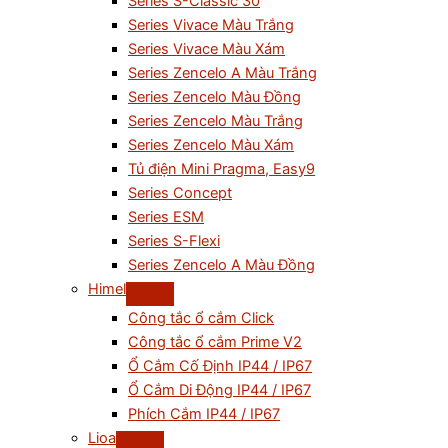
Series S-Classic 30
Series Vivace Màu Trắng
Series Vivace Màu Xám
Series Zencelo A Màu Trắng
Series Zencelo Màu Đồng
Series Zencelo Màu Trắng
Series Zencelo Màu Xám
Tủ điện Mini Pragma, Easy9
Series Concept
Series ESM
Series S-Flexi
Series Zencelo A Màu Đồng
Himel
Công tắc ổ cắm Click
Công tắc ổ cắm Prime V2
Ổ Cắm Cố Định IP44 / IP67
Ổ Cắm Di Động IP44 / IP67
Phích Cắm IP44 / IP67
Lioa