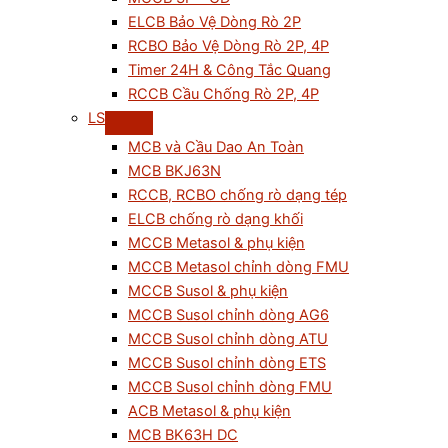
ELCB Bảo Vệ Dòng Rò 2P
RCBO Bảo Vệ Dòng Rò 2P, 4P
Timer 24H & Công Tắc Quang
RCCB Cầu Chống Rò 2P, 4P
LS
MCB và Cầu Dao An Toàn
MCB BKJ63N
RCCB, RCBO chống rò dạng tép
ELCB chống rò dạng khối
MCCB Metasol & phụ kiện
MCCB Metasol chỉnh dòng FMU
MCCB Susol & phụ kiện
MCCB Susol chỉnh dòng AG6
MCCB Susol chỉnh dòng ATU
MCCB Susol chỉnh dòng ETS
MCCB Susol chỉnh dòng FMU
ACB Metasol & phụ kiện
MCB BK63H DC