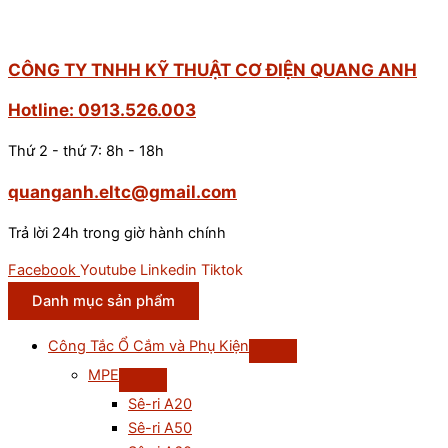
CÔNG TY TNHH KỸ THUẬT CƠ ĐIỆN QUANG ANH
Hotline: 0913.526.003
Thứ 2 - thứ 7: 8h - 18h
quanganh.eltc@gmail.com
Trả lời 24h trong giờ hành chính
Facebook
Youtube
Linkedin
Tiktok
Danh mục sản phẩm
Công Tắc Ổ Cắm và Phụ Kiện
MPE
Sê-ri A20
Sê-ri A50