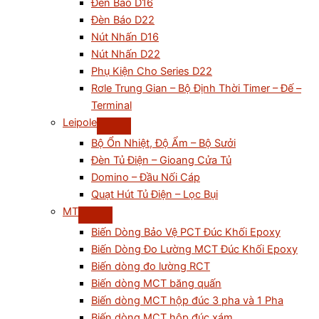
Đèn Báo D16
Đèn Báo D22
Nút Nhấn D16
Nút Nhấn D22
Phụ Kiện Cho Series D22
Rơle Trung Gian – Bộ Định Thời Timer – Đế –
Terminal
Leipole
Bộ Ổn Nhiệt, Độ Ẩm – Bộ Sưởi
Đèn Tủ Điện – Gioang Cửa Tủ
Domino – Đầu Nối Cáp
Quạt Hút Tủ Điện – Lọc Bụi
MT
Biến Dòng Bảo Vệ PCT Đúc Khối Epoxy
Biến Dòng Đo Lường MCT Đúc Khối Epoxy
Biến dòng đo lường RCT
Biến dòng MCT băng quấn
Biến dòng MCT hộp đúc 3 pha và 1 Pha
Biến dòng MCT hộp đúc xám