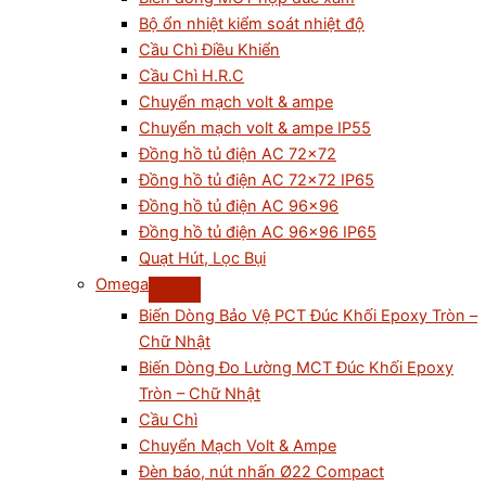
Bộ ổn nhiệt kiểm soát nhiệt độ
Cầu Chì Điều Khiển
Cầu Chì H.R.C
Chuyển mạch volt & ampe
Chuyển mạch volt & ampe IP55
Đồng hồ tủ điện AC 72×72
Đồng hồ tủ điện AC 72×72 IP65
Đồng hồ tủ điện AC 96×96
Đồng hồ tủ điện AC 96×96 IP65
Quạt Hút, Lọc Bụi
Omega
Biến Dòng Bảo Vệ PCT Đúc Khối Epoxy Tròn –
Chữ Nhật
Biến Dòng Đo Lường MCT Đúc Khối Epoxy
Tròn – Chữ Nhật
Cầu Chì
Chuyển Mạch Volt & Ampe
Đèn báo, nút nhấn Ø22 Compact