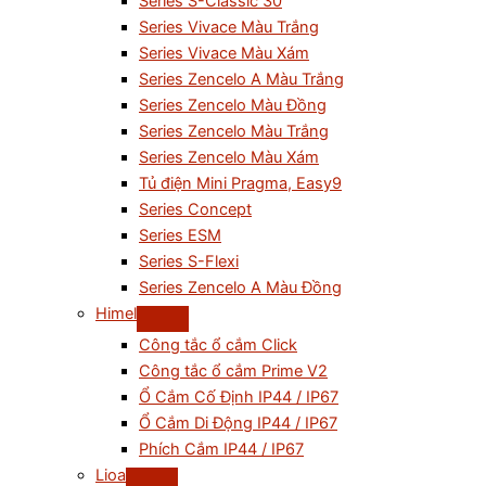
Series S-Classic 30
Series Vivace Màu Trắng
Series Vivace Màu Xám
Series Zencelo A Màu Trắng
Series Zencelo Màu Đồng
Series Zencelo Màu Trắng
Series Zencelo Màu Xám
Tủ điện Mini Pragma, Easy9
Series Concept
Series ESM
Series S-Flexi
Series Zencelo A Màu Đồng
Himel
Công tắc ổ cắm Click
Công tắc ổ cắm Prime V2
Ổ Cắm Cố Định IP44 / IP67
Ổ Cắm Di Động IP44 / IP67
Phích Cắm IP44 / IP67
Lioa