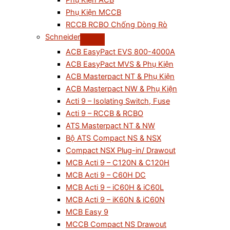
Phụ Kiện ACB
Phụ Kiện MCCB
RCCB RCBO Chống Dòng Rò
Schneider
ACB EasyPact EVS 800-4000A
ACB EasyPact MVS & Phụ Kiện
ACB Masterpact NT & Phụ Kiện
ACB Masterpact NW & Phụ Kiện
Acti 9 – Isolating Switch, Fuse
Acti 9 – RCCB & RCBO
ATS Masterpact NT & NW
Bộ ATS Compact NS & NSX
Compact NSX Plug-in/ Drawout
MCB Acti 9 – C120N & C120H
MCB Acti 9 – C60H DC
MCB Acti 9 – iC60H & iC60L
MCB Acti 9 – iK60N & iC60N
MCB Easy 9
MCCB Compact NS Drawout