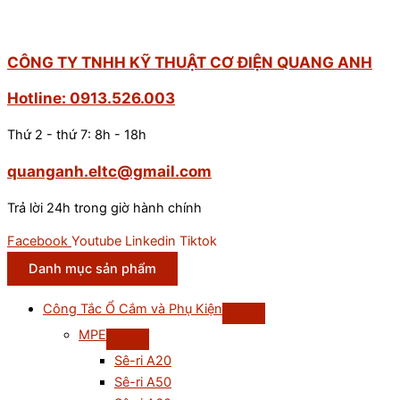
CÔNG TY TNHH KỸ THUẬT CƠ ĐIỆN QUANG ANH
Hotline: 0913.526.003
Thứ 2 - thứ 7: 8h - 18h
quanganh.eltc@gmail.com
Trả lời 24h trong giờ hành chính
Facebook
Youtube
Linkedin
Tiktok
Danh mục sản phẩm
Công Tắc Ổ Cắm và Phụ Kiện
MPE
Sê-ri A20
Sê-ri A50