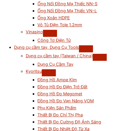
Ống Nối Đồng Mạ Thiếc NN-S
Ống Nối Đồng Mạ Thiếc VN-L
Ống Xoắn HDPE
Vỏ Tủ Điện Tole 1.2mm
Vinasino
Công Tơ Điện Tử
Dụng cụ cầm tay, Dụng Cụ Tools
Dụng cụ cầm tay (Taiwan / China)
Dụng Cụ Cầm Tay
Kyoritsu
Đồng Hồ Ampe Kìm
Đồng Hồ Đo Điện Trở Đất
Đồng Hồ Đo Megomet
Đồng Hồ Đo Vạn Năng VOM
Phụ Kiện Sản Phẩm
Thiết Bị Đo Chỉ Thị Pha
Thiết Bị Đo Cường Độ Ánh Sáng
Thiết Bị Đo Nhiệt Độ Từ Xa