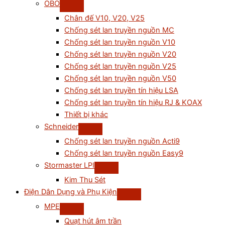
OBO
Chân đế V10, V20, V25
Chống sét lan truyền nguồn MC
Chống sét lan truyền nguồn V10
Chống sét lan truyền nguồn V20
Chống sét lan truyền nguồn V25
Chống sét lan truyền nguồn V50
Chống sét lan truyền tín hiệu LSA
Chống sét lan truyền tín hiệu RJ & KOAX
Thiết bị khác
Schneider
Chống sét lan truyền nguồn Acti9
Chống sét lan truyền nguồn Easy9
Stormaster LPI
Kim Thu Sét
Điện Dân Dụng và Phụ Kiện
MPE
Quạt hút âm trần