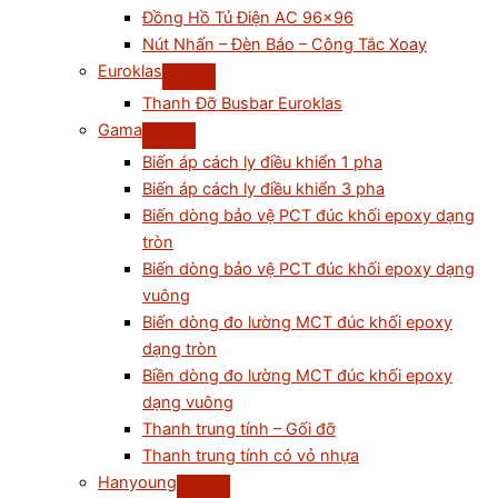
Đồng Hồ Tủ Điện AC 96×96
Nút Nhấn – Đèn Báo – Công Tắc Xoay
Euroklas
Thanh Đỡ Busbar Euroklas
Gama
Biến áp cách ly điều khiển 1 pha
Biến áp cách ly điều khiển 3 pha
Biến dòng bảo vệ PCT đúc khối epoxy dạng
tròn
Biến dòng bảo vệ PCT đúc khối epoxy dạng
vuông
Biến dòng đo lường MCT đúc khối epoxy
dạng tròn
Biền dòng đo lường MCT đúc khối epoxy
dạng vuông
Thanh trung tính – Gối đỡ
Thanh trung tính có vỏ nhựa
Hanyoung