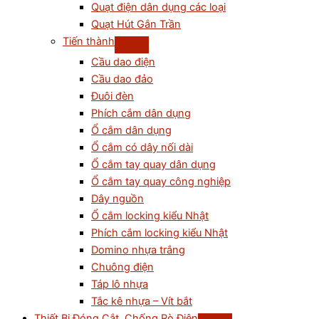
Quạt điện dân dụng các loại
Quạt Hút Gắn Trần
Tiến thành
Cầu dao điện
Cầu dao đảo
Đuôi đèn
Phích cắm dân dụng
Ổ cắm dân dụng
Ổ cắm có dây nối dài
Ổ cắm tay quay dân dụng
Ổ cắm tay quay công nghiệp
Dây nguồn
Ổ cắm locking kiểu Nhật
Phích cắm locking kiểu Nhật
Domino nhựa trắng
Chuông điện
Táp lô nhựa
Tắc kê nhựa – Vít bắt
Thiết Bị Đóng Cắt, Chống Rò Điện