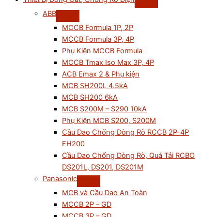
ABB
MCCB Formula 1P, 2P
MCCB Formula 3P, 4P
Phụ Kiện MCCB Formula
MCCB Tmax Iso Max 3P, 4P
ACB Emax 2 & Phụ kiện
MCB SH200L 4.5kA
MCB SH200 6kA
MCB S200M – S290 10kA
Phụ Kiện MCB S200, S200M
Cầu Dao Chống Dòng Rò RCCB 2P-4P
FH200
Cầu Dao Chống Dòng Rò, Quá Tải RCBO
DS201L, DS201, DS201M
Panasonic
MCB và Cầu Dao An Toàn
MCCB 2P – GD
MCCB 3P – GD