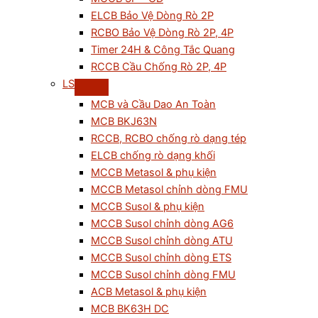
ELCB Bảo Vệ Dòng Rò 2P
RCBO Bảo Vệ Dòng Rò 2P, 4P
Timer 24H & Công Tắc Quang
RCCB Cầu Chống Rò 2P, 4P
LS
MCB và Cầu Dao An Toàn
MCB BKJ63N
RCCB, RCBO chống rò dạng tép
ELCB chống rò dạng khối
MCCB Metasol & phụ kiện
MCCB Metasol chỉnh dòng FMU
MCCB Susol & phụ kiện
MCCB Susol chỉnh dòng AG6
MCCB Susol chỉnh dòng ATU
MCCB Susol chỉnh dòng ETS
MCCB Susol chỉnh dòng FMU
ACB Metasol & phụ kiện
MCB BK63H DC