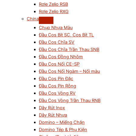
Rơle Zelio RSB
Rơle Zelio RXG
China
Chụp Nhựa Màu
Đầu Cos Bít SC, Cos Bít TL
Đầu Cos Chĩa SV
Đầu Cos Chĩa Trần Thau SNB
Đầu Cos Đồng Nhôm
Đầu Cos Nối CE-SP
Đầu Cos Nối Ngàm – Nối màu
Đầu Cos Pin Đặc
Đầu Cos Pin Rỗng
Đầu Cos Vòng RV
Đầu Cos Vòng Trần Thau RNB
Dây Rút Inox
Dây Rút Nhựa
Domino – Miếng Chặn
Domino Tép & Phụ Kiện