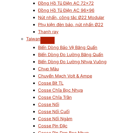
Đồng Hồ Tủ Điện AC 72×72
Đồng Hồ Tủ Điện AC 96×96
Nút nhấn, công tắc Ø22 Modular
Phụ kiện đèn báo, nút nhấn Ø22
Thanh ray
Taiwan
Biến Dòng Bảo Vệ Băng Quấn
Biến Dòng Đo Lường Băng Quấn
Biến Dòng Đo Lường Nhựa Vuông
Chụp Màu
Chuyển Mạch Volt & Ampe
Cosse Bít TL
Cosse Chĩa Bọc Nhựa
Cosse Chĩa Trần
Cosse Nối
Cosse Nối Cuối
Cosse Nối Ngàm
Cosse Pin Đặc