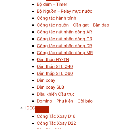
Bộ đếm – Timer
Bộ Nguồn – Relay mực nước
Công tắc hành trình
Công tắc nguồn – Cần gạt – Bàn đạp
Công tắc nút nhấn dòng AR
Công tắc nút nhấn dòng CR
Công tắc nút nhấn dòng DR
Công tắc nút nhấn dòng MR
Đèn tháp HY-TN
Đèn tháp STL Ø40
Đèn tháp STL Ø60
Đèn xoay
Đèn xoay SLB
Điều khiển Cầu trục
Domino – Phụ kiện – Còi báo
IDEC
Công Tắc Xoay D16
Công Tắc Xoay D22