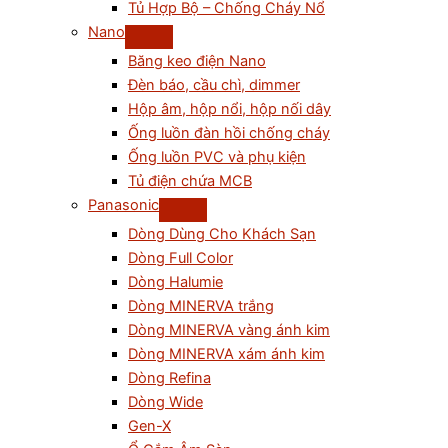
Tủ Hợp Bộ – Chống Cháy Nổ
Nano
Băng keo điện Nano
Đèn báo, cầu chì, dimmer
Hộp âm, hộp nổi, hộp nối dây
Ống luồn đàn hồi chống cháy
Ống luồn PVC và phụ kiện
Tủ điện chứa MCB
Panasonic
Dòng Dùng Cho Khách Sạn
Dòng Full Color
Dòng Halumie
Dòng MINERVA trắng
Dòng MINERVA vàng ánh kim
Dòng MINERVA xám ánh kim
Dòng Refina
Dòng Wide
Gen-X