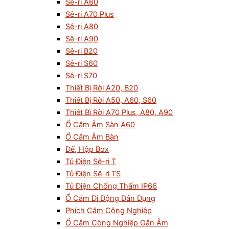
Sê-ri A60
Sê-ri A70 Plus
Sê-ri A80
Sê-ri A90
Sê-ri B20
Sê-ri S60
Sê-ri S70
Thiết Bị Rời A20, B20
Thiết Bị Rời A50, A60, S60
Thiết Bì Rời A70 Plus, A80, A90
Ổ Cắm Âm Sàn A60
Ổ Cắm Âm Bàn
Đế, Hộp Box
Tủ Điện Sê-ri T
Tủ Điện Sê-ri TS
Tủ Điện Chống Thấm IP66
Ổ Cắm Di Động Dân Dụng
Phích Cắm Công Nghiệp
Ổ Cắm Công Nghiệp Gắn Âm