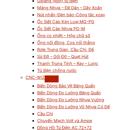
Gioăng (Ron) tủ điện
Máng Nhựa – Đế Dán – Dây Xoắn
Nút nhấn-Đèn báo-Công tắc xoay
Ốc Siết Cáp Kim Loại MG-PG
Ốc Siết Cáp Nhựa PG-M
Ống co nhiệt – Hộp chữ số
Ống nối đồng, Cos nối thẳng
Rơle Trung Gian, Cầu Chì, Đế
Sứ Đỡ – Gối Đỡ – Quạt Hút
Thanh Trung Tính – Ray – Lược
Tủ điện chống nước
CNC-WIZ
Biến Dòng Bảo Vệ Băng Quấn
Biến Dòng Đo Lường Băng Quấn
Biến Dòng Đo Lường Nhựa Vuông
Biến Dòng Đo Lường Vỏ Nhựa Có Đế
Cầu Chì
Chuyển Mạch Volt và Ampe
Đồng Hồ Tủ Điện AC 72×72