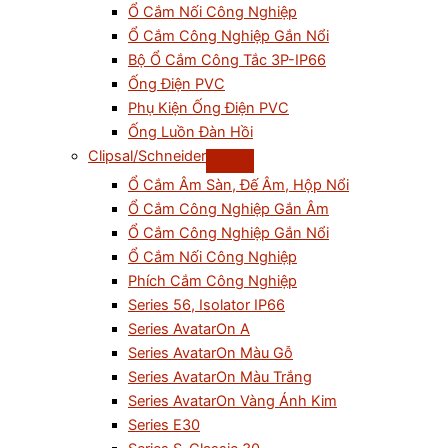
Ổ Cắm Nối Công Nghiệp
Ổ Cắm Công Nghiệp Gắn Nổi
Bộ Ổ Cắm Công Tắc 3P-IP66
Ống Điện PVC
Phụ Kiện Ống Điện PVC
Ống Luồn Đàn Hồi
Clipsal/Schneider
Ổ Cắm Âm Sàn, Đế Âm, Hộp Nổi
Ổ Cắm Công Nghiệp Gắn Âm
Ổ Cắm Công Nghiệp Gắn Nổi
Ổ Cắm Nối Công Nghiệp
Phích Cắm Công Nghiệp
Series 56, Isolator IP66
Series AvatarOn A
Series AvatarOn Màu Gỗ
Series AvatarOn Màu Trắng
Series AvatarOn Vàng Ánh Kim
Series E30