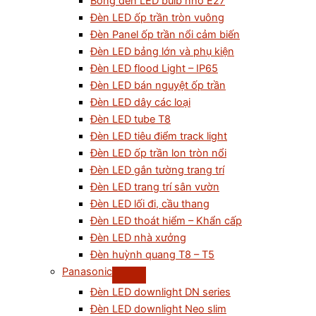
Bóng đèn LED bulb nhỏ E27
Đèn LED ốp trần tròn vuông
Đèn Panel ốp trần nổi cảm biến
Đèn LED bảng lớn và phụ kiện
Đèn LED flood Light – IP65
Đèn LED bán nguyệt ốp trần
Đèn LED dây các loại
Đèn LED tube T8
Đèn LED tiêu điểm track light
Đèn LED ốp trần lon tròn nổi
Đèn LED gắn tường trang trí
Đèn LED trang trí sân vườn
Đèn LED lối đi, cầu thang
Đèn LED thoát hiểm – Khẩn cấp
Đèn LED nhà xưởng
Đèn huỳnh quang T8 – T5
Panasonic
Đèn LED downlight DN series
Đèn LED downlight Neo slim