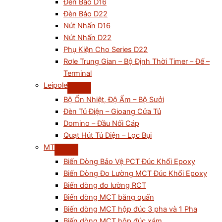
Đèn Báo D16
Đèn Báo D22
Nút Nhấn D16
Nút Nhấn D22
Phụ Kiện Cho Series D22
Rơle Trung Gian – Bộ Định Thời Timer – Đế –
Terminal
Leipole
Bộ Ổn Nhiệt, Độ Ẩm – Bộ Sưởi
Đèn Tủ Điện – Gioang Cửa Tủ
Domino – Đầu Nối Cáp
Quạt Hút Tủ Điện – Lọc Bụi
MT
Biến Dòng Bảo Vệ PCT Đúc Khối Epoxy
Biến Dòng Đo Lường MCT Đúc Khối Epoxy
Biến dòng đo lường RCT
Biến dòng MCT băng quấn
Biến dòng MCT hộp đúc 3 pha và 1 Pha
Biến dòng MCT hộp đúc xám