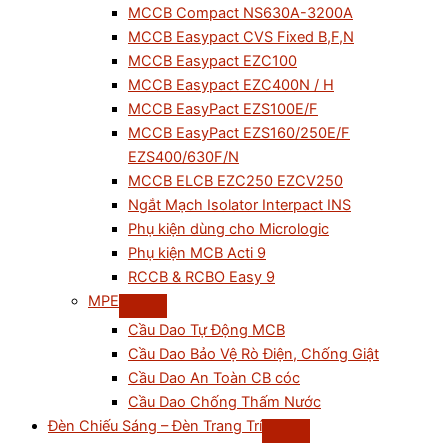
MCCB Compact NS630A-3200A
MCCB Easypact CVS Fixed B,F,N
MCCB Easypact EZC100
MCCB Easypact EZC400N / H
MCCB EasyPact EZS100E/F
MCCB EasyPact EZS160/250E/F
EZS400/630F/N
MCCB ELCB EZC250 EZCV250
Ngắt Mạch Isolator Interpact INS
Phụ kiện dùng cho Micrologic
Phụ kiện MCB Acti 9
RCCB & RCBO Easy 9
MPE
Cầu Dao Tự Động MCB
Cầu Dao Bảo Vệ Rò Điện, Chống Giật
Cầu Dao An Toàn CB cóc
Cầu Dao Chống Thấm Nước
Đèn Chiếu Sáng – Đèn Trang Trí