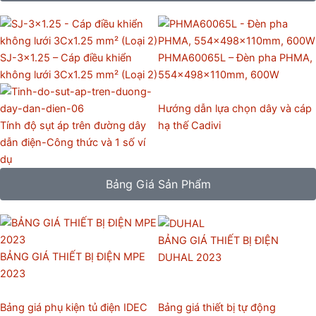
SJ-3×1.25 – Cáp điều khiển
PHMA60065L – Đèn pha PHMA,
không lưới 3Cx1.25 mm² (Loại 2)
554x498x110mm, 600W
Hướng dẫn lựa chọn dây và cáp
Tính độ sụt áp trên đường dây
hạ thế Cadivi
dẫn điện-Công thức và 1 số ví
dụ
Bảng Giá Sản Phẩm
BẢNG GIÁ THIẾT BỊ ĐIỆN
BẢNG GIÁ THIẾT BỊ ĐIỆN MPE
DUHAL 2023
2023
Bảng giá phụ kiện tủ điện IDEC
Bảng giá thiết bị tự động