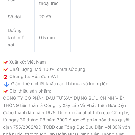
thoại treo
Số đôi
20 đôi
Đường
kính mỗi
0.5 mm
sợi
Xuất xứ: Việt Nam
Chất lượng: Mới 100%, chưa sử dụng
Chứng từ: Hóa đơn VAT
Giảm thêm chiết khấu cao khi mua số lượng lớn
Giới thiệu sản phẩm:
CÔNG TY CỔ PHẦN ĐẦU TƯ XÂY DỰNG BƯU CHÍNH VIỄN
THÔNG tiền thân là Công Ty Xây Lắp Và Phát Triển Bưu Điện
được thành lập năm 1975. Do nhu cầu phát triển của Công ty,
từ ngày 30 tháng 08 năm 2002 được cổ phần hóa theo quyết
định 755/2002/QĐ-TCBĐ của Tổng Cục Bưu Điện với 30% vốn
nhà nước, trực thuộc Tập Đoàn Bưu Chính Viễn Thông Việt