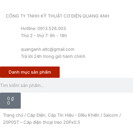
Nhảy
tới
CÔNG TY TNHH KỸ THUẬT CƠ ĐIỆN QUANG ANH
nội
dung
Hotline: 0913.526.003
Thứ 2 - thứ 7: 8h - 18h
quanganh.eltc@gmail.com
Trả lời 24h trong giờ hành chính
Danh mục sản phẩm
Tìm
kiếm
Cart
0
₫
0
Trang chủ
/
Cáp Điện, Cáp Tín Hiệu - Điều Khiển
/
Saicom
/
20P05T – Cáp điện thoại treo 20Px0.5