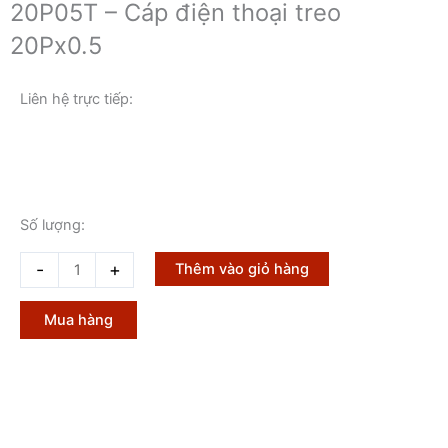
20P05T – Cáp điện thoại treo
20Px0.5
Liên hệ trực tiếp:
Số lượng:
20P05T
-
+
Thêm vào giỏ hàng
-
Cáp
Mua hàng
điện
thoại
treo
20Px0.5
số