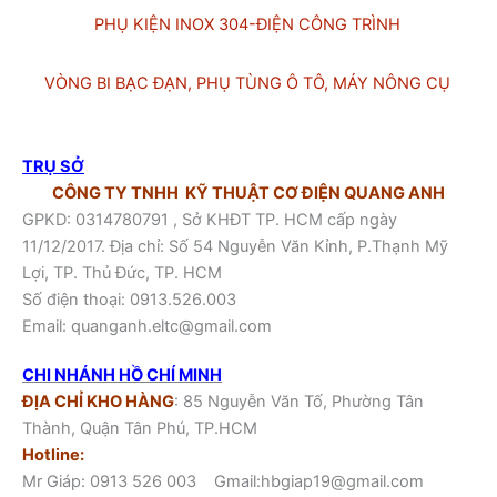
PHỤ KIỆN INOX 304-ĐIỆN CÔNG TRÌNH
VÒNG BI BẠC ĐẠN, PHỤ TÙNG Ô TÔ, MÁY NÔNG CỤ
TRỤ SỞ
CÔNG TY TNHH KỸ THUẬT CƠ ĐIỆN QUANG ANH
GPKD: 0314780791 , Sở KHĐT TP. HCM cấp ngày
11/12/2017. Địa chỉ: Số 54 Nguyễn Văn Kỉnh, P.Thạnh Mỹ
Lợi, TP. Thủ Đức, TP. HCM
Số điện thoại:
0913.526.003
Email:
quanganh.eltc@gmail.com
CHI NHÁNH HỒ CHÍ MINH
ĐỊA CHỈ KHO HÀNG
: 85 Nguyễn Văn Tố, Phường Tân
Thành, Quận Tân Phú, TP.HCM
Hotline:
Mr Giáp:
0913 526 003
Gmail:hbgiap19@gmail.com