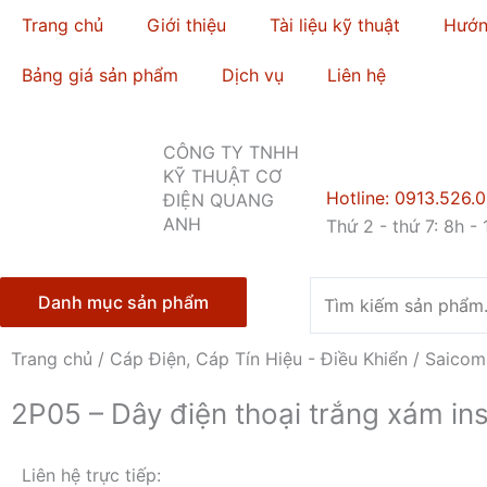
Nhảy
Trang chủ
Giới thiệu
Tài liệu kỹ thuật
Hướn
tới
nội
Bảng giá sản phẩm
Dịch vụ
Liên hệ
dung
CÔNG TY TNHH
KỸ THUẬT CƠ
Hotline: 0913.526.
ĐIỆN QUANG
ANH
Thứ 2 - thứ 7: 8h - 
Tìm
Danh mục sản phẩm
kiếm
Trang chủ
/
Cáp Điện, Cáp Tín Hiệu - Điều Khiển
/
Saicom
2P05 – Dây điện thoại trắng xám i
Liên hệ trực tiếp: