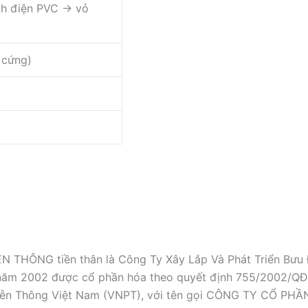
h điện PVC → vỏ
i cứng)
NG tiền thân là Công Ty Xây Lắp Và Phát Triển Bưu Đi
08 năm 2002 được cổ phần hóa theo quyết định 755/2002/
h Viễn Thông Việt Nam (VNPT), với tên gọi CÔNG TY CỔ 