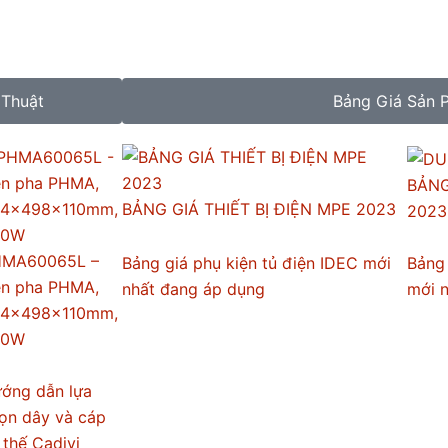
 Thuật
Bảng Giá Sản 
BẢNG
BẢNG GIÁ THIẾT BỊ ĐIỆN MPE 2023
2023
MA60065L –
Bảng giá phụ kiện tủ điện IDEC mới
Bảng 
n pha PHMA,
nhất đang áp dụng
mới 
4x498x110mm,
00W
ớng dẫn lựa
ọn dây và cáp
 thế Cadivi