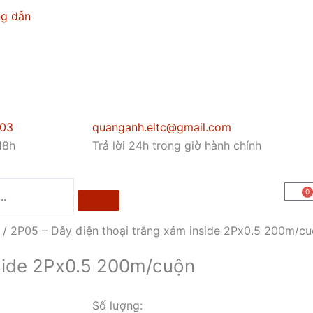
g dẫn
003
quanganh.eltc@gmail.com
18h
Trả lời 24h trong giờ hành chính
0
Ca
/
2P05 – Dây điện thoại trắng xám inside 2Px0.5 200m/c
nside 2Px0.5 200m/cuộn
Số lượng: