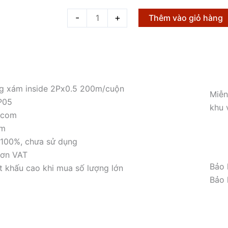
2P05
-
+
Thêm vào giỏ hàng
-
Dây
điện
thoại
trắng
ng xám inside 2Px0.5 200m/cuộn
xám
Miễn
P05
inside
khu 
icom
2Px0.5
am
200m/cuộn
 100%, chưa sử dụng
số
đơn VAT
lượng
Bảo 
 khấu cao khi mua số lượng lớn
Bảo 