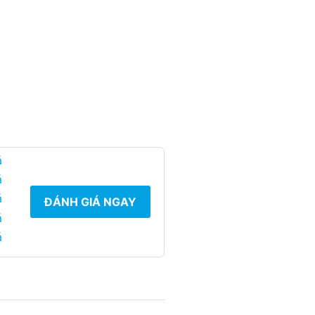
á
á
á
ĐÁNH GIÁ NGAY
á
á