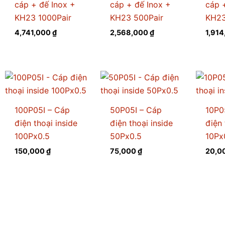
cáp + đế Inox +
cáp + đế Inox +
cáp 
KH23 1000Pair
KH23 500Pair
KH23
4,741,000
₫
2,568,000
₫
1,91
100P05I – Cáp
50P05I – Cáp
10P0
điện thoại inside
điện thoại inside
điện 
100Px0.5
50Px0.5
10Px
150,000
₫
75,000
₫
20,0