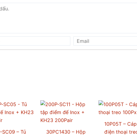
10P05T – Cáp
-SC09 – Tủ
30PC1430 – Hộp
điện thoại tre