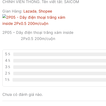
CHÍNH VIỄN THÔNG. Tên viết tắt: SAICOM
Gian Hàng:
Lazada
,
Shopee
2P05 – Dây điện thoại trắng xám inside
2Px0.5 200m/cuộn
5
4
3
2
1
Chưa có đánh giá nào.