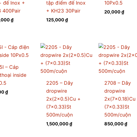
+ đế Inox +
tập điểm đế Inox
10Px0.5
 400Pair
+ KH23 30Pair
20,000
₫
4,000
₫
125,000
₫
5I – Cáp
thoại inside
0.5
2205 – Dây
2708 – Dây
dropwire
dropwire
00
₫
2x(2×0.5)Cu +
2x(7×0.18)Cu
(7×0.33)St
(7×0.33)St
500m/cuộn
500m/cuộn
1,500,000
₫
850,000
₫