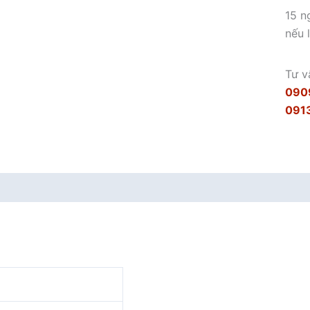
15 n
nếu 
Tư v
090
091