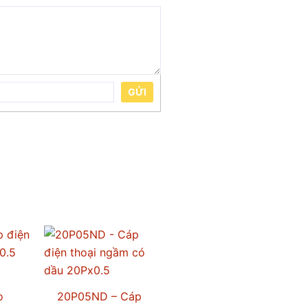
GỬI
o
20P05ND – Cáp