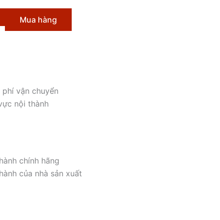
k
n
Mua hàng
 phí vận chuyển
vực nội thành
hành chính hãng
hành của nhà sản xuất