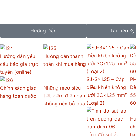
Hướng Dẫn
Tài Liệu Kỹ
Hướng dẫn yêu
Hướng dẫn thanh
cầu báo giá trực
toán khi mua hàng
tuyến (online)
SJ-3×1.25 – Cáp
PH
điều khiển không
Đè
Những mẹo siêu
Chính sách giao
lưới 3Cx1.25 mm²
55
tiết kiệm điện bạn
hàng toàn quốc
(Loại 2)
6
không nên bỏ qua
Hư
ch
Tính độ sụt áp
hạ