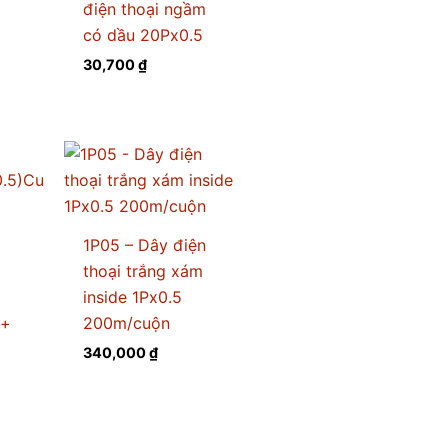
điện thoại ngầm
có dầu 20Px0.5
30,700
₫
1P05 – Dây điện
thoại trắng xám
inside 1Px0.5
 +
200m/cuộn
340,000
₫