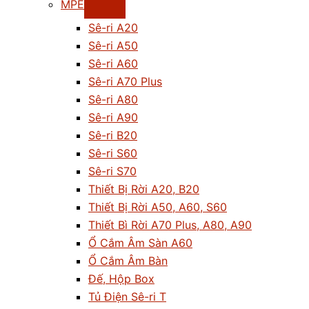
MPE
Sê-ri A20
Sê-ri A50
Sê-ri A60
Sê-ri A70 Plus
Sê-ri A80
Sê-ri A90
Sê-ri B20
Sê-ri S60
Sê-ri S70
Thiết Bị Rời A20, B20
Thiết Bị Rời A50, A60, S60
Thiết Bì Rời A70 Plus, A80, A90
Ổ Cắm Âm Sàn A60
Ổ Cắm Âm Bàn
Đế, Hộp Box
Tủ Điện Sê-ri T