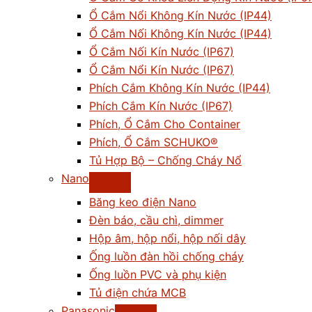
Ổ Cắm Nổi Không Kín Nước (IP44)
Ổ Cắm Nối Không Kín Nước (IP44)
Ổ Cắm Nối Kín Nước (IP67)
Ổ Cắm Nổi Kín Nước (IP67)
Phích Cắm Không Kín Nước (IP44)
Phích Cắm Kín Nước (IP67)
Phích, Ổ Cắm Cho Container
Phích, Ổ Cắm SCHUKO®
Tủ Hợp Bộ – Chống Cháy Nổ
Nano
Băng keo điện Nano
Đèn báo, cầu chì, dimmer
Hộp âm, hộp nổi, hộp nối dây
Ống luồn đàn hồi chống cháy
Ống luồn PVC và phụ kiện
Tủ điện chứa MCB
Panasonic