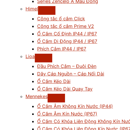
Series Zencelo A Màu Đồng
Himel
Công tắc ổ cắm Click
Công tắc ổ cắm Prime V2
Ổ Cắm Cố Định IP44 / IP67
Ổ Cắm Di Động IP44 / IP67
Phích Cắm IP44 / IP67
Lioa
Đầu Phích Cắm – Đuôi Đèn
Dây Cáp Nguồn – Cáp Nối Dài
Ổ Cắm Kéo Dài
Ổ Cắm Kéo Dài Quay Tay
Mennekes
Ổ Cắm Âm Không Kín Nước (IP44)
Ổ Cắm Âm Kín Nước (IP67)
Ổ Cắm Có Khóa Liên Động Không Kín Nướ
Ổ Cắm Có Khóa Liên Động Kín Nước (IP6