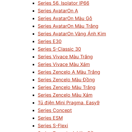
Series 56, Isolator IP66
Series AvatarOn A
Series AvatarOn Màu Gỗ
Series AvatarOn Màu Trắng
Series AvatarOn Vàng Ánh Kim
Series E30
Series S-Classic 30
Series Vivace Màu Trắng
Series Vivace Màu Xám
Series Zencelo A Màu Trắng
Series Zencelo Màu Đồng
Series Zencelo Màu Trắng
Series Zencelo Màu Xám
Tủ điện Mini Pragma, Easy9
Series Concept
Series ESM
Series S-Flexi