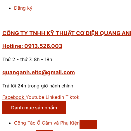
200V,
Đăng ký
điều
khiển
vector
dòng,
CÔNG TY TNHH KỸ THUẬT CƠ ĐIỆN QUANG AN
công
Hotline: 0913.526.003
suất
0.4KW-
Thứ 2 - thứ 7: 8h - 18h
1/2Hp
số
quanganh.eltc@gmail.com
lượng
Trả lời 24h trong giờ hành chính
Facebook
Youtube
Linkedin
Tiktok
Danh mục sản phẩm
Công Tắc Ổ Cắm và Phụ Kiện