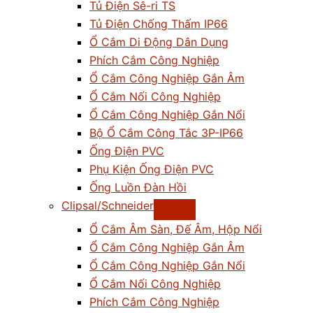
Tủ Điện Sê-ri TS
Tủ Điện Chống Thấm IP66
Ổ Cắm Di Động Dân Dụng
Phích Cắm Công Nghiệp
Ổ Cắm Công Nghiệp Gắn Âm
Ổ Cắm Nối Công Nghiệp
Ổ Cắm Công Nghiệp Gắn Nổi
Bộ Ổ Cắm Công Tắc 3P-IP66
Ống Điện PVC
Phụ Kiện Ống Điện PVC
Ống Luồn Đàn Hồi
Clipsal/Schneider
Ổ Cắm Âm Sàn, Đế Âm, Hộp Nổi
Ổ Cắm Công Nghiệp Gắn Âm
Ổ Cắm Công Nghiệp Gắn Nổi
Ổ Cắm Nối Công Nghiệp
Phích Cắm Công Nghiệp