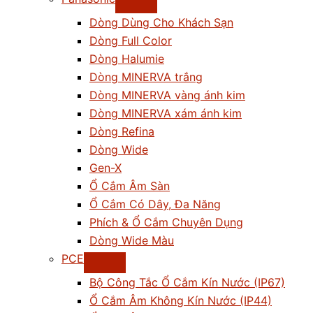
Dòng Dùng Cho Khách Sạn
Dòng Full Color
Dòng Halumie
Dòng MINERVA trắng
Dòng MINERVA vàng ánh kim
Dòng MINERVA xám ánh kim
Dòng Refina
Dòng Wide
Gen-X
Ổ Cắm Âm Sàn
Ổ Cắm Có Dây, Đa Năng
Phích & Ổ Cắm Chuyên Dụng
Dòng Wide Màu
PCE
Bộ Công Tắc Ổ Cắm Kín Nước (IP67)
Ổ Cắm Âm Không Kín Nước (IP44)