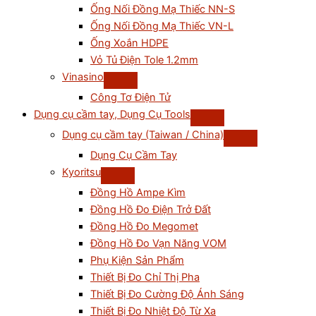
Ống Nối Đồng Mạ Thiếc NN-S
Ống Nối Đồng Mạ Thiếc VN-L
Ống Xoắn HDPE
Vỏ Tủ Điện Tole 1.2mm
Vinasino
Công Tơ Điện Tử
Dụng cụ cầm tay, Dụng Cụ Tools
Dụng cụ cầm tay (Taiwan / China)
Dụng Cụ Cầm Tay
Kyoritsu
Đồng Hồ Ampe Kìm
Đồng Hồ Đo Điện Trở Đất
Đồng Hồ Đo Megomet
Đồng Hồ Đo Vạn Năng VOM
Phụ Kiện Sản Phẩm
Thiết Bị Đo Chỉ Thị Pha
Thiết Bị Đo Cường Độ Ánh Sáng
Thiết Bị Đo Nhiệt Độ Từ Xa