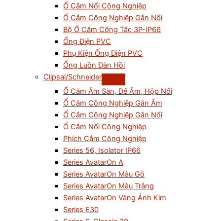
Ổ Cắm Nối Công Nghiệp
Ổ Cắm Công Nghiệp Gắn Nổi
Bộ Ổ Cắm Công Tắc 3P-IP66
Ống Điện PVC
Phụ Kiện Ống Điện PVC
Ống Luồn Đàn Hồi
Clipsal/Schneider
Ổ Cắm Âm Sàn, Đế Âm, Hộp Nổi
Ổ Cắm Công Nghiệp Gắn Âm
Ổ Cắm Công Nghiệp Gắn Nổi
Ổ Cắm Nối Công Nghiệp
Phích Cắm Công Nghiệp
Series 56, Isolator IP66
Series AvatarOn A
Series AvatarOn Màu Gỗ
Series AvatarOn Màu Trắng
Series AvatarOn Vàng Ánh Kim
Series E30