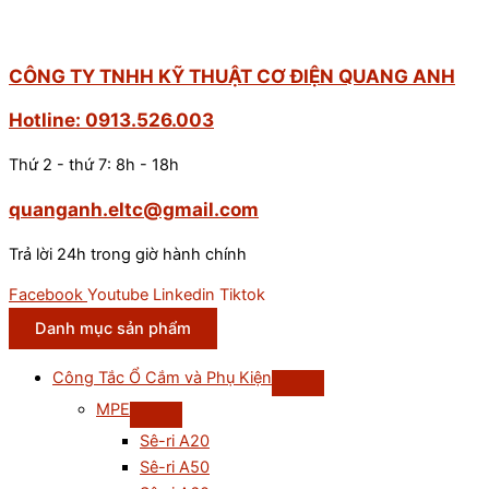
CÔNG TY TNHH KỸ THUẬT CƠ ĐIỆN QUANG ANH
Hotline: 0913.526.003
Thứ 2 - thứ 7: 8h - 18h
quanganh.eltc@gmail.com
Trả lời 24h trong giờ hành chính
Facebook
Youtube
Linkedin
Tiktok
Danh mục sản phẩm
Công Tắc Ổ Cắm và Phụ Kiện
MPE
Sê-ri A20
Sê-ri A50