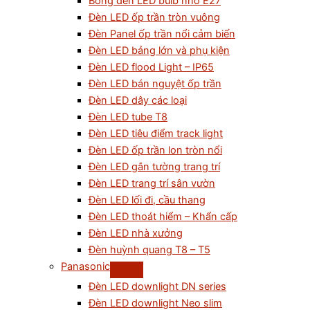
Bóng đèn LED bulb nhỏ E27
Đèn LED ốp trần tròn vuông
Đèn Panel ốp trần nổi cảm biến
Đèn LED bảng lớn và phụ kiện
Đèn LED flood Light – IP65
Đèn LED bán nguyệt ốp trần
Đèn LED dây các loại
Đèn LED tube T8
Đèn LED tiêu điểm track light
Đèn LED ốp trần lon tròn nổi
Đèn LED gắn tường trang trí
Đèn LED trang trí sân vườn
Đèn LED lối đi, cầu thang
Đèn LED thoát hiểm – Khẩn cấp
Đèn LED nhà xưởng
Đèn huỳnh quang T8 – T5
Panasonic
Đèn LED downlight DN series
Đèn LED downlight Neo slim