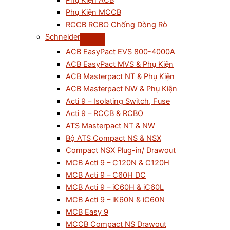
Phụ Kiện ACB
Phụ Kiện MCCB
RCCB RCBO Chống Dòng Rò
Schneider
ACB EasyPact EVS 800-4000A
ACB EasyPact MVS & Phụ Kiện
ACB Masterpact NT & Phụ Kiện
ACB Masterpact NW & Phụ Kiện
Acti 9 – Isolating Switch, Fuse
Acti 9 – RCCB & RCBO
ATS Masterpact NT & NW
Bộ ATS Compact NS & NSX
Compact NSX Plug-in/ Drawout
MCB Acti 9 – C120N & C120H
MCB Acti 9 – C60H DC
MCB Acti 9 – iC60H & iC60L
MCB Acti 9 – iK60N & iC60N
MCB Easy 9
MCCB Compact NS Drawout