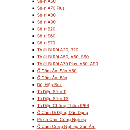
Sê-ri A60
Sê-ri A70 Plus
Sê-ri A80
Sê-ri A90
Sê-ri B20
Sê-ri S60
Sê-ri S70
Thiết Bị Rời A20, B20
Thiết Bị Rời A50, A60, S60
Thiết Bì Rời A70 Plus, A80, A90
Ổ Cắm Âm Sàn A60
Ổ Cắm Âm Bàn
Đế, Hộp Box
Tủ Điện Sê-ri T
Tủ Điện Sê-ri TS
Tủ Điện Chống Thấm IP66
Ổ Cắm Di Động Dân Dụng
Phích Cắm Công Nghiệp
Ổ Cắm Công Nghiệp Gắn Âm