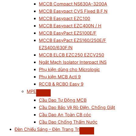
MCCB Compact NS630A-3200A
MCCB Easypact CVS Fixed B,F,N
MCCB Easypact EZC100
MCCB Easypact EZC400N / H
MCCB EasyPact EZS100E/F
MCCB EasyPact EZS160/250E/F
EZS400/630F/N
MCCB ELCB EZC250 EZCV250
Ngắt Mạch Isolator Interpact INS
Phụ kiện dùng cho Micrologic
Phụ kiện MCB Acti 9
RCCB & RCBO Easy 9
MPE
Cầu Dao Tự Động MCB
Cầu Dao Bảo Vệ Rò Điện, Chống Giật
Cầu Dao An Toàn CB cóc
Cầu Dao Chống Thấm Nước
Đèn Chiếu Sáng – Đèn Trang Trí