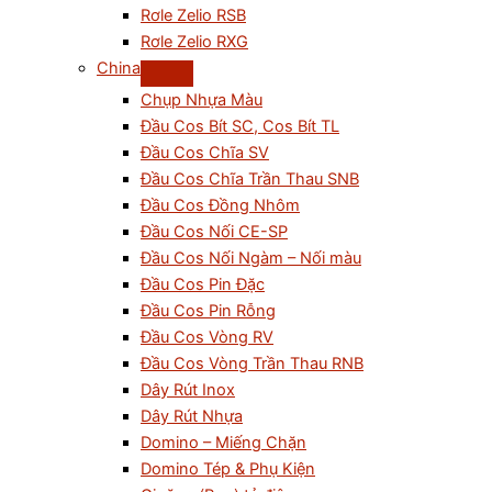
Rơle Zelio RSB
Rơle Zelio RXG
China
Chụp Nhựa Màu
Đầu Cos Bít SC, Cos Bít TL
Đầu Cos Chĩa SV
Đầu Cos Chĩa Trần Thau SNB
Đầu Cos Đồng Nhôm
Đầu Cos Nối CE-SP
Đầu Cos Nối Ngàm – Nối màu
Đầu Cos Pin Đặc
Đầu Cos Pin Rỗng
Đầu Cos Vòng RV
Đầu Cos Vòng Trần Thau RNB
Dây Rút Inox
Dây Rút Nhựa
Domino – Miếng Chặn
Domino Tép & Phụ Kiện