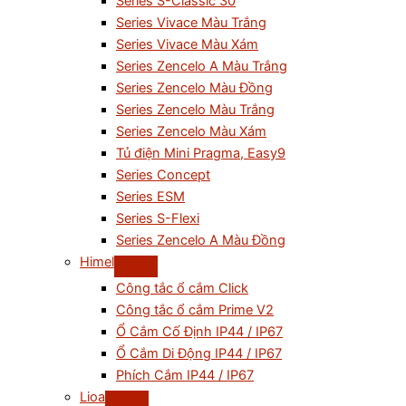
Series S-Classic 30
Series Vivace Màu Trắng
Series Vivace Màu Xám
Series Zencelo A Màu Trắng
Series Zencelo Màu Đồng
Series Zencelo Màu Trắng
Series Zencelo Màu Xám
Tủ điện Mini Pragma, Easy9
Series Concept
Series ESM
Series S-Flexi
Series Zencelo A Màu Đồng
Himel
Công tắc ổ cắm Click
Công tắc ổ cắm Prime V2
Ổ Cắm Cố Định IP44 / IP67
Ổ Cắm Di Động IP44 / IP67
Phích Cắm IP44 / IP67
Lioa