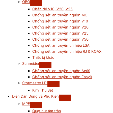
OBO
Chân đế V10, V20, V25
Chống sét lan truyền nguồn MC
Chống sét lan truyền nguồn V10
Chống sét lan truyền nguồn V20
Chống sét lan truyền nguồn V25
Chống sét lan truyền nguồn V50
Chống sét lan truyền tín hiệu LSA
Chống sét lan truyền tín hiệu RJ & KOAX
Thiết bị khác
Schneider
Chống sét lan truyền nguồn Acti9
Chống sét lan truyền nguồn Easy9
Stormaster LPI
Kim Thu Sét
Điện Dân Dụng và Phụ Kiện
MPE
Quạt hút âm trần