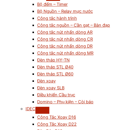
Bộ đếm – Timer
Bộ Nguồn – Relay mực nước
Công tắc hành trình
Công tắc nguồn – Cần gạt – Bàn đạp
Công tắc nút nhấn dòng AR
Công tắc nút nhấn dòng CR
Công tắc nút nhấn dòng DR
Công tắc nút nhấn dòng MR
Đèn tháp HY-TN
Đèn tháp STL Ø40
Đèn tháp STL Ø60
Đèn xoay
Đèn xoay SLB
Điều khiển Cầu trục
Domino – Phụ kiện – Còi báo
IDEC
Công Tắc Xoay D16
Công Tắc Xoay D22