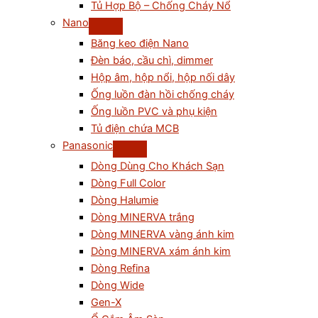
Tủ Hợp Bộ – Chống Cháy Nổ
Nano
Băng keo điện Nano
Đèn báo, cầu chì, dimmer
Hộp âm, hộp nổi, hộp nối dây
Ống luồn đàn hồi chống cháy
Ống luồn PVC và phụ kiện
Tủ điện chứa MCB
Panasonic
Dòng Dùng Cho Khách Sạn
Dòng Full Color
Dòng Halumie
Dòng MINERVA trắng
Dòng MINERVA vàng ánh kim
Dòng MINERVA xám ánh kim
Dòng Refina
Dòng Wide
Gen-X