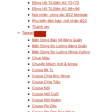
Đồng Hồ Tủ Điện AC 72×72
Đồng Hồ Tủ Điện AC 96×96
Nút nhấn, công tắc Ø22 Modular
Phụ kiện đèn báo, nút nhấn Ø22
Thanh ray
Taiwan
Biến Dòng Bảo Vệ Băng Quấn
Biến Dòng Đo Lường Băng Quấn
Biến Dòng Đo Lường Nhựa Vuông
Chụp Màu
Chuyển Mạch Volt & Ampe
Cosse Bít TL
Cosse Chĩa Bọc Nhựa
Cosse Chĩa Trần
Cosse Nối
Cosse Nối Cuối
Cosse Nối Ngàm
Cosse Pin Đặc