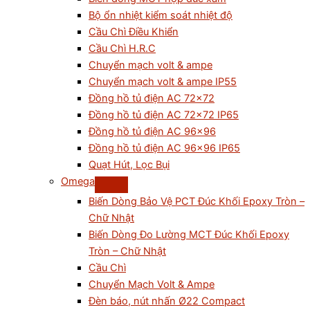
Bộ ổn nhiệt kiểm soát nhiệt độ
Cầu Chì Điều Khiển
Cầu Chì H.R.C
Chuyển mạch volt & ampe
Chuyển mạch volt & ampe IP55
Đồng hồ tủ điện AC 72×72
Đồng hồ tủ điện AC 72×72 IP65
Đồng hồ tủ điện AC 96×96
Đồng hồ tủ điện AC 96×96 IP65
Quạt Hút, Lọc Bụi
Omega
Biến Dòng Bảo Vệ PCT Đúc Khối Epoxy Tròn –
Chữ Nhật
Biến Dòng Đo Lường MCT Đúc Khối Epoxy
Tròn – Chữ Nhật
Cầu Chì
Chuyển Mạch Volt & Ampe
Đèn báo, nút nhấn Ø22 Compact