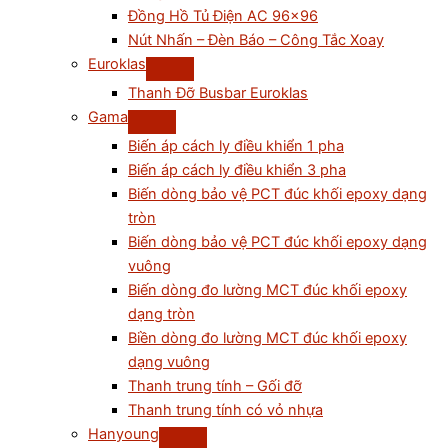
Đồng Hồ Tủ Điện AC 96×96
Nút Nhấn – Đèn Báo – Công Tắc Xoay
Euroklas
Thanh Đỡ Busbar Euroklas
Gama
Biến áp cách ly điều khiển 1 pha
Biến áp cách ly điều khiển 3 pha
Biến dòng bảo vệ PCT đúc khối epoxy dạng
tròn
Biến dòng bảo vệ PCT đúc khối epoxy dạng
vuông
Biến dòng đo lường MCT đúc khối epoxy
dạng tròn
Biền dòng đo lường MCT đúc khối epoxy
dạng vuông
Thanh trung tính – Gối đỡ
Thanh trung tính có vỏ nhựa
Hanyoung