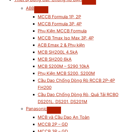
ABB
MCCB Formula 1P, 2P
MCCB Formula 3P, 4P
Phụ Kiện MCCB Formula
MCCB Tmax Iso Max 3P, 4P
ACB Emax 2 & Phụ kiện
MCB SH200L 4.5kA
MCB SH200 6kA
MCB S200M – S290 10kA
Phụ Kiện MCB S200, S200M
Cầu Dao Chống Dòng Rò RCCB 2P-4P
FH200
Cầu Dao Chống Dòng Rò, Quá Tải RCBO
DS201L, DS201, DS201M
Panasonic
MCB và Cầu Dao An Toàn
MCCB 2P – GD
MCCB 3P – GD