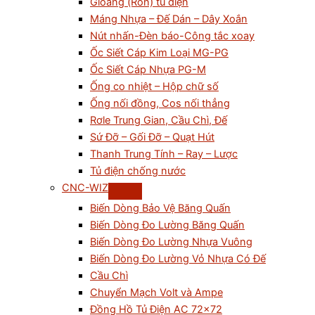
Gioăng (Ron) tủ điện
Máng Nhựa – Đế Dán – Dây Xoắn
Nút nhấn-Đèn báo-Công tắc xoay
Ốc Siết Cáp Kim Loại MG-PG
Ốc Siết Cáp Nhựa PG-M
Ống co nhiệt – Hộp chữ số
Ống nối đồng, Cos nối thẳng
Rơle Trung Gian, Cầu Chì, Đế
Sứ Đỡ – Gối Đỡ – Quạt Hút
Thanh Trung Tính – Ray – Lược
Tủ điện chống nước
CNC-WIZ
Biến Dòng Bảo Vệ Băng Quấn
Biến Dòng Đo Lường Băng Quấn
Biến Dòng Đo Lường Nhựa Vuông
Biến Dòng Đo Lường Vỏ Nhựa Có Đế
Cầu Chì
Chuyển Mạch Volt và Ampe
Đồng Hồ Tủ Điện AC 72×72