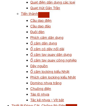
Quạt điện dân dụng các loại
Quạt Hút Gắn Trần
Tiến thành
Cầu dao điện
Cầu dao đảo
Đuôi đèn
Phích cắm dân dụng
Ổ cắm dân dụng
Ổ cắm có dây nối dài
Ổ cắm tay quay dân dụng
Ổ cắm tay quay công nghiệp
Dây nguồn
Ổ cắm locking kiểu Nhật
Phích cắm locking kiểu Nhật
Domino nhựa trắng
Chuông điện
Táp lô nhựa
Tắc kê nhựa – Vít bắt
Thiết Bị Đóng Cắt, Chống Rò Điện