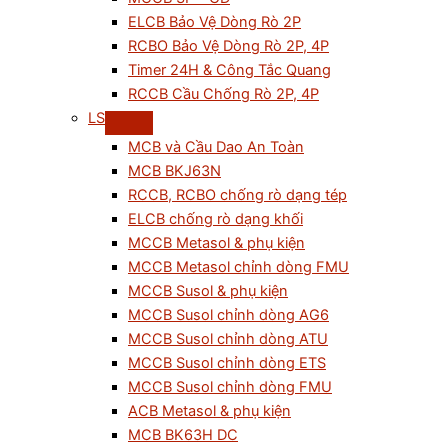
ELCB Bảo Vệ Dòng Rò 2P
RCBO Bảo Vệ Dòng Rò 2P, 4P
Timer 24H & Công Tắc Quang
RCCB Cầu Chống Rò 2P, 4P
LS
MCB và Cầu Dao An Toàn
MCB BKJ63N
RCCB, RCBO chống rò dạng tép
ELCB chống rò dạng khối
MCCB Metasol & phụ kiện
MCCB Metasol chỉnh dòng FMU
MCCB Susol & phụ kiện
MCCB Susol chỉnh dòng AG6
MCCB Susol chỉnh dòng ATU
MCCB Susol chỉnh dòng ETS
MCCB Susol chỉnh dòng FMU
ACB Metasol & phụ kiện
MCB BK63H DC