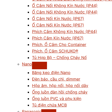
Ổ Cắm Nổi Không Kín Nước (IP44)
Ổ Cắm Nối Không Kín Nước (IP44)
Ổ Cắm Nối Kín Nước (IP67)
Ổ Cắm Nổi Kín Nước (IP67)
Phích Cắm Không Kín Nước (IP44)
Phích Cắm Kín Nước (IP67)
Phích, Ổ Cắm Cho Container
Phích, Ổ Cắm SCHUKO®
Tủ Hợp Bộ – Chống Cháy Nổ
Nano
Băng keo điện Nano
Đèn báo, cầu chì, dimmer
Hộp âm, hộp nổi, hộp nối dây
Ống luồn đàn hồi chống cháy
Ống luồn PVC và phụ kiện
Tủ điện chứa MCB
Panasonic