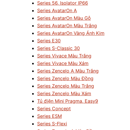
Series 56, Isolator IP66
Series AvatarOn A
Series AvatarOn Màu Gỗ
Series AvatarOn Màu Trắng
Series AvatarOn Vàng Ánh Kim
Series E30
Series S-Classic 30
Series Vivace Màu Trắng
Series Vivace Màu Xám
Series Zencelo A Màu Trắng
Series Zencelo Màu Đồng
Series Zencelo Màu Trắng
Series Zencelo Màu Xám
Tủ điện Mini Pragma, Easy9
Series Concept
Series ESM
Series S-Flexi