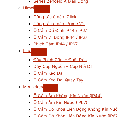
Series Zencelo A Màu Đồng
Himel
Công tắc ổ cắm Click
Công tắc ổ cắm Prime V2
Ổ Cắm Cố Định IP44 / IP67
Ổ Cắm Di Động IP44 / IP67
Phích Cắm IP44 / IP67
Lioa
Đầu Phích Cắm – Đuôi Đèn
Dây Cáp Nguồn – Cáp Nối Dài
Ổ Cắm Kéo Dài
Ổ Cắm Kéo Dài Quay Tay
Mennekes
Ổ Cắm Âm Không Kín Nước (IP44)
Ổ Cắm Âm Kín Nước (IP67)
Ổ Cắm Có Khóa Liên Động Không Kín Nướ
Ổ Cắm Có Khóa Liên Động Kín Nước (IP6