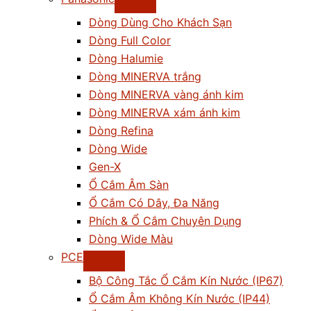
Dòng Dùng Cho Khách Sạn
Dòng Full Color
Dòng Halumie
Dòng MINERVA trắng
Dòng MINERVA vàng ánh kim
Dòng MINERVA xám ánh kim
Dòng Refina
Dòng Wide
Gen-X
Ổ Cắm Âm Sàn
Ổ Cắm Có Dây, Đa Năng
Phích & Ổ Cắm Chuyên Dụng
Dòng Wide Màu
PCE
Bộ Công Tắc Ổ Cắm Kín Nước (IP67)
Ổ Cắm Âm Không Kín Nước (IP44)