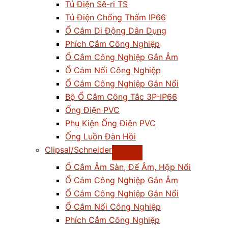
Tủ Điện Sê-ri TS
Tủ Điện Chống Thấm IP66
Ổ Cắm Di Động Dân Dụng
Phích Cắm Công Nghiệp
Ổ Cắm Công Nghiệp Gắn Âm
Ổ Cắm Nối Công Nghiệp
Ổ Cắm Công Nghiệp Gắn Nổi
Bộ Ổ Cắm Công Tắc 3P-IP66
Ống Điện PVC
Phụ Kiện Ống Điện PVC
Ống Luồn Đàn Hồi
Clipsal/Schneider
Ổ Cắm Âm Sàn, Đế Âm, Hộp Nổi
Ổ Cắm Công Nghiệp Gắn Âm
Ổ Cắm Công Nghiệp Gắn Nổi
Ổ Cắm Nối Công Nghiệp
Phích Cắm Công Nghiệp