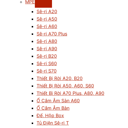
MPE
Sê-ri A20
Sê-ri A50
Sê-ri A60
Sê-ri A70 Plus
Sê-ri A80
Sê-ri A90
Sê-ri B20
Sê-ri S60
Sê-ri S70
Thiết Bị Rời A20, B20
Thiết Bị Rời A50, A60, S60
Thiết Bì Rời A70 Plus, A80, A90
Ổ Cắm Âm Sàn A60
Ổ Cắm Âm Bàn
Đế, Hộp Box
Tủ Điện Sê-ri T