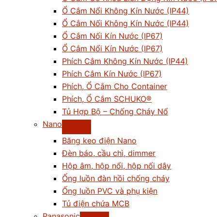
Ổ Cắm Nổi Không Kín Nước (IP44)
Ổ Cắm Nối Không Kín Nước (IP44)
Ổ Cắm Nối Kín Nước (IP67)
Ổ Cắm Nổi Kín Nước (IP67)
Phích Cắm Không Kín Nước (IP44)
Phích Cắm Kín Nước (IP67)
Phích, Ổ Cắm Cho Container
Phích, Ổ Cắm SCHUKO®
Tủ Hợp Bộ – Chống Cháy Nổ
Nano
Băng keo điện Nano
Đèn báo, cầu chì, dimmer
Hộp âm, hộp nổi, hộp nối dây
Ống luồn đàn hồi chống cháy
Ống luồn PVC và phụ kiện
Tủ điện chứa MCB
Panasonic