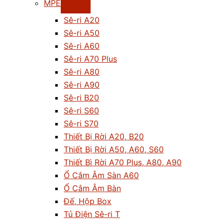
MPE
Sê-ri A20
Sê-ri A50
Sê-ri A60
Sê-ri A70 Plus
Sê-ri A80
Sê-ri A90
Sê-ri B20
Sê-ri S60
Sê-ri S70
Thiết Bị Rời A20, B20
Thiết Bị Rời A50, A60, S60
Thiết Bì Rời A70 Plus, A80, A90
Ổ Cắm Âm Sàn A60
Ổ Cắm Âm Bàn
Đế, Hộp Box
Tủ Điện Sê-ri T