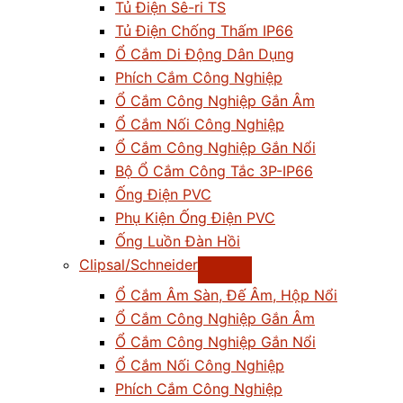
Tủ Điện Sê-ri TS
Tủ Điện Chống Thấm IP66
Ổ Cắm Di Động Dân Dụng
Phích Cắm Công Nghiệp
Ổ Cắm Công Nghiệp Gắn Âm
Ổ Cắm Nối Công Nghiệp
Ổ Cắm Công Nghiệp Gắn Nổi
Bộ Ổ Cắm Công Tắc 3P-IP66
Ống Điện PVC
Phụ Kiện Ống Điện PVC
Ống Luồn Đàn Hồi
Clipsal/Schneider
Ổ Cắm Âm Sàn, Đế Âm, Hộp Nổi
Ổ Cắm Công Nghiệp Gắn Âm
Ổ Cắm Công Nghiệp Gắn Nổi
Ổ Cắm Nối Công Nghiệp
Phích Cắm Công Nghiệp