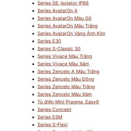
Series 56, Isolator IP66
Series AvatarOn A
Series AvatarOn Màu Gỗ
Series AvatarOn Màu Trắng
Series AvatarOn Vàng Ánh Kim
Series E30
Series S-Classic 30
Series Vivace Màu Trắng
Series Vivace Màu Xám
Series Zencelo A Màu Trắng
Series Zencelo Màu Đồng
Series Zencelo Màu Trắng
Series Zencelo Màu Xám
Tủ điện Mini Pragma, Easy9
Series Concept
Series ESM
Series S-Flexi