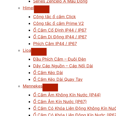
Series Zencelo A Màu Đồng
Himel
Công tắc ổ cắm Click
Công tắc ổ cắm Prime V2
Ổ Cắm Cố Định IP44 / IP67
Ổ Cắm Di Động IP44 / IP67
Phích Cắm IP44 / IP67
Lioa
Đầu Phích Cắm – Đuôi Đèn
Dây Cáp Nguồn – Cáp Nối Dài
Ổ Cắm Kéo Dài
Ổ Cắm Kéo Dài Quay Tay
Mennekes
Ổ Cắm Âm Không Kín Nước (IP44)
Ổ Cắm Âm Kín Nước (IP67)
Ổ Cắm Có Khóa Liên Động Không Kín Nướ
Ổ Cắm Có Khóa Liên Động Kín Nước (IP6