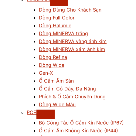
Dòng Dùng Cho Khách Sạn
Dòng Full Color
Dòng Halumie
Dòng MINERVA trắng
Dòng MINERVA vàng ánh kim
Dòng MINERVA xám ánh kim
Dòng Refina
Dòng Wide
Gen-X
Ổ Cắm Âm Sàn
Ổ Cắm Có Dây, Đa Năng
Phích & Ổ Cắm Chuyên Dụng
Dòng Wide Màu
PCE
Bộ Công Tắc Ổ Cắm Kín Nước (IP67)
Ổ Cắm Âm Không Kín Nước (IP44)