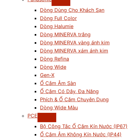
Dòng Dùng Cho Khách Sạn
Dòng Full Color
Dòng Halumie
Dòng MINERVA trắng
Dòng MINERVA vàng ánh kim
Dòng MINERVA xám ánh kim
Dòng Refina
Dòng Wide
Gen-X
Ổ Cắm Âm Sàn
Ổ Cắm Có Dây, Đa Năng
Phích & Ổ Cắm Chuyên Dụng
Dòng Wide Màu
PCE
Bộ Công Tắc Ổ Cắm Kín Nước (IP67)
Ổ Cắm Âm Không Kín Nước (IP44)