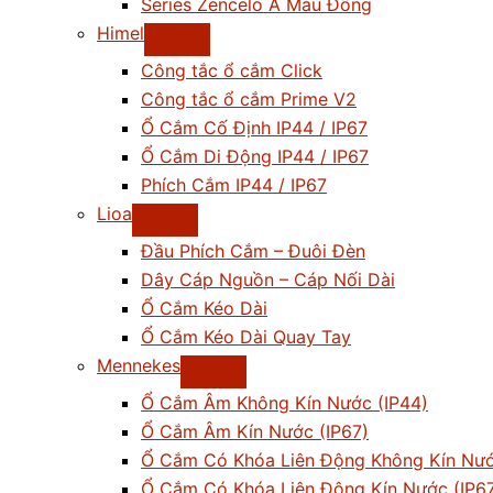
Series Zencelo A Màu Đồng
Himel
Công tắc ổ cắm Click
Công tắc ổ cắm Prime V2
Ổ Cắm Cố Định IP44 / IP67
Ổ Cắm Di Động IP44 / IP67
Phích Cắm IP44 / IP67
Lioa
Đầu Phích Cắm – Đuôi Đèn
Dây Cáp Nguồn – Cáp Nối Dài
Ổ Cắm Kéo Dài
Ổ Cắm Kéo Dài Quay Tay
Mennekes
Ổ Cắm Âm Không Kín Nước (IP44)
Ổ Cắm Âm Kín Nước (IP67)
Ổ Cắm Có Khóa Liên Động Không Kín Nướ
Ổ Cắm Có Khóa Liên Động Kín Nước (IP6