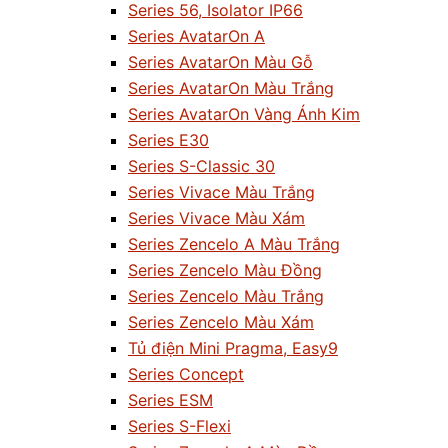
Series 56, Isolator IP66
Series AvatarOn A
Series AvatarOn Màu Gỗ
Series AvatarOn Màu Trắng
Series AvatarOn Vàng Ánh Kim
Series E30
Series S-Classic 30
Series Vivace Màu Trắng
Series Vivace Màu Xám
Series Zencelo A Màu Trắng
Series Zencelo Màu Đồng
Series Zencelo Màu Trắng
Series Zencelo Màu Xám
Tủ điện Mini Pragma, Easy9
Series Concept
Series ESM
Series S-Flexi