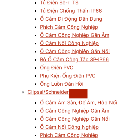
Tủ Điện Sê-ri TS
Tủ Điện Chống Thấm IP66
Ổ Cắm Di Động Dân Dụng
Phích Cắm Công Nghiệp
Ổ Cắm Công Nghiệp Gắn Âm
Ổ Cắm Nối Công Nghiệp
Ổ Cắm Công Nghiệp Gắn Nổi
Bộ Ổ Cắm Công Tắc 3P-IP66
Ống Điện PVC
Phụ Kiện Ống Điện PVC
Ống Luồn Đàn Hồi
Clipsal/Schneider
Ổ Cắm Âm Sàn, Đế Âm, Hộp Nổi
Ổ Cắm Công Nghiệp Gắn Âm
Ổ Cắm Công Nghiệp Gắn Nổi
Ổ Cắm Nối Công Nghiệp
Phích Cắm Công Nghiệp