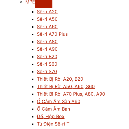
MPE
Sê-ri A20
Sê-ri A50
Sê-ri A60
Sê-ri A70 Plus
Sê-ri A80
Sê-ri A90
Sê-ri B20
Sê-ri S60
Sê-ri S70
Thiết Bị Rời A20, B20
Thiết Bị Rời A50, A60, S60
Thiết Bì Rời A70 Plus, A80, A90
Ổ Cắm Âm Sàn A60
Ổ Cắm Âm Bàn
Đế, Hộp Box
Tủ Điện Sê-ri T