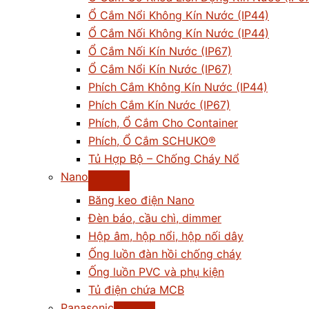
Ổ Cắm Nổi Không Kín Nước (IP44)
Ổ Cắm Nối Không Kín Nước (IP44)
Ổ Cắm Nối Kín Nước (IP67)
Ổ Cắm Nổi Kín Nước (IP67)
Phích Cắm Không Kín Nước (IP44)
Phích Cắm Kín Nước (IP67)
Phích, Ổ Cắm Cho Container
Phích, Ổ Cắm SCHUKO®
Tủ Hợp Bộ – Chống Cháy Nổ
Nano
Băng keo điện Nano
Đèn báo, cầu chì, dimmer
Hộp âm, hộp nổi, hộp nối dây
Ống luồn đàn hồi chống cháy
Ống luồn PVC và phụ kiện
Tủ điện chứa MCB
Panasonic