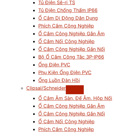
Tủ Điện Sê-ri TS
Tủ Điện Chống Thấm IP66
Ổ Cắm Di Động Dân Dụng
Phích Cắm Công Nghiệp
Ổ Cắm Công Nghiệp Gắn Âm
Ổ Cắm Nối Công Nghiệp
Ổ Cắm Công Nghiệp Gắn Nổi
Bộ Ổ Cắm Công Tắc 3P-IP66
Ống Điện PVC
Phụ Kiện Ống Điện PVC
Ống Luồn Đàn Hồi
Clipsal/Schneider
Ổ Cắm Âm Sàn, Đế Âm, Hộp Nổi
Ổ Cắm Công Nghiệp Gắn Âm
Ổ Cắm Công Nghiệp Gắn Nổi
Ổ Cắm Nối Công Nghiệp
Phích Cắm Công Nghiệp