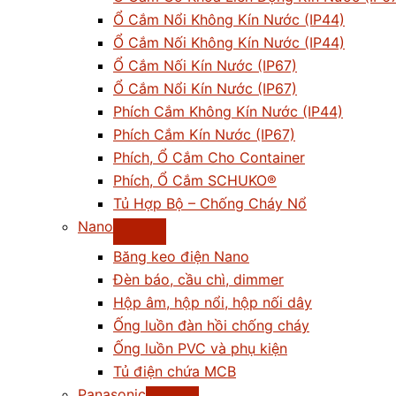
Ổ Cắm Nổi Không Kín Nước (IP44)
Ổ Cắm Nối Không Kín Nước (IP44)
Ổ Cắm Nối Kín Nước (IP67)
Ổ Cắm Nổi Kín Nước (IP67)
Phích Cắm Không Kín Nước (IP44)
Phích Cắm Kín Nước (IP67)
Phích, Ổ Cắm Cho Container
Phích, Ổ Cắm SCHUKO®
Tủ Hợp Bộ – Chống Cháy Nổ
Nano
Băng keo điện Nano
Đèn báo, cầu chì, dimmer
Hộp âm, hộp nổi, hộp nối dây
Ống luồn đàn hồi chống cháy
Ống luồn PVC và phụ kiện
Tủ điện chứa MCB
Panasonic