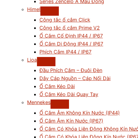
Series Zencelo A Màu Đồng
Himel
Công tắc ổ cắm Click
Công tắc ổ cắm Prime V2
Ổ Cắm Cố Định IP44 / IP67
Ổ Cắm Di Động IP44 / IP67
Phích Cắm IP44 / IP67
Lioa
Đầu Phích Cắm – Đuôi Đèn
Dây Cáp Nguồn – Cáp Nối Dài
Ổ Cắm Kéo Dài
Ổ Cắm Kéo Dài Quay Tay
Mennekes
Ổ Cắm Âm Không Kín Nước (IP44)
Ổ Cắm Âm Kín Nước (IP67)
Ổ Cắm Có Khóa Liên Động Không Kín Nướ
Ổ Cắm Có Khóa Liên Động Kín Nước (IP6