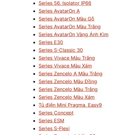
Series 56, Isolator IP66
Series AvatarOn A
Series AvatarOn Màu Gỗ
Series AvatarOn Màu Trắng
Series AvatarOn Vàng Ánh Kim
Series E30
Series S-Classic 30
Series Vivace Màu Trắng
Series Vivace Màu Xám
Series Zencelo A Màu Trắng
Series Zencelo Màu Đồng
Series Zencelo Màu Trắng
Series Zencelo Màu Xám
Tủ điện Mini Pragma, Easy9
Series Concept
Series ESM
Series S-Flexi