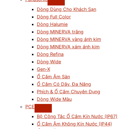
Dòng Dùng Cho Khách Sạn
Dòng Full Color
Dòng Halumie
Dòng MINERVA trắng
Dòng MINERVA vàng ánh kim
Dòng MINERVA xám ánh kim
Dòng Refina
Dòng Wide
Gen-X
Ổ Cắm Âm Sàn
Ổ Cắm Có Dây, Đa Năng
Phích & Ổ Cắm Chuyên Dụng
Dòng Wide Màu
PCE
Bộ Công Tắc Ổ Cắm Kín Nước (IP67)
Ổ Cắm Âm Không Kín Nước (IP44)