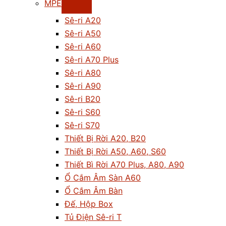
MPE
Sê-ri A20
Sê-ri A50
Sê-ri A60
Sê-ri A70 Plus
Sê-ri A80
Sê-ri A90
Sê-ri B20
Sê-ri S60
Sê-ri S70
Thiết Bị Rời A20, B20
Thiết Bị Rời A50, A60, S60
Thiết Bì Rời A70 Plus, A80, A90
Ổ Cắm Âm Sàn A60
Ổ Cắm Âm Bàn
Đế, Hộp Box
Tủ Điện Sê-ri T