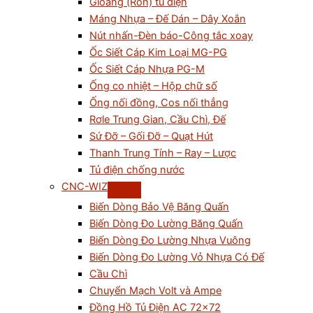
Gioăng (Ron) tủ điện
Máng Nhựa – Đế Dán – Dây Xoắn
Nút nhấn-Đèn báo-Công tắc xoay
Ốc Siết Cáp Kim Loại MG-PG
Ốc Siết Cáp Nhựa PG-M
Ống co nhiệt – Hộp chữ số
Ống nối đồng, Cos nối thẳng
Rơle Trung Gian, Cầu Chì, Đế
Sứ Đỡ – Gối Đỡ – Quạt Hút
Thanh Trung Tính – Ray – Lược
Tủ điện chống nước
CNC-WIZ
Biến Dòng Bảo Vệ Băng Quấn
Biến Dòng Đo Lường Băng Quấn
Biến Dòng Đo Lường Nhựa Vuông
Biến Dòng Đo Lường Vỏ Nhựa Có Đế
Cầu Chì
Chuyển Mạch Volt và Ampe
Đồng Hồ Tủ Điện AC 72×72