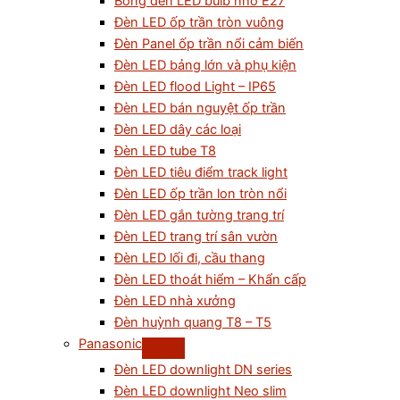
Bóng đèn LED bulb nhỏ E27
Đèn LED ốp trần tròn vuông
Đèn Panel ốp trần nổi cảm biến
Đèn LED bảng lớn và phụ kiện
Đèn LED flood Light – IP65
Đèn LED bán nguyệt ốp trần
Đèn LED dây các loại
Đèn LED tube T8
Đèn LED tiêu điểm track light
Đèn LED ốp trần lon tròn nổi
Đèn LED gắn tường trang trí
Đèn LED trang trí sân vườn
Đèn LED lối đi, cầu thang
Đèn LED thoát hiểm – Khẩn cấp
Đèn LED nhà xưởng
Đèn huỳnh quang T8 – T5
Panasonic
Đèn LED downlight DN series
Đèn LED downlight Neo slim