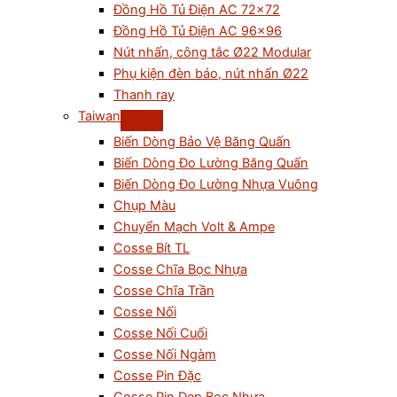
Đồng Hồ Tủ Điện AC 72×72
Đồng Hồ Tủ Điện AC 96×96
Nút nhấn, công tắc Ø22 Modular
Phụ kiện đèn báo, nút nhấn Ø22
Thanh ray
Taiwan
Biến Dòng Bảo Vệ Băng Quấn
Biến Dòng Đo Lường Băng Quấn
Biến Dòng Đo Lường Nhựa Vuông
Chụp Màu
Chuyển Mạch Volt & Ampe
Cosse Bít TL
Cosse Chĩa Bọc Nhựa
Cosse Chĩa Trần
Cosse Nối
Cosse Nối Cuối
Cosse Nối Ngàm
Cosse Pin Đặc