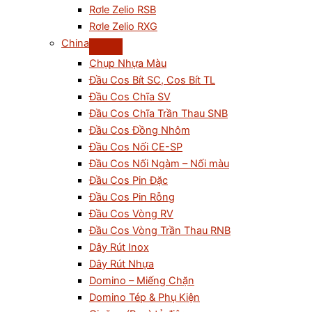
Rơle Zelio RSB
Rơle Zelio RXG
China
Chụp Nhựa Màu
Đầu Cos Bít SC, Cos Bít TL
Đầu Cos Chĩa SV
Đầu Cos Chĩa Trần Thau SNB
Đầu Cos Đồng Nhôm
Đầu Cos Nối CE-SP
Đầu Cos Nối Ngàm – Nối màu
Đầu Cos Pin Đặc
Đầu Cos Pin Rỗng
Đầu Cos Vòng RV
Đầu Cos Vòng Trần Thau RNB
Dây Rút Inox
Dây Rút Nhựa
Domino – Miếng Chặn
Domino Tép & Phụ Kiện