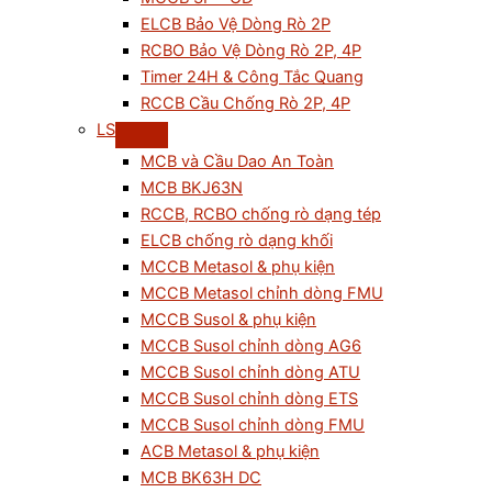
ELCB Bảo Vệ Dòng Rò 2P
RCBO Bảo Vệ Dòng Rò 2P, 4P
Timer 24H & Công Tắc Quang
RCCB Cầu Chống Rò 2P, 4P
LS
MCB và Cầu Dao An Toàn
MCB BKJ63N
RCCB, RCBO chống rò dạng tép
ELCB chống rò dạng khối
MCCB Metasol & phụ kiện
MCCB Metasol chỉnh dòng FMU
MCCB Susol & phụ kiện
MCCB Susol chỉnh dòng AG6
MCCB Susol chỉnh dòng ATU
MCCB Susol chỉnh dòng ETS
MCCB Susol chỉnh dòng FMU
ACB Metasol & phụ kiện
MCB BK63H DC