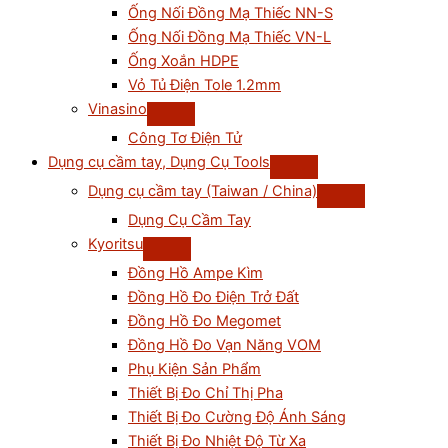
Ống Nối Đồng Mạ Thiếc NN-S
Ống Nối Đồng Mạ Thiếc VN-L
Ống Xoắn HDPE
Vỏ Tủ Điện Tole 1.2mm
Vinasino
Công Tơ Điện Tử
Dụng cụ cầm tay, Dụng Cụ Tools
Dụng cụ cầm tay (Taiwan / China)
Dụng Cụ Cầm Tay
Kyoritsu
Đồng Hồ Ampe Kìm
Đồng Hồ Đo Điện Trở Đất
Đồng Hồ Đo Megomet
Đồng Hồ Đo Vạn Năng VOM
Phụ Kiện Sản Phẩm
Thiết Bị Đo Chỉ Thị Pha
Thiết Bị Đo Cường Độ Ánh Sáng
Thiết Bị Đo Nhiệt Độ Từ Xa