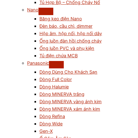
Tủ Hợp Bộ – Chống Cháy Nổ
Nano
Băng keo điện Nano
Đèn báo, cầu chì, dimmer
Hộp âm, hộp nổi, hộp nối dây
Ống luồn đàn hồi chống cháy
Ống luồn PVC và phụ kiện
Tủ điện chứa MCB
Panasonic
Dòng Dùng Cho Khách Sạn
Dòng Full Color
Dòng Halumie
Dòng MINERVA trắng
Dòng MINERVA vàng ánh kim
Dòng MINERVA xám ánh kim
Dòng Refina
Dòng Wide
Gen-X