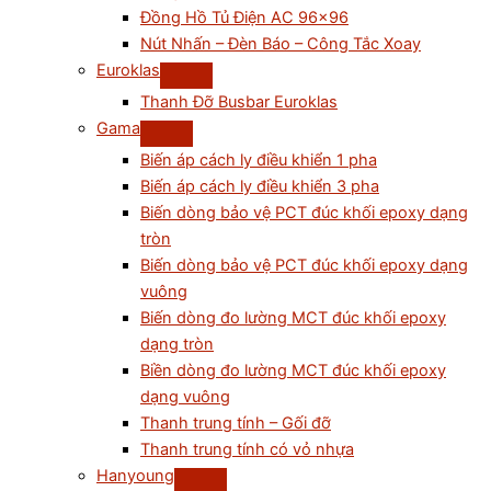
Đồng Hồ Tủ Điện AC 96×96
Nút Nhấn – Đèn Báo – Công Tắc Xoay
Euroklas
Thanh Đỡ Busbar Euroklas
Gama
Biến áp cách ly điều khiển 1 pha
Biến áp cách ly điều khiển 3 pha
Biến dòng bảo vệ PCT đúc khối epoxy dạng
tròn
Biến dòng bảo vệ PCT đúc khối epoxy dạng
vuông
Biến dòng đo lường MCT đúc khối epoxy
dạng tròn
Biền dòng đo lường MCT đúc khối epoxy
dạng vuông
Thanh trung tính – Gối đỡ
Thanh trung tính có vỏ nhựa
Hanyoung