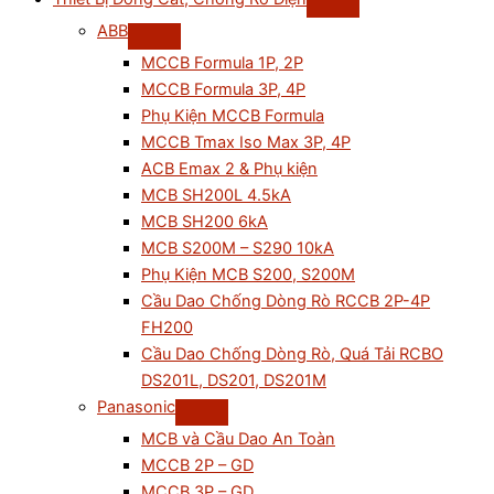
ABB
MCCB Formula 1P, 2P
MCCB Formula 3P, 4P
Phụ Kiện MCCB Formula
MCCB Tmax Iso Max 3P, 4P
ACB Emax 2 & Phụ kiện
MCB SH200L 4.5kA
MCB SH200 6kA
MCB S200M – S290 10kA
Phụ Kiện MCB S200, S200M
Cầu Dao Chống Dòng Rò RCCB 2P-4P
FH200
Cầu Dao Chống Dòng Rò, Quá Tải RCBO
DS201L, DS201, DS201M
Panasonic
MCB và Cầu Dao An Toàn
MCCB 2P – GD
MCCB 3P – GD