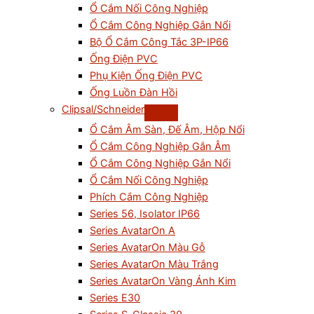
Ổ Cắm Nối Công Nghiệp
Ổ Cắm Công Nghiệp Gắn Nổi
Bộ Ổ Cắm Công Tắc 3P-IP66
Ống Điện PVC
Phụ Kiện Ống Điện PVC
Ống Luồn Đàn Hồi
Clipsal/Schneider
Ổ Cắm Âm Sàn, Đế Âm, Hộp Nổi
Ổ Cắm Công Nghiệp Gắn Âm
Ổ Cắm Công Nghiệp Gắn Nổi
Ổ Cắm Nối Công Nghiệp
Phích Cắm Công Nghiệp
Series 56, Isolator IP66
Series AvatarOn A
Series AvatarOn Màu Gỗ
Series AvatarOn Màu Trắng
Series AvatarOn Vàng Ánh Kim
Series E30