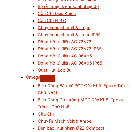
Bộ ổn nhiệt kiểm soát nhiệt độ
Cầu Chì Điều Khiển
Cầu Chì H.R.C
Chuyển mạch volt & ampe
Chuyển mạch volt & ampe IP55
Đồng hồ tủ điện AC 72×72
Đồng hồ tủ điện AC 72×72 IP65
Đồng hồ tủ điện AC 96×96
Đồng hồ tủ điện AC 96×96 IP65
Quạt Hút, Lọc Bụi
Omega
Biến Dòng Bảo Vệ PCT Đúc Khối Epoxy Tròn –
Chữ Nhật
Biến Dòng Đo Lường MCT Đúc Khối Epoxy
Tròn – Chữ Nhật
Cầu Chì
Chuyển Mạch Volt & Ampe
Đèn báo, nút nhấn Ø22 Compact