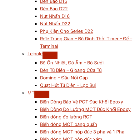
Đèn Báo D16
Đèn Báo D22
Nút Nhấn D16
Nút Nhấn D22
Phụ Kiện Cho Series D22
Rơle Trung Gian – Bộ Định Thời Timer – Đế –
Terminal
Leipole
Bộ Ổn Nhiệt, Độ Ẩm – Bộ Sưởi
Đèn Tủ Điện – Gioang Cửa Tủ
Domino – Đầu Nối Cáp
Quạt Hút Tủ Điện – Lọc Bụi
MT
Biến Dòng Bảo Vệ PCT Đúc Khối Epoxy
Biến Dòng Đo Lường MCT Đúc Khối Epoxy
Biến dòng đo lường RCT
Biến dòng MCT băng quấn
Biến dòng MCT hộp đúc 3 pha và 1 Pha
Biến dòng MCT hộp đúc xám