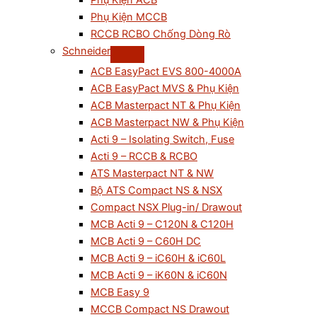
Phụ Kiện ACB
Phụ Kiện MCCB
RCCB RCBO Chống Dòng Rò
Schneider
ACB EasyPact EVS 800-4000A
ACB EasyPact MVS & Phụ Kiện
ACB Masterpact NT & Phụ Kiện
ACB Masterpact NW & Phụ Kiện
Acti 9 – Isolating Switch, Fuse
Acti 9 – RCCB & RCBO
ATS Masterpact NT & NW
Bộ ATS Compact NS & NSX
Compact NSX Plug-in/ Drawout
MCB Acti 9 – C120N & C120H
MCB Acti 9 – C60H DC
MCB Acti 9 – iC60H & iC60L
MCB Acti 9 – iK60N & iC60N
MCB Easy 9
MCCB Compact NS Drawout