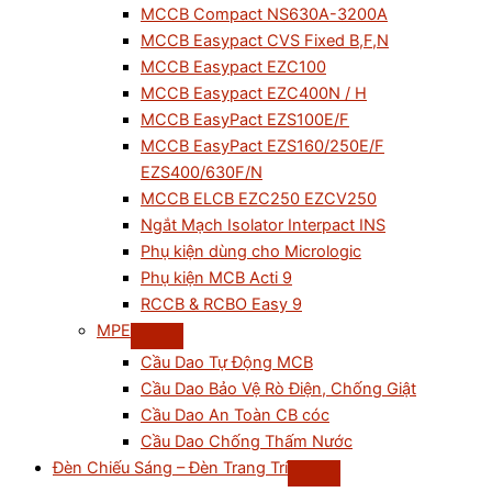
MCCB Compact NS630A-3200A
MCCB Easypact CVS Fixed B,F,N
MCCB Easypact EZC100
MCCB Easypact EZC400N / H
MCCB EasyPact EZS100E/F
MCCB EasyPact EZS160/250E/F
EZS400/630F/N
MCCB ELCB EZC250 EZCV250
Ngắt Mạch Isolator Interpact INS
Phụ kiện dùng cho Micrologic
Phụ kiện MCB Acti 9
RCCB & RCBO Easy 9
MPE
Cầu Dao Tự Động MCB
Cầu Dao Bảo Vệ Rò Điện, Chống Giật
Cầu Dao An Toàn CB cóc
Cầu Dao Chống Thấm Nước
Đèn Chiếu Sáng – Đèn Trang Trí