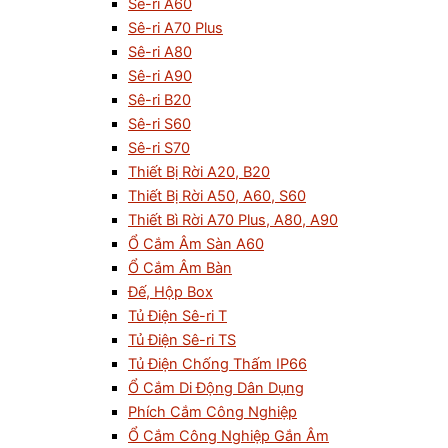
Sê-ri A60
Sê-ri A70 Plus
Sê-ri A80
Sê-ri A90
Sê-ri B20
Sê-ri S60
Sê-ri S70
Thiết Bị Rời A20, B20
Thiết Bị Rời A50, A60, S60
Thiết Bì Rời A70 Plus, A80, A90
Ổ Cắm Âm Sàn A60
Ổ Cắm Âm Bàn
Đế, Hộp Box
Tủ Điện Sê-ri T
Tủ Điện Sê-ri TS
Tủ Điện Chống Thấm IP66
Ổ Cắm Di Động Dân Dụng
Phích Cắm Công Nghiệp
Ổ Cắm Công Nghiệp Gắn Âm