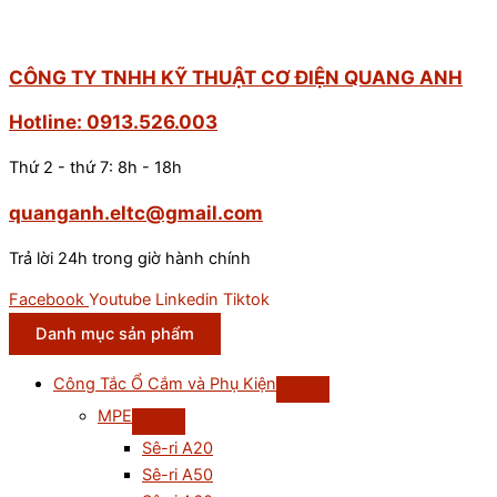
CÔNG TY TNHH KỸ THUẬT CƠ ĐIỆN QUANG ANH
Hotline: 0913.526.003
Thứ 2 - thứ 7: 8h - 18h
quanganh.eltc@gmail.com
Trả lời 24h trong giờ hành chính
Facebook
Youtube
Linkedin
Tiktok
Danh mục sản phẩm
Công Tắc Ổ Cắm và Phụ Kiện
MPE
Sê-ri A20
Sê-ri A50