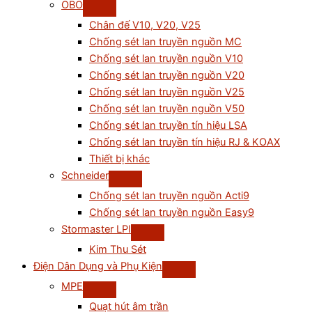
OBO
Chân đế V10, V20, V25
Chống sét lan truyền nguồn MC
Chống sét lan truyền nguồn V10
Chống sét lan truyền nguồn V20
Chống sét lan truyền nguồn V25
Chống sét lan truyền nguồn V50
Chống sét lan truyền tín hiệu LSA
Chống sét lan truyền tín hiệu RJ & KOAX
Thiết bị khác
Schneider
Chống sét lan truyền nguồn Acti9
Chống sét lan truyền nguồn Easy9
Stormaster LPI
Kim Thu Sét
Điện Dân Dụng và Phụ Kiện
MPE
Quạt hút âm trần