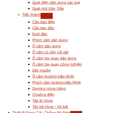
Quạt điện dân dụng các loại
Quạt Hút Gắn Trần
Tiến thành
Cầu dao điện
Cầu dao đảo
Đuôi đèn
Phích cắm dân dụng
Ổ cắm dân dụng
Ổ cắm có dây nối dài
Ổ cắm tay quay dân dụng
Ổ cắm tay quay công nghiệp
Dây nguồn
Ổ cắm locking kiểu Nhật
Phích cắm locking kiểu Nhật
Domino nhựa trắng
Chuông điện
Táp lô nhựa
Tắc kê nhựa – Vít bắt
Thiết Bị Đóng Cắt, Chống Rò Điện