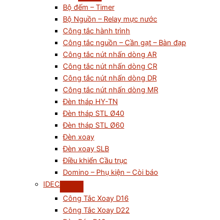
Bộ đếm – Timer
Bộ Nguồn – Relay mực nước
Công tắc hành trình
Công tắc nguồn – Cần gạt – Bàn đạp
Công tắc nút nhấn dòng AR
Công tắc nút nhấn dòng CR
Công tắc nút nhấn dòng DR
Công tắc nút nhấn dòng MR
Đèn tháp HY-TN
Đèn tháp STL Ø40
Đèn tháp STL Ø60
Đèn xoay
Đèn xoay SLB
Điều khiển Cầu trục
Domino – Phụ kiện – Còi báo
IDEC
Công Tắc Xoay D16
Công Tắc Xoay D22