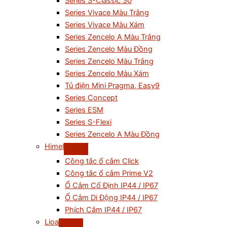
Series S-Classic 30
Series Vivace Màu Trắng
Series Vivace Màu Xám
Series Zencelo A Màu Trắng
Series Zencelo Màu Đồng
Series Zencelo Màu Trắng
Series Zencelo Màu Xám
Tủ điện Mini Pragma, Easy9
Series Concept
Series ESM
Series S-Flexi
Series Zencelo A Màu Đồng
Himel
Công tắc ổ cắm Click
Công tắc ổ cắm Prime V2
Ổ Cắm Cố Định IP44 / IP67
Ổ Cắm Di Động IP44 / IP67
Phích Cắm IP44 / IP67
Lioa