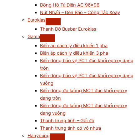
Đồng Hồ Tủ Điện AC 96×96
Nút Nhấn – Đèn Báo – Công Tắc Xoay
Euroklas
Thanh Đỡ Busbar Euroklas
Gama
Biến áp cách ly điều khiển 1 pha
Biến áp cách ly điều khiển 3 pha
Biến dòng bảo vệ PCT đúc khối epoxy dạng
tròn
Biến dòng bảo vệ PCT đúc khối epoxy dạng
vuông
Biến dòng đo lường MCT đúc khối epoxy
dạng tròn
Biền dòng đo lường MCT đúc khối epoxy
dạng vuông
Thanh trung tính – Gối đỡ
Thanh trung tính có vỏ nhựa
Hanyoung