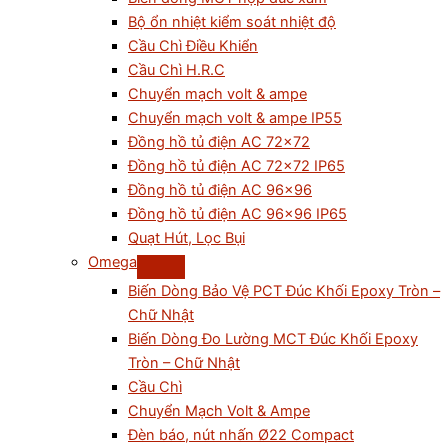
Bộ ổn nhiệt kiểm soát nhiệt độ
Cầu Chì Điều Khiển
Cầu Chì H.R.C
Chuyển mạch volt & ampe
Chuyển mạch volt & ampe IP55
Đồng hồ tủ điện AC 72×72
Đồng hồ tủ điện AC 72×72 IP65
Đồng hồ tủ điện AC 96×96
Đồng hồ tủ điện AC 96×96 IP65
Quạt Hút, Lọc Bụi
Omega
Biến Dòng Bảo Vệ PCT Đúc Khối Epoxy Tròn –
Chữ Nhật
Biến Dòng Đo Lường MCT Đúc Khối Epoxy
Tròn – Chữ Nhật
Cầu Chì
Chuyển Mạch Volt & Ampe
Đèn báo, nút nhấn Ø22 Compact