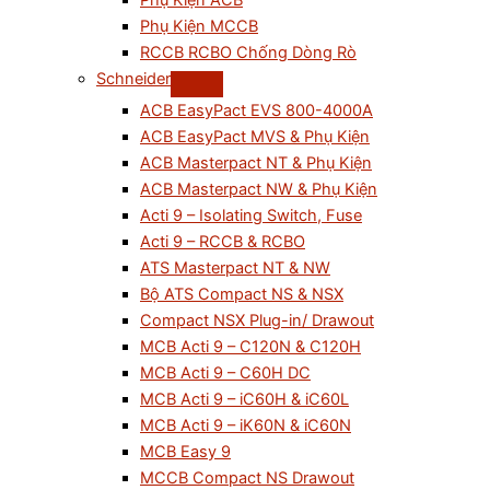
Phụ Kiện ACB
Phụ Kiện MCCB
RCCB RCBO Chống Dòng Rò
Schneider
ACB EasyPact EVS 800-4000A
ACB EasyPact MVS & Phụ Kiện
ACB Masterpact NT & Phụ Kiện
ACB Masterpact NW & Phụ Kiện
Acti 9 – Isolating Switch, Fuse
Acti 9 – RCCB & RCBO
ATS Masterpact NT & NW
Bộ ATS Compact NS & NSX
Compact NSX Plug-in/ Drawout
MCB Acti 9 – C120N & C120H
MCB Acti 9 – C60H DC
MCB Acti 9 – iC60H & iC60L
MCB Acti 9 – iK60N & iC60N
MCB Easy 9
MCCB Compact NS Drawout