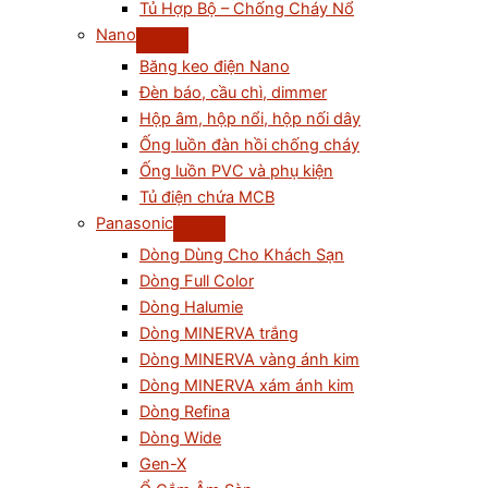
Tủ Hợp Bộ – Chống Cháy Nổ
Nano
Băng keo điện Nano
Đèn báo, cầu chì, dimmer
Hộp âm, hộp nổi, hộp nối dây
Ống luồn đàn hồi chống cháy
Ống luồn PVC và phụ kiện
Tủ điện chứa MCB
Panasonic
Dòng Dùng Cho Khách Sạn
Dòng Full Color
Dòng Halumie
Dòng MINERVA trắng
Dòng MINERVA vàng ánh kim
Dòng MINERVA xám ánh kim
Dòng Refina
Dòng Wide
Gen-X