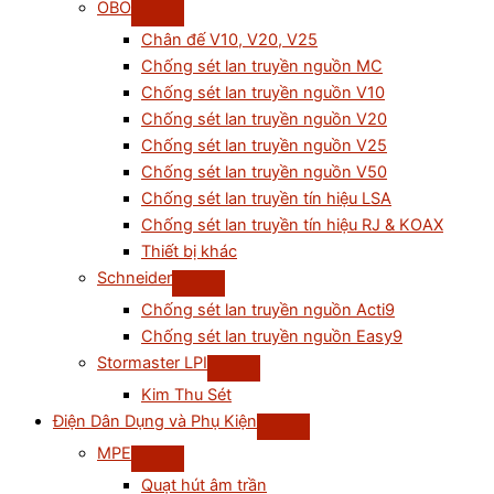
OBO
Chân đế V10, V20, V25
Chống sét lan truyền nguồn MC
Chống sét lan truyền nguồn V10
Chống sét lan truyền nguồn V20
Chống sét lan truyền nguồn V25
Chống sét lan truyền nguồn V50
Chống sét lan truyền tín hiệu LSA
Chống sét lan truyền tín hiệu RJ & KOAX
Thiết bị khác
Schneider
Chống sét lan truyền nguồn Acti9
Chống sét lan truyền nguồn Easy9
Stormaster LPI
Kim Thu Sét
Điện Dân Dụng và Phụ Kiện
MPE
Quạt hút âm trần