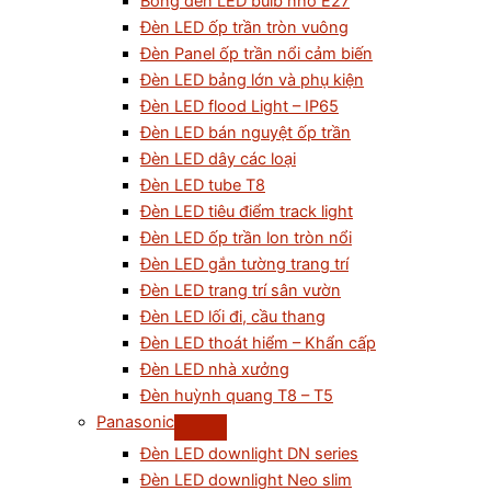
Bóng đèn LED bulb nhỏ E27
Đèn LED ốp trần tròn vuông
Đèn Panel ốp trần nổi cảm biến
Đèn LED bảng lớn và phụ kiện
Đèn LED flood Light – IP65
Đèn LED bán nguyệt ốp trần
Đèn LED dây các loại
Đèn LED tube T8
Đèn LED tiêu điểm track light
Đèn LED ốp trần lon tròn nổi
Đèn LED gắn tường trang trí
Đèn LED trang trí sân vườn
Đèn LED lối đi, cầu thang
Đèn LED thoát hiểm – Khẩn cấp
Đèn LED nhà xưởng
Đèn huỳnh quang T8 – T5
Panasonic
Đèn LED downlight DN series
Đèn LED downlight Neo slim