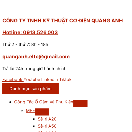
CÔNG TY TNHH KỸ THUẬT CƠ ĐIỆN QUANG ANH
Hotline: 0913.526.003
Thứ 2 - thứ 7: 8h - 18h
quanganh.eltc@gmail.com
Trả lời 24h trong giờ hành chính
Facebook
Youtube
Linkedin
Tiktok
Danh mục sản phẩm
Công Tắc Ổ Cắm và Phụ Kiện
MPE
Sê-ri A20
Sê-ri A50