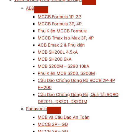
ABB
MCCB Formula 1P, 2P
MCCB Formula 3P, 4P
Phụ Kiện MCCB Formula
MCCB Tmax Iso Max 3P, 4P
ACB Emax 2 & Phụ kiện
MCB SH200L 4.5kA
MCB SH200 6kA
MCB S200M – S290 10kA
Phụ Kiện MCB S200, S200M
Cầu Dao Chống Dòng Rò RCCB 2P-4P
FH200
Cầu Dao Chống Dòng Rò, Quá Tải RCBO
DS201L, DS201, DS201M
Panasonic
MCB và Cầu Dao An Toàn
MCCB 2P – GD
MCCB 3P – GD