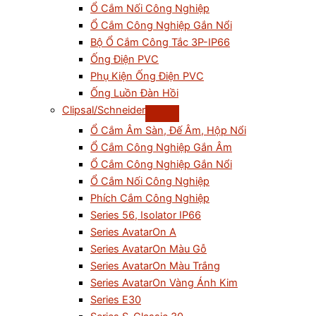
Ổ Cắm Nối Công Nghiệp
Ổ Cắm Công Nghiệp Gắn Nổi
Bộ Ổ Cắm Công Tắc 3P-IP66
Ống Điện PVC
Phụ Kiện Ống Điện PVC
Ống Luồn Đàn Hồi
Clipsal/Schneider
Ổ Cắm Âm Sàn, Đế Âm, Hộp Nổi
Ổ Cắm Công Nghiệp Gắn Âm
Ổ Cắm Công Nghiệp Gắn Nổi
Ổ Cắm Nối Công Nghiệp
Phích Cắm Công Nghiệp
Series 56, Isolator IP66
Series AvatarOn A
Series AvatarOn Màu Gỗ
Series AvatarOn Màu Trắng
Series AvatarOn Vàng Ánh Kim
Series E30