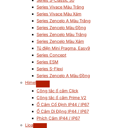
Series S-Classic 30
Series Vivace Màu Trắng
Series Vivace Màu Xám
Series Zencelo A Màu Trắng
Series Zencelo Màu Đồng
Series Zencelo Màu Trắng
Series Zencelo Màu Xám
Tủ điện Mini Pragma, Easy9
Series Concept
Series ESM
Series S-Flexi
Series Zencelo A Màu Đồng
Himel
Công tắc ổ cắm Click
Công tắc ổ cắm Prime V2
Ổ Cắm Cố Định IP44 / IP67
Ổ Cắm Di Động IP44 / IP67
Phích Cắm IP44 / IP67
Lioa