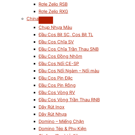
Rơle Zelio RSB
Rơle Zelio RXG
China
Chụp Nhựa Màu
Đầu Cos Bít SC, Cos Bít TL
Đầu Cos Chĩa SV
Đầu Cos Chĩa Trần Thau SNB
Đầu Cos Đồng Nhôm
Đầu Cos Nối CE-SP
Đầu Cos Nối Ngàm – Nối màu
Đầu Cos Pin Đặc
Đầu Cos Pin Rỗng
Đầu Cos Vòng RV
Đầu Cos Vòng Trần Thau RNB
Dây Rút Inox
Dây Rút Nhựa
Domino – Miếng Chặn
Domino Tép & Phụ Kiện