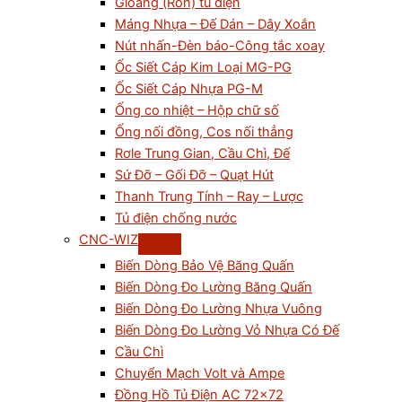
Gioăng (Ron) tủ điện
Máng Nhựa – Đế Dán – Dây Xoắn
Nút nhấn-Đèn báo-Công tắc xoay
Ốc Siết Cáp Kim Loại MG-PG
Ốc Siết Cáp Nhựa PG-M
Ống co nhiệt – Hộp chữ số
Ống nối đồng, Cos nối thẳng
Rơle Trung Gian, Cầu Chì, Đế
Sứ Đỡ – Gối Đỡ – Quạt Hút
Thanh Trung Tính – Ray – Lược
Tủ điện chống nước
CNC-WIZ
Biến Dòng Bảo Vệ Băng Quấn
Biến Dòng Đo Lường Băng Quấn
Biến Dòng Đo Lường Nhựa Vuông
Biến Dòng Đo Lường Vỏ Nhựa Có Đế
Cầu Chì
Chuyển Mạch Volt và Ampe
Đồng Hồ Tủ Điện AC 72×72