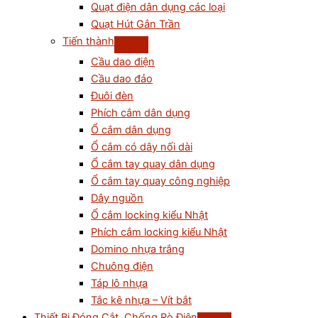
Quạt điện dân dụng các loại
Quạt Hút Gắn Trần
Tiến thành
Cầu dao điện
Cầu dao đảo
Đuôi đèn
Phích cắm dân dụng
Ổ cắm dân dụng
Ổ cắm có dây nối dài
Ổ cắm tay quay dân dụng
Ổ cắm tay quay công nghiệp
Dây nguồn
Ổ cắm locking kiểu Nhật
Phích cắm locking kiểu Nhật
Domino nhựa trắng
Chuông điện
Táp lô nhựa
Tắc kê nhựa – Vít bắt
Thiết Bị Đóng Cắt, Chống Rò Điện