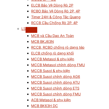
ELCB Bảo Vệ Dòng Rò 2P
RCBO Bảo Vệ Dòng Rò 2P, 4P
Timer 24H & Công Tắc Quang
RCCB Cầu Chống Rò 2P, 4P
LS
MCB và Cầu Dao An Toàn
MCB BKJ63N
RCCB, RCBO chống rò dạng tép
ELCB chống rò dạng khối
MCCB Metasol & phụ kiện
MCCB Metasol chỉnh dòng FMU
MCCB Susol & phụ kiện
MCCB Susol chỉnh dòng AG6
MCCB Susol chỉnh dòng ATU
MCCB Susol chỉnh dòng ETS
MCCB Susol chỉnh dòng FMU
ACB Metasol & phụ kiện
MCB BK63H DC