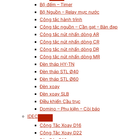
Bộ đếm – Timer
Bộ Nguồn – Relay mực nước
Công tắc hành trình
Công tắc nguồn – Cần gạt – Bàn đạp
Công tắc nút nhấn dòng AR
Công tắc nút nhấn dòng CR
Công tắc nút nhấn dòng DR
Công tắc nút nhấn dòng MR
Đèn tháp HY-TN
Đèn tháp STL Ø40
Đèn tháp STL Ø60
Đèn xoay
Đèn xoay SLB
Điều khiển Cầu trục
Domino – Phụ kiện – Còi báo
IDEC
Công Tắc Xoay D16
Công Tắc Xoay D22