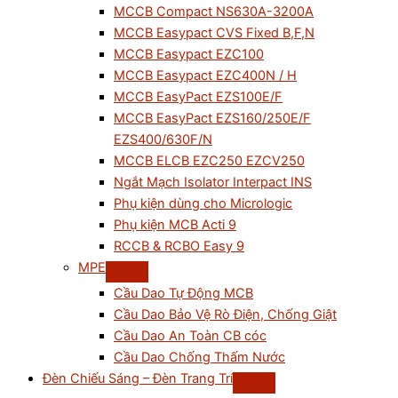
MCCB Compact NS630A-3200A
MCCB Easypact CVS Fixed B,F,N
MCCB Easypact EZC100
MCCB Easypact EZC400N / H
MCCB EasyPact EZS100E/F
MCCB EasyPact EZS160/250E/F
EZS400/630F/N
MCCB ELCB EZC250 EZCV250
Ngắt Mạch Isolator Interpact INS
Phụ kiện dùng cho Micrologic
Phụ kiện MCB Acti 9
RCCB & RCBO Easy 9
MPE
Cầu Dao Tự Động MCB
Cầu Dao Bảo Vệ Rò Điện, Chống Giật
Cầu Dao An Toàn CB cóc
Cầu Dao Chống Thấm Nước
Đèn Chiếu Sáng – Đèn Trang Trí