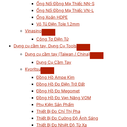
Ống Nối Đồng Mạ Thiếc NN-S
Ống Nối Đồng Mạ Thiếc VN-L
Ống Xoắn HDPE
Vỏ Tủ Điện Tole 1.2mm
Vinasino
Công Tơ Điện Tử
Dụng cụ cầm tay, Dụng Cụ Tools
Dụng cụ cầm tay (Taiwan / China)
Dụng Cụ Cầm Tay
Kyoritsu
Đồng Hồ Ampe Kìm
Đồng Hồ Đo Điện Trở Đất
Đồng Hồ Đo Megomet
Đồng Hồ Đo Vạn Năng VOM
Phụ Kiện Sản Phẩm
Thiết Bị Đo Chỉ Thị Pha
Thiết Bị Đo Cường Độ Ánh Sáng
Thiết Bị Đo Nhiệt Độ Từ Xa