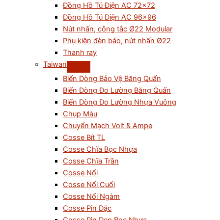
Đồng Hồ Tủ Điện AC 72×72
Đồng Hồ Tủ Điện AC 96×96
Nút nhấn, công tắc Ø22 Modular
Phụ kiện đèn báo, nút nhấn Ø22
Thanh ray
Taiwan
Biến Dòng Bảo Vệ Băng Quấn
Biến Dòng Đo Lường Băng Quấn
Biến Dòng Đo Lường Nhựa Vuông
Chụp Màu
Chuyển Mạch Volt & Ampe
Cosse Bít TL
Cosse Chĩa Bọc Nhựa
Cosse Chĩa Trần
Cosse Nối
Cosse Nối Cuối
Cosse Nối Ngàm
Cosse Pin Đặc