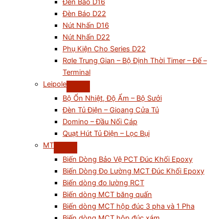
Đèn Báo D16
Đèn Báo D22
Nút Nhấn D16
Nút Nhấn D22
Phụ Kiện Cho Series D22
Rơle Trung Gian – Bộ Định Thời Timer – Đế –
Terminal
Leipole
Bộ Ổn Nhiệt, Độ Ẩm – Bộ Sưởi
Đèn Tủ Điện – Gioang Cửa Tủ
Domino – Đầu Nối Cáp
Quạt Hút Tủ Điện – Lọc Bụi
MT
Biến Dòng Bảo Vệ PCT Đúc Khối Epoxy
Biến Dòng Đo Lường MCT Đúc Khối Epoxy
Biến dòng đo lường RCT
Biến dòng MCT băng quấn
Biến dòng MCT hộp đúc 3 pha và 1 Pha
Biến dòng MCT hộp đúc xám