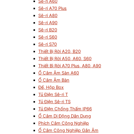
Sê-ri A60
Sê-ri A70 Plus
Sê-ri A80
Sê-ri A90
Sê-ri B20
Sê-ri S60
Sê-ri S70
Thiết Bị Rời A20, B20
Thiết Bị Rời A50, A60, S60
Thiết Bì Rời A70 Plus, A80, A90
Ổ Cắm Âm Sàn A60
Ổ Cắm Âm Bàn
Đế, Hộp Box
Tủ Điện Sê-ri T
Tủ Điện Sê-ri TS
Tủ Điện Chống Thấm IP66
Ổ Cắm Di Động Dân Dụng
Phích Cắm Công Nghiệp
Ổ Cắm Công Nghiệp Gắn Âm