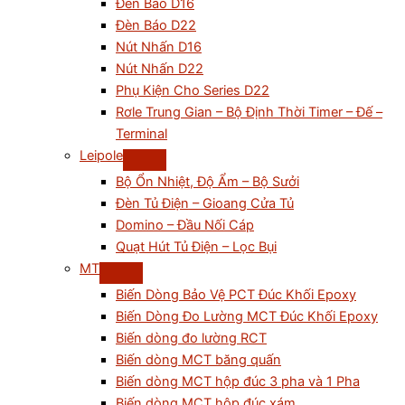
Đèn Báo D16
Đèn Báo D22
Nút Nhấn D16
Nút Nhấn D22
Phụ Kiện Cho Series D22
Rơle Trung Gian – Bộ Định Thời Timer – Đế –
Terminal
Leipole
Bộ Ổn Nhiệt, Độ Ẩm – Bộ Sưởi
Đèn Tủ Điện – Gioang Cửa Tủ
Domino – Đầu Nối Cáp
Quạt Hút Tủ Điện – Lọc Bụi
MT
Biến Dòng Bảo Vệ PCT Đúc Khối Epoxy
Biến Dòng Đo Lường MCT Đúc Khối Epoxy
Biến dòng đo lường RCT
Biến dòng MCT băng quấn
Biến dòng MCT hộp đúc 3 pha và 1 Pha
Biến dòng MCT hộp đúc xám