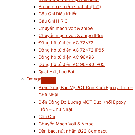
Bộ ổn nhiệt kiểm soát nhiệt độ
Cầu Chì Điều Khiển
Cầu Chì H.R.C
Chuyển mạch volt & ampe
Chuyển mạch volt & ampe IP55
Đồng hồ tủ điện AC 72×72
Đồng hồ tủ điện AC 72×72 IP65
Đồng hồ tủ điện AC 96×96
Đồng hồ tủ điện AC 96×96 IP65
Quạt Hút, Lọc Bụi
Omega
Biến Dòng Bảo Vệ PCT Đúc Khối Epoxy Tròn –
Chữ Nhật
Biến Dòng Đo Lường MCT Đúc Khối Epoxy
Tròn – Chữ Nhật
Cầu Chì
Chuyển Mạch Volt & Ampe
Đèn báo, nút nhấn Ø22 Compact