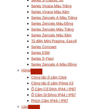
Series S-Classic 30
Series Vivace Màu Trắng
Series Vivace Màu Xám
Series Zencelo A Màu Trắng
Series Zencelo Màu Đồng
Series Zencelo Màu Trắng
Series Zencelo Màu Xám
Tủ điện Mini Pragma, Easy9
Series Concept
Series ESM
Series S-Flexi
Series Zencelo A Màu Đồng
Himel
Công tắc ổ cắm Click
Công tắc ổ cắm Prime V2
Ổ Cắm Cố Định IP44 / IP67
Ổ Cắm Di Động IP44 / IP67
Phích Cắm IP44 / IP67
Lioa