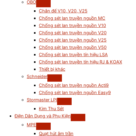
OBO
Chân đế V10, V20, V25
Chống sét lan truyền nguồn MC
Chống sét lan truyền nguồn V10
Chống sét lan truyền nguồn V20
Chống sét lan truyền nguồn V25
Chống sét lan truyền nguồn V50
Chống sét lan truyền tín hiệu LSA
Chống sét lan truyền tín hiệu RJ & KOAX
Thiết bị khác
Schneider
Chống sét lan truyền nguồn Acti9
Chống sét lan truyền nguồn Easy9
Stormaster LPI
Kim Thu Sét
Điện Dân Dụng và Phụ Kiện
MPE
Quạt hút âm trần