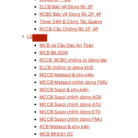
ELCB Bảo Vệ Dòng Rò 2P
RCBO Bảo Vệ Dòng Rò 2P, 4P
Timer 24H & Công Tắc Quang
RCCB Cầu Chống Rò 2P, 4P
LS
MCB và Cầu Dao An Toàn
MCB BKJ63N
RCCB, RCBO chống rò dạng tép
ELCB chống rò dạng khối
MCCB Metasol & phụ kiện
MCCB Metasol chỉnh dòng FMU
MCCB Susol & phụ kiện
MCCB Susol chỉnh dòng AG6
MCCB Susol chỉnh dòng ATU
MCCB Susol chỉnh dòng ETS
MCCB Susol chỉnh dòng FMU
ACB Metasol & phụ kiện
MCB BK63H DC