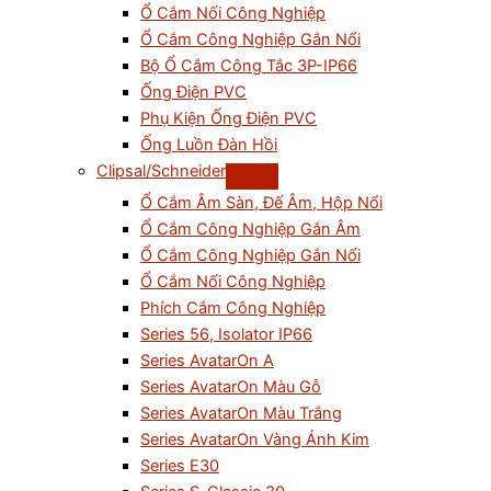
Ổ Cắm Nối Công Nghiệp
Ổ Cắm Công Nghiệp Gắn Nổi
Bộ Ổ Cắm Công Tắc 3P-IP66
Ống Điện PVC
Phụ Kiện Ống Điện PVC
Ống Luồn Đàn Hồi
Clipsal/Schneider
Ổ Cắm Âm Sàn, Đế Âm, Hộp Nổi
Ổ Cắm Công Nghiệp Gắn Âm
Ổ Cắm Công Nghiệp Gắn Nổi
Ổ Cắm Nối Công Nghiệp
Phích Cắm Công Nghiệp
Series 56, Isolator IP66
Series AvatarOn A
Series AvatarOn Màu Gỗ
Series AvatarOn Màu Trắng
Series AvatarOn Vàng Ánh Kim
Series E30