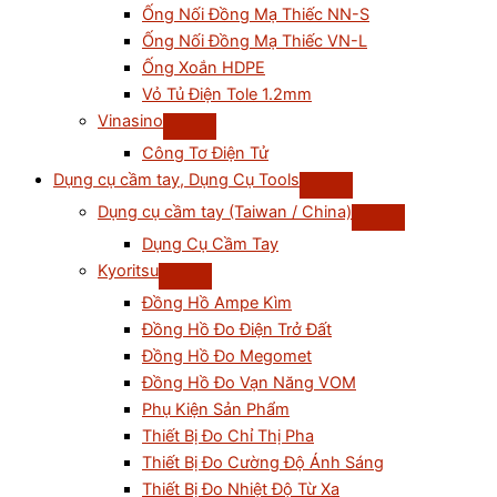
Ống Nối Đồng Mạ Thiếc NN-S
Ống Nối Đồng Mạ Thiếc VN-L
Ống Xoắn HDPE
Vỏ Tủ Điện Tole 1.2mm
Vinasino
Công Tơ Điện Tử
Dụng cụ cầm tay, Dụng Cụ Tools
Dụng cụ cầm tay (Taiwan / China)
Dụng Cụ Cầm Tay
Kyoritsu
Đồng Hồ Ampe Kìm
Đồng Hồ Đo Điện Trở Đất
Đồng Hồ Đo Megomet
Đồng Hồ Đo Vạn Năng VOM
Phụ Kiện Sản Phẩm
Thiết Bị Đo Chỉ Thị Pha
Thiết Bị Đo Cường Độ Ánh Sáng
Thiết Bị Đo Nhiệt Độ Từ Xa