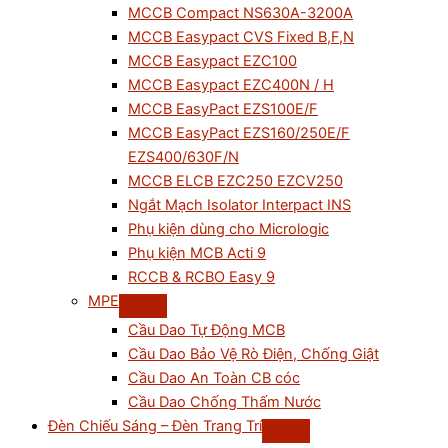
MCCB Compact NS630A-3200A
MCCB Easypact CVS Fixed B,F,N
MCCB Easypact EZC100
MCCB Easypact EZC400N / H
MCCB EasyPact EZS100E/F
MCCB EasyPact EZS160/250E/F
EZS400/630F/N
MCCB ELCB EZC250 EZCV250
Ngắt Mạch Isolator Interpact INS
Phụ kiện dùng cho Micrologic
Phụ kiện MCB Acti 9
RCCB & RCBO Easy 9
MPE
Cầu Dao Tự Động MCB
Cầu Dao Bảo Vệ Rò Điện, Chống Giật
Cầu Dao An Toàn CB cóc
Cầu Dao Chống Thấm Nước
Đèn Chiếu Sáng – Đèn Trang Trí