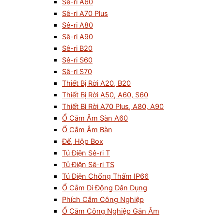
Sê-ri A60
Sê-ri A70 Plus
Sê-ri A80
Sê-ri A90
Sê-ri B20
Sê-ri S60
Sê-ri S70
Thiết Bị Rời A20, B20
Thiết Bị Rời A50, A60, S60
Thiết Bì Rời A70 Plus, A80, A90
Ổ Cắm Âm Sàn A60
Ổ Cắm Âm Bàn
Đế, Hộp Box
Tủ Điện Sê-ri T
Tủ Điện Sê-ri TS
Tủ Điện Chống Thấm IP66
Ổ Cắm Di Động Dân Dụng
Phích Cắm Công Nghiệp
Ổ Cắm Công Nghiệp Gắn Âm