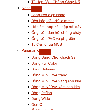
Tủ Hợp Bộ – Chống Cháy Nổ
Nano
Băng keo điện Nano
Đèn báo, cầu chì, dimmer
Hộp âm, hộp nổi, hộp nối dây
Ống luồn đàn hồi chống cháy
Ống luồn PVC và phụ kiện
Tủ điện chứa MCB
Panasonic
Dòng Dùng Cho Khách Sạn
Dòng Full Color
Dòng Halumie
Dòng MINERVA trắng
Dòng MINERVA vàng ánh kim
Dòng MINERVA xám ánh kim
Dòng Refina
Dòng Wide
Gen-X