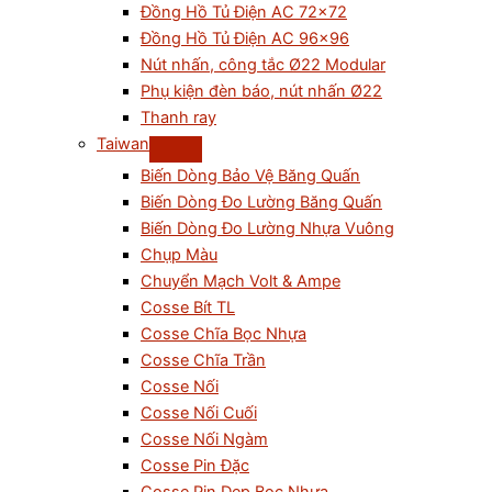
Đồng Hồ Tủ Điện AC 72×72
Đồng Hồ Tủ Điện AC 96×96
Nút nhấn, công tắc Ø22 Modular
Phụ kiện đèn báo, nút nhấn Ø22
Thanh ray
Taiwan
Biến Dòng Bảo Vệ Băng Quấn
Biến Dòng Đo Lường Băng Quấn
Biến Dòng Đo Lường Nhựa Vuông
Chụp Màu
Chuyển Mạch Volt & Ampe
Cosse Bít TL
Cosse Chĩa Bọc Nhựa
Cosse Chĩa Trần
Cosse Nối
Cosse Nối Cuối
Cosse Nối Ngàm
Cosse Pin Đặc