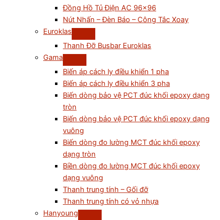
Đồng Hồ Tủ Điện AC 96×96
Nút Nhấn – Đèn Báo – Công Tắc Xoay
Euroklas
Thanh Đỡ Busbar Euroklas
Gama
Biến áp cách ly điều khiển 1 pha
Biến áp cách ly điều khiển 3 pha
Biến dòng bảo vệ PCT đúc khối epoxy dạng
tròn
Biến dòng bảo vệ PCT đúc khối epoxy dạng
vuông
Biến dòng đo lường MCT đúc khối epoxy
dạng tròn
Biền dòng đo lường MCT đúc khối epoxy
dạng vuông
Thanh trung tính – Gối đỡ
Thanh trung tính có vỏ nhựa
Hanyoung