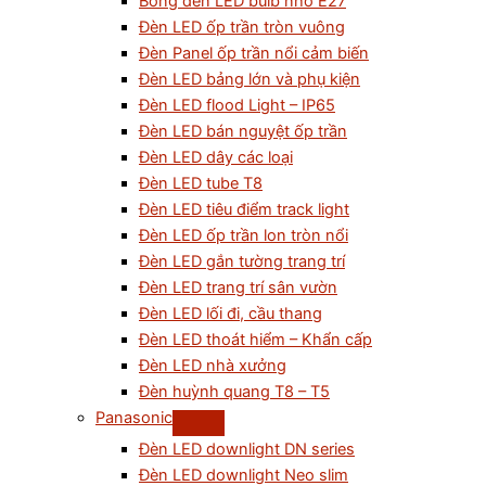
Bóng đèn LED bulb nhỏ E27
Đèn LED ốp trần tròn vuông
Đèn Panel ốp trần nổi cảm biến
Đèn LED bảng lớn và phụ kiện
Đèn LED flood Light – IP65
Đèn LED bán nguyệt ốp trần
Đèn LED dây các loại
Đèn LED tube T8
Đèn LED tiêu điểm track light
Đèn LED ốp trần lon tròn nổi
Đèn LED gắn tường trang trí
Đèn LED trang trí sân vườn
Đèn LED lối đi, cầu thang
Đèn LED thoát hiểm – Khẩn cấp
Đèn LED nhà xưởng
Đèn huỳnh quang T8 – T5
Panasonic
Đèn LED downlight DN series
Đèn LED downlight Neo slim