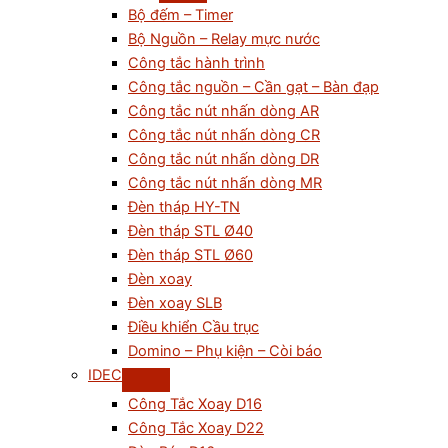
Bộ đếm – Timer
Bộ Nguồn – Relay mực nước
Công tắc hành trình
Công tắc nguồn – Cần gạt – Bàn đạp
Công tắc nút nhấn dòng AR
Công tắc nút nhấn dòng CR
Công tắc nút nhấn dòng DR
Công tắc nút nhấn dòng MR
Đèn tháp HY-TN
Đèn tháp STL Ø40
Đèn tháp STL Ø60
Đèn xoay
Đèn xoay SLB
Điều khiển Cầu trục
Domino – Phụ kiện – Còi báo
IDEC
Công Tắc Xoay D16
Công Tắc Xoay D22