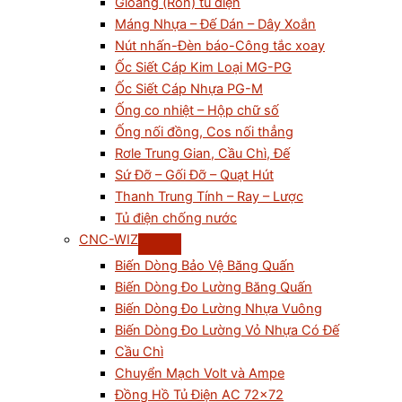
Gioăng (Ron) tủ điện
Máng Nhựa – Đế Dán – Dây Xoắn
Nút nhấn-Đèn báo-Công tắc xoay
Ốc Siết Cáp Kim Loại MG-PG
Ốc Siết Cáp Nhựa PG-M
Ống co nhiệt – Hộp chữ số
Ống nối đồng, Cos nối thẳng
Rơle Trung Gian, Cầu Chì, Đế
Sứ Đỡ – Gối Đỡ – Quạt Hút
Thanh Trung Tính – Ray – Lược
Tủ điện chống nước
CNC-WIZ
Biến Dòng Bảo Vệ Băng Quấn
Biến Dòng Đo Lường Băng Quấn
Biến Dòng Đo Lường Nhựa Vuông
Biến Dòng Đo Lường Vỏ Nhựa Có Đế
Cầu Chì
Chuyển Mạch Volt và Ampe
Đồng Hồ Tủ Điện AC 72×72