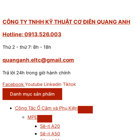
CÔNG TY TNHH KỸ THUẬT CƠ ĐIỆN QUANG ANH
Hotline: 0913.526.003
Thứ 2 - thứ 7: 8h - 18h
quanganh.eltc@gmail.com
Trả lời 24h trong giờ hành chính
Facebook
Youtube
Linkedin
Tiktok
Danh mục sản phẩm
Công Tắc Ổ Cắm và Phụ Kiện
MPE
Sê-ri A20
Sê-ri A50