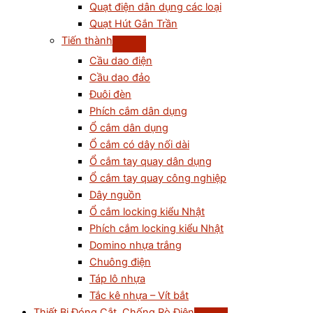
Quạt điện dân dụng các loại
Quạt Hút Gắn Trần
Tiến thành
Cầu dao điện
Cầu dao đảo
Đuôi đèn
Phích cắm dân dụng
Ổ cắm dân dụng
Ổ cắm có dây nối dài
Ổ cắm tay quay dân dụng
Ổ cắm tay quay công nghiệp
Dây nguồn
Ổ cắm locking kiểu Nhật
Phích cắm locking kiểu Nhật
Domino nhựa trắng
Chuông điện
Táp lô nhựa
Tắc kê nhựa – Vít bắt
Thiết Bị Đóng Cắt, Chống Rò Điện