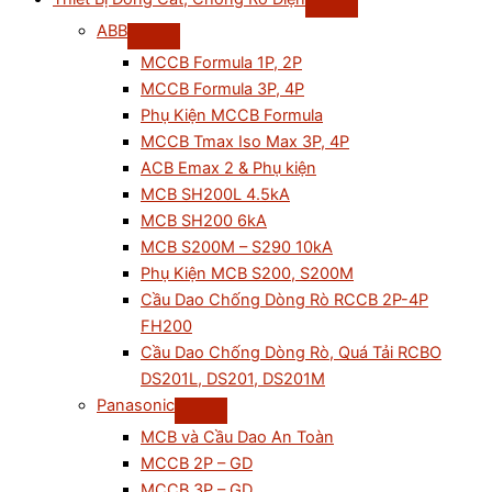
ABB
MCCB Formula 1P, 2P
MCCB Formula 3P, 4P
Phụ Kiện MCCB Formula
MCCB Tmax Iso Max 3P, 4P
ACB Emax 2 & Phụ kiện
MCB SH200L 4.5kA
MCB SH200 6kA
MCB S200M – S290 10kA
Phụ Kiện MCB S200, S200M
Cầu Dao Chống Dòng Rò RCCB 2P-4P
FH200
Cầu Dao Chống Dòng Rò, Quá Tải RCBO
DS201L, DS201, DS201M
Panasonic
MCB và Cầu Dao An Toàn
MCCB 2P – GD
MCCB 3P – GD