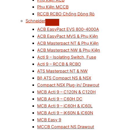
Phụ Kiện ACB
Phụ Kiện MCCB
RCCB RCBO Chống Dòng Rò
Schneider
ACB EasyPact EVS 800-4000A
ACB EasyPact MVS & Phụ Kiện
ACB Masterpact NT & Phụ Kiện
ACB Masterpact NW & Phụ Kiện
Acti 9 – Isolating Switch, Fuse
Acti 9 – RCCB & RCBO
ATS Masterpact NT & NW
Bộ ATS Compact NS & NSX
Compact NSX Plug-in/ Drawout
MCB Acti 9 – C120N & C120H
MCB Acti 9 – C60H DC
MCB Acti 9 – iC60H & iC60L
MCB Acti 9 – iK60N & iC60N
MCB Easy 9
MCCB Compact NS Drawout