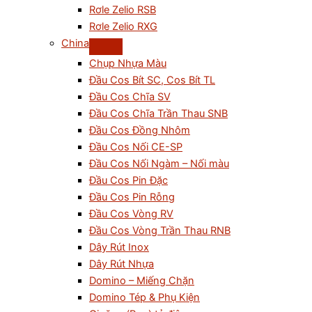
Rơle Zelio RSB
Rơle Zelio RXG
China
Chụp Nhựa Màu
Đầu Cos Bít SC, Cos Bít TL
Đầu Cos Chĩa SV
Đầu Cos Chĩa Trần Thau SNB
Đầu Cos Đồng Nhôm
Đầu Cos Nối CE-SP
Đầu Cos Nối Ngàm – Nối màu
Đầu Cos Pin Đặc
Đầu Cos Pin Rỗng
Đầu Cos Vòng RV
Đầu Cos Vòng Trần Thau RNB
Dây Rút Inox
Dây Rút Nhựa
Domino – Miếng Chặn
Domino Tép & Phụ Kiện