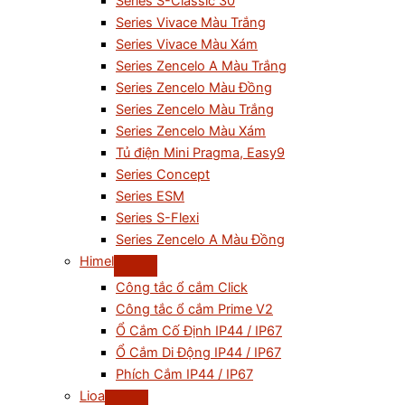
Series S-Classic 30
Series Vivace Màu Trắng
Series Vivace Màu Xám
Series Zencelo A Màu Trắng
Series Zencelo Màu Đồng
Series Zencelo Màu Trắng
Series Zencelo Màu Xám
Tủ điện Mini Pragma, Easy9
Series Concept
Series ESM
Series S-Flexi
Series Zencelo A Màu Đồng
Himel
Công tắc ổ cắm Click
Công tắc ổ cắm Prime V2
Ổ Cắm Cố Định IP44 / IP67
Ổ Cắm Di Động IP44 / IP67
Phích Cắm IP44 / IP67
Lioa