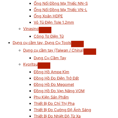
Ống Nối Đồng Mạ Thiếc NN-S
Ống Nối Đồng Mạ Thiếc VN-L
Ống Xoắn HDPE
Vỏ Tủ Điện Tole 1.2mm
Vinasino
Công Tơ Điện Tử
Dụng cụ cầm tay, Dụng Cụ Tools
Dụng cụ cầm tay (Taiwan / China)
Dụng Cụ Cầm Tay
Kyoritsu
Đồng Hồ Ampe Kìm
Đồng Hồ Đo Điện Trở Đất
Đồng Hồ Đo Megomet
Đồng Hồ Đo Vạn Năng VOM
Phụ Kiện Sản Phẩm
Thiết Bị Đo Chỉ Thị Pha
Thiết Bị Đo Cường Độ Ánh Sáng
Thiết Bị Đo Nhiệt Độ Từ Xa