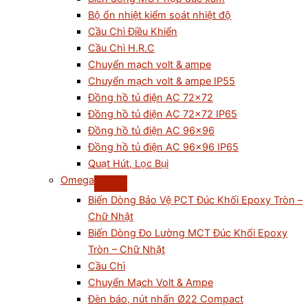
Bộ ổn nhiệt kiểm soát nhiệt độ
Cầu Chì Điều Khiển
Cầu Chì H.R.C
Chuyển mạch volt & ampe
Chuyển mạch volt & ampe IP55
Đồng hồ tủ điện AC 72×72
Đồng hồ tủ điện AC 72×72 IP65
Đồng hồ tủ điện AC 96×96
Đồng hồ tủ điện AC 96×96 IP65
Quạt Hút, Lọc Bụi
Omega
Biến Dòng Bảo Vệ PCT Đúc Khối Epoxy Tròn –
Chữ Nhật
Biến Dòng Đo Lường MCT Đúc Khối Epoxy
Tròn – Chữ Nhật
Cầu Chì
Chuyển Mạch Volt & Ampe
Đèn báo, nút nhấn Ø22 Compact