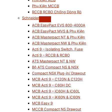
Phụ Kiện ACB
Phụ Kiện MCCB
RCCB RCBO Chống Dòng Rò
Schneider
ACB EasyPact EVS 800-4000A
ACB EasyPact MVS & Phụ Kiện
ACB Masterpact NT & Phụ Kiện
ACB Masterpact NW & Phụ Kiện
Acti 9 – Isolating Switch, Fuse
Acti 9 – RCCB & RCBO
ATS Masterpact NT & NW
Bộ ATS Compact NS & NSX
Compact NSX Plug-in/ Drawout
MCB Acti 9 – C120N & C120H
MCB Acti 9 – C60H DC
MCB Acti 9 – iC60H & iC60L
MCB Acti 9 – iK60N & iC60N
MCB Easy 9
MCCB Compact NS Drawout