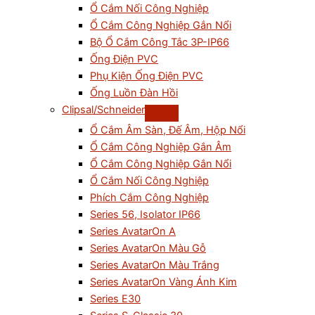
Ổ Cắm Nối Công Nghiệp
Ổ Cắm Công Nghiệp Gắn Nổi
Bộ Ổ Cắm Công Tắc 3P-IP66
Ống Điện PVC
Phụ Kiện Ống Điện PVC
Ống Luồn Đàn Hồi
Clipsal/Schneider
Ổ Cắm Âm Sàn, Đế Âm, Hộp Nổi
Ổ Cắm Công Nghiệp Gắn Âm
Ổ Cắm Công Nghiệp Gắn Nổi
Ổ Cắm Nối Công Nghiệp
Phích Cắm Công Nghiệp
Series 56, Isolator IP66
Series AvatarOn A
Series AvatarOn Màu Gỗ
Series AvatarOn Màu Trắng
Series AvatarOn Vàng Ánh Kim
Series E30