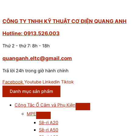
CÔNG TY TNHH KỸ THUẬT CƠ ĐIỆN QUANG ANH
Hotline: 0913.526.003
Thứ 2 - thứ 7: 8h - 18h
quanganh.eltc@gmail.com
Trả lời 24h trong giờ hành chính
Facebook
Youtube
Linkedin
Tiktok
Danh mục sản phẩm
Công Tắc Ổ Cắm và Phụ Kiện
MPE
Sê-ri A20
Sê-ri A50