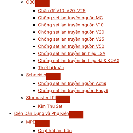
OBO
Chân đế V10, V20, V25
Chống sét lan truyền nguồn MC
Chống sét lan truyền nguồn V10
Chống sét lan truyền nguồn V20
Chống sét lan truyền nguồn V25
Chống sét lan truyền nguồn V50
Chống sét lan truyền tín hiệu LSA
Chống sét lan truyền tín hiệu RJ & KOAX
Thiết bị khác
Schneider
Chống sét lan truyền nguồn Acti9
Chống sét lan truyền nguồn Easy9
Stormaster LPI
Kim Thu Sét
Điện Dân Dụng và Phụ Kiện
MPE
Quạt hút âm trần