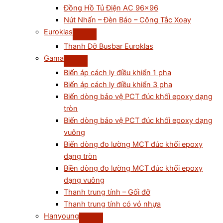
Đồng Hồ Tủ Điện AC 96×96
Nút Nhấn – Đèn Báo – Công Tắc Xoay
Euroklas
Thanh Đỡ Busbar Euroklas
Gama
Biến áp cách ly điều khiển 1 pha
Biến áp cách ly điều khiển 3 pha
Biến dòng bảo vệ PCT đúc khối epoxy dạng
tròn
Biến dòng bảo vệ PCT đúc khối epoxy dạng
vuông
Biến dòng đo lường MCT đúc khối epoxy
dạng tròn
Biền dòng đo lường MCT đúc khối epoxy
dạng vuông
Thanh trung tính – Gối đỡ
Thanh trung tính có vỏ nhựa
Hanyoung