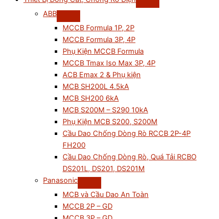
ABB
MCCB Formula 1P, 2P
MCCB Formula 3P, 4P
Phụ Kiện MCCB Formula
MCCB Tmax Iso Max 3P, 4P
ACB Emax 2 & Phụ kiện
MCB SH200L 4.5kA
MCB SH200 6kA
MCB S200M – S290 10kA
Phụ Kiện MCB S200, S200M
Cầu Dao Chống Dòng Rò RCCB 2P-4P
FH200
Cầu Dao Chống Dòng Rò, Quá Tải RCBO
DS201L, DS201, DS201M
Panasonic
MCB và Cầu Dao An Toàn
MCCB 2P – GD
MCCB 3P – GD