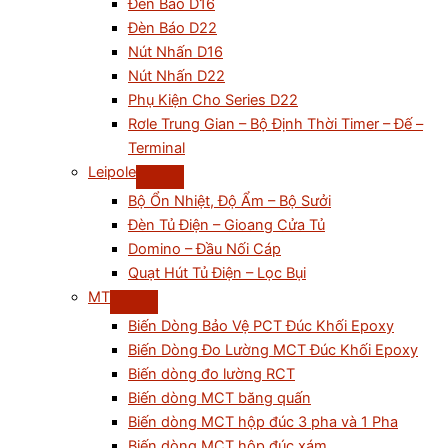
Đèn Báo D16
Đèn Báo D22
Nút Nhấn D16
Nút Nhấn D22
Phụ Kiện Cho Series D22
Rơle Trung Gian – Bộ Định Thời Timer – Đế –
Terminal
Leipole
Bộ Ổn Nhiệt, Độ Ẩm – Bộ Sưởi
Đèn Tủ Điện – Gioang Cửa Tủ
Domino – Đầu Nối Cáp
Quạt Hút Tủ Điện – Lọc Bụi
MT
Biến Dòng Bảo Vệ PCT Đúc Khối Epoxy
Biến Dòng Đo Lường MCT Đúc Khối Epoxy
Biến dòng đo lường RCT
Biến dòng MCT băng quấn
Biến dòng MCT hộp đúc 3 pha và 1 Pha
Biến dòng MCT hộp đúc xám