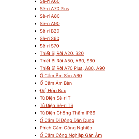
Sê-ri A60
Sê-ri A70 Plus
Sê-ri A80
Sê-ri A90
Sê-ri B20
Sê-ri S60
Sê-ri S70
Thiết Bị Rời A20, B20
Thiết Bị Rời A50, A60, S60
Thiết Bì Rời A70 Plus, A80, A90
Ổ Cắm Âm Sàn A60
Ổ Cắm Âm Bàn
Đế, Hộp Box
Tủ Điện Sê-ri T
Tủ Điện Sê-ri TS
Tủ Điện Chống Thấm IP66
Ổ Cắm Di Động Dân Dụng
Phích Cắm Công Nghiệp
Ổ Cắm Công Nghiệp Gắn Âm