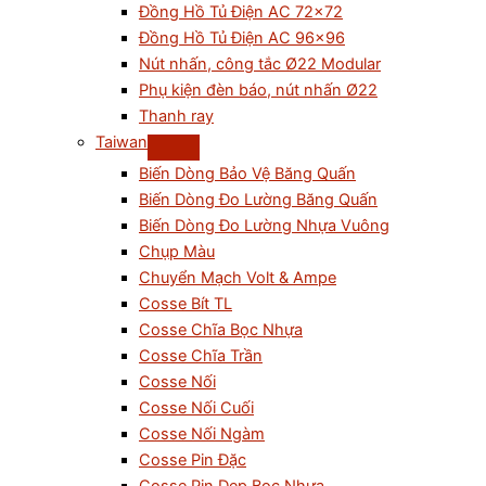
Đồng Hồ Tủ Điện AC 72×72
Đồng Hồ Tủ Điện AC 96×96
Nút nhấn, công tắc Ø22 Modular
Phụ kiện đèn báo, nút nhấn Ø22
Thanh ray
Taiwan
Biến Dòng Bảo Vệ Băng Quấn
Biến Dòng Đo Lường Băng Quấn
Biến Dòng Đo Lường Nhựa Vuông
Chụp Màu
Chuyển Mạch Volt & Ampe
Cosse Bít TL
Cosse Chĩa Bọc Nhựa
Cosse Chĩa Trần
Cosse Nối
Cosse Nối Cuối
Cosse Nối Ngàm
Cosse Pin Đặc