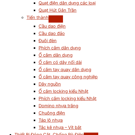
Quạt điện dân dụng các loại
Quạt Hút Gắn Trần
Tiến thành
Cầu dao điện
Cầu dao đảo
Đuôi đèn
Phích cắm dân dụng
Ổ cắm dân dụng
Ổ cắm có dây nối dài
Ổ cắm tay quay dân dụng
Ổ cắm tay quay công nghiệp
Dây nguồn
Ổ cắm locking kiểu Nhật
Phích cắm locking kiểu Nhật
Domino nhựa trắng
Chuông điện
Táp lô nhựa
Tắc kê nhựa – Vít bắt
Thiết Bị Đóng Cắt, Chống Rò Điện