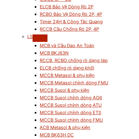
ELCB Bảo Vệ Dòng Rò 2P
RCBO Bảo Vệ Dòng Rò 2P, 4P
Timer 24H & Công Tắc Quang
RCCB Cầu Chống Rò 2P, 4P
LS
MCB và Cầu Dao An Toàn
MCB BKJ63N
RCCB, RCBO chống rò dạng tép
ELCB chống rò dạng khối
MCCB Metasol & phụ kiện
MCCB Metasol chỉnh dòng FMU
MCCB Susol & phụ kiện
MCCB Susol chỉnh dòng AG6
MCCB Susol chỉnh dòng ATU
MCCB Susol chỉnh dòng ETS
MCCB Susol chỉnh dòng FMU
ACB Metasol & phụ kiện
MCB BK63H DC