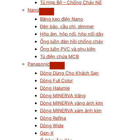
Tủ Hợp Bộ – Chống Cháy Nổ
Nano
Băng keo điện Nano
Đèn báo, cầu chì, dimmer
Hộp âm, hộp nổi, hộp nối dây
Ống luồn đàn hồi chống cháy
Ống luồn PVC và phụ kiện
Tủ điện chứa MCB
Panasonic
Dòng Dùng Cho Khách Sạn
Dòng Full Color
Dòng Halumie
Dòng MINERVA trắng
Dòng MINERVA vàng ánh kim
Dòng MINERVA xám ánh kim
Dòng Refina
Dòng Wide
Gen-X