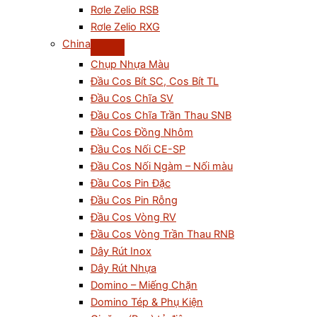
Rơle Zelio RSB
Rơle Zelio RXG
China
Chụp Nhựa Màu
Đầu Cos Bít SC, Cos Bít TL
Đầu Cos Chĩa SV
Đầu Cos Chĩa Trần Thau SNB
Đầu Cos Đồng Nhôm
Đầu Cos Nối CE-SP
Đầu Cos Nối Ngàm – Nối màu
Đầu Cos Pin Đặc
Đầu Cos Pin Rỗng
Đầu Cos Vòng RV
Đầu Cos Vòng Trần Thau RNB
Dây Rút Inox
Dây Rút Nhựa
Domino – Miếng Chặn
Domino Tép & Phụ Kiện