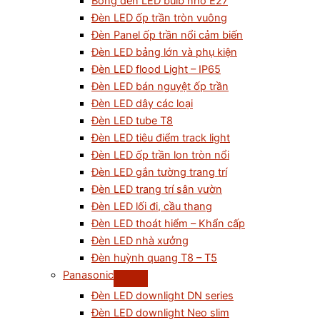
Bóng đèn LED bulb nhỏ E27
Đèn LED ốp trần tròn vuông
Đèn Panel ốp trần nổi cảm biến
Đèn LED bảng lớn và phụ kiện
Đèn LED flood Light – IP65
Đèn LED bán nguyệt ốp trần
Đèn LED dây các loại
Đèn LED tube T8
Đèn LED tiêu điểm track light
Đèn LED ốp trần lon tròn nổi
Đèn LED gắn tường trang trí
Đèn LED trang trí sân vườn
Đèn LED lối đi, cầu thang
Đèn LED thoát hiểm – Khẩn cấp
Đèn LED nhà xưởng
Đèn huỳnh quang T8 – T5
Panasonic
Đèn LED downlight DN series
Đèn LED downlight Neo slim