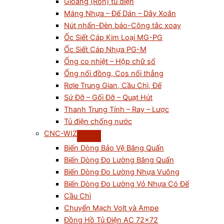
Gioăng (Ron) tủ điện
Máng Nhựa – Đế Dán – Dây Xoắn
Nút nhấn-Đèn báo-Công tắc xoay
Ốc Siết Cáp Kim Loại MG-PG
Ốc Siết Cáp Nhựa PG-M
Ống co nhiệt – Hộp chữ số
Ống nối đồng, Cos nối thẳng
Rơle Trung Gian, Cầu Chì, Đế
Sứ Đỡ – Gối Đỡ – Quạt Hút
Thanh Trung Tính – Ray – Lược
Tủ điện chống nước
CNC-WIZ
Biến Dòng Bảo Vệ Băng Quấn
Biến Dòng Đo Lường Băng Quấn
Biến Dòng Đo Lường Nhựa Vuông
Biến Dòng Đo Lường Vỏ Nhựa Có Đế
Cầu Chì
Chuyển Mạch Volt và Ampe
Đồng Hồ Tủ Điện AC 72×72