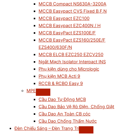
MCCB Compact NS630A-3200A
MCCB Easypact CVS Fixed B,F,N
MCCB Easypact EZC100
MCCB Easypact EZC400N / H
MCCB EasyPact EZS100E/F
MCCB EasyPact EZS160/250E/F
EZS400/630F/N
MCCB ELCB EZC250 EZCV250
Ngắt Mạch Isolator Interpact INS
Phụ kiện dùng cho Micrologic
Phụ kiện MCB Acti 9
RCCB & RCBO Easy 9
MPE
Cầu Dao Tự Động MCB
Cầu Dao Bảo Vệ Rò Điện, Chống Giật
Cầu Dao An Toàn CB cóc
Cầu Dao Chống Thấm Nước
Đèn Chiếu Sáng – Đèn Trang Trí