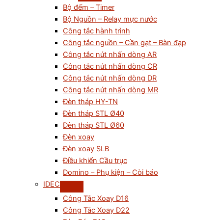
Bộ đếm – Timer
Bộ Nguồn – Relay mực nước
Công tắc hành trình
Công tắc nguồn – Cần gạt – Bàn đạp
Công tắc nút nhấn dòng AR
Công tắc nút nhấn dòng CR
Công tắc nút nhấn dòng DR
Công tắc nút nhấn dòng MR
Đèn tháp HY-TN
Đèn tháp STL Ø40
Đèn tháp STL Ø60
Đèn xoay
Đèn xoay SLB
Điều khiển Cầu trục
Domino – Phụ kiện – Còi báo
IDEC
Công Tắc Xoay D16
Công Tắc Xoay D22