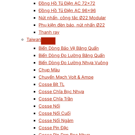
Đồng Hồ Tủ Điện AC 72×72
Đồng Hồ Tủ Điện AC 96×96
Nút nhấn, công tắc Ø22 Modular
Phụ kiện đèn báo, nút nhấn Ø22
Thanh ray
Taiwan
Biến Dòng Bảo Vệ Băng Quấn
Biến Dòng Đo Lường Băng Quấn
Biến Dòng Đo Lường Nhựa Vuông
Chụp Màu
Chuyển Mạch Volt & Ampe
Cosse Bít TL
Cosse Chĩa Bọc Nhựa
Cosse Chĩa Trần
Cosse Nối
Cosse Nối Cuối
Cosse Nối Ngàm
Cosse Pin Đặc