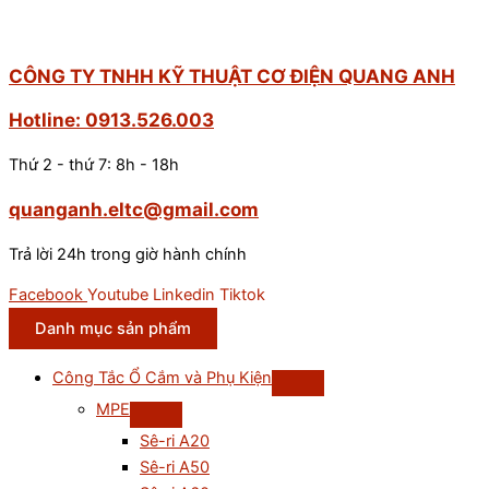
CÔNG TY TNHH KỸ THUẬT CƠ ĐIỆN QUANG ANH
Hotline: 0913.526.003
Thứ 2 - thứ 7: 8h - 18h
quanganh.eltc@gmail.com
Trả lời 24h trong giờ hành chính
Facebook
Youtube
Linkedin
Tiktok
Danh mục sản phẩm
Công Tắc Ổ Cắm và Phụ Kiện
MPE
Sê-ri A20
Sê-ri A50