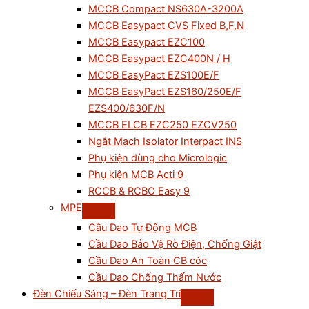
MCCB Compact NS630A-3200A
MCCB Easypact CVS Fixed B,F,N
MCCB Easypact EZC100
MCCB Easypact EZC400N / H
MCCB EasyPact EZS100E/F
MCCB EasyPact EZS160/250E/F
EZS400/630F/N
MCCB ELCB EZC250 EZCV250
Ngắt Mạch Isolator Interpact INS
Phụ kiện dùng cho Micrologic
Phụ kiện MCB Acti 9
RCCB & RCBO Easy 9
MPE
Cầu Dao Tự Động MCB
Cầu Dao Bảo Vệ Rò Điện, Chống Giật
Cầu Dao An Toàn CB cóc
Cầu Dao Chống Thấm Nước
Đèn Chiếu Sáng – Đèn Trang Trí