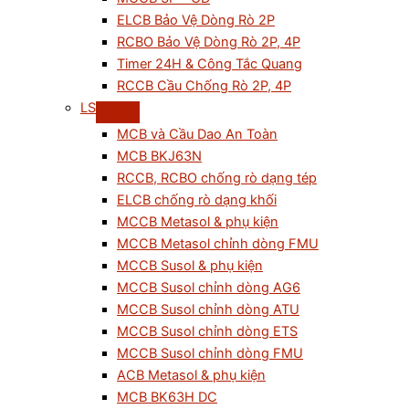
ELCB Bảo Vệ Dòng Rò 2P
RCBO Bảo Vệ Dòng Rò 2P, 4P
Timer 24H & Công Tắc Quang
RCCB Cầu Chống Rò 2P, 4P
LS
MCB và Cầu Dao An Toàn
MCB BKJ63N
RCCB, RCBO chống rò dạng tép
ELCB chống rò dạng khối
MCCB Metasol & phụ kiện
MCCB Metasol chỉnh dòng FMU
MCCB Susol & phụ kiện
MCCB Susol chỉnh dòng AG6
MCCB Susol chỉnh dòng ATU
MCCB Susol chỉnh dòng ETS
MCCB Susol chỉnh dòng FMU
ACB Metasol & phụ kiện
MCB BK63H DC