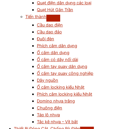
Quạt điện dân dụng các loại
Quạt Hút Gắn Trần
Tiến thành
Cầu dao điện
Cầu dao đảo
Đuôi đèn
Phích cắm dân dụng
Ổ cắm dân dụng
Ổ cắm có dây nối dài
Ổ cắm tay quay dân dụng
Ổ cắm tay quay công nghiệp
Dây nguồn
Ổ cắm locking kiểu Nhật
Phích cắm locking kiểu Nhật
Domino nhựa trắng
Chuông điện
Táp lô nhựa
Tắc kê nhựa – Vít bắt
Thiết Bị Đóng Cắt, Chống Rò Điện