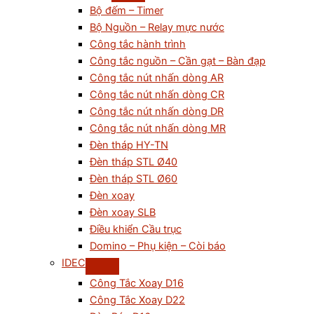
Bộ đếm – Timer
Bộ Nguồn – Relay mực nước
Công tắc hành trình
Công tắc nguồn – Cần gạt – Bàn đạp
Công tắc nút nhấn dòng AR
Công tắc nút nhấn dòng CR
Công tắc nút nhấn dòng DR
Công tắc nút nhấn dòng MR
Đèn tháp HY-TN
Đèn tháp STL Ø40
Đèn tháp STL Ø60
Đèn xoay
Đèn xoay SLB
Điều khiển Cầu trục
Domino – Phụ kiện – Còi báo
IDEC
Công Tắc Xoay D16
Công Tắc Xoay D22