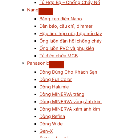
Tủ Hợp Bộ – Chống Cháy Nổ
Nano
Băng keo điện Nano
Đèn báo, cầu chì, dimmer
Hộp âm, hộp nổi, hộp nối dây
Ống luồn đàn hồi chống cháy
Ống luồn PVC và phụ kiện
Tủ điện chứa MCB
Panasonic
Dòng Dùng Cho Khách Sạn
Dòng Full Color
Dòng Halumie
Dòng MINERVA trắng
Dòng MINERVA vàng ánh kim
Dòng MINERVA xám ánh kim
Dòng Refina
Dòng Wide
Gen-X