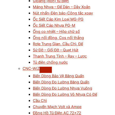
Gioăng (Ron) tủ điện
Máng Nhựa – Đế Dán – Dây Xoắn
Nút nhấn-Đèn báo-Công tắc xoay
Ốc Siết Cáp Kim Loại MG-PG
Ốc Siết Cáp Nhựa PG-M
Ống co nhiệt – Hộp chữ số
Ống nối đồng, Cos nối thẳng
Rơle Trung Gian, Cầu Chì, Đế
Sứ Đỡ – Gối Đỡ – Quạt Hút
Thanh Trung Tính – Ray – Lược
Tủ điện chống nước
CNC-WIZ
Biến Dòng Bảo Vệ Băng Quấn
Biến Dòng Đo Lường Băng Quấn
Biến Dòng Đo Lường Nhựa Vuông
Biến Dòng Đo Lường Vỏ Nhựa Có Đế
Cầu Chì
Chuyển Mạch Volt và Ampe
Đồng Hồ Tủ Điện AC 72×72