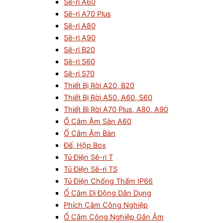
Sê-ri A60
Sê-ri A70 Plus
Sê-ri A80
Sê-ri A90
Sê-ri B20
Sê-ri S60
Sê-ri S70
Thiết Bị Rời A20, B20
Thiết Bị Rời A50, A60, S60
Thiết Bì Rời A70 Plus, A80, A90
Ổ Cắm Âm Sàn A60
Ổ Cắm Âm Bàn
Đế, Hộp Box
Tủ Điện Sê-ri T
Tủ Điện Sê-ri TS
Tủ Điện Chống Thấm IP66
Ổ Cắm Di Động Dân Dụng
Phích Cắm Công Nghiệp
Ổ Cắm Công Nghiệp Gắn Âm