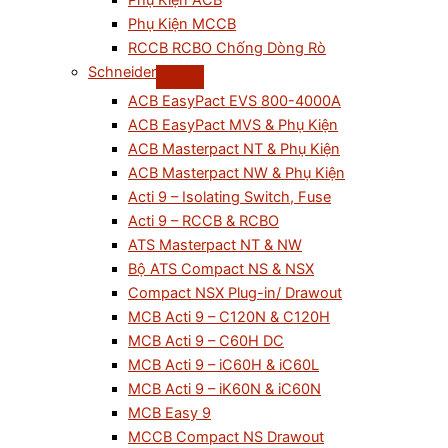
Phụ Kiện ACB
Phụ Kiện MCCB
RCCB RCBO Chống Dòng Rò
Schneider
ACB EasyPact EVS 800-4000A
ACB EasyPact MVS & Phụ Kiện
ACB Masterpact NT & Phụ Kiện
ACB Masterpact NW & Phụ Kiện
Acti 9 – Isolating Switch, Fuse
Acti 9 – RCCB & RCBO
ATS Masterpact NT & NW
Bộ ATS Compact NS & NSX
Compact NSX Plug-in/ Drawout
MCB Acti 9 – C120N & C120H
MCB Acti 9 – C60H DC
MCB Acti 9 – iC60H & iC60L
MCB Acti 9 – iK60N & iC60N
MCB Easy 9
MCCB Compact NS Drawout