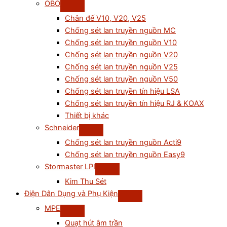
OBO
Chân đế V10, V20, V25
Chống sét lan truyền nguồn MC
Chống sét lan truyền nguồn V10
Chống sét lan truyền nguồn V20
Chống sét lan truyền nguồn V25
Chống sét lan truyền nguồn V50
Chống sét lan truyền tín hiệu LSA
Chống sét lan truyền tín hiệu RJ & KOAX
Thiết bị khác
Schneider
Chống sét lan truyền nguồn Acti9
Chống sét lan truyền nguồn Easy9
Stormaster LPI
Kim Thu Sét
Điện Dân Dụng và Phụ Kiện
MPE
Quạt hút âm trần