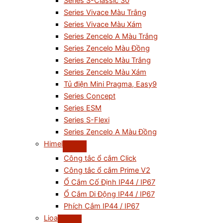
Series S-Classic 30
Series Vivace Màu Trắng
Series Vivace Màu Xám
Series Zencelo A Màu Trắng
Series Zencelo Màu Đồng
Series Zencelo Màu Trắng
Series Zencelo Màu Xám
Tủ điện Mini Pragma, Easy9
Series Concept
Series ESM
Series S-Flexi
Series Zencelo A Màu Đồng
Himel
Công tắc ổ cắm Click
Công tắc ổ cắm Prime V2
Ổ Cắm Cố Định IP44 / IP67
Ổ Cắm Di Động IP44 / IP67
Phích Cắm IP44 / IP67
Lioa