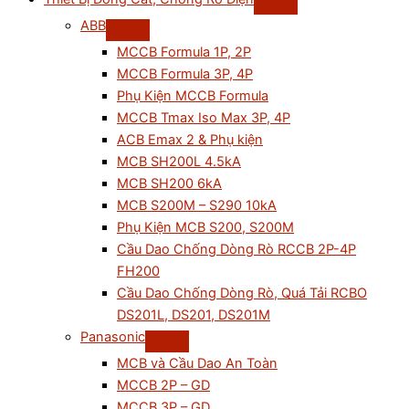
ABB
MCCB Formula 1P, 2P
MCCB Formula 3P, 4P
Phụ Kiện MCCB Formula
MCCB Tmax Iso Max 3P, 4P
ACB Emax 2 & Phụ kiện
MCB SH200L 4.5kA
MCB SH200 6kA
MCB S200M – S290 10kA
Phụ Kiện MCB S200, S200M
Cầu Dao Chống Dòng Rò RCCB 2P-4P
FH200
Cầu Dao Chống Dòng Rò, Quá Tải RCBO
DS201L, DS201, DS201M
Panasonic
MCB và Cầu Dao An Toàn
MCCB 2P – GD
MCCB 3P – GD