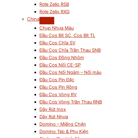
Rơle Zelio RSB
Rơle Zelio RXG
China
Chụp Nhựa Màu
Đầu Cos Bít SC, Cos Bít TL
Đầu Cos Chĩa SV
Đầu Cos Chĩa Trần Thau SNB
Đầu Cos Đồng Nhôm
Đầu Cos Nối CE-SP
Đầu Cos Nối Ngàm – Nối màu
Đầu Cos Pin Đặc
Đầu Cos Pin Rỗng
Đầu Cos Vòng RV
Đầu Cos Vòng Trần Thau RNB
Dây Rút Inox
Dây Rút Nhựa
Domino – Miếng Chặn
Domino Tép & Phụ Kiện