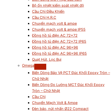
Bộ ổn nhiệt kiểm soát nhiệt độ
Cầu Chì Điều Khiển
Cầu Chì H.R.C
Chuyển mạch volt & ampe
Chuyển mạch volt & ampe IP55
Đồng hồ tủ điện AC 72×72
Đồng hồ tủ điện AC 72×72 IP65
Đồng hồ tủ điện AC 96×96
Đồng hồ tủ điện AC 96×96 IP65
Quạt Hút, Lọc Bụi
Omega
Biến Dòng Bảo Vệ PCT Đúc Khối Epoxy Tròn –
Chữ Nhật
Biến Dòng Đo Lường MCT Đúc Khối Epoxy
Tròn – Chữ Nhật
Cầu Chì
Chuyển Mạch Volt & Ampe
Đèn báo, nút nhấn Ø22 Compact