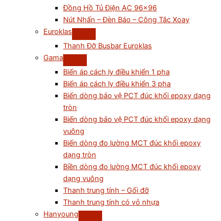
Đồng Hồ Tủ Điện AC 96×96
Nút Nhấn – Đèn Báo – Công Tắc Xoay
Euroklas
Thanh Đỡ Busbar Euroklas
Gama
Biến áp cách ly điều khiển 1 pha
Biến áp cách ly điều khiển 3 pha
Biến dòng bảo vệ PCT đúc khối epoxy dạng
tròn
Biến dòng bảo vệ PCT đúc khối epoxy dạng
vuông
Biến dòng đo lường MCT đúc khối epoxy
dạng tròn
Biền dòng đo lường MCT đúc khối epoxy
dạng vuông
Thanh trung tính – Gối đỡ
Thanh trung tính có vỏ nhựa
Hanyoung