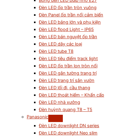
Bóng đèn LED bulb nhỏ E27
Đèn LED ốp trần tròn vuông
Đèn Panel ốp trần nổi cảm biến
Đèn LED bảng lớn và phụ kiện
Đèn LED flood Light – IP65
Đèn LED bán nguyệt ốp trần
Đèn LED dây các loại
Đèn LED tube T8
Đèn LED tiêu điểm track light
Đèn LED ốp trần lon tròn nổi
Đèn LED gắn tường trang trí
Đèn LED trang trí sân vườn
Đèn LED lối đi, cầu thang
Đèn LED thoát hiểm – Khẩn cấp
Đèn LED nhà xưởng
Đèn huỳnh quang T8 – T5
Panasonic
Đèn LED downlight DN series
Đèn LED downlight Neo slim