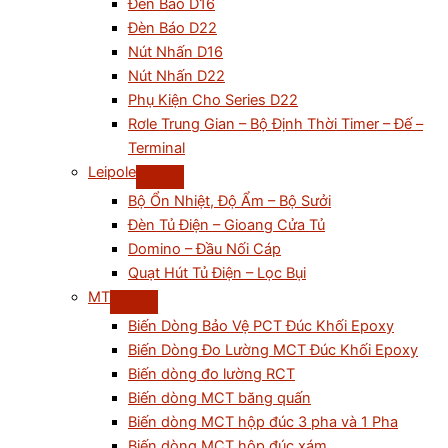
Đèn Báo D16
Đèn Báo D22
Nút Nhấn D16
Nút Nhấn D22
Phụ Kiện Cho Series D22
Rơle Trung Gian – Bộ Định Thời Timer – Đế –
Terminal
Leipole
Bộ Ổn Nhiệt, Độ Ẩm – Bộ Sưởi
Đèn Tủ Điện – Gioang Cửa Tủ
Domino – Đầu Nối Cáp
Quạt Hút Tủ Điện – Lọc Bụi
MT
Biến Dòng Bảo Vệ PCT Đúc Khối Epoxy
Biến Dòng Đo Lường MCT Đúc Khối Epoxy
Biến dòng đo lường RCT
Biến dòng MCT băng quấn
Biến dòng MCT hộp đúc 3 pha và 1 Pha
Biến dòng MCT hộp đúc xám