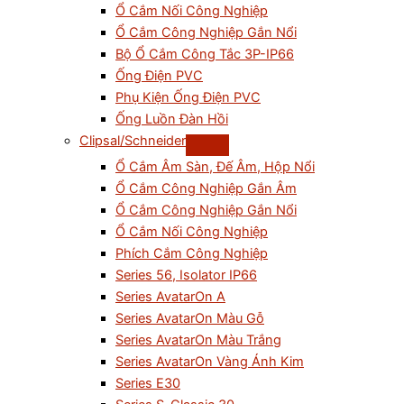
Ổ Cắm Nối Công Nghiệp
Ổ Cắm Công Nghiệp Gắn Nổi
Bộ Ổ Cắm Công Tắc 3P-IP66
Ống Điện PVC
Phụ Kiện Ống Điện PVC
Ống Luồn Đàn Hồi
Clipsal/Schneider
Ổ Cắm Âm Sàn, Đế Âm, Hộp Nổi
Ổ Cắm Công Nghiệp Gắn Âm
Ổ Cắm Công Nghiệp Gắn Nổi
Ổ Cắm Nối Công Nghiệp
Phích Cắm Công Nghiệp
Series 56, Isolator IP66
Series AvatarOn A
Series AvatarOn Màu Gỗ
Series AvatarOn Màu Trắng
Series AvatarOn Vàng Ánh Kim
Series E30