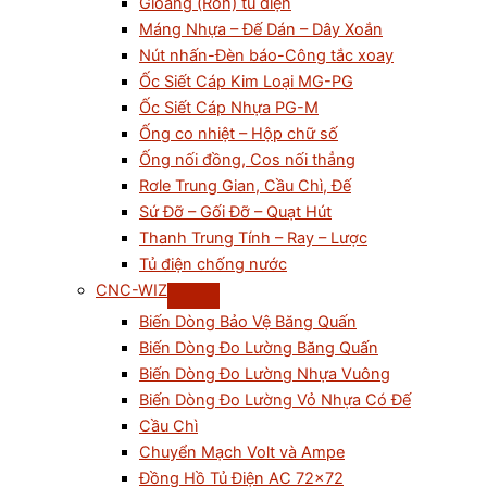
Gioăng (Ron) tủ điện
Máng Nhựa – Đế Dán – Dây Xoắn
Nút nhấn-Đèn báo-Công tắc xoay
Ốc Siết Cáp Kim Loại MG-PG
Ốc Siết Cáp Nhựa PG-M
Ống co nhiệt – Hộp chữ số
Ống nối đồng, Cos nối thẳng
Rơle Trung Gian, Cầu Chì, Đế
Sứ Đỡ – Gối Đỡ – Quạt Hút
Thanh Trung Tính – Ray – Lược
Tủ điện chống nước
CNC-WIZ
Biến Dòng Bảo Vệ Băng Quấn
Biến Dòng Đo Lường Băng Quấn
Biến Dòng Đo Lường Nhựa Vuông
Biến Dòng Đo Lường Vỏ Nhựa Có Đế
Cầu Chì
Chuyển Mạch Volt và Ampe
Đồng Hồ Tủ Điện AC 72×72