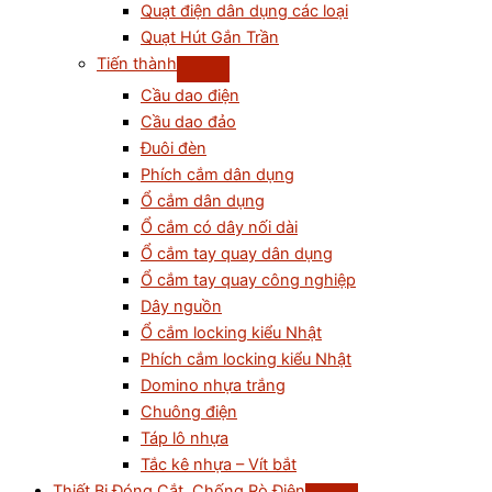
Quạt điện dân dụng các loại
Quạt Hút Gắn Trần
Tiến thành
Cầu dao điện
Cầu dao đảo
Đuôi đèn
Phích cắm dân dụng
Ổ cắm dân dụng
Ổ cắm có dây nối dài
Ổ cắm tay quay dân dụng
Ổ cắm tay quay công nghiệp
Dây nguồn
Ổ cắm locking kiểu Nhật
Phích cắm locking kiểu Nhật
Domino nhựa trắng
Chuông điện
Táp lô nhựa
Tắc kê nhựa – Vít bắt
Thiết Bị Đóng Cắt, Chống Rò Điện