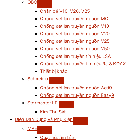
OBO
Chân đế V10, V20, V25
Chống sét lan truyền nguồn MC
Chống sét lan truyền nguồn V10
Chống sét lan truyền nguồn V20
Chống sét lan truyền nguồn V25
Chống sét lan truyền nguồn V50
Chống sét lan truyền tín hiệu LSA
Chống sét lan truyền tín hiệu RJ & KOAX
Thiết bị khác
Schneider
Chống sét lan truyền nguồn Acti9
Chống sét lan truyền nguồn Easy9
Stormaster LPI
Kim Thu Sét
Điện Dân Dụng và Phụ Kiện
MPE
Quạt hút âm trần