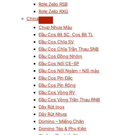
Rơle Zelio RSB
Rơle Zelio RXG
China
Chụp Nhựa Màu
Đầu Cos Bít SC, Cos Bít TL
Đầu Cos Chĩa SV
Đầu Cos Chĩa Trần Thau SNB
Đầu Cos Đồng Nhôm
Đầu Cos Nối CE-SP
Đầu Cos Nối Ngàm – Nối màu
Đầu Cos Pin Đặc
Đầu Cos Pin Rỗng
Đầu Cos Vòng RV
Đầu Cos Vòng Trần Thau RNB
Dây Rút Inox
Dây Rút Nhựa
Domino – Miếng Chặn
Domino Tép & Phụ Kiện