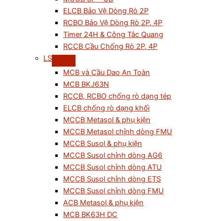
ELCB Bảo Vệ Dòng Rò 2P
RCBO Bảo Vệ Dòng Rò 2P, 4P
Timer 24H & Công Tắc Quang
RCCB Cầu Chống Rò 2P, 4P
LS
MCB và Cầu Dao An Toàn
MCB BKJ63N
RCCB, RCBO chống rò dạng tép
ELCB chống rò dạng khối
MCCB Metasol & phụ kiện
MCCB Metasol chỉnh dòng FMU
MCCB Susol & phụ kiện
MCCB Susol chỉnh dòng AG6
MCCB Susol chỉnh dòng ATU
MCCB Susol chỉnh dòng ETS
MCCB Susol chỉnh dòng FMU
ACB Metasol & phụ kiện
MCB BK63H DC