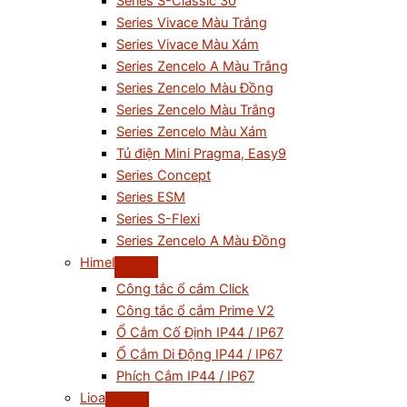
Series S-Classic 30
Series Vivace Màu Trắng
Series Vivace Màu Xám
Series Zencelo A Màu Trắng
Series Zencelo Màu Đồng
Series Zencelo Màu Trắng
Series Zencelo Màu Xám
Tủ điện Mini Pragma, Easy9
Series Concept
Series ESM
Series S-Flexi
Series Zencelo A Màu Đồng
Himel
Công tắc ổ cắm Click
Công tắc ổ cắm Prime V2
Ổ Cắm Cố Định IP44 / IP67
Ổ Cắm Di Động IP44 / IP67
Phích Cắm IP44 / IP67
Lioa