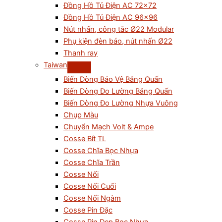
Đồng Hồ Tủ Điện AC 72×72
Đồng Hồ Tủ Điện AC 96×96
Nút nhấn, công tắc Ø22 Modular
Phụ kiện đèn báo, nút nhấn Ø22
Thanh ray
Taiwan
Biến Dòng Bảo Vệ Băng Quấn
Biến Dòng Đo Lường Băng Quấn
Biến Dòng Đo Lường Nhựa Vuông
Chụp Màu
Chuyển Mạch Volt & Ampe
Cosse Bít TL
Cosse Chĩa Bọc Nhựa
Cosse Chĩa Trần
Cosse Nối
Cosse Nối Cuối
Cosse Nối Ngàm
Cosse Pin Đặc