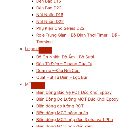
Đèn Báo D16
Đèn Báo D22
Nút Nhấn D16
Nút Nhấn D22
Phụ Kiện Cho Series D22
Rơle Trung Gian – Bộ Định Thời Timer – Đế –
Terminal
Leipole
Bộ Ổn Nhiệt, Độ Ẩm – Bộ Sưởi
Đèn Tủ Điện – Gioang Cửa Tủ
Domino – Đầu Nối Cáp
Quạt Hút Tủ Điện – Lọc Bụi
MT
Biến Dòng Bảo Vệ PCT Đúc Khối Epoxy
Biến Dòng Đo Lường MCT Đúc Khối Epoxy
Biến dòng đo lường RCT
Biến dòng MCT băng quấn
Biến dòng MCT hộp đúc 3 pha và 1 Pha
Biến dòng MCT hộp đúc xám