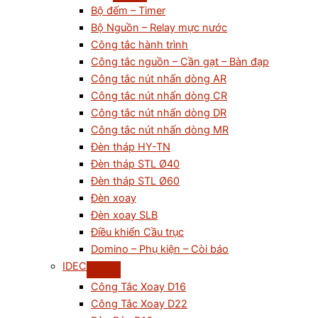
Bộ đếm – Timer
Bộ Nguồn – Relay mực nước
Công tắc hành trình
Công tắc nguồn – Cần gạt – Bàn đạp
Công tắc nút nhấn dòng AR
Công tắc nút nhấn dòng CR
Công tắc nút nhấn dòng DR
Công tắc nút nhấn dòng MR
Đèn tháp HY-TN
Đèn tháp STL Ø40
Đèn tháp STL Ø60
Đèn xoay
Đèn xoay SLB
Điều khiển Cầu trục
Domino – Phụ kiện – Còi báo
IDEC
Công Tắc Xoay D16
Công Tắc Xoay D22