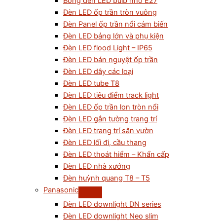
Bóng đèn LED bulb nhỏ E27
Đèn LED ốp trần tròn vuông
Đèn Panel ốp trần nổi cảm biến
Đèn LED bảng lớn và phụ kiện
Đèn LED flood Light – IP65
Đèn LED bán nguyệt ốp trần
Đèn LED dây các loại
Đèn LED tube T8
Đèn LED tiêu điểm track light
Đèn LED ốp trần lon tròn nổi
Đèn LED gắn tường trang trí
Đèn LED trang trí sân vườn
Đèn LED lối đi, cầu thang
Đèn LED thoát hiểm – Khẩn cấp
Đèn LED nhà xưởng
Đèn huỳnh quang T8 – T5
Panasonic
Đèn LED downlight DN series
Đèn LED downlight Neo slim