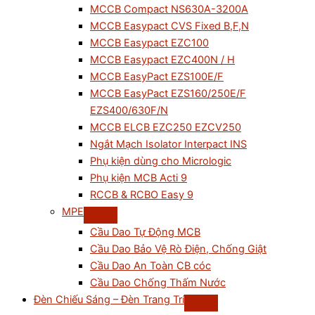
MCCB Compact NS630A-3200A
MCCB Easypact CVS Fixed B,F,N
MCCB Easypact EZC100
MCCB Easypact EZC400N / H
MCCB EasyPact EZS100E/F
MCCB EasyPact EZS160/250E/F
EZS400/630F/N
MCCB ELCB EZC250 EZCV250
Ngắt Mạch Isolator Interpact INS
Phụ kiện dùng cho Micrologic
Phụ kiện MCB Acti 9
RCCB & RCBO Easy 9
MPE
Cầu Dao Tự Động MCB
Cầu Dao Bảo Vệ Rò Điện, Chống Giật
Cầu Dao An Toàn CB cóc
Cầu Dao Chống Thấm Nước
Đèn Chiếu Sáng – Đèn Trang Trí