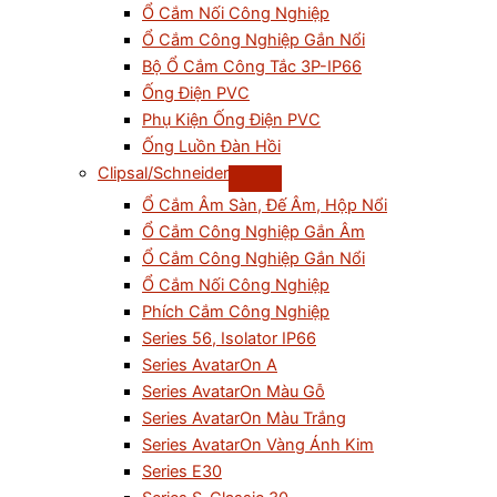
Ổ Cắm Nối Công Nghiệp
Ổ Cắm Công Nghiệp Gắn Nổi
Bộ Ổ Cắm Công Tắc 3P-IP66
Ống Điện PVC
Phụ Kiện Ống Điện PVC
Ống Luồn Đàn Hồi
Clipsal/Schneider
Ổ Cắm Âm Sàn, Đế Âm, Hộp Nổi
Ổ Cắm Công Nghiệp Gắn Âm
Ổ Cắm Công Nghiệp Gắn Nổi
Ổ Cắm Nối Công Nghiệp
Phích Cắm Công Nghiệp
Series 56, Isolator IP66
Series AvatarOn A
Series AvatarOn Màu Gỗ
Series AvatarOn Màu Trắng
Series AvatarOn Vàng Ánh Kim
Series E30