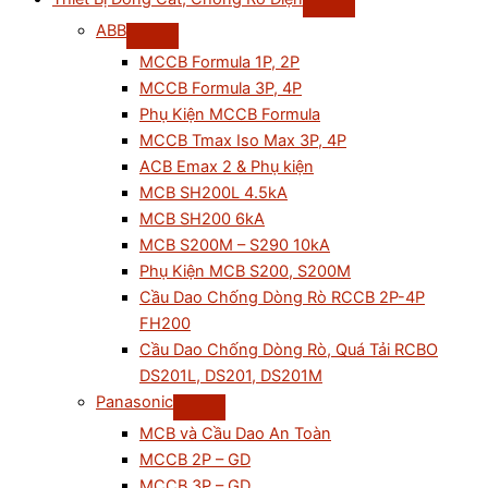
ABB
MCCB Formula 1P, 2P
MCCB Formula 3P, 4P
Phụ Kiện MCCB Formula
MCCB Tmax Iso Max 3P, 4P
ACB Emax 2 & Phụ kiện
MCB SH200L 4.5kA
MCB SH200 6kA
MCB S200M – S290 10kA
Phụ Kiện MCB S200, S200M
Cầu Dao Chống Dòng Rò RCCB 2P-4P
FH200
Cầu Dao Chống Dòng Rò, Quá Tải RCBO
DS201L, DS201, DS201M
Panasonic
MCB và Cầu Dao An Toàn
MCCB 2P – GD
MCCB 3P – GD