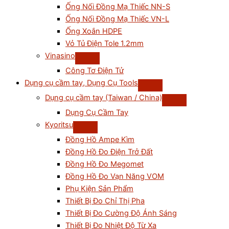
Ống Nối Đồng Mạ Thiếc NN-S
Ống Nối Đồng Mạ Thiếc VN-L
Ống Xoắn HDPE
Vỏ Tủ Điện Tole 1.2mm
Vinasino
Công Tơ Điện Tử
Dụng cụ cầm tay, Dụng Cụ Tools
Dụng cụ cầm tay (Taiwan / China)
Dụng Cụ Cầm Tay
Kyoritsu
Đồng Hồ Ampe Kìm
Đồng Hồ Đo Điện Trở Đất
Đồng Hồ Đo Megomet
Đồng Hồ Đo Vạn Năng VOM
Phụ Kiện Sản Phẩm
Thiết Bị Đo Chỉ Thị Pha
Thiết Bị Đo Cường Độ Ánh Sáng
Thiết Bị Đo Nhiệt Độ Từ Xa