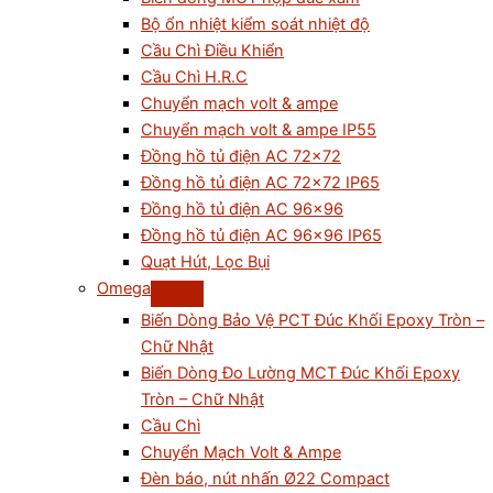
Bộ ổn nhiệt kiểm soát nhiệt độ
Cầu Chì Điều Khiển
Cầu Chì H.R.C
Chuyển mạch volt & ampe
Chuyển mạch volt & ampe IP55
Đồng hồ tủ điện AC 72×72
Đồng hồ tủ điện AC 72×72 IP65
Đồng hồ tủ điện AC 96×96
Đồng hồ tủ điện AC 96×96 IP65
Quạt Hút, Lọc Bụi
Omega
Biến Dòng Bảo Vệ PCT Đúc Khối Epoxy Tròn –
Chữ Nhật
Biến Dòng Đo Lường MCT Đúc Khối Epoxy
Tròn – Chữ Nhật
Cầu Chì
Chuyển Mạch Volt & Ampe
Đèn báo, nút nhấn Ø22 Compact