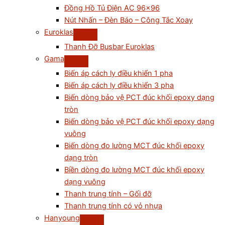
Đồng Hồ Tủ Điện AC 96×96
Nút Nhấn – Đèn Báo – Công Tắc Xoay
Euroklas
Thanh Đỡ Busbar Euroklas
Gama
Biến áp cách ly điều khiển 1 pha
Biến áp cách ly điều khiển 3 pha
Biến dòng bảo vệ PCT đúc khối epoxy dạng
tròn
Biến dòng bảo vệ PCT đúc khối epoxy dạng
vuông
Biến dòng đo lường MCT đúc khối epoxy
dạng tròn
Biền dòng đo lường MCT đúc khối epoxy
dạng vuông
Thanh trung tính – Gối đỡ
Thanh trung tính có vỏ nhựa
Hanyoung