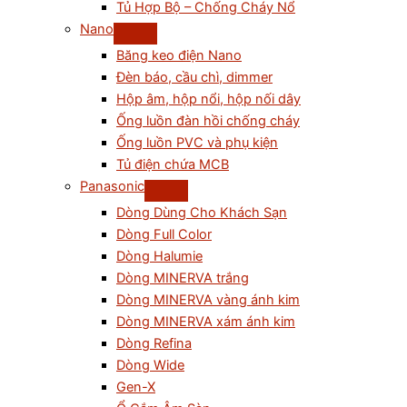
Tủ Hợp Bộ – Chống Cháy Nổ
Nano
Băng keo điện Nano
Đèn báo, cầu chì, dimmer
Hộp âm, hộp nổi, hộp nối dây
Ống luồn đàn hồi chống cháy
Ống luồn PVC và phụ kiện
Tủ điện chứa MCB
Panasonic
Dòng Dùng Cho Khách Sạn
Dòng Full Color
Dòng Halumie
Dòng MINERVA trắng
Dòng MINERVA vàng ánh kim
Dòng MINERVA xám ánh kim
Dòng Refina
Dòng Wide
Gen-X