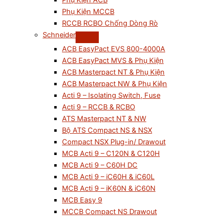
Phụ Kiện ACB
Phụ Kiện MCCB
RCCB RCBO Chống Dòng Rò
Schneider
ACB EasyPact EVS 800-4000A
ACB EasyPact MVS & Phụ Kiện
ACB Masterpact NT & Phụ Kiện
ACB Masterpact NW & Phụ Kiện
Acti 9 – Isolating Switch, Fuse
Acti 9 – RCCB & RCBO
ATS Masterpact NT & NW
Bộ ATS Compact NS & NSX
Compact NSX Plug-in/ Drawout
MCB Acti 9 – C120N & C120H
MCB Acti 9 – C60H DC
MCB Acti 9 – iC60H & iC60L
MCB Acti 9 – iK60N & iC60N
MCB Easy 9
MCCB Compact NS Drawout