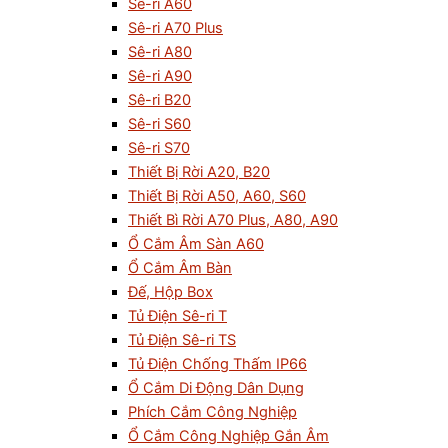
Sê-ri A60
Sê-ri A70 Plus
Sê-ri A80
Sê-ri A90
Sê-ri B20
Sê-ri S60
Sê-ri S70
Thiết Bị Rời A20, B20
Thiết Bị Rời A50, A60, S60
Thiết Bì Rời A70 Plus, A80, A90
Ổ Cắm Âm Sàn A60
Ổ Cắm Âm Bàn
Đế, Hộp Box
Tủ Điện Sê-ri T
Tủ Điện Sê-ri TS
Tủ Điện Chống Thấm IP66
Ổ Cắm Di Động Dân Dụng
Phích Cắm Công Nghiệp
Ổ Cắm Công Nghiệp Gắn Âm