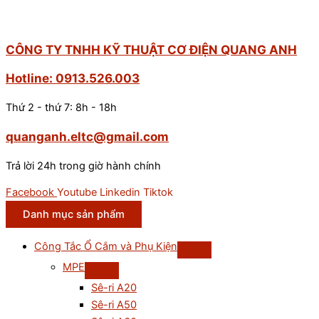
CÔNG TY TNHH KỸ THUẬT CƠ ĐIỆN QUANG ANH
Hotline: 0913.526.003
Thứ 2 - thứ 7: 8h - 18h
quanganh.eltc@gmail.com
Trả lời 24h trong giờ hành chính
Facebook
Youtube
Linkedin
Tiktok
Danh mục sản phẩm
Công Tắc Ổ Cắm và Phụ Kiện
MPE
Sê-ri A20
Sê-ri A50