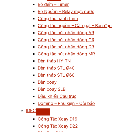
Bộ đếm – Timer
Bộ Nguồn – Relay mực nước
Công tắc hành trình
Công tắc nguồn – Cần gạt – Bàn đạp
Công tắc nút nhấn dòng AR
Công tắc nút nhấn dòng CR
Công tắc nút nhấn dòng DR
Công tắc nút nhấn dòng MR
Đèn tháp HY-TN
Đèn tháp STL Ø40
Đèn tháp STL Ø60
Đèn xoay
Đèn xoay SLB
Điều khiển Cầu trục
Domino – Phụ kiện – Còi báo
IDEC
Công Tắc Xoay D16
Công Tắc Xoay D22