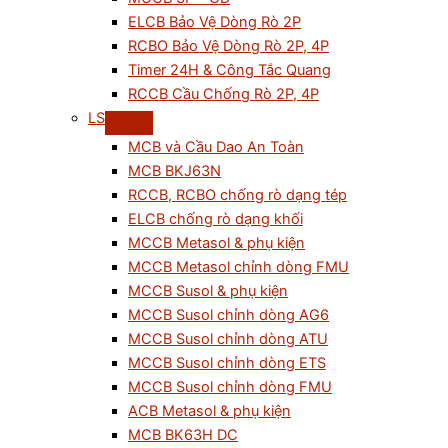
ELCB Bảo Vệ Dòng Rò 2P
RCBO Bảo Vệ Dòng Rò 2P, 4P
Timer 24H & Công Tắc Quang
RCCB Cầu Chống Rò 2P, 4P
LS
MCB và Cầu Dao An Toàn
MCB BKJ63N
RCCB, RCBO chống rò dạng tép
ELCB chống rò dạng khối
MCCB Metasol & phụ kiện
MCCB Metasol chỉnh dòng FMU
MCCB Susol & phụ kiện
MCCB Susol chỉnh dòng AG6
MCCB Susol chỉnh dòng ATU
MCCB Susol chỉnh dòng ETS
MCCB Susol chỉnh dòng FMU
ACB Metasol & phụ kiện
MCB BK63H DC