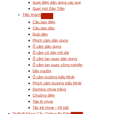
Quạt điện dân dụng các loại
Quạt Hút Gắn Trần
Tiến thành
Cầu dao điện
Cầu dao đảo
Đuôi đèn
Phích cắm dân dụng
Ổ cắm dân dụng
Ổ cắm có dây nối dài
Ổ cắm tay quay dân dụng
Ổ cắm tay quay công nghiệp
Dây nguồn
Ổ cắm locking kiểu Nhật
Phích cắm locking kiểu Nhật
Domino nhựa trắng
Chuông điện
Táp lô nhựa
Tắc kê nhựa – Vít bắt
Thiết Bị Đóng Cắt, Chống Rò Điện