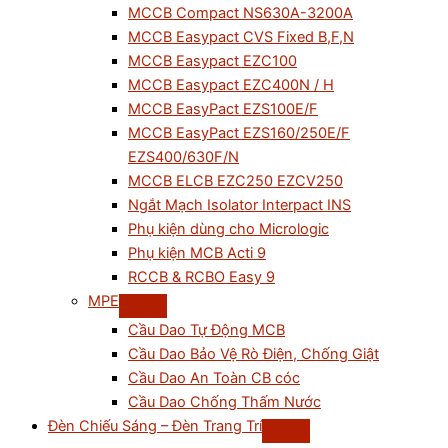
MCCB Compact NS630A-3200A
MCCB Easypact CVS Fixed B,F,N
MCCB Easypact EZC100
MCCB Easypact EZC400N / H
MCCB EasyPact EZS100E/F
MCCB EasyPact EZS160/250E/F
EZS400/630F/N
MCCB ELCB EZC250 EZCV250
Ngắt Mạch Isolator Interpact INS
Phụ kiện dùng cho Micrologic
Phụ kiện MCB Acti 9
RCCB & RCBO Easy 9
MPE
Cầu Dao Tự Động MCB
Cầu Dao Bảo Vệ Rò Điện, Chống Giật
Cầu Dao An Toàn CB cóc
Cầu Dao Chống Thấm Nước
Đèn Chiếu Sáng – Đèn Trang Trí