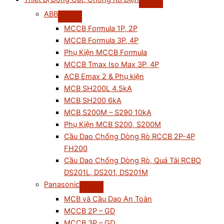
ABB
MCCB Formula 1P, 2P
MCCB Formula 3P, 4P
Phụ Kiện MCCB Formula
MCCB Tmax Iso Max 3P, 4P
ACB Emax 2 & Phụ kiện
MCB SH200L 4.5kA
MCB SH200 6kA
MCB S200M – S290 10kA
Phụ Kiện MCB S200, S200M
Cầu Dao Chống Dòng Rò RCCB 2P-4P
FH200
Cầu Dao Chống Dòng Rò, Quá Tải RCBO
DS201L, DS201, DS201M
Panasonic
MCB và Cầu Dao An Toàn
MCCB 2P – GD
MCCB 3P – GD