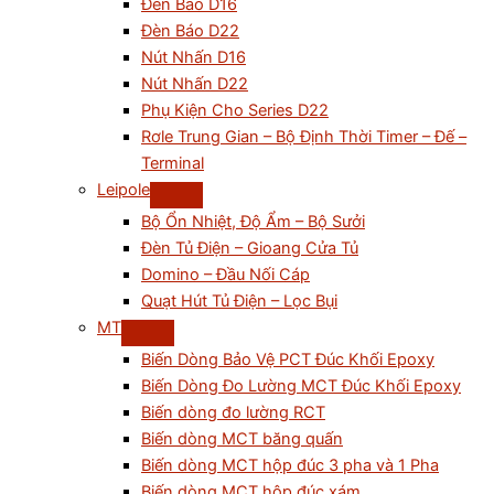
Đèn Báo D16
Đèn Báo D22
Nút Nhấn D16
Nút Nhấn D22
Phụ Kiện Cho Series D22
Rơle Trung Gian – Bộ Định Thời Timer – Đế –
Terminal
Leipole
Bộ Ổn Nhiệt, Độ Ẩm – Bộ Sưởi
Đèn Tủ Điện – Gioang Cửa Tủ
Domino – Đầu Nối Cáp
Quạt Hút Tủ Điện – Lọc Bụi
MT
Biến Dòng Bảo Vệ PCT Đúc Khối Epoxy
Biến Dòng Đo Lường MCT Đúc Khối Epoxy
Biến dòng đo lường RCT
Biến dòng MCT băng quấn
Biến dòng MCT hộp đúc 3 pha và 1 Pha
Biến dòng MCT hộp đúc xám