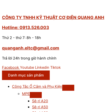
CÔNG TY TNHH KỸ THUẬT CƠ ĐIỆN QUANG ANH
Hotline: 0913.526.003
Thứ 2 - thứ 7: 8h - 18h
quanganh.eltc@gmail.com
Trả lời 24h trong giờ hành chính
Facebook
Youtube
Linkedin
Tiktok
Danh mục sản phẩm
Công Tắc Ổ Cắm và Phụ Kiện
MPE
Sê-ri A20
Sê-ri A50