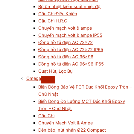
Bộ ổn nhiệt kiểm soát nhiệt độ
Cầu Chì Điều Khiển
Cầu Chì H.R.C
Chuyển mạch volt & ampe
Chuyển mạch volt & ampe IP55
Đồng hồ tủ điện AC 72×72
Đồng hồ tủ điện AC 72×72 IP65
Đồng hồ tủ điện AC 96×96
Đồng hồ tủ điện AC 96×96 IP65
Quạt Hút, Lọc Bụi
Omega
Biến Dòng Bảo Vệ PCT Đúc Khối Epoxy Tròn –
Chữ Nhật
Biến Dòng Đo Lường MCT Đúc Khối Epoxy
Tròn – Chữ Nhật
Cầu Chì
Chuyển Mạch Volt & Ampe
Đèn báo, nút nhấn Ø22 Compact