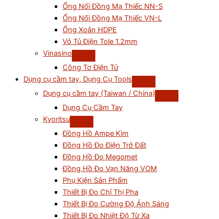
Ống Nối Đồng Mạ Thiếc NN-S
Ống Nối Đồng Mạ Thiếc VN-L
Ống Xoắn HDPE
Vỏ Tủ Điện Tole 1.2mm
Vinasino
Công Tơ Điện Tử
Dụng cụ cầm tay, Dụng Cụ Tools
Dụng cụ cầm tay (Taiwan / China)
Dụng Cụ Cầm Tay
Kyoritsu
Đồng Hồ Ampe Kìm
Đồng Hồ Đo Điện Trở Đất
Đồng Hồ Đo Megomet
Đồng Hồ Đo Vạn Năng VOM
Phụ Kiện Sản Phẩm
Thiết Bị Đo Chỉ Thị Pha
Thiết Bị Đo Cường Độ Ánh Sáng
Thiết Bị Đo Nhiệt Độ Từ Xa