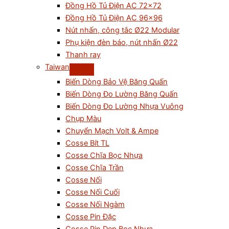
Đồng Hồ Tủ Điện AC 72×72
Đồng Hồ Tủ Điện AC 96×96
Nút nhấn, công tắc Ø22 Modular
Phụ kiện đèn báo, nút nhấn Ø22
Thanh ray
Taiwan
Biến Dòng Bảo Vệ Băng Quấn
Biến Dòng Đo Lường Băng Quấn
Biến Dòng Đo Lường Nhựa Vuông
Chụp Màu
Chuyển Mạch Volt & Ampe
Cosse Bít TL
Cosse Chĩa Bọc Nhựa
Cosse Chĩa Trần
Cosse Nối
Cosse Nối Cuối
Cosse Nối Ngàm
Cosse Pin Đặc