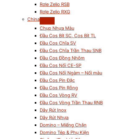
Rơle Zelio RSB
Rơle Zelio RXG
China
Chụp Nhựa Màu
Đầu Cos Bít SC, Cos Bít TL
Đầu Cos Chĩa SV
Đầu Cos Chĩa Trần Thau SNB
Đầu Cos Đồng Nhôm
Đầu Cos Nối CE-SP
Đầu Cos Nối Ngàm – Nối màu
Đầu Cos Pin Đặc
Đầu Cos Pin Rỗng
Đầu Cos Vòng RV
Đầu Cos Vòng Trần Thau RNB
Dây Rút Inox
Dây Rút Nhựa
Domino – Miếng Chặn
Domino Tép & Phụ Kiện