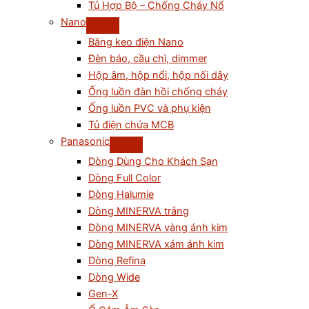
Tủ Hợp Bộ – Chống Cháy Nổ
Nano
Băng keo điện Nano
Đèn báo, cầu chì, dimmer
Hộp âm, hộp nổi, hộp nối dây
Ống luồn đàn hồi chống cháy
Ống luồn PVC và phụ kiện
Tủ điện chứa MCB
Panasonic
Dòng Dùng Cho Khách Sạn
Dòng Full Color
Dòng Halumie
Dòng MINERVA trắng
Dòng MINERVA vàng ánh kim
Dòng MINERVA xám ánh kim
Dòng Refina
Dòng Wide
Gen-X