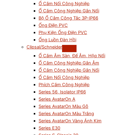
Ổ Cắm Nối Công Nghiệp
Ổ Cắm Công Nghiệp Gắn Nổi
Bộ Ổ Cắm Công Tắc 3P-IP66
Ống Điện PVC
Phụ Kiện Ống Điện PVC
Ống Luồn Đàn Hồi
Clipsal/Schneider
Ổ Cắm Âm Sàn, Đế Âm, Hộp Nổi
Ổ Cắm Công Nghiệp Gắn Âm
Ổ Cắm Công Nghiệp Gắn Nổi
Ổ Cắm Nối Công Nghiệp
Phích Cắm Công Nghiệp
Series 56, Isolator IP66
Series AvatarOn A
Series AvatarOn Màu Gỗ
Series AvatarOn Màu Trắng
Series AvatarOn Vàng Ánh Kim
Series E30