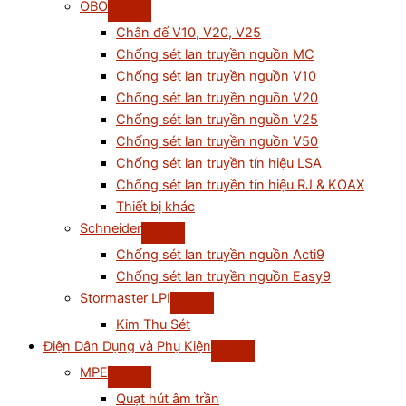
OBO
Chân đế V10, V20, V25
Chống sét lan truyền nguồn MC
Chống sét lan truyền nguồn V10
Chống sét lan truyền nguồn V20
Chống sét lan truyền nguồn V25
Chống sét lan truyền nguồn V50
Chống sét lan truyền tín hiệu LSA
Chống sét lan truyền tín hiệu RJ & KOAX
Thiết bị khác
Schneider
Chống sét lan truyền nguồn Acti9
Chống sét lan truyền nguồn Easy9
Stormaster LPI
Kim Thu Sét
Điện Dân Dụng và Phụ Kiện
MPE
Quạt hút âm trần