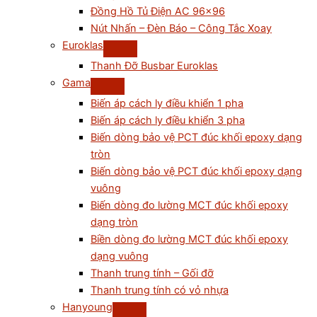
Đồng Hồ Tủ Điện AC 96×96
Nút Nhấn – Đèn Báo – Công Tắc Xoay
Euroklas
Thanh Đỡ Busbar Euroklas
Gama
Biến áp cách ly điều khiển 1 pha
Biến áp cách ly điều khiển 3 pha
Biến dòng bảo vệ PCT đúc khối epoxy dạng
tròn
Biến dòng bảo vệ PCT đúc khối epoxy dạng
vuông
Biến dòng đo lường MCT đúc khối epoxy
dạng tròn
Biền dòng đo lường MCT đúc khối epoxy
dạng vuông
Thanh trung tính – Gối đỡ
Thanh trung tính có vỏ nhựa
Hanyoung