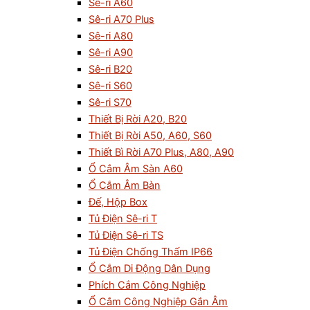
Sê-ri A60
Sê-ri A70 Plus
Sê-ri A80
Sê-ri A90
Sê-ri B20
Sê-ri S60
Sê-ri S70
Thiết Bị Rời A20, B20
Thiết Bị Rời A50, A60, S60
Thiết Bì Rời A70 Plus, A80, A90
Ổ Cắm Âm Sàn A60
Ổ Cắm Âm Bàn
Đế, Hộp Box
Tủ Điện Sê-ri T
Tủ Điện Sê-ri TS
Tủ Điện Chống Thấm IP66
Ổ Cắm Di Động Dân Dụng
Phích Cắm Công Nghiệp
Ổ Cắm Công Nghiệp Gắn Âm