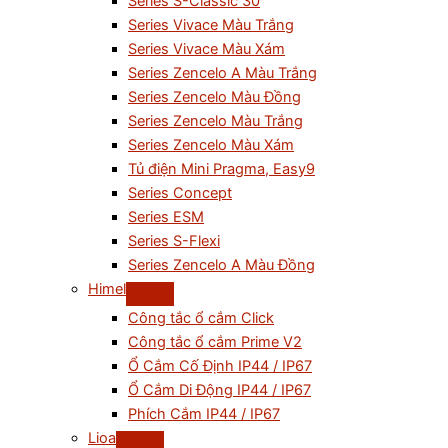
Series S-Classic 30
Series Vivace Màu Trắng
Series Vivace Màu Xám
Series Zencelo A Màu Trắng
Series Zencelo Màu Đồng
Series Zencelo Màu Trắng
Series Zencelo Màu Xám
Tủ điện Mini Pragma, Easy9
Series Concept
Series ESM
Series S-Flexi
Series Zencelo A Màu Đồng
Himel
Công tắc ổ cắm Click
Công tắc ổ cắm Prime V2
Ổ Cắm Cố Định IP44 / IP67
Ổ Cắm Di Động IP44 / IP67
Phích Cắm IP44 / IP67
Lioa