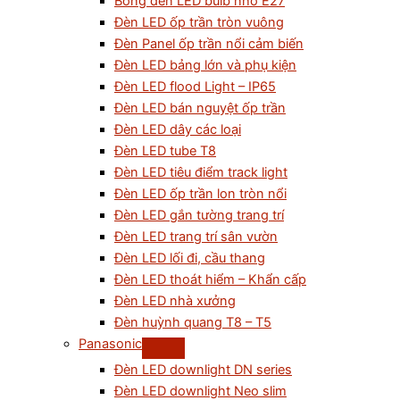
Bóng đèn LED bulb nhỏ E27
Đèn LED ốp trần tròn vuông
Đèn Panel ốp trần nổi cảm biến
Đèn LED bảng lớn và phụ kiện
Đèn LED flood Light – IP65
Đèn LED bán nguyệt ốp trần
Đèn LED dây các loại
Đèn LED tube T8
Đèn LED tiêu điểm track light
Đèn LED ốp trần lon tròn nổi
Đèn LED gắn tường trang trí
Đèn LED trang trí sân vườn
Đèn LED lối đi, cầu thang
Đèn LED thoát hiểm – Khẩn cấp
Đèn LED nhà xưởng
Đèn huỳnh quang T8 – T5
Panasonic
Đèn LED downlight DN series
Đèn LED downlight Neo slim