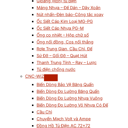
Gioăng (Ron) tủ điện
Máng Nhựa – Đế Dán – Dây Xoắn
Nút nhấn-Đèn báo-Công tắc xoay
Ốc Siết Cáp Kim Loại MG-PG
Ốc Siết Cáp Nhựa PG-M
Ống co nhiệt – Hộp chữ số
Ống nối đồng, Cos nối thẳng
Rơle Trung Gian, Cầu Chì, Đế
Sứ Đỡ – Gối Đỡ – Quạt Hút
Thanh Trung Tính – Ray – Lược
Tủ điện chống nước
CNC-WIZ
Biến Dòng Bảo Vệ Băng Quấn
Biến Dòng Đo Lường Băng Quấn
Biến Dòng Đo Lường Nhựa Vuông
Biến Dòng Đo Lường Vỏ Nhựa Có Đế
Cầu Chì
Chuyển Mạch Volt và Ampe
Đồng Hồ Tủ Điện AC 72×72