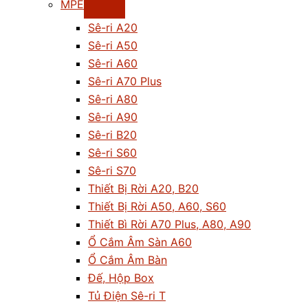
MPE
Sê-ri A20
Sê-ri A50
Sê-ri A60
Sê-ri A70 Plus
Sê-ri A80
Sê-ri A90
Sê-ri B20
Sê-ri S60
Sê-ri S70
Thiết Bị Rời A20, B20
Thiết Bị Rời A50, A60, S60
Thiết Bì Rời A70 Plus, A80, A90
Ổ Cắm Âm Sàn A60
Ổ Cắm Âm Bàn
Đế, Hộp Box
Tủ Điện Sê-ri T