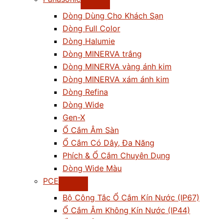
Dòng Dùng Cho Khách Sạn
Dòng Full Color
Dòng Halumie
Dòng MINERVA trắng
Dòng MINERVA vàng ánh kim
Dòng MINERVA xám ánh kim
Dòng Refina
Dòng Wide
Gen-X
Ổ Cắm Âm Sàn
Ổ Cắm Có Dây, Đa Năng
Phích & Ổ Cắm Chuyên Dụng
Dòng Wide Màu
PCE
Bộ Công Tắc Ổ Cắm Kín Nước (IP67)
Ổ Cắm Âm Không Kín Nước (IP44)