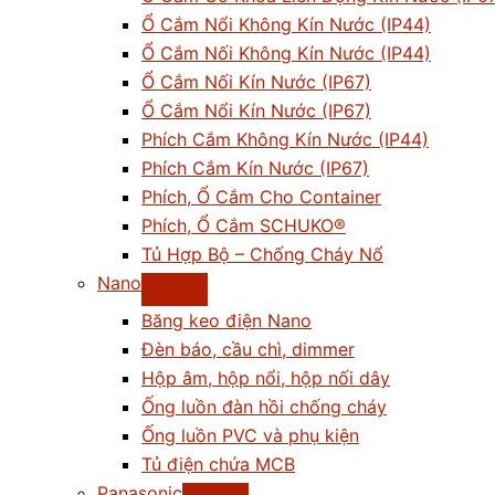
Ổ Cắm Nổi Không Kín Nước (IP44)
Ổ Cắm Nối Không Kín Nước (IP44)
Ổ Cắm Nối Kín Nước (IP67)
Ổ Cắm Nổi Kín Nước (IP67)
Phích Cắm Không Kín Nước (IP44)
Phích Cắm Kín Nước (IP67)
Phích, Ổ Cắm Cho Container
Phích, Ổ Cắm SCHUKO®
Tủ Hợp Bộ – Chống Cháy Nổ
Nano
Băng keo điện Nano
Đèn báo, cầu chì, dimmer
Hộp âm, hộp nổi, hộp nối dây
Ống luồn đàn hồi chống cháy
Ống luồn PVC và phụ kiện
Tủ điện chứa MCB
Panasonic