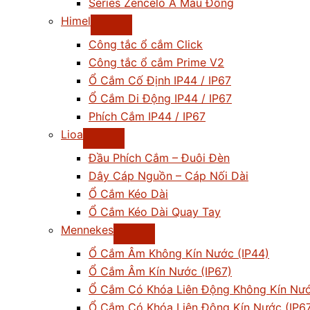
Series Zencelo A Màu Đồng
Himel
Công tắc ổ cắm Click
Công tắc ổ cắm Prime V2
Ổ Cắm Cố Định IP44 / IP67
Ổ Cắm Di Động IP44 / IP67
Phích Cắm IP44 / IP67
Lioa
Đầu Phích Cắm – Đuôi Đèn
Dây Cáp Nguồn – Cáp Nối Dài
Ổ Cắm Kéo Dài
Ổ Cắm Kéo Dài Quay Tay
Mennekes
Ổ Cắm Âm Không Kín Nước (IP44)
Ổ Cắm Âm Kín Nước (IP67)
Ổ Cắm Có Khóa Liên Động Không Kín Nướ
Ổ Cắm Có Khóa Liên Động Kín Nước (IP6