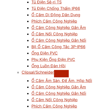
Tủ Điện Sê-ri TS
Tủ Điện Chống Thấm IP66
Ổ Cắm Di Động Dân Dụng
Phích Cắm Công Nghiệp
Ổ Cắm Công Nghiệp Gắn Âm
Ổ Cắm Nối Công Nghiệp
Ổ Cắm Công Nghiệp Gắn Nổi
Bộ Ổ Cắm Công Tắc 3P-IP66
Ống Điện PVC
Phụ Kiện Ống Điện PVC
Ống Luồn Đàn Hồi
Clipsal/Schneider
Ổ Cắm Âm Sàn, Đế Âm, Hộp Nổi
Ổ Cắm Công Nghiệp Gắn Âm
Ổ Cắm Công Nghiệp Gắn Nổi
Ổ Cắm Nối Công Nghiệp
Phích Cắm Công Nghiệp