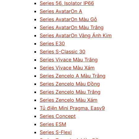
Series 56, Isolator IP66
Series AvatarOn A
Series AvatarOn Màu Gỗ
Series AvatarOn Màu Trắng
Series AvatarOn Vàng Ánh Kim
Series E30
Series S-Classic 30
Series Vivace Màu Trắng
Series Vivace Màu Xám
Series Zencelo A Màu Trắng
Series Zencelo Màu Đồng
Series Zencelo Màu Trắng
Series Zencelo Màu Xám
Tủ điện Mini Pragma, Easy9
Series Concept
Series ESM
Series S-Flexi