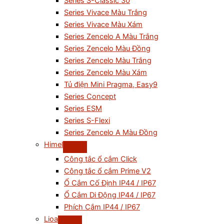
Series S-Classic 30
Series Vivace Màu Trắng
Series Vivace Màu Xám
Series Zencelo A Màu Trắng
Series Zencelo Màu Đồng
Series Zencelo Màu Trắng
Series Zencelo Màu Xám
Tủ điện Mini Pragma, Easy9
Series Concept
Series ESM
Series S-Flexi
Series Zencelo A Màu Đồng
Himel
Công tắc ổ cắm Click
Công tắc ổ cắm Prime V2
Ổ Cắm Cố Định IP44 / IP67
Ổ Cắm Di Động IP44 / IP67
Phích Cắm IP44 / IP67
Lioa