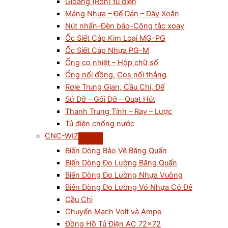
Gioăng (Ron) tủ điện
Máng Nhựa – Đế Dán – Dây Xoắn
Nút nhấn-Đèn báo-Công tắc xoay
Ốc Siết Cáp Kim Loại MG-PG
Ốc Siết Cáp Nhựa PG-M
Ống co nhiệt – Hộp chữ số
Ống nối đồng, Cos nối thẳng
Rơle Trung Gian, Cầu Chì, Đế
Sứ Đỡ – Gối Đỡ – Quạt Hút
Thanh Trung Tính – Ray – Lược
Tủ điện chống nước
CNC-WIZ
Biến Dòng Bảo Vệ Băng Quấn
Biến Dòng Đo Lường Băng Quấn
Biến Dòng Đo Lường Nhựa Vuông
Biến Dòng Đo Lường Vỏ Nhựa Có Đế
Cầu Chì
Chuyển Mạch Volt và Ampe
Đồng Hồ Tủ Điện AC 72×72