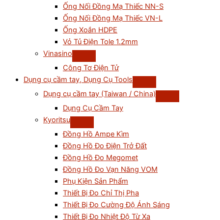
Ống Nối Đồng Mạ Thiếc NN-S
Ống Nối Đồng Mạ Thiếc VN-L
Ống Xoắn HDPE
Vỏ Tủ Điện Tole 1.2mm
Vinasino
Công Tơ Điện Tử
Dụng cụ cầm tay, Dụng Cụ Tools
Dụng cụ cầm tay (Taiwan / China)
Dụng Cụ Cầm Tay
Kyoritsu
Đồng Hồ Ampe Kìm
Đồng Hồ Đo Điện Trở Đất
Đồng Hồ Đo Megomet
Đồng Hồ Đo Vạn Năng VOM
Phụ Kiện Sản Phẩm
Thiết Bị Đo Chỉ Thị Pha
Thiết Bị Đo Cường Độ Ánh Sáng
Thiết Bị Đo Nhiệt Độ Từ Xa