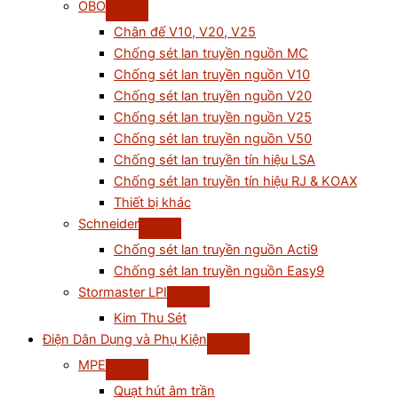
OBO
Chân đế V10, V20, V25
Chống sét lan truyền nguồn MC
Chống sét lan truyền nguồn V10
Chống sét lan truyền nguồn V20
Chống sét lan truyền nguồn V25
Chống sét lan truyền nguồn V50
Chống sét lan truyền tín hiệu LSA
Chống sét lan truyền tín hiệu RJ & KOAX
Thiết bị khác
Schneider
Chống sét lan truyền nguồn Acti9
Chống sét lan truyền nguồn Easy9
Stormaster LPI
Kim Thu Sét
Điện Dân Dụng và Phụ Kiện
MPE
Quạt hút âm trần