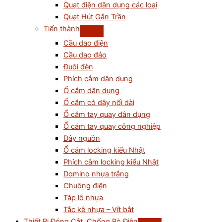
Quạt điện dân dụng các loại
Quạt Hút Gắn Trần
Tiến thành
Cầu dao điện
Cầu dao đảo
Đuôi đèn
Phích cắm dân dụng
Ổ cắm dân dụng
Ổ cắm có dây nối dài
Ổ cắm tay quay dân dụng
Ổ cắm tay quay công nghiệp
Dây nguồn
Ổ cắm locking kiểu Nhật
Phích cắm locking kiểu Nhật
Domino nhựa trắng
Chuông điện
Táp lô nhựa
Tắc kê nhựa – Vít bắt
Thiết Bị Đóng Cắt, Chống Rò Điện