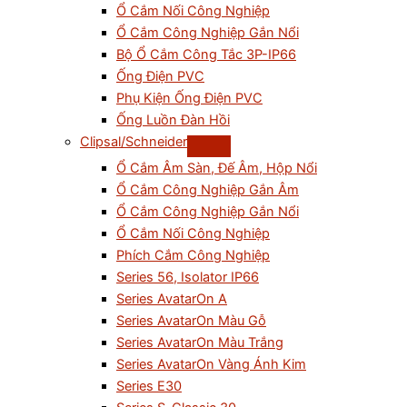
Ổ Cắm Nối Công Nghiệp
Ổ Cắm Công Nghiệp Gắn Nổi
Bộ Ổ Cắm Công Tắc 3P-IP66
Ống Điện PVC
Phụ Kiện Ống Điện PVC
Ống Luồn Đàn Hồi
Clipsal/Schneider
Ổ Cắm Âm Sàn, Đế Âm, Hộp Nổi
Ổ Cắm Công Nghiệp Gắn Âm
Ổ Cắm Công Nghiệp Gắn Nổi
Ổ Cắm Nối Công Nghiệp
Phích Cắm Công Nghiệp
Series 56, Isolator IP66
Series AvatarOn A
Series AvatarOn Màu Gỗ
Series AvatarOn Màu Trắng
Series AvatarOn Vàng Ánh Kim
Series E30