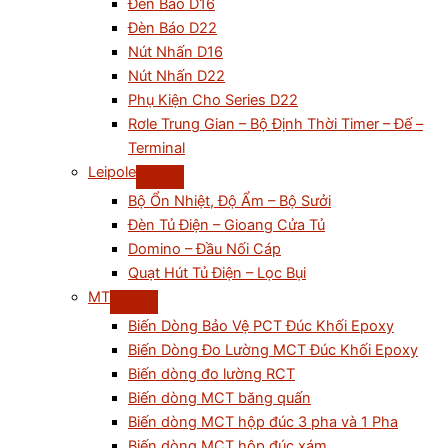
Đèn Báo D16
Đèn Báo D22
Nút Nhấn D16
Nút Nhấn D22
Phụ Kiện Cho Series D22
Rơle Trung Gian – Bộ Định Thời Timer – Đế –
Terminal
Leipole
Bộ Ổn Nhiệt, Độ Ẩm – Bộ Sưởi
Đèn Tủ Điện – Gioang Cửa Tủ
Domino – Đầu Nối Cáp
Quạt Hút Tủ Điện – Lọc Bụi
MT
Biến Dòng Bảo Vệ PCT Đúc Khối Epoxy
Biến Dòng Đo Lường MCT Đúc Khối Epoxy
Biến dòng đo lường RCT
Biến dòng MCT băng quấn
Biến dòng MCT hộp đúc 3 pha và 1 Pha
Biến dòng MCT hộp đúc xám