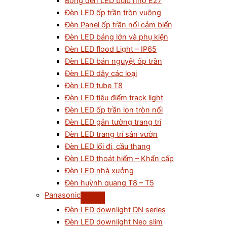
Bóng đèn LED bulb nhỏ E27
Đèn LED ốp trần tròn vuông
Đèn Panel ốp trần nổi cảm biến
Đèn LED bảng lớn và phụ kiện
Đèn LED flood Light – IP65
Đèn LED bán nguyệt ốp trần
Đèn LED dây các loại
Đèn LED tube T8
Đèn LED tiêu điểm track light
Đèn LED ốp trần lon tròn nổi
Đèn LED gắn tường trang trí
Đèn LED trang trí sân vườn
Đèn LED lối đi, cầu thang
Đèn LED thoát hiểm – Khẩn cấp
Đèn LED nhà xưởng
Đèn huỳnh quang T8 – T5
Panasonic
Đèn LED downlight DN series
Đèn LED downlight Neo slim