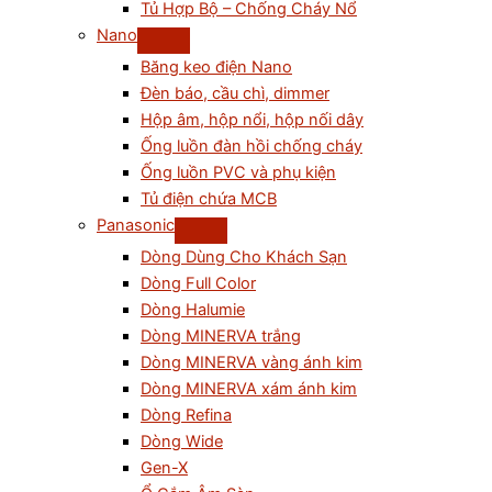
Tủ Hợp Bộ – Chống Cháy Nổ
Nano
Băng keo điện Nano
Đèn báo, cầu chì, dimmer
Hộp âm, hộp nổi, hộp nối dây
Ống luồn đàn hồi chống cháy
Ống luồn PVC và phụ kiện
Tủ điện chứa MCB
Panasonic
Dòng Dùng Cho Khách Sạn
Dòng Full Color
Dòng Halumie
Dòng MINERVA trắng
Dòng MINERVA vàng ánh kim
Dòng MINERVA xám ánh kim
Dòng Refina
Dòng Wide
Gen-X