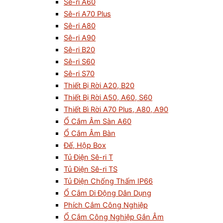
Sê-ri A60
Sê-ri A70 Plus
Sê-ri A80
Sê-ri A90
Sê-ri B20
Sê-ri S60
Sê-ri S70
Thiết Bị Rời A20, B20
Thiết Bị Rời A50, A60, S60
Thiết Bì Rời A70 Plus, A80, A90
Ổ Cắm Âm Sàn A60
Ổ Cắm Âm Bàn
Đế, Hộp Box
Tủ Điện Sê-ri T
Tủ Điện Sê-ri TS
Tủ Điện Chống Thấm IP66
Ổ Cắm Di Động Dân Dụng
Phích Cắm Công Nghiệp
Ổ Cắm Công Nghiệp Gắn Âm