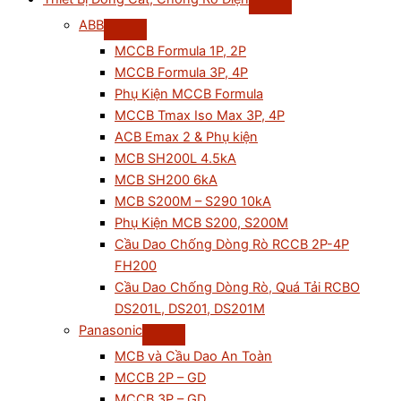
ABB
MCCB Formula 1P, 2P
MCCB Formula 3P, 4P
Phụ Kiện MCCB Formula
MCCB Tmax Iso Max 3P, 4P
ACB Emax 2 & Phụ kiện
MCB SH200L 4.5kA
MCB SH200 6kA
MCB S200M – S290 10kA
Phụ Kiện MCB S200, S200M
Cầu Dao Chống Dòng Rò RCCB 2P-4P
FH200
Cầu Dao Chống Dòng Rò, Quá Tải RCBO
DS201L, DS201, DS201M
Panasonic
MCB và Cầu Dao An Toàn
MCCB 2P – GD
MCCB 3P – GD