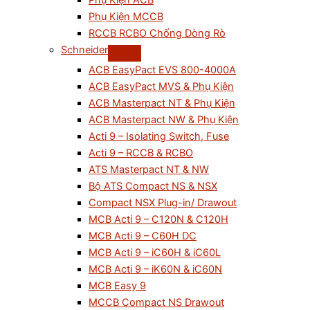
Phụ Kiện ACB
Phụ Kiện MCCB
RCCB RCBO Chống Dòng Rò
Schneider
ACB EasyPact EVS 800-4000A
ACB EasyPact MVS & Phụ Kiện
ACB Masterpact NT & Phụ Kiện
ACB Masterpact NW & Phụ Kiện
Acti 9 – Isolating Switch, Fuse
Acti 9 – RCCB & RCBO
ATS Masterpact NT & NW
Bộ ATS Compact NS & NSX
Compact NSX Plug-in/ Drawout
MCB Acti 9 – C120N & C120H
MCB Acti 9 – C60H DC
MCB Acti 9 – iC60H & iC60L
MCB Acti 9 – iK60N & iC60N
MCB Easy 9
MCCB Compact NS Drawout