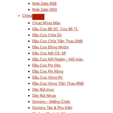
Rơle Zelio RSB
Rơle Zelio RXG
China
Chụp Nhựa Màu
Đầu Cos Bít SC, Cos Bít TL
Đầu Cos Chĩa SV
Đầu Cos Chĩa Trần Thau SNB
Đầu Cos Đồng Nhôm
Đầu Cos Nối CE-SP
Đầu Cos Nối Ngàm – Nối màu
Đầu Cos Pin Đặc
Đầu Cos Pin Rỗng
Đầu Cos Vòng RV
Đầu Cos Vòng Trần Thau RNB
Dây Rút Inox
Dây Rút Nhựa
Domino – Miếng Chặn
Domino Tép & Phụ Kiện