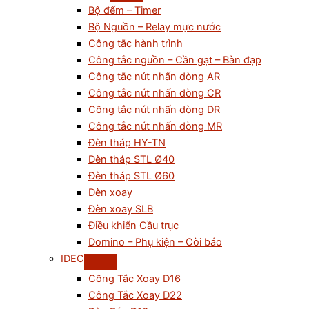
Bộ đếm – Timer
Bộ Nguồn – Relay mực nước
Công tắc hành trình
Công tắc nguồn – Cần gạt – Bàn đạp
Công tắc nút nhấn dòng AR
Công tắc nút nhấn dòng CR
Công tắc nút nhấn dòng DR
Công tắc nút nhấn dòng MR
Đèn tháp HY-TN
Đèn tháp STL Ø40
Đèn tháp STL Ø60
Đèn xoay
Đèn xoay SLB
Điều khiển Cầu trục
Domino – Phụ kiện – Còi báo
IDEC
Công Tắc Xoay D16
Công Tắc Xoay D22