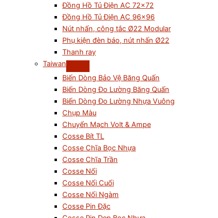
Đồng Hồ Tủ Điện AC 72×72
Đồng Hồ Tủ Điện AC 96×96
Nút nhấn, công tắc Ø22 Modular
Phụ kiện đèn báo, nút nhấn Ø22
Thanh ray
Taiwan
Biến Dòng Bảo Vệ Băng Quấn
Biến Dòng Đo Lường Băng Quấn
Biến Dòng Đo Lường Nhựa Vuông
Chụp Màu
Chuyển Mạch Volt & Ampe
Cosse Bít TL
Cosse Chĩa Bọc Nhựa
Cosse Chĩa Trần
Cosse Nối
Cosse Nối Cuối
Cosse Nối Ngàm
Cosse Pin Đặc