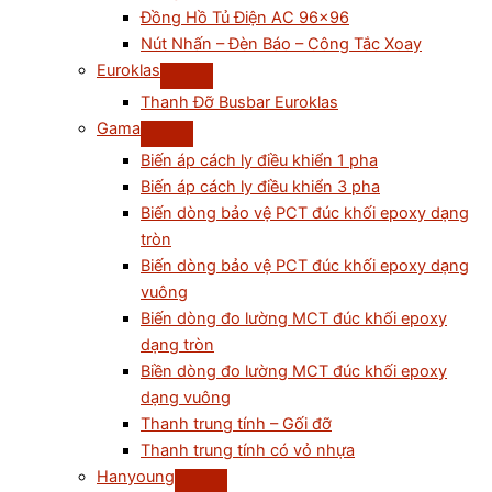
Đồng Hồ Tủ Điện AC 96×96
Nút Nhấn – Đèn Báo – Công Tắc Xoay
Euroklas
Thanh Đỡ Busbar Euroklas
Gama
Biến áp cách ly điều khiển 1 pha
Biến áp cách ly điều khiển 3 pha
Biến dòng bảo vệ PCT đúc khối epoxy dạng
tròn
Biến dòng bảo vệ PCT đúc khối epoxy dạng
vuông
Biến dòng đo lường MCT đúc khối epoxy
dạng tròn
Biền dòng đo lường MCT đúc khối epoxy
dạng vuông
Thanh trung tính – Gối đỡ
Thanh trung tính có vỏ nhựa
Hanyoung