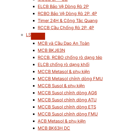
ELCB Bảo Vệ Dòng Rò 2P
RCBO Bảo Vệ Dòng Rò 2P, 4P
Timer 24H & Công Tắc Quang
RCCB Cầu Chống Rò 2P, 4P
LS
MCB và Cầu Dao An Toàn
MCB BKJ63N
RCCB, RCBO chống rò dạng tép
ELCB chống rò dạng khối
MCCB Metasol & phụ kiện
MCCB Metasol chỉnh dòng FMU
MCCB Susol & phụ kiện
MCCB Susol chỉnh dòng AG6
MCCB Susol chỉnh dòng ATU
MCCB Susol chỉnh dòng ETS
MCCB Susol chỉnh dòng FMU
ACB Metasol & phụ kiện
MCB BK63H DC