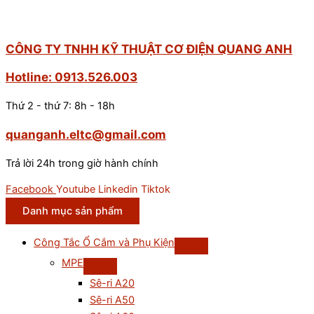
CÔNG TY TNHH KỸ THUẬT CƠ ĐIỆN QUANG ANH
Hotline: 0913.526.003
Thứ 2 - thứ 7: 8h - 18h
quanganh.eltc@gmail.com
Trả lời 24h trong giờ hành chính
Facebook
Youtube
Linkedin
Tiktok
Danh mục sản phẩm
Công Tắc Ổ Cắm và Phụ Kiện
MPE
Sê-ri A20
Sê-ri A50