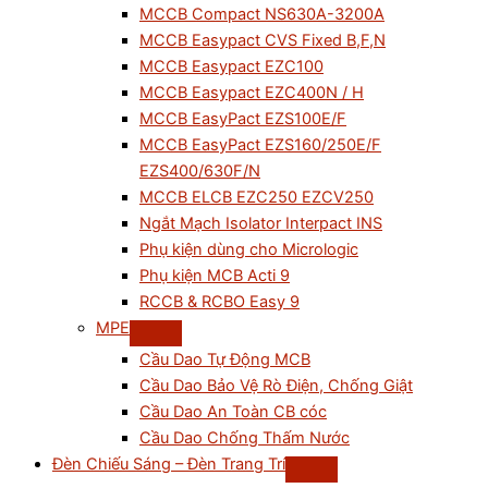
MCCB Compact NS630A-3200A
MCCB Easypact CVS Fixed B,F,N
MCCB Easypact EZC100
MCCB Easypact EZC400N / H
MCCB EasyPact EZS100E/F
MCCB EasyPact EZS160/250E/F
EZS400/630F/N
MCCB ELCB EZC250 EZCV250
Ngắt Mạch Isolator Interpact INS
Phụ kiện dùng cho Micrologic
Phụ kiện MCB Acti 9
RCCB & RCBO Easy 9
MPE
Cầu Dao Tự Động MCB
Cầu Dao Bảo Vệ Rò Điện, Chống Giật
Cầu Dao An Toàn CB cóc
Cầu Dao Chống Thấm Nước
Đèn Chiếu Sáng – Đèn Trang Trí