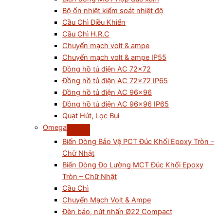
Bộ ổn nhiệt kiểm soát nhiệt độ
Cầu Chì Điều Khiển
Cầu Chì H.R.C
Chuyển mạch volt & ampe
Chuyển mạch volt & ampe IP55
Đồng hồ tủ điện AC 72×72
Đồng hồ tủ điện AC 72×72 IP65
Đồng hồ tủ điện AC 96×96
Đồng hồ tủ điện AC 96×96 IP65
Quạt Hút, Lọc Bụi
Omega
Biến Dòng Bảo Vệ PCT Đúc Khối Epoxy Tròn –
Chữ Nhật
Biến Dòng Đo Lường MCT Đúc Khối Epoxy
Tròn – Chữ Nhật
Cầu Chì
Chuyển Mạch Volt & Ampe
Đèn báo, nút nhấn Ø22 Compact