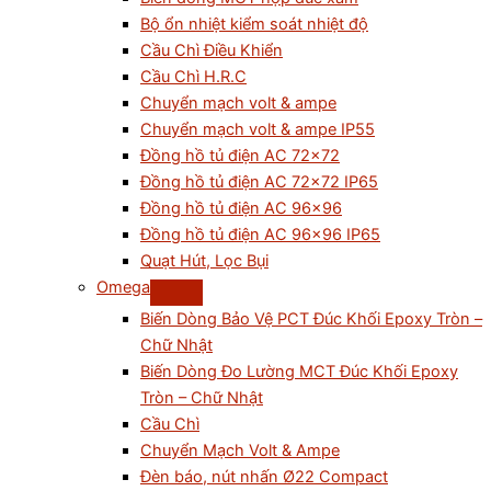
Bộ ổn nhiệt kiểm soát nhiệt độ
Cầu Chì Điều Khiển
Cầu Chì H.R.C
Chuyển mạch volt & ampe
Chuyển mạch volt & ampe IP55
Đồng hồ tủ điện AC 72×72
Đồng hồ tủ điện AC 72×72 IP65
Đồng hồ tủ điện AC 96×96
Đồng hồ tủ điện AC 96×96 IP65
Quạt Hút, Lọc Bụi
Omega
Biến Dòng Bảo Vệ PCT Đúc Khối Epoxy Tròn –
Chữ Nhật
Biến Dòng Đo Lường MCT Đúc Khối Epoxy
Tròn – Chữ Nhật
Cầu Chì
Chuyển Mạch Volt & Ampe
Đèn báo, nút nhấn Ø22 Compact