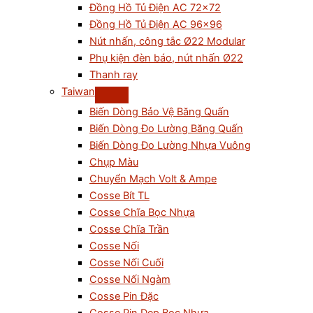
Đồng Hồ Tủ Điện AC 72×72
Đồng Hồ Tủ Điện AC 96×96
Nút nhấn, công tắc Ø22 Modular
Phụ kiện đèn báo, nút nhấn Ø22
Thanh ray
Taiwan
Biến Dòng Bảo Vệ Băng Quấn
Biến Dòng Đo Lường Băng Quấn
Biến Dòng Đo Lường Nhựa Vuông
Chụp Màu
Chuyển Mạch Volt & Ampe
Cosse Bít TL
Cosse Chĩa Bọc Nhựa
Cosse Chĩa Trần
Cosse Nối
Cosse Nối Cuối
Cosse Nối Ngàm
Cosse Pin Đặc