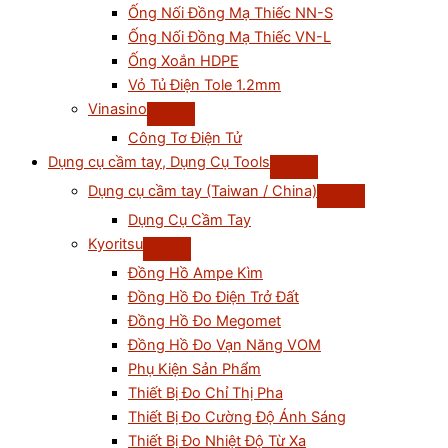
Ống Nối Đồng Mạ Thiếc NN-S
Ống Nối Đồng Mạ Thiếc VN-L
Ống Xoắn HDPE
Vỏ Tủ Điện Tole 1.2mm
Vinasino
Công Tơ Điện Tử
Dụng cụ cầm tay, Dụng Cụ Tools
Dụng cụ cầm tay (Taiwan / China)
Dụng Cụ Cầm Tay
Kyoritsu
Đồng Hồ Ampe Kìm
Đồng Hồ Đo Điện Trở Đất
Đồng Hồ Đo Megomet
Đồng Hồ Đo Vạn Năng VOM
Phụ Kiện Sản Phẩm
Thiết Bị Đo Chỉ Thị Pha
Thiết Bị Đo Cường Độ Ánh Sáng
Thiết Bị Đo Nhiệt Độ Từ Xa