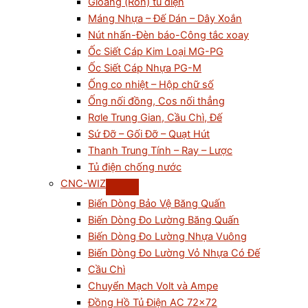
Gioăng (Ron) tủ điện
Máng Nhựa – Đế Dán – Dây Xoắn
Nút nhấn-Đèn báo-Công tắc xoay
Ốc Siết Cáp Kim Loại MG-PG
Ốc Siết Cáp Nhựa PG-M
Ống co nhiệt – Hộp chữ số
Ống nối đồng, Cos nối thẳng
Rơle Trung Gian, Cầu Chì, Đế
Sứ Đỡ – Gối Đỡ – Quạt Hút
Thanh Trung Tính – Ray – Lược
Tủ điện chống nước
CNC-WIZ
Biến Dòng Bảo Vệ Băng Quấn
Biến Dòng Đo Lường Băng Quấn
Biến Dòng Đo Lường Nhựa Vuông
Biến Dòng Đo Lường Vỏ Nhựa Có Đế
Cầu Chì
Chuyển Mạch Volt và Ampe
Đồng Hồ Tủ Điện AC 72×72