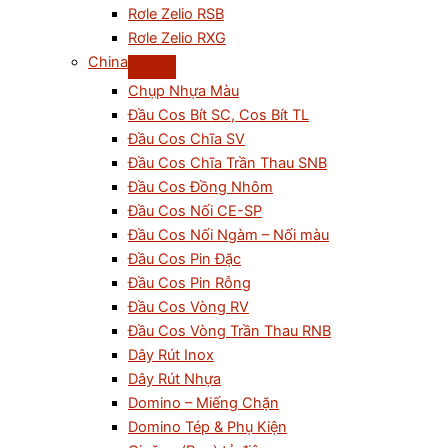
Rơle Zelio RSB
Rơle Zelio RXG
China
Chụp Nhựa Màu
Đầu Cos Bít SC, Cos Bít TL
Đầu Cos Chĩa SV
Đầu Cos Chĩa Trần Thau SNB
Đầu Cos Đồng Nhôm
Đầu Cos Nối CE-SP
Đầu Cos Nối Ngàm – Nối màu
Đầu Cos Pin Đặc
Đầu Cos Pin Rỗng
Đầu Cos Vòng RV
Đầu Cos Vòng Trần Thau RNB
Dây Rút Inox
Dây Rút Nhựa
Domino – Miếng Chặn
Domino Tép & Phụ Kiện