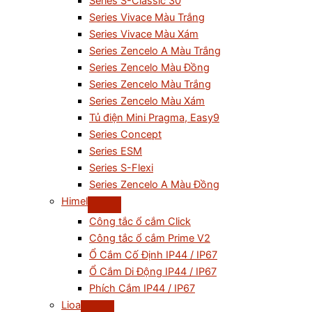
Series S-Classic 30
Series Vivace Màu Trắng
Series Vivace Màu Xám
Series Zencelo A Màu Trắng
Series Zencelo Màu Đồng
Series Zencelo Màu Trắng
Series Zencelo Màu Xám
Tủ điện Mini Pragma, Easy9
Series Concept
Series ESM
Series S-Flexi
Series Zencelo A Màu Đồng
Himel
Công tắc ổ cắm Click
Công tắc ổ cắm Prime V2
Ổ Cắm Cố Định IP44 / IP67
Ổ Cắm Di Động IP44 / IP67
Phích Cắm IP44 / IP67
Lioa