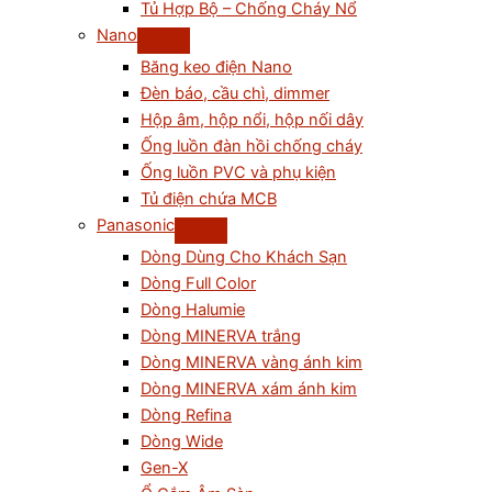
Tủ Hợp Bộ – Chống Cháy Nổ
Nano
Băng keo điện Nano
Đèn báo, cầu chì, dimmer
Hộp âm, hộp nổi, hộp nối dây
Ống luồn đàn hồi chống cháy
Ống luồn PVC và phụ kiện
Tủ điện chứa MCB
Panasonic
Dòng Dùng Cho Khách Sạn
Dòng Full Color
Dòng Halumie
Dòng MINERVA trắng
Dòng MINERVA vàng ánh kim
Dòng MINERVA xám ánh kim
Dòng Refina
Dòng Wide
Gen-X