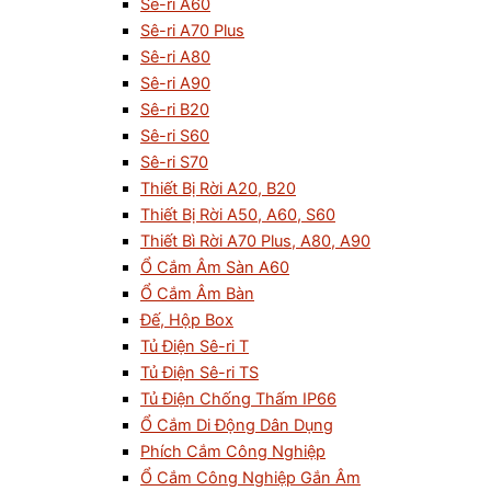
Sê-ri A60
Sê-ri A70 Plus
Sê-ri A80
Sê-ri A90
Sê-ri B20
Sê-ri S60
Sê-ri S70
Thiết Bị Rời A20, B20
Thiết Bị Rời A50, A60, S60
Thiết Bì Rời A70 Plus, A80, A90
Ổ Cắm Âm Sàn A60
Ổ Cắm Âm Bàn
Đế, Hộp Box
Tủ Điện Sê-ri T
Tủ Điện Sê-ri TS
Tủ Điện Chống Thấm IP66
Ổ Cắm Di Động Dân Dụng
Phích Cắm Công Nghiệp
Ổ Cắm Công Nghiệp Gắn Âm