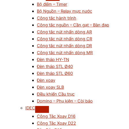
Bộ đếm – Timer
Bộ Nguồn – Relay mực nước
Công tắc hành trình
Công tắc nguồn – Cần gạt – Bàn đạp
Công tắc nút nhấn dòng AR
Công tắc nút nhấn dòng CR
Công tắc nút nhấn dòng DR
Công tắc nút nhấn dòng MR
Đèn tháp HY-TN
Đèn tháp STL Ø40
Đèn tháp STL Ø60
Đèn xoay
Đèn xoay SLB
Điều khiển Cầu trục
Domino – Phụ kiện – Còi báo
IDEC
Công Tắc Xoay D16
Công Tắc Xoay D22