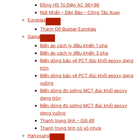
Đồng Hồ Tủ Điện AC 96×96
Nút Nhấn – Đèn Báo – Công Tắc Xoay
Euroklas
Thanh Đỡ Busbar Euroklas
Gama
Biến áp cách ly điều khiển 1 pha
Biến áp cách ly điều khiển 3 pha
Biến dòng bảo vệ PCT đúc khối epoxy dạng
tròn
Biến dòng bảo vệ PCT đúc khối epoxy dạng
vuông
Biến dòng đo lường MCT đúc khối epoxy
dạng tròn
Biền dòng đo lường MCT đúc khối epoxy
dạng vuông
Thanh trung tính – Gối đỡ
Thanh trung tính có vỏ nhựa
Hanyoung