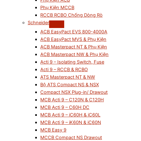
Phụ Kiện ACB
Phụ Kiện MCCB
RCCB RCBO Chống Dòng Rò
Schneider
ACB EasyPact EVS 800-4000A
ACB EasyPact MVS & Phụ Kiện
ACB Masterpact NT & Phụ Kiện
ACB Masterpact NW & Phụ Kiện
Acti 9 – Isolating Switch, Fuse
Acti 9 – RCCB & RCBO
ATS Masterpact NT & NW
Bộ ATS Compact NS & NSX
Compact NSX Plug-in/ Drawout
MCB Acti 9 – C120N & C120H
MCB Acti 9 – C60H DC
MCB Acti 9 – iC60H & iC60L
MCB Acti 9 – iK60N & iC60N
MCB Easy 9
MCCB Compact NS Drawout