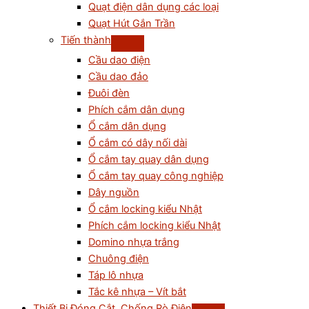
Quạt điện dân dụng các loại
Quạt Hút Gắn Trần
Tiến thành
Cầu dao điện
Cầu dao đảo
Đuôi đèn
Phích cắm dân dụng
Ổ cắm dân dụng
Ổ cắm có dây nối dài
Ổ cắm tay quay dân dụng
Ổ cắm tay quay công nghiệp
Dây nguồn
Ổ cắm locking kiểu Nhật
Phích cắm locking kiểu Nhật
Domino nhựa trắng
Chuông điện
Táp lô nhựa
Tắc kê nhựa – Vít bắt
Thiết Bị Đóng Cắt, Chống Rò Điện