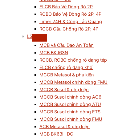
ELCB Bảo Vệ Dòng Rò 2P
RCBO Bảo Vệ Dòng Rò 2P, 4P
Timer 24H & Công Tắc Quang
RCCB Cầu Chống Rò 2P, 4P
LS
MCB và Cầu Dao An Toàn
MCB BKJ63N
RCCB, RCBO chống rò dạng tép
ELCB chống rò dạng khối
MCCB Metasol & phụ kiện
MCCB Metasol chỉnh dòng FMU
MCCB Susol & phụ kiện
MCCB Susol chỉnh dòng AG6
MCCB Susol chỉnh dòng ATU
MCCB Susol chỉnh dòng ETS
MCCB Susol chỉnh dòng FMU
ACB Metasol & phụ kiện
MCB BK63H DC