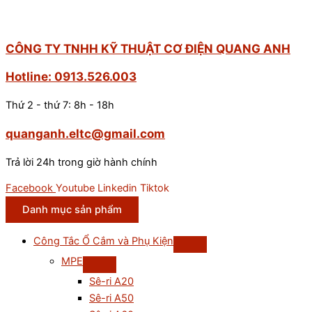
CÔNG TY TNHH KỸ THUẬT CƠ ĐIỆN QUANG ANH
Hotline: 0913.526.003
Thứ 2 - thứ 7: 8h - 18h
quanganh.eltc@gmail.com
Trả lời 24h trong giờ hành chính
Facebook
Youtube
Linkedin
Tiktok
Danh mục sản phẩm
Công Tắc Ổ Cắm và Phụ Kiện
MPE
Sê-ri A20
Sê-ri A50