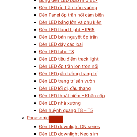
Bóng đèn LED bulb nhỏ E27
Đèn LED ốp trần tròn vuông
Đèn Panel ốp trần nổi cảm biến
Đèn LED bảng lớn và phụ kiện
Đèn LED flood Light – IP65
Đèn LED bán nguyệt ốp trần
Đèn LED dây các loại
Đèn LED tube T8
Đèn LED tiêu điểm track light
Đèn LED ốp trần lon tròn nổi
Đèn LED gắn tường trang trí
Đèn LED trang trí sân vườn
Đèn LED lối đi, cầu thang
Đèn LED thoát hiểm – Khẩn cấp
Đèn LED nhà xưởng
Đèn huỳnh quang T8 – T5
Panasonic
Đèn LED downlight DN series
Đèn LED downlight Neo slim