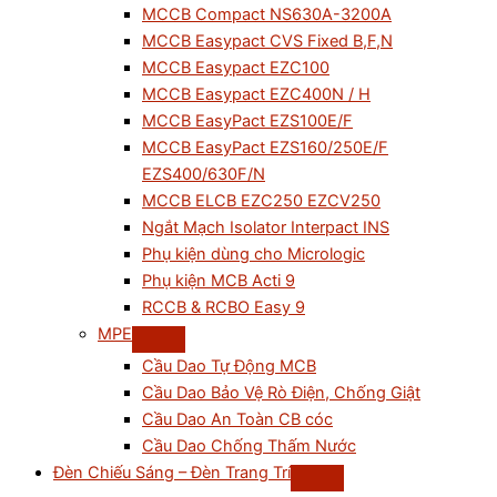
MCCB Compact NS630A-3200A
MCCB Easypact CVS Fixed B,F,N
MCCB Easypact EZC100
MCCB Easypact EZC400N / H
MCCB EasyPact EZS100E/F
MCCB EasyPact EZS160/250E/F
EZS400/630F/N
MCCB ELCB EZC250 EZCV250
Ngắt Mạch Isolator Interpact INS
Phụ kiện dùng cho Micrologic
Phụ kiện MCB Acti 9
RCCB & RCBO Easy 9
MPE
Cầu Dao Tự Động MCB
Cầu Dao Bảo Vệ Rò Điện, Chống Giật
Cầu Dao An Toàn CB cóc
Cầu Dao Chống Thấm Nước
Đèn Chiếu Sáng – Đèn Trang Trí