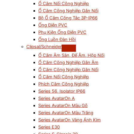
Ổ Cắm Nối Công Nghiệp
Ổ Cắm Công Nghiệp Gắn Nổi
Bộ Ổ Cắm Công Tắc 3P-IP66
Ống Điện PVC
Phụ Kiện Ống Điện PVC
Ống Luồn Đàn Hồi
Clipsal/Schneider
Ổ Cắm Âm Sàn, Đế Âm, Hộp Nổi
Ổ Cắm Công Nghiệp Gắn Âm
Ổ Cắm Công Nghiệp Gắn Nổi
Ổ Cắm Nối Công Nghiệp
Phích Cắm Công Nghiệp
Series 56, Isolator IP66
Series AvatarOn A
Series AvatarOn Màu Gỗ
Series AvatarOn Màu Trắng
Series AvatarOn Vàng Ánh Kim
Series E30