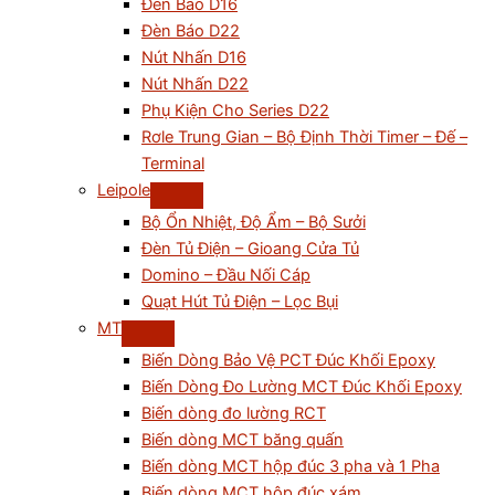
Đèn Báo D16
Đèn Báo D22
Nút Nhấn D16
Nút Nhấn D22
Phụ Kiện Cho Series D22
Rơle Trung Gian – Bộ Định Thời Timer – Đế –
Terminal
Leipole
Bộ Ổn Nhiệt, Độ Ẩm – Bộ Sưởi
Đèn Tủ Điện – Gioang Cửa Tủ
Domino – Đầu Nối Cáp
Quạt Hút Tủ Điện – Lọc Bụi
MT
Biến Dòng Bảo Vệ PCT Đúc Khối Epoxy
Biến Dòng Đo Lường MCT Đúc Khối Epoxy
Biến dòng đo lường RCT
Biến dòng MCT băng quấn
Biến dòng MCT hộp đúc 3 pha và 1 Pha
Biến dòng MCT hộp đúc xám