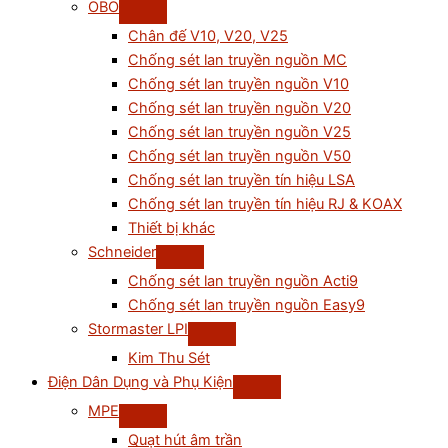
OBO
Chân đế V10, V20, V25
Chống sét lan truyền nguồn MC
Chống sét lan truyền nguồn V10
Chống sét lan truyền nguồn V20
Chống sét lan truyền nguồn V25
Chống sét lan truyền nguồn V50
Chống sét lan truyền tín hiệu LSA
Chống sét lan truyền tín hiệu RJ & KOAX
Thiết bị khác
Schneider
Chống sét lan truyền nguồn Acti9
Chống sét lan truyền nguồn Easy9
Stormaster LPI
Kim Thu Sét
Điện Dân Dụng và Phụ Kiện
MPE
Quạt hút âm trần