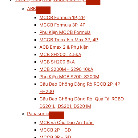
ABB
MCCB Formula 1P, 2P
MCCB Formula 3P, 4P
Phụ Kiện MCCB Formula
MCCB Tmax Iso Max 3P, 4P
ACB Emax 2 & Phụ kiện
MCB SH200L 4.5kA
MCB SH200 6kA
MCB S200M – S290 10kA
Phụ Kiện MCB S200, S200M
Cầu Dao Chống Dòng Rò RCCB 2P-4P
FH200
Cầu Dao Chống Dòng Rò, Quá Tải RCBO
DS201L, DS201, DS201M
Panasonic
MCB và Cầu Dao An Toàn
MCCB 2P – GD
MCCB 3P – GD