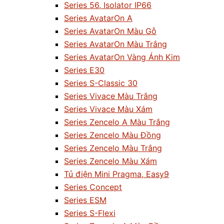
Series 56, Isolator IP66
Series AvatarOn A
Series AvatarOn Màu Gỗ
Series AvatarOn Màu Trắng
Series AvatarOn Vàng Ánh Kim
Series E30
Series S-Classic 30
Series Vivace Màu Trắng
Series Vivace Màu Xám
Series Zencelo A Màu Trắng
Series Zencelo Màu Đồng
Series Zencelo Màu Trắng
Series Zencelo Màu Xám
Tủ điện Mini Pragma, Easy9
Series Concept
Series ESM
Series S-Flexi