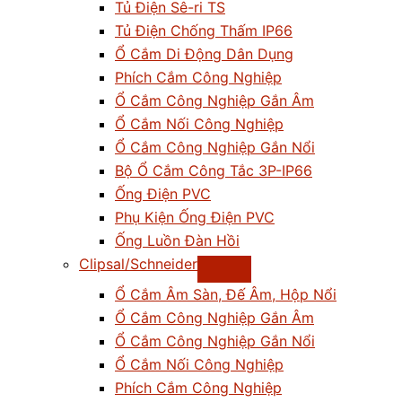
Tủ Điện Sê-ri TS
Tủ Điện Chống Thấm IP66
Ổ Cắm Di Động Dân Dụng
Phích Cắm Công Nghiệp
Ổ Cắm Công Nghiệp Gắn Âm
Ổ Cắm Nối Công Nghiệp
Ổ Cắm Công Nghiệp Gắn Nổi
Bộ Ổ Cắm Công Tắc 3P-IP66
Ống Điện PVC
Phụ Kiện Ống Điện PVC
Ống Luồn Đàn Hồi
Clipsal/Schneider
Ổ Cắm Âm Sàn, Đế Âm, Hộp Nổi
Ổ Cắm Công Nghiệp Gắn Âm
Ổ Cắm Công Nghiệp Gắn Nổi
Ổ Cắm Nối Công Nghiệp
Phích Cắm Công Nghiệp