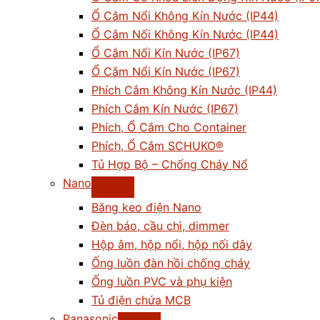
Ổ Cắm Nổi Không Kín Nước (IP44)
Ổ Cắm Nối Không Kín Nước (IP44)
Ổ Cắm Nối Kín Nước (IP67)
Ổ Cắm Nổi Kín Nước (IP67)
Phích Cắm Không Kín Nước (IP44)
Phích Cắm Kín Nước (IP67)
Phích, Ổ Cắm Cho Container
Phích, Ổ Cắm SCHUKO®
Tủ Hợp Bộ – Chống Cháy Nổ
Nano
Băng keo điện Nano
Đèn báo, cầu chì, dimmer
Hộp âm, hộp nổi, hộp nối dây
Ống luồn đàn hồi chống cháy
Ống luồn PVC và phụ kiện
Tủ điện chứa MCB
Panasonic