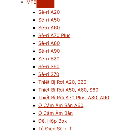
MPE
Sê-ri A20
Sê-ri A50
Sê-ri A60
Sê-ri A70 Plus
Sê-ri A80
Sê-ri A90
Sê-ri B20
Sê-ri S60
Sê-ri S70
Thiết Bị Rời A20, B20
Thiết Bị Rời A50, A60, S60
Thiết Bì Rời A70 Plus, A80, A90
Ổ Cắm Âm Sàn A60
Ổ Cắm Âm Bàn
Đế, Hộp Box
Tủ Điện Sê-ri T