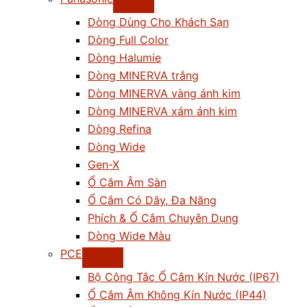
Dòng Dùng Cho Khách Sạn
Dòng Full Color
Dòng Halumie
Dòng MINERVA trắng
Dòng MINERVA vàng ánh kim
Dòng MINERVA xám ánh kim
Dòng Refina
Dòng Wide
Gen-X
Ổ Cắm Âm Sàn
Ổ Cắm Có Dây, Đa Năng
Phích & Ổ Cắm Chuyên Dụng
Dòng Wide Màu
PCE
Bộ Công Tắc Ổ Cắm Kín Nước (IP67)
Ổ Cắm Âm Không Kín Nước (IP44)