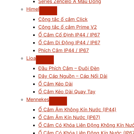
Series Zencelo A Màu Đồng
Himel
Công tắc ổ cắm Click
Công tắc ổ cắm Prime V2
Ổ Cắm Cố Định IP44 / IP67
Ổ Cắm Di Động IP44 / IP67
Phích Cắm IP44 / IP67
Lioa
Đầu Phích Cắm – Đuôi Đèn
Dây Cáp Nguồn – Cáp Nối Dài
Ổ Cắm Kéo Dài
Ổ Cắm Kéo Dài Quay Tay
Mennekes
Ổ Cắm Âm Không Kín Nước (IP44)
Ổ Cắm Âm Kín Nước (IP67)
Ổ Cắm Có Khóa Liên Động Không Kín Nướ
Ổ Cắm Có Khóa Liên Động Kín Nước (IP6