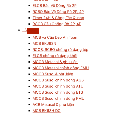
ELCB Bảo Vệ Dòng Rò 2P
RCBO Bảo Vệ Dòng Rò 2P, 4P
Timer 24H & Công Tắc Quang
RCCB Cầu Chống Rò 2P, 4P
LS
MCB và Cầu Dao An Toàn
MCB BKJ63N
RCCB, RCBO chống rò dạng tép
ELCB chống rò dạng khối
MCCB Metasol & phụ kiện
MCCB Metasol chỉnh dòng FMU
MCCB Susol & phụ kiện
MCCB Susol chỉnh dòng AG6
MCCB Susol chỉnh dòng ATU
MCCB Susol chỉnh dòng ETS
MCCB Susol chỉnh dòng FMU
ACB Metasol & phụ kiện
MCB BK63H DC