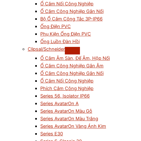
Ổ Cắm Nối Công Nghiệp
Ổ Cắm Công Nghiệp Gắn Nổi
Bộ Ổ Cắm Công Tắc 3P-IP66
Ống Điện PVC
Phụ Kiện Ống Điện PVC
Ống Luồn Đàn Hồi
Clipsal/Schneider
Ổ Cắm Âm Sàn, Đế Âm, Hộp Nổi
Ổ Cắm Công Nghiệp Gắn Âm
Ổ Cắm Công Nghiệp Gắn Nổi
Ổ Cắm Nối Công Nghiệp
Phích Cắm Công Nghiệp
Series 56, Isolator IP66
Series AvatarOn A
Series AvatarOn Màu Gỗ
Series AvatarOn Màu Trắng
Series AvatarOn Vàng Ánh Kim
Series E30