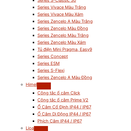
Series S-Classic 30
Series Vivace Màu Trắng
Series Vivace Màu Xám
Series Zencelo A Màu Trắng
Series Zencelo Màu Đồng
Series Zencelo Màu Trắng
Series Zencelo Màu Xám
Tủ điện Mini Pragma, Easy9
Series Concept
Series ESM
Series S-Flexi
Series Zencelo A Màu Đồng
Himel
Công tắc ổ cắm Click
Công tắc ổ cắm Prime V2
Ổ Cắm Cố Định IP44 / IP67
Ổ Cắm Di Động IP44 / IP67
Phích Cắm IP44 / IP67
Lioa