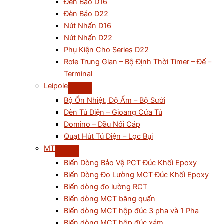
Đèn Báo D16
Đèn Báo D22
Nút Nhấn D16
Nút Nhấn D22
Phụ Kiện Cho Series D22
Rơle Trung Gian – Bộ Định Thời Timer – Đế –
Terminal
Leipole
Bộ Ổn Nhiệt, Độ Ẩm – Bộ Sưởi
Đèn Tủ Điện – Gioang Cửa Tủ
Domino – Đầu Nối Cáp
Quạt Hút Tủ Điện – Lọc Bụi
MT
Biến Dòng Bảo Vệ PCT Đúc Khối Epoxy
Biến Dòng Đo Lường MCT Đúc Khối Epoxy
Biến dòng đo lường RCT
Biến dòng MCT băng quấn
Biến dòng MCT hộp đúc 3 pha và 1 Pha
Biến dòng MCT hộp đúc xám