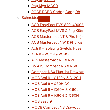
Phụ Kiện ACB
Phụ Kiện MCCB
RCCB RCBO Chống Dòng Rò
Schneider
ACB EasyPact EVS 800-4000A
ACB EasyPact MVS & Phụ Kiện
ACB Masterpact NT & Phụ Kiện
ACB Masterpact NW & Phụ Kiện
Acti 9 – Isolating Switch, Fuse
Acti 9 – RCCB & RCBO
ATS Masterpact NT & NW
Bộ ATS Compact NS & NSX
Compact NSX Plug-in/ Drawout
MCB Acti 9 – C120N & C120H
MCB Acti 9 – C60H DC
MCB Acti 9 – iC60H & iC60L
MCB Acti 9 – iK60N & iC60N
MCB Easy 9
MCCB Compact NS Drawout