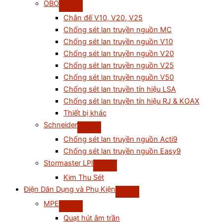
OBO
Chân đế V10, V20, V25
Chống sét lan truyền nguồn MC
Chống sét lan truyền nguồn V10
Chống sét lan truyền nguồn V20
Chống sét lan truyền nguồn V25
Chống sét lan truyền nguồn V50
Chống sét lan truyền tín hiệu LSA
Chống sét lan truyền tín hiệu RJ & KOAX
Thiết bị khác
Schneider
Chống sét lan truyền nguồn Acti9
Chống sét lan truyền nguồn Easy9
Stormaster LPI
Kim Thu Sét
Điện Dân Dụng và Phụ Kiện
MPE
Quạt hút âm trần