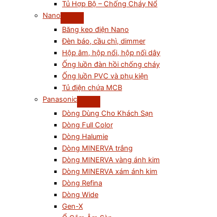
Tủ Hợp Bộ – Chống Cháy Nổ
Nano
Băng keo điện Nano
Đèn báo, cầu chì, dimmer
Hộp âm, hộp nổi, hộp nối dây
Ống luồn đàn hồi chống cháy
Ống luồn PVC và phụ kiện
Tủ điện chứa MCB
Panasonic
Dòng Dùng Cho Khách Sạn
Dòng Full Color
Dòng Halumie
Dòng MINERVA trắng
Dòng MINERVA vàng ánh kim
Dòng MINERVA xám ánh kim
Dòng Refina
Dòng Wide
Gen-X