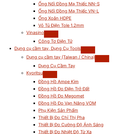
Ống Nối Đồng Mạ Thiếc NN-S
Ống Nối Đồng Mạ Thiếc VN-L
Ống Xoắn HDPE
Vỏ Tủ Điện Tole 1.2mm
Vinasino
Công Tơ Điện Tử
Dụng cụ cầm tay, Dụng Cụ Tools
Dụng cụ cầm tay (Taiwan / China)
Dụng Cụ Cầm Tay
Kyoritsu
Đồng Hồ Ampe Kìm
Đồng Hồ Đo Điện Trở Đất
Đồng Hồ Đo Megomet
Đồng Hồ Đo Vạn Năng VOM
Phụ Kiện Sản Phẩm
Thiết Bị Đo Chỉ Thị Pha
Thiết Bị Đo Cường Độ Ánh Sáng
Thiết Bị Đo Nhiệt Độ Từ Xa