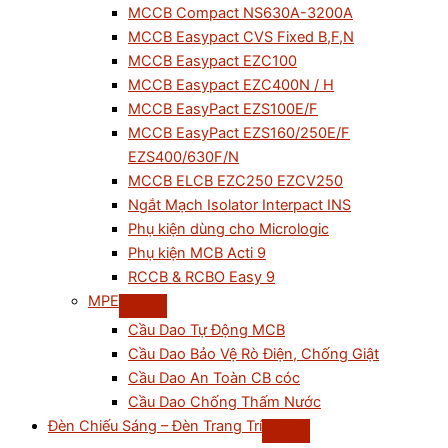
MCCB Compact NS630A-3200A
MCCB Easypact CVS Fixed B,F,N
MCCB Easypact EZC100
MCCB Easypact EZC400N / H
MCCB EasyPact EZS100E/F
MCCB EasyPact EZS160/250E/F
EZS400/630F/N
MCCB ELCB EZC250 EZCV250
Ngắt Mạch Isolator Interpact INS
Phụ kiện dùng cho Micrologic
Phụ kiện MCB Acti 9
RCCB & RCBO Easy 9
MPE
Cầu Dao Tự Động MCB
Cầu Dao Bảo Vệ Rò Điện, Chống Giật
Cầu Dao An Toàn CB cóc
Cầu Dao Chống Thấm Nước
Đèn Chiếu Sáng – Đèn Trang Trí