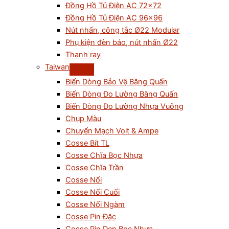
Đồng Hồ Tủ Điện AC 72×72
Đồng Hồ Tủ Điện AC 96×96
Nút nhấn, công tắc Ø22 Modular
Phụ kiện đèn báo, nút nhấn Ø22
Thanh ray
Taiwan
Biến Dòng Bảo Vệ Băng Quấn
Biến Dòng Đo Lường Băng Quấn
Biến Dòng Đo Lường Nhựa Vuông
Chụp Màu
Chuyển Mạch Volt & Ampe
Cosse Bít TL
Cosse Chĩa Bọc Nhựa
Cosse Chĩa Trần
Cosse Nối
Cosse Nối Cuối
Cosse Nối Ngàm
Cosse Pin Đặc