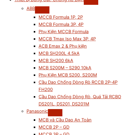
ABB
MCCB Formula 1P, 2P
MCCB Formula 3P, 4P
Phụ Kiện MCCB Formula
MCCB Tmax Iso Max 3P, 4P
ACB Emax 2 & Phụ kiện
MCB SH200L 4.5kA
MCB SH200 6kA
MCB S200M – S290 10kA
Phụ Kiện MCB S200, S200M
Cầu Dao Chống Dòng Rò RCCB 2P-4P
FH200
Cầu Dao Chống Dòng Rò, Quá Tải RCBO
DS201L, DS201, DS201M
Panasonic
MCB và Cầu Dao An Toàn
MCCB 2P – GD
MCCB 3P – GD