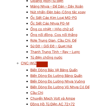
Gioăng (Ron) tủ điện
Máng Nhựa – Đế Dán – Dây Xoắn
Nút nhấn-Đèn báo-Công tắc xoay
Ốc Siết Cáp Kim Loại MG-PG
Ốc Siết Cáp Nhựa PG-M
Ống co nhiệt – Hộp chữ số
Ống nối đồng, Cos nối thẳng
Rơle Trung Gian, Cầu Chì, Đế
Sứ Đỡ – Gối Đỡ – Quạt Hút
Thanh Trung Tính – Ray – Lược
Tủ điện chống nước
CNC-WIZ
Biến Dòng Bảo Vệ Băng Quấn
Biến Dòng Đo Lường Băng Quấn
Biến Dòng Đo Lường Nhựa Vuông
Biến Dòng Đo Lường Vỏ Nhựa Có Đế
Cầu Chì
Chuyển Mạch Volt và Ampe
Đồng Hồ Tủ Điện AC 72×72