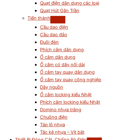
Quạt điện dân dụng các loại
Quạt Hút Gắn Trần
Tiến thành
Cầu dao điện
Cầu dao đảo
Đuôi đèn
Phích cắm dân dụng
Ổ cắm dân dụng
Ổ cắm có dây nối dài
Ổ cắm tay quay dân dụng
Ổ cắm tay quay công nghiệp
Dây nguồn
Ổ cắm locking kiểu Nhật
Phích cắm locking kiểu Nhật
Domino nhựa trắng
Chuông điện
Táp lô nhựa
Tắc kê nhựa – Vít bắt
Thiết Bị Đóng Cắt, Chống Rò Điện