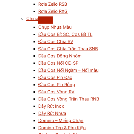
Rơle Zelio RSB
Rơle Zelio RXG
China
Chụp Nhựa Màu
Đầu Cos Bít SC, Cos Bít TL
Đầu Cos Chĩa SV
Đầu Cos Chĩa Trần Thau SNB
Đầu Cos Đồng Nhôm
Đầu Cos Nối CE-SP
Đầu Cos Nối Ngàm – Nối màu
Đầu Cos Pin Đặc
Đầu Cos Pin Rỗng
Đầu Cos Vòng RV
Đầu Cos Vòng Trần Thau RNB
Dây Rút Inox
Dây Rút Nhựa
Domino – Miếng Chặn
Domino Tép & Phụ Kiện