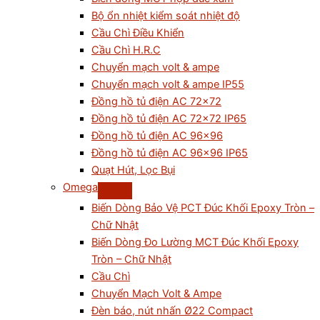
Bộ ổn nhiệt kiểm soát nhiệt độ
Cầu Chì Điều Khiển
Cầu Chì H.R.C
Chuyển mạch volt & ampe
Chuyển mạch volt & ampe IP55
Đồng hồ tủ điện AC 72×72
Đồng hồ tủ điện AC 72×72 IP65
Đồng hồ tủ điện AC 96×96
Đồng hồ tủ điện AC 96×96 IP65
Quạt Hút, Lọc Bụi
Omega
Biến Dòng Bảo Vệ PCT Đúc Khối Epoxy Tròn –
Chữ Nhật
Biến Dòng Đo Lường MCT Đúc Khối Epoxy
Tròn – Chữ Nhật
Cầu Chì
Chuyển Mạch Volt & Ampe
Đèn báo, nút nhấn Ø22 Compact