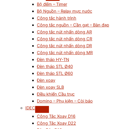
Bộ đếm – Timer
Bộ Nguồn – Relay mực nước
Công tắc hành trình
Công tắc nguồn – Cần gạt – Bàn đạp
Công tắc nút nhấn dòng AR
Công tắc nút nhấn dòng CR
Công tắc nút nhấn dòng DR
Công tắc nút nhấn dòng MR
Đèn tháp HY-TN
Đèn tháp STL Ø40
Đèn tháp STL Ø60
Đèn xoay
Đèn xoay SLB
Điều khiển Cầu trục
Domino – Phụ kiện – Còi báo
IDEC
Công Tắc Xoay D16
Công Tắc Xoay D22