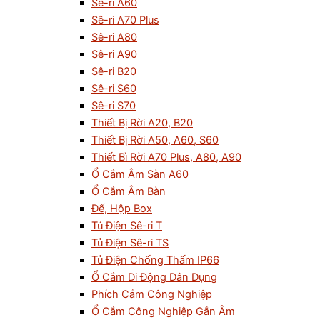
Sê-ri A60
Sê-ri A70 Plus
Sê-ri A80
Sê-ri A90
Sê-ri B20
Sê-ri S60
Sê-ri S70
Thiết Bị Rời A20, B20
Thiết Bị Rời A50, A60, S60
Thiết Bì Rời A70 Plus, A80, A90
Ổ Cắm Âm Sàn A60
Ổ Cắm Âm Bàn
Đế, Hộp Box
Tủ Điện Sê-ri T
Tủ Điện Sê-ri TS
Tủ Điện Chống Thấm IP66
Ổ Cắm Di Động Dân Dụng
Phích Cắm Công Nghiệp
Ổ Cắm Công Nghiệp Gắn Âm