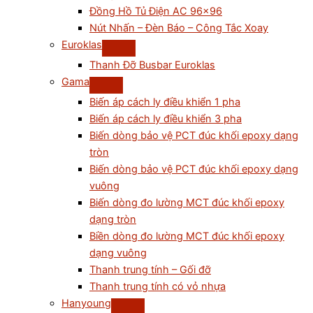
Đồng Hồ Tủ Điện AC 96×96
Nút Nhấn – Đèn Báo – Công Tắc Xoay
Euroklas
Thanh Đỡ Busbar Euroklas
Gama
Biến áp cách ly điều khiển 1 pha
Biến áp cách ly điều khiển 3 pha
Biến dòng bảo vệ PCT đúc khối epoxy dạng
tròn
Biến dòng bảo vệ PCT đúc khối epoxy dạng
vuông
Biến dòng đo lường MCT đúc khối epoxy
dạng tròn
Biền dòng đo lường MCT đúc khối epoxy
dạng vuông
Thanh trung tính – Gối đỡ
Thanh trung tính có vỏ nhựa
Hanyoung