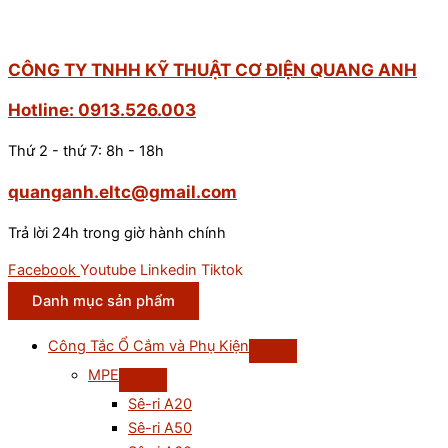
CÔNG TY TNHH KỸ THUẬT CƠ ĐIỆN QUANG ANH
Hotline: 0913.526.003
Thứ 2 - thứ 7: 8h - 18h
quanganh.eltc@gmail.com
Trả lời 24h trong giờ hành chính
Facebook
Youtube
Linkedin
Tiktok
Danh mục sản phẩm
Công Tắc Ổ Cắm và Phụ Kiện
MPE
Sê-ri A20
Sê-ri A50