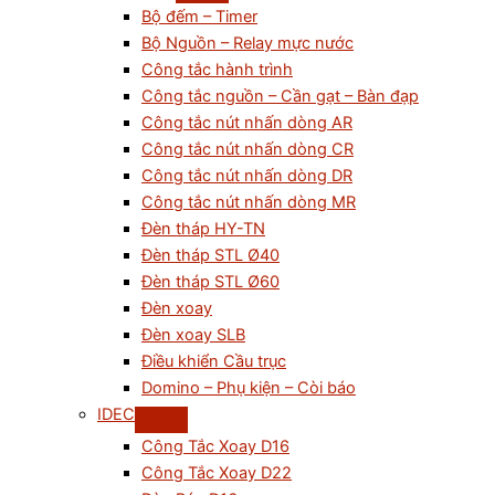
Bộ đếm – Timer
Bộ Nguồn – Relay mực nước
Công tắc hành trình
Công tắc nguồn – Cần gạt – Bàn đạp
Công tắc nút nhấn dòng AR
Công tắc nút nhấn dòng CR
Công tắc nút nhấn dòng DR
Công tắc nút nhấn dòng MR
Đèn tháp HY-TN
Đèn tháp STL Ø40
Đèn tháp STL Ø60
Đèn xoay
Đèn xoay SLB
Điều khiển Cầu trục
Domino – Phụ kiện – Còi báo
IDEC
Công Tắc Xoay D16
Công Tắc Xoay D22