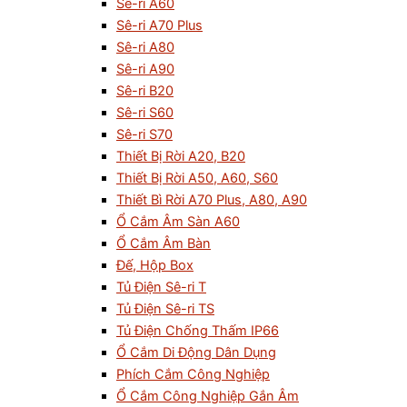
Sê-ri A60
Sê-ri A70 Plus
Sê-ri A80
Sê-ri A90
Sê-ri B20
Sê-ri S60
Sê-ri S70
Thiết Bị Rời A20, B20
Thiết Bị Rời A50, A60, S60
Thiết Bì Rời A70 Plus, A80, A90
Ổ Cắm Âm Sàn A60
Ổ Cắm Âm Bàn
Đế, Hộp Box
Tủ Điện Sê-ri T
Tủ Điện Sê-ri TS
Tủ Điện Chống Thấm IP66
Ổ Cắm Di Động Dân Dụng
Phích Cắm Công Nghiệp
Ổ Cắm Công Nghiệp Gắn Âm