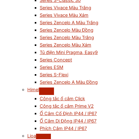
Series S-Classic 30
Series Vivace Màu Trắng
Series Vivace Màu Xám
Series Zencelo A Màu Trắng
Series Zencelo Màu Đồng
Series Zencelo Màu Trắng
Series Zencelo Màu Xám
Tủ điện Mini Pragma, Easy9
Series Concept
Series ESM
Series S-Flexi
Series Zencelo A Màu Đồng
Himel
Công tắc ổ cắm Click
Công tắc ổ cắm Prime V2
Ổ Cắm Cố Định IP44 / IP67
Ổ Cắm Di Động IP44 / IP67
Phích Cắm IP44 / IP67
Lioa