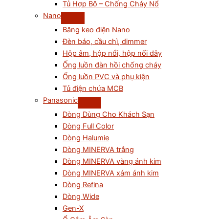
Tủ Hợp Bộ – Chống Cháy Nổ
Nano
Băng keo điện Nano
Đèn báo, cầu chì, dimmer
Hộp âm, hộp nổi, hộp nối dây
Ống luồn đàn hồi chống cháy
Ống luồn PVC và phụ kiện
Tủ điện chứa MCB
Panasonic
Dòng Dùng Cho Khách Sạn
Dòng Full Color
Dòng Halumie
Dòng MINERVA trắng
Dòng MINERVA vàng ánh kim
Dòng MINERVA xám ánh kim
Dòng Refina
Dòng Wide
Gen-X