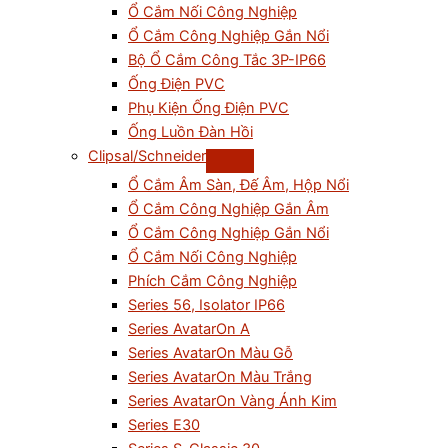
Ổ Cắm Nối Công Nghiệp
Ổ Cắm Công Nghiệp Gắn Nổi
Bộ Ổ Cắm Công Tắc 3P-IP66
Ống Điện PVC
Phụ Kiện Ống Điện PVC
Ống Luồn Đàn Hồi
Clipsal/Schneider
Ổ Cắm Âm Sàn, Đế Âm, Hộp Nổi
Ổ Cắm Công Nghiệp Gắn Âm
Ổ Cắm Công Nghiệp Gắn Nổi
Ổ Cắm Nối Công Nghiệp
Phích Cắm Công Nghiệp
Series 56, Isolator IP66
Series AvatarOn A
Series AvatarOn Màu Gỗ
Series AvatarOn Màu Trắng
Series AvatarOn Vàng Ánh Kim
Series E30