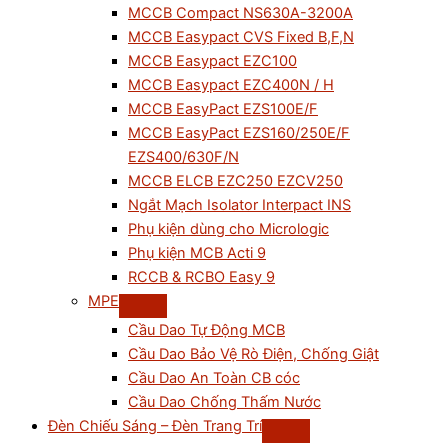
MCCB Compact NS630A-3200A
MCCB Easypact CVS Fixed B,F,N
MCCB Easypact EZC100
MCCB Easypact EZC400N / H
MCCB EasyPact EZS100E/F
MCCB EasyPact EZS160/250E/F
EZS400/630F/N
MCCB ELCB EZC250 EZCV250
Ngắt Mạch Isolator Interpact INS
Phụ kiện dùng cho Micrologic
Phụ kiện MCB Acti 9
RCCB & RCBO Easy 9
MPE
Cầu Dao Tự Động MCB
Cầu Dao Bảo Vệ Rò Điện, Chống Giật
Cầu Dao An Toàn CB cóc
Cầu Dao Chống Thấm Nước
Đèn Chiếu Sáng – Đèn Trang Trí