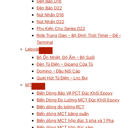
Đèn Báo D16
Đèn Báo D22
Nút Nhấn D16
Nút Nhấn D22
Phụ Kiện Cho Series D22
Rơle Trung Gian – Bộ Định Thời Timer – Đế –
Terminal
Leipole
Bộ Ổn Nhiệt, Độ Ẩm – Bộ Sưởi
Đèn Tủ Điện – Gioang Cửa Tủ
Domino – Đầu Nối Cáp
Quạt Hút Tủ Điện – Lọc Bụi
MT
Biến Dòng Bảo Vệ PCT Đúc Khối Epoxy
Biến Dòng Đo Lường MCT Đúc Khối Epoxy
Biến dòng đo lường RCT
Biến dòng MCT băng quấn
Biến dòng MCT hộp đúc 3 pha và 1 Pha
Biến dòng MCT hộp đúc xám