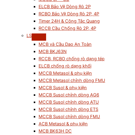
ELCB Bảo Vệ Dòng Rò 2P
RCBO Bảo Vệ Dòng Rò 2P, 4P
Timer 24H & Công Tắc Quang
RCCB Cầu Chống Rò 2P, 4P
LS
MCB và Cầu Dao An Toàn
MCB BKJ63N
RCCB, RCBO chống rò dạng tép
ELCB chống rò dạng khối
MCCB Metasol & phụ kiện
MCCB Metasol chỉnh dòng FMU
MCCB Susol & phụ kiện
MCCB Susol chỉnh dòng AG6
MCCB Susol chỉnh dòng ATU
MCCB Susol chỉnh dòng ETS
MCCB Susol chỉnh dòng FMU
ACB Metasol & phụ kiện
MCB BK63H DC