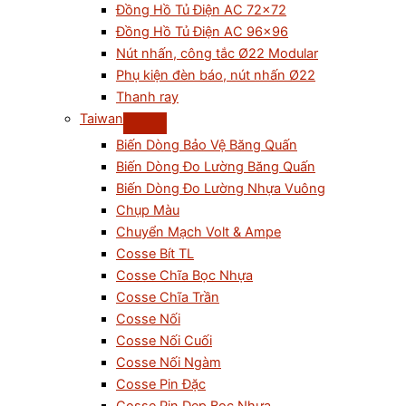
Đồng Hồ Tủ Điện AC 72×72
Đồng Hồ Tủ Điện AC 96×96
Nút nhấn, công tắc Ø22 Modular
Phụ kiện đèn báo, nút nhấn Ø22
Thanh ray
Taiwan
Biến Dòng Bảo Vệ Băng Quấn
Biến Dòng Đo Lường Băng Quấn
Biến Dòng Đo Lường Nhựa Vuông
Chụp Màu
Chuyển Mạch Volt & Ampe
Cosse Bít TL
Cosse Chĩa Bọc Nhựa
Cosse Chĩa Trần
Cosse Nối
Cosse Nối Cuối
Cosse Nối Ngàm
Cosse Pin Đặc