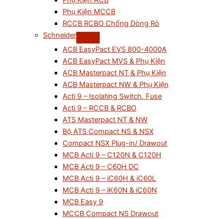
Phụ Kiện ACB
Phụ Kiện MCCB
RCCB RCBO Chống Dòng Rò
Schneider
ACB EasyPact EVS 800-4000A
ACB EasyPact MVS & Phụ Kiện
ACB Masterpact NT & Phụ Kiện
ACB Masterpact NW & Phụ Kiện
Acti 9 – Isolating Switch, Fuse
Acti 9 – RCCB & RCBO
ATS Masterpact NT & NW
Bộ ATS Compact NS & NSX
Compact NSX Plug-in/ Drawout
MCB Acti 9 – C120N & C120H
MCB Acti 9 – C60H DC
MCB Acti 9 – iC60H & iC60L
MCB Acti 9 – iK60N & iC60N
MCB Easy 9
MCCB Compact NS Drawout