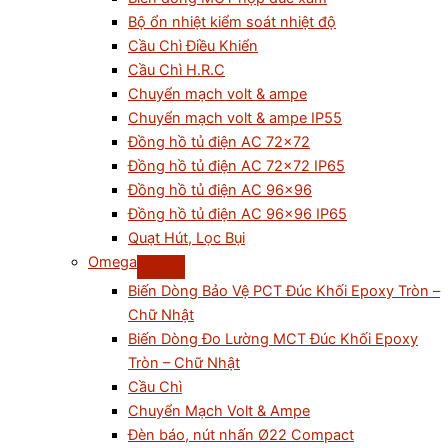
Bộ ổn nhiệt kiểm soát nhiệt độ
Cầu Chì Điều Khiển
Cầu Chì H.R.C
Chuyển mạch volt & ampe
Chuyển mạch volt & ampe IP55
Đồng hồ tủ điện AC 72×72
Đồng hồ tủ điện AC 72×72 IP65
Đồng hồ tủ điện AC 96×96
Đồng hồ tủ điện AC 96×96 IP65
Quạt Hút, Lọc Bụi
Omega
Biến Dòng Bảo Vệ PCT Đúc Khối Epoxy Tròn –
Chữ Nhật
Biến Dòng Đo Lường MCT Đúc Khối Epoxy
Tròn – Chữ Nhật
Cầu Chì
Chuyển Mạch Volt & Ampe
Đèn báo, nút nhấn Ø22 Compact