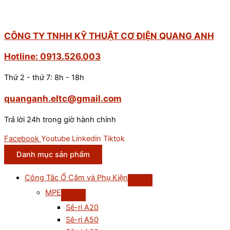
CÔNG TY TNHH KỸ THUẬT CƠ ĐIỆN QUANG ANH
Hotline: 0913.526.003
Thứ 2 - thứ 7: 8h - 18h
quanganh.eltc@gmail.com
Trả lời 24h trong giờ hành chính
Facebook
Youtube
Linkedin
Tiktok
Danh mục sản phẩm
Công Tắc Ổ Cắm và Phụ Kiện
MPE
Sê-ri A20
Sê-ri A50