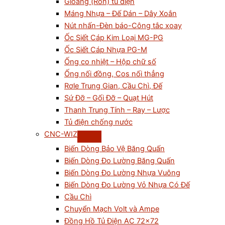
Gioăng (Ron) tủ điện
Máng Nhựa – Đế Dán – Dây Xoắn
Nút nhấn-Đèn báo-Công tắc xoay
Ốc Siết Cáp Kim Loại MG-PG
Ốc Siết Cáp Nhựa PG-M
Ống co nhiệt – Hộp chữ số
Ống nối đồng, Cos nối thẳng
Rơle Trung Gian, Cầu Chì, Đế
Sứ Đỡ – Gối Đỡ – Quạt Hút
Thanh Trung Tính – Ray – Lược
Tủ điện chống nước
CNC-WIZ
Biến Dòng Bảo Vệ Băng Quấn
Biến Dòng Đo Lường Băng Quấn
Biến Dòng Đo Lường Nhựa Vuông
Biến Dòng Đo Lường Vỏ Nhựa Có Đế
Cầu Chì
Chuyển Mạch Volt và Ampe
Đồng Hồ Tủ Điện AC 72×72