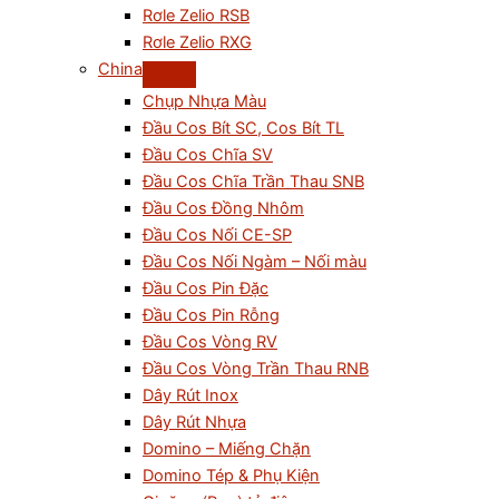
Rơle Zelio RSB
Rơle Zelio RXG
China
Chụp Nhựa Màu
Đầu Cos Bít SC, Cos Bít TL
Đầu Cos Chĩa SV
Đầu Cos Chĩa Trần Thau SNB
Đầu Cos Đồng Nhôm
Đầu Cos Nối CE-SP
Đầu Cos Nối Ngàm – Nối màu
Đầu Cos Pin Đặc
Đầu Cos Pin Rỗng
Đầu Cos Vòng RV
Đầu Cos Vòng Trần Thau RNB
Dây Rút Inox
Dây Rút Nhựa
Domino – Miếng Chặn
Domino Tép & Phụ Kiện