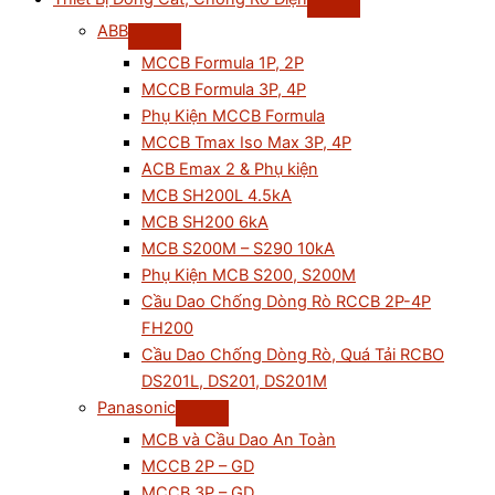
ABB
MCCB Formula 1P, 2P
MCCB Formula 3P, 4P
Phụ Kiện MCCB Formula
MCCB Tmax Iso Max 3P, 4P
ACB Emax 2 & Phụ kiện
MCB SH200L 4.5kA
MCB SH200 6kA
MCB S200M – S290 10kA
Phụ Kiện MCB S200, S200M
Cầu Dao Chống Dòng Rò RCCB 2P-4P
FH200
Cầu Dao Chống Dòng Rò, Quá Tải RCBO
DS201L, DS201, DS201M
Panasonic
MCB và Cầu Dao An Toàn
MCCB 2P – GD
MCCB 3P – GD