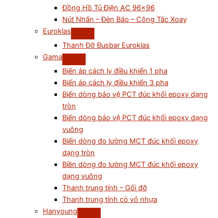
Đồng Hồ Tủ Điện AC 96×96
Nút Nhấn – Đèn Báo – Công Tắc Xoay
Euroklas
Thanh Đỡ Busbar Euroklas
Gama
Biến áp cách ly điều khiển 1 pha
Biến áp cách ly điều khiển 3 pha
Biến dòng bảo vệ PCT đúc khối epoxy dạng
tròn
Biến dòng bảo vệ PCT đúc khối epoxy dạng
vuông
Biến dòng đo lường MCT đúc khối epoxy
dạng tròn
Biền dòng đo lường MCT đúc khối epoxy
dạng vuông
Thanh trung tính – Gối đỡ
Thanh trung tính có vỏ nhựa
Hanyoung