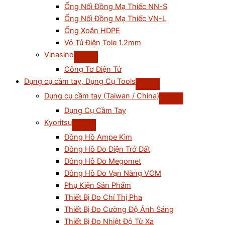
Ống Nối Đồng Mạ Thiếc NN-S
Ống Nối Đồng Mạ Thiếc VN-L
Ống Xoắn HDPE
Vỏ Tủ Điện Tole 1.2mm
Vinasino
Công Tơ Điện Tử
Dụng cụ cầm tay, Dụng Cụ Tools
Dụng cụ cầm tay (Taiwan / China)
Dụng Cụ Cầm Tay
Kyoritsu
Đồng Hồ Ampe Kìm
Đồng Hồ Đo Điện Trở Đất
Đồng Hồ Đo Megomet
Đồng Hồ Đo Vạn Năng VOM
Phụ Kiện Sản Phẩm
Thiết Bị Đo Chỉ Thị Pha
Thiết Bị Đo Cường Độ Ánh Sáng
Thiết Bị Đo Nhiệt Độ Từ Xa