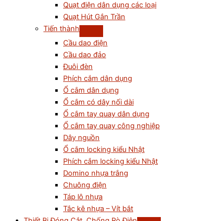
Quạt điện dân dụng các loại
Quạt Hút Gắn Trần
Tiến thành
Cầu dao điện
Cầu dao đảo
Đuôi đèn
Phích cắm dân dụng
Ổ cắm dân dụng
Ổ cắm có dây nối dài
Ổ cắm tay quay dân dụng
Ổ cắm tay quay công nghiệp
Dây nguồn
Ổ cắm locking kiểu Nhật
Phích cắm locking kiểu Nhật
Domino nhựa trắng
Chuông điện
Táp lô nhựa
Tắc kê nhựa – Vít bắt
Thiết Bị Đóng Cắt, Chống Rò Điện