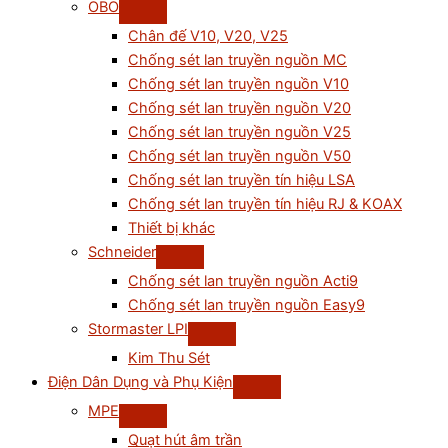
OBO
Chân đế V10, V20, V25
Chống sét lan truyền nguồn MC
Chống sét lan truyền nguồn V10
Chống sét lan truyền nguồn V20
Chống sét lan truyền nguồn V25
Chống sét lan truyền nguồn V50
Chống sét lan truyền tín hiệu LSA
Chống sét lan truyền tín hiệu RJ & KOAX
Thiết bị khác
Schneider
Chống sét lan truyền nguồn Acti9
Chống sét lan truyền nguồn Easy9
Stormaster LPI
Kim Thu Sét
Điện Dân Dụng và Phụ Kiện
MPE
Quạt hút âm trần