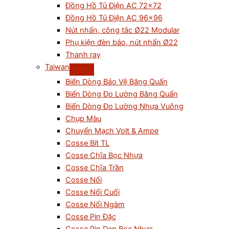
Đồng Hồ Tủ Điện AC 72×72
Đồng Hồ Tủ Điện AC 96×96
Nút nhấn, công tắc Ø22 Modular
Phụ kiện đèn báo, nút nhấn Ø22
Thanh ray
Taiwan
Biến Dòng Bảo Vệ Băng Quấn
Biến Dòng Đo Lường Băng Quấn
Biến Dòng Đo Lường Nhựa Vuông
Chụp Màu
Chuyển Mạch Volt & Ampe
Cosse Bít TL
Cosse Chĩa Bọc Nhựa
Cosse Chĩa Trần
Cosse Nối
Cosse Nối Cuối
Cosse Nối Ngàm
Cosse Pin Đặc