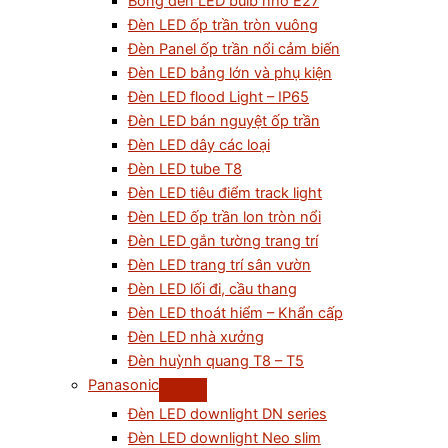
Bóng đèn LED bulb nhỏ E27
Đèn LED ốp trần tròn vuông
Đèn Panel ốp trần nổi cảm biến
Đèn LED bảng lớn và phụ kiện
Đèn LED flood Light – IP65
Đèn LED bán nguyệt ốp trần
Đèn LED dây các loại
Đèn LED tube T8
Đèn LED tiêu điểm track light
Đèn LED ốp trần lon tròn nổi
Đèn LED gắn tường trang trí
Đèn LED trang trí sân vườn
Đèn LED lối đi, cầu thang
Đèn LED thoát hiểm – Khẩn cấp
Đèn LED nhà xưởng
Đèn huỳnh quang T8 – T5
Panasonic
Đèn LED downlight DN series
Đèn LED downlight Neo slim