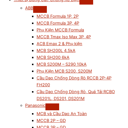
ABB
MCCB Formula 1P, 2P
MCCB Formula 3P, 4P
Phụ Kiện MCCB Formula
MCCB Tmax Iso Max 3P, 4P
ACB Emax 2 & Phụ kiện
MCB SH200L 4.5kA
MCB SH200 6kA
MCB S200M – S290 10kA
Phụ Kiện MCB S200, S200M
Cầu Dao Chống Dòng Rò RCCB 2P-4P
FH200
Cầu Dao Chống Dòng Rò, Quá Tải RCBO
DS201L, DS201, DS201M
Panasonic
MCB và Cầu Dao An Toàn
MCCB 2P – GD
MCCB 3P – GD