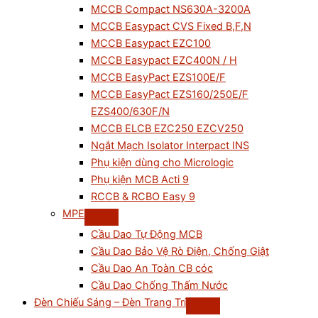
MCCB Compact NS630A-3200A
MCCB Easypact CVS Fixed B,F,N
MCCB Easypact EZC100
MCCB Easypact EZC400N / H
MCCB EasyPact EZS100E/F
MCCB EasyPact EZS160/250E/F
EZS400/630F/N
MCCB ELCB EZC250 EZCV250
Ngắt Mạch Isolator Interpact INS
Phụ kiện dùng cho Micrologic
Phụ kiện MCB Acti 9
RCCB & RCBO Easy 9
MPE
Cầu Dao Tự Động MCB
Cầu Dao Bảo Vệ Rò Điện, Chống Giật
Cầu Dao An Toàn CB cóc
Cầu Dao Chống Thấm Nước
Đèn Chiếu Sáng – Đèn Trang Trí