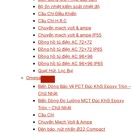
Bộ ổn nhiệt kiểm soát nhiệt độ
Cầu Chì Điều Khiển
Cầu Chì H.R.C
Chuyển mạch volt & ampe
Chuyển mạch volt & ampe IP55
Đồng hồ tủ điện AC 72×72
Đồng hồ tủ điện AC 72×72 IP65
Đồng hồ tủ điện AC 96×96
Đồng hồ tủ điện AC 96×96 IP65
Quạt Hút, Lọc Bụi
Omega
Biến Dòng Bảo Vệ PCT Đúc Khối Epoxy Tròn –
Chữ Nhật
Biến Dòng Đo Lường MCT Đúc Khối Epoxy
Tròn – Chữ Nhật
Cầu Chì
Chuyển Mạch Volt & Ampe
Đèn báo, nút nhấn Ø22 Compact