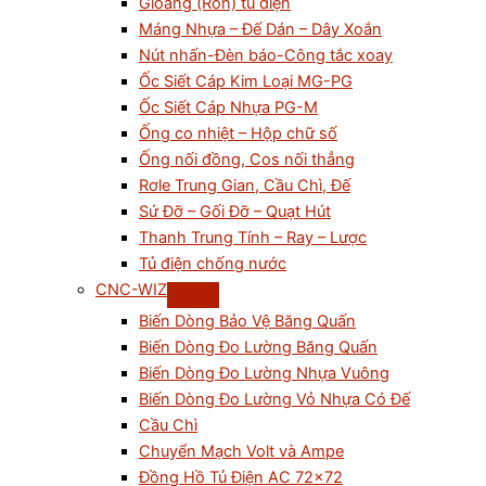
Gioăng (Ron) tủ điện
Máng Nhựa – Đế Dán – Dây Xoắn
Nút nhấn-Đèn báo-Công tắc xoay
Ốc Siết Cáp Kim Loại MG-PG
Ốc Siết Cáp Nhựa PG-M
Ống co nhiệt – Hộp chữ số
Ống nối đồng, Cos nối thẳng
Rơle Trung Gian, Cầu Chì, Đế
Sứ Đỡ – Gối Đỡ – Quạt Hút
Thanh Trung Tính – Ray – Lược
Tủ điện chống nước
CNC-WIZ
Biến Dòng Bảo Vệ Băng Quấn
Biến Dòng Đo Lường Băng Quấn
Biến Dòng Đo Lường Nhựa Vuông
Biến Dòng Đo Lường Vỏ Nhựa Có Đế
Cầu Chì
Chuyển Mạch Volt và Ampe
Đồng Hồ Tủ Điện AC 72×72