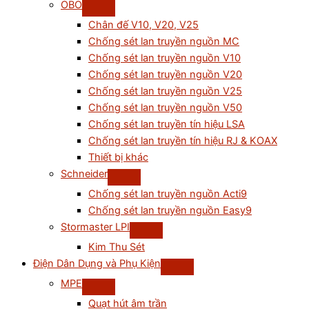
OBO
Chân đế V10, V20, V25
Chống sét lan truyền nguồn MC
Chống sét lan truyền nguồn V10
Chống sét lan truyền nguồn V20
Chống sét lan truyền nguồn V25
Chống sét lan truyền nguồn V50
Chống sét lan truyền tín hiệu LSA
Chống sét lan truyền tín hiệu RJ & KOAX
Thiết bị khác
Schneider
Chống sét lan truyền nguồn Acti9
Chống sét lan truyền nguồn Easy9
Stormaster LPI
Kim Thu Sét
Điện Dân Dụng và Phụ Kiện
MPE
Quạt hút âm trần