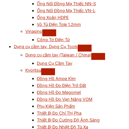
Ống Nối Đồng Mạ Thiếc NN-S
Ống Nối Đồng Mạ Thiếc VN-L
Ống Xoắn HDPE
Vỏ Tủ Điện Tole 1.2mm
Vinasino
Công Tơ Điện Tử
Dụng cụ cầm tay, Dụng Cụ Tools
Dụng cụ cầm tay (Taiwan / China)
Dụng Cụ Cầm Tay
Kyoritsu
Đồng Hồ Ampe Kìm
Đồng Hồ Đo Điện Trở Đất
Đồng Hồ Đo Megomet
Đồng Hồ Đo Vạn Năng VOM
Phụ Kiện Sản Phẩm
Thiết Bị Đo Chỉ Thị Pha
Thiết Bị Đo Cường Độ Ánh Sáng
Thiết Bị Đo Nhiệt Độ Từ Xa