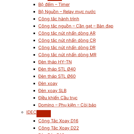
Bộ đếm – Timer
Bộ Nguồn – Relay mực nước
Công tắc hành trình
Công tắc nguồn – Cần gạt – Bàn đạp
Công tắc nút nhấn dòng AR
Công tắc nút nhấn dòng CR
Công tắc nút nhấn dòng DR
Công tắc nút nhấn dòng MR
Đèn tháp HY-TN
Đèn tháp STL Ø40
Đèn tháp STL Ø60
Đèn xoay
Đèn xoay SLB
Điều khiển Cầu trục
Domino – Phụ kiện – Còi báo
IDEC
Công Tắc Xoay D16
Công Tắc Xoay D22