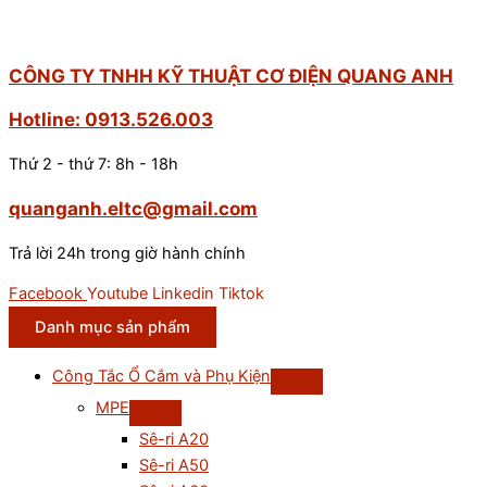
CÔNG TY TNHH KỸ THUẬT CƠ ĐIỆN QUANG ANH
Hotline: 0913.526.003
Thứ 2 - thứ 7: 8h - 18h
quanganh.eltc@gmail.com
Trả lời 24h trong giờ hành chính
Facebook
Youtube
Linkedin
Tiktok
Danh mục sản phẩm
Công Tắc Ổ Cắm và Phụ Kiện
MPE
Sê-ri A20
Sê-ri A50