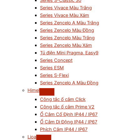
Series S-Classic 30
Series Vivace Màu Trắng
Series Vivace Màu Xám
Series Zencelo A Màu Trắng
Series Zencelo Màu Đồng
Series Zencelo Màu Trắng
Series Zencelo Màu Xám
Tủ điện Mini Pragma, Easy9
Series Concept
Series ESM
Series S-Flexi
Series Zencelo A Màu Đồng
Himel
Công tắc ổ cắm Click
Công tắc ổ cắm Prime V2
Ổ Cắm Cố Định IP44 / IP67
Ổ Cắm Di Động IP44 / IP67
Phích Cắm IP44 / IP67
Lioa