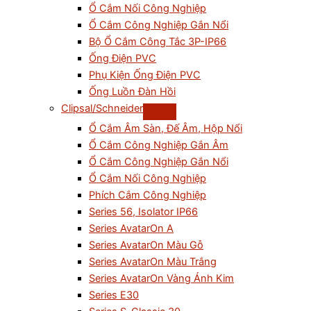
Ổ Cắm Nối Công Nghiệp
Ổ Cắm Công Nghiệp Gắn Nổi
Bộ Ổ Cắm Công Tắc 3P-IP66
Ống Điện PVC
Phụ Kiện Ống Điện PVC
Ống Luồn Đàn Hồi
Clipsal/Schneider
Ổ Cắm Âm Sàn, Đế Âm, Hộp Nổi
Ổ Cắm Công Nghiệp Gắn Âm
Ổ Cắm Công Nghiệp Gắn Nổi
Ổ Cắm Nối Công Nghiệp
Phích Cắm Công Nghiệp
Series 56, Isolator IP66
Series AvatarOn A
Series AvatarOn Màu Gỗ
Series AvatarOn Màu Trắng
Series AvatarOn Vàng Ánh Kim
Series E30