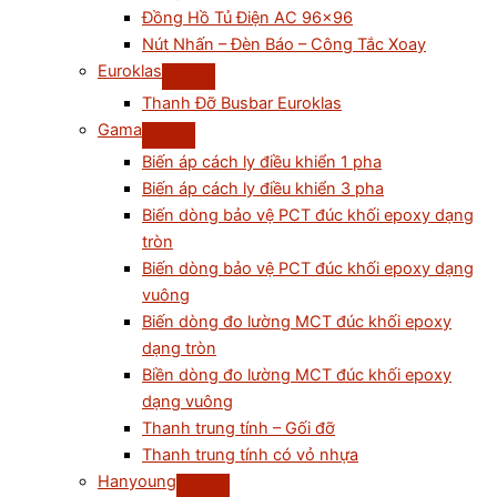
Đồng Hồ Tủ Điện AC 96×96
Nút Nhấn – Đèn Báo – Công Tắc Xoay
Euroklas
Thanh Đỡ Busbar Euroklas
Gama
Biến áp cách ly điều khiển 1 pha
Biến áp cách ly điều khiển 3 pha
Biến dòng bảo vệ PCT đúc khối epoxy dạng
tròn
Biến dòng bảo vệ PCT đúc khối epoxy dạng
vuông
Biến dòng đo lường MCT đúc khối epoxy
dạng tròn
Biền dòng đo lường MCT đúc khối epoxy
dạng vuông
Thanh trung tính – Gối đỡ
Thanh trung tính có vỏ nhựa
Hanyoung