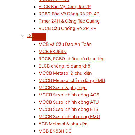
ELCB Bảo Vệ Dòng Rò 2P
RCBO Bảo Vệ Dòng Rò 2P, 4P
Timer 24H & Công Tắc Quang
RCCB Cầu Chống Rò 2P, 4P
LS
MCB và Cầu Dao An Toàn
MCB BKJ63N
RCCB, RCBO chống rò dạng tép
ELCB chống rò dạng khối
MCCB Metasol & phụ kiện
MCCB Metasol chỉnh dòng FMU
MCCB Susol & phụ kiện
MCCB Susol chỉnh dòng AG6
MCCB Susol chỉnh dòng ATU
MCCB Susol chỉnh dòng ETS
MCCB Susol chỉnh dòng FMU
ACB Metasol & phụ kiện
MCB BK63H DC