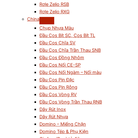
Rơle Zelio RSB
Rơle Zelio RXG
China
Chụp Nhựa Màu
Đầu Cos Bít SC, Cos Bít TL
Đầu Cos Chĩa SV
Đầu Cos Chĩa Trần Thau SNB
Đầu Cos Đồng Nhôm
Đầu Cos Nối CE-SP
Đầu Cos Nối Ngàm – Nối màu
Đầu Cos Pin Đặc
Đầu Cos Pin Rỗng
Đầu Cos Vòng RV
Đầu Cos Vòng Trần Thau RNB
Dây Rút Inox
Dây Rút Nhựa
Domino – Miếng Chặn
Domino Tép & Phụ Kiện