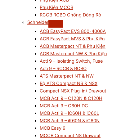
Phụ Kiện ACB
Phụ Kiện MCCB
RCCB RCBO Chống Dòng Rò
Schneider
ACB EasyPact EVS 800-4000A
ACB EasyPact MVS & Phụ Kiện
ACB Masterpact NT & Phụ Kiện
ACB Masterpact NW & Phụ Kiện
Acti 9 – Isolating Switch, Fuse
Acti 9 – RCCB & RCBO
ATS Masterpact NT & NW
Bộ ATS Compact NS & NSX
Compact NSX Plug-in/ Drawout
MCB Acti 9 – C120N & C120H
MCB Acti 9 – C60H DC
MCB Acti 9 – iC60H & iC60L
MCB Acti 9 – iK60N & iC60N
MCB Easy 9
MCCB Compact NS Drawout