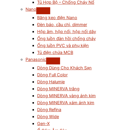
Tủ Hợp Bộ – Chống Cháy Nổ
Nano
Băng keo điện Nano
Đèn báo, cầu chì, dimmer
Hộp âm, hộp nổi, hộp nối dây
Ống luồn đàn hồi chống cháy
Ống luồn PVC và phụ kiện
Tủ điện chứa MCB
Panasonic
Dòng Dùng Cho Khách Sạn
Dòng Full Color
Dòng Halumie
Dòng MINERVA trắng
Dòng MINERVA vàng ánh kim
Dòng MINERVA xám ánh kim
Dòng Refina
Dòng Wide
Gen-X