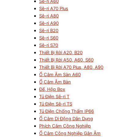
Sê-ri A60
Sê-ri A70 Plus
Sê-ri A80
Sê-ri A90
Sê-ri B20
Sê-ri S60
Sê-ri S70
Thiết Bị Rời A20, B20
Thiết Bị Rời A50, A60, S60
Thiết Bì Rời A70 Plus, A80, A90
Ổ Cắm Âm Sàn A60
Ổ Cắm Âm Bàn
Đế, Hộp Box
Tủ Điện Sê-ri T
Tủ Điện Sê-ri TS
Tủ Điện Chống Thấm IP66
Ổ Cắm Di Động Dân Dụng
Phích Cắm Công Nghiệp
Ổ Cắm Công Nghiệp Gắn Âm