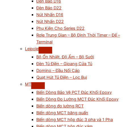
Đèn Báo D16
Đèn Báo D22
Nút Nhấn D16
Nút Nhấn D22
Phụ Kiện Cho Series D22
Rơle Trung Gian – Bộ Định Thời Timer – Đế –
Terminal
Leipole
Bộ Ổn Nhiệt, Độ Ẩm – Bộ Sưởi
Đèn Tủ Điện – Gioang Cửa Tủ
Domino – Đầu Nối Cáp
Quạt Hút Tủ Điện – Lọc Bụi
MT
Biến Dòng Bảo Vệ PCT Đúc Khối Epoxy
Biến Dòng Đo Lường MCT Đúc Khối Epoxy
Biến dòng đo lường RCT
Biến dòng MCT băng quấn
Biến dòng MCT hộp đúc 3 pha và 1 Pha
Biến dòng MCT hộp đúc xám