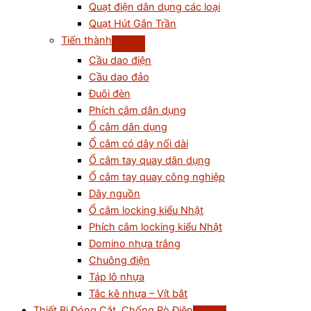
Quạt điện dân dụng các loại
Quạt Hút Gắn Trần
Tiến thành
Cầu dao điện
Cầu dao đảo
Đuôi đèn
Phích cắm dân dụng
Ổ cắm dân dụng
Ổ cắm có dây nối dài
Ổ cắm tay quay dân dụng
Ổ cắm tay quay công nghiệp
Dây nguồn
Ổ cắm locking kiểu Nhật
Phích cắm locking kiểu Nhật
Domino nhựa trắng
Chuông điện
Táp lô nhựa
Tắc kê nhựa – Vít bắt
Thiết Bị Đóng Cắt, Chống Rò Điện