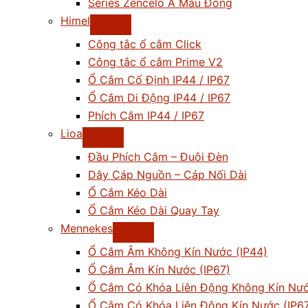
Series Zencelo A Màu Đồng
Himel
Công tắc ổ cắm Click
Công tắc ổ cắm Prime V2
Ổ Cắm Cố Định IP44 / IP67
Ổ Cắm Di Động IP44 / IP67
Phích Cắm IP44 / IP67
Lioa
Đầu Phích Cắm – Đuôi Đèn
Dây Cáp Nguồn – Cáp Nối Dài
Ổ Cắm Kéo Dài
Ổ Cắm Kéo Dài Quay Tay
Mennekes
Ổ Cắm Âm Không Kín Nước (IP44)
Ổ Cắm Âm Kín Nước (IP67)
Ổ Cắm Có Khóa Liên Động Không Kín Nướ
Ổ Cắm Có Khóa Liên Động Kín Nước (IP6