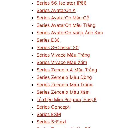
Series 56, Isolator IP66
Series AvatarOn A
Series AvatarOn Màu Gỗ
Series AvatarOn Màu Trắng
Series AvatarOn Vàng Ánh Kim
Series E30
Series S-Classic 30
Series Vivace Màu Trắng
Series Vivace Màu Xám
Series Zencelo A Màu Trắng
Series Zencelo Màu Đồng
Series Zencelo Màu Trắng
Series Zencelo Màu Xám
Tủ điện Mini Pragma, Easy9
Series Concept
Series ESM
Series S-Flexi