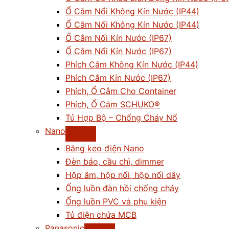
Ổ Cắm Nổi Không Kín Nước (IP44)
Ổ Cắm Nối Không Kín Nước (IP44)
Ổ Cắm Nối Kín Nước (IP67)
Ổ Cắm Nổi Kín Nước (IP67)
Phích Cắm Không Kín Nước (IP44)
Phích Cắm Kín Nước (IP67)
Phích, Ổ Cắm Cho Container
Phích, Ổ Cắm SCHUKO®
Tủ Hợp Bộ – Chống Cháy Nổ
Nano
Băng keo điện Nano
Đèn báo, cầu chì, dimmer
Hộp âm, hộp nổi, hộp nối dây
Ống luồn đàn hồi chống cháy
Ống luồn PVC và phụ kiện
Tủ điện chứa MCB
Panasonic