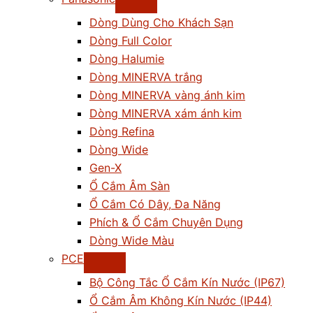
Dòng Dùng Cho Khách Sạn
Dòng Full Color
Dòng Halumie
Dòng MINERVA trắng
Dòng MINERVA vàng ánh kim
Dòng MINERVA xám ánh kim
Dòng Refina
Dòng Wide
Gen-X
Ổ Cắm Âm Sàn
Ổ Cắm Có Dây, Đa Năng
Phích & Ổ Cắm Chuyên Dụng
Dòng Wide Màu
PCE
Bộ Công Tắc Ổ Cắm Kín Nước (IP67)
Ổ Cắm Âm Không Kín Nước (IP44)