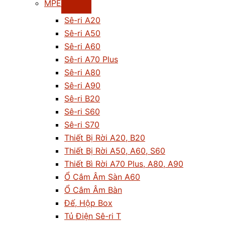
MPE
Sê-ri A20
Sê-ri A50
Sê-ri A60
Sê-ri A70 Plus
Sê-ri A80
Sê-ri A90
Sê-ri B20
Sê-ri S60
Sê-ri S70
Thiết Bị Rời A20, B20
Thiết Bị Rời A50, A60, S60
Thiết Bì Rời A70 Plus, A80, A90
Ổ Cắm Âm Sàn A60
Ổ Cắm Âm Bàn
Đế, Hộp Box
Tủ Điện Sê-ri T