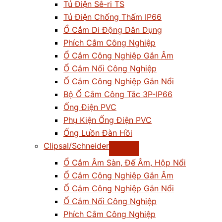
Tủ Điện Sê-ri TS
Tủ Điện Chống Thấm IP66
Ổ Cắm Di Động Dân Dụng
Phích Cắm Công Nghiệp
Ổ Cắm Công Nghiệp Gắn Âm
Ổ Cắm Nối Công Nghiệp
Ổ Cắm Công Nghiệp Gắn Nổi
Bộ Ổ Cắm Công Tắc 3P-IP66
Ống Điện PVC
Phụ Kiện Ống Điện PVC
Ống Luồn Đàn Hồi
Clipsal/Schneider
Ổ Cắm Âm Sàn, Đế Âm, Hộp Nổi
Ổ Cắm Công Nghiệp Gắn Âm
Ổ Cắm Công Nghiệp Gắn Nổi
Ổ Cắm Nối Công Nghiệp
Phích Cắm Công Nghiệp