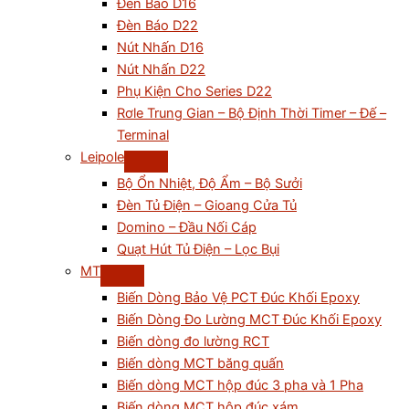
Đèn Báo D16
Đèn Báo D22
Nút Nhấn D16
Nút Nhấn D22
Phụ Kiện Cho Series D22
Rơle Trung Gian – Bộ Định Thời Timer – Đế –
Terminal
Leipole
Bộ Ổn Nhiệt, Độ Ẩm – Bộ Sưởi
Đèn Tủ Điện – Gioang Cửa Tủ
Domino – Đầu Nối Cáp
Quạt Hút Tủ Điện – Lọc Bụi
MT
Biến Dòng Bảo Vệ PCT Đúc Khối Epoxy
Biến Dòng Đo Lường MCT Đúc Khối Epoxy
Biến dòng đo lường RCT
Biến dòng MCT băng quấn
Biến dòng MCT hộp đúc 3 pha và 1 Pha
Biến dòng MCT hộp đúc xám