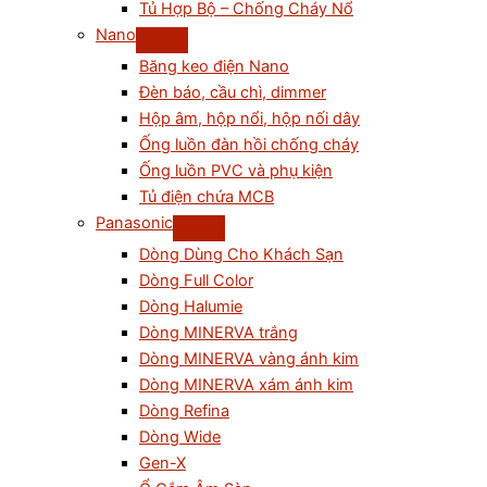
Tủ Hợp Bộ – Chống Cháy Nổ
Nano
Băng keo điện Nano
Đèn báo, cầu chì, dimmer
Hộp âm, hộp nổi, hộp nối dây
Ống luồn đàn hồi chống cháy
Ống luồn PVC và phụ kiện
Tủ điện chứa MCB
Panasonic
Dòng Dùng Cho Khách Sạn
Dòng Full Color
Dòng Halumie
Dòng MINERVA trắng
Dòng MINERVA vàng ánh kim
Dòng MINERVA xám ánh kim
Dòng Refina
Dòng Wide
Gen-X