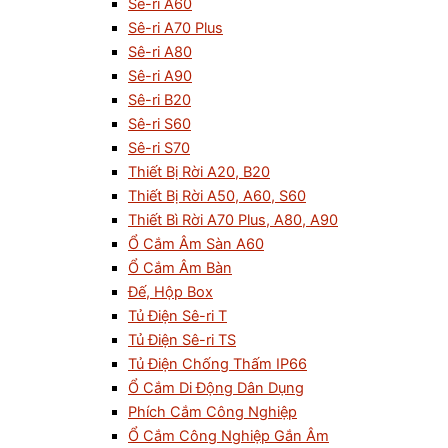
Sê-ri A60
Sê-ri A70 Plus
Sê-ri A80
Sê-ri A90
Sê-ri B20
Sê-ri S60
Sê-ri S70
Thiết Bị Rời A20, B20
Thiết Bị Rời A50, A60, S60
Thiết Bì Rời A70 Plus, A80, A90
Ổ Cắm Âm Sàn A60
Ổ Cắm Âm Bàn
Đế, Hộp Box
Tủ Điện Sê-ri T
Tủ Điện Sê-ri TS
Tủ Điện Chống Thấm IP66
Ổ Cắm Di Động Dân Dụng
Phích Cắm Công Nghiệp
Ổ Cắm Công Nghiệp Gắn Âm