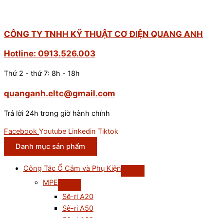
CÔNG TY TNHH KỸ THUẬT CƠ ĐIỆN QUANG ANH
Hotline: 0913.526.003
Thứ 2 - thứ 7: 8h - 18h
quanganh.eltc@gmail.com
Trả lời 24h trong giờ hành chính
Facebook
Youtube
Linkedin
Tiktok
Danh mục sản phẩm
Công Tắc Ổ Cắm và Phụ Kiện
MPE
Sê-ri A20
Sê-ri A50