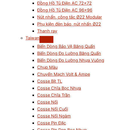
Đồng Hồ Tủ Điện AC 72×72
Đồng Hồ Tủ Điện AC 96×96
Nút nhấn, công tắc Ø22 Modular
Phụ kiện đèn báo, nút nhấn Ø22
Thanh ray
Taiwan
Biến Dòng Bảo Vệ Băng Quấn
Biến Dòng Đo Lường Băng Quấn
Biến Dòng Đo Lường Nhựa Vuông
Chụp Màu
Chuyển Mạch Volt & Ampe
Cosse Bít TL
Cosse Chĩa Bọc Nhựa
Cosse Chĩa Trần
Cosse Nối
Cosse Nối Cuối
Cosse Nối Ngàm
Cosse Pin Đặc