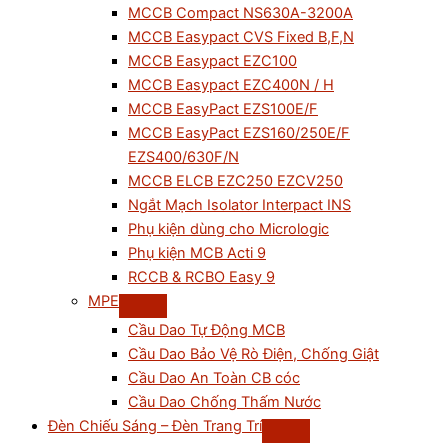
MCCB Compact NS630A-3200A
MCCB Easypact CVS Fixed B,F,N
MCCB Easypact EZC100
MCCB Easypact EZC400N / H
MCCB EasyPact EZS100E/F
MCCB EasyPact EZS160/250E/F
EZS400/630F/N
MCCB ELCB EZC250 EZCV250
Ngắt Mạch Isolator Interpact INS
Phụ kiện dùng cho Micrologic
Phụ kiện MCB Acti 9
RCCB & RCBO Easy 9
MPE
Cầu Dao Tự Động MCB
Cầu Dao Bảo Vệ Rò Điện, Chống Giật
Cầu Dao An Toàn CB cóc
Cầu Dao Chống Thấm Nước
Đèn Chiếu Sáng – Đèn Trang Trí