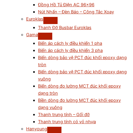
Đồng Hồ Tủ Điện AC 96×96
Nút Nhấn – Đèn Báo – Công Tắc Xoay
Euroklas
Thanh Đỡ Busbar Euroklas
Gama
Biến áp cách ly điều khiển 1 pha
Biến áp cách ly điều khiển 3 pha
Biến dòng bảo vệ PCT đúc khối epoxy dạng
tròn
Biến dòng bảo vệ PCT đúc khối epoxy dạng
vuông
Biến dòng đo lường MCT đúc khối epoxy
dạng tròn
Biền dòng đo lường MCT đúc khối epoxy
dạng vuông
Thanh trung tính – Gối đỡ
Thanh trung tính có vỏ nhựa
Hanyoung