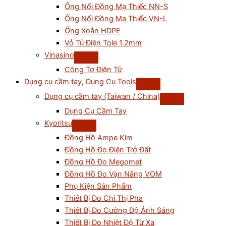
Ống Nối Đồng Mạ Thiếc NN-S
Ống Nối Đồng Mạ Thiếc VN-L
Ống Xoắn HDPE
Vỏ Tủ Điện Tole 1.2mm
Vinasino
Công Tơ Điện Tử
Dụng cụ cầm tay, Dụng Cụ Tools
Dụng cụ cầm tay (Taiwan / China)
Dụng Cụ Cầm Tay
Kyoritsu
Đồng Hồ Ampe Kìm
Đồng Hồ Đo Điện Trở Đất
Đồng Hồ Đo Megomet
Đồng Hồ Đo Vạn Năng VOM
Phụ Kiện Sản Phẩm
Thiết Bị Đo Chỉ Thị Pha
Thiết Bị Đo Cường Độ Ánh Sáng
Thiết Bị Đo Nhiệt Độ Từ Xa