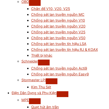
OBO
Chân đế V10, V20, V25
Chống sét lan truyền nguồn MC
Chống sét lan truyền nguồn V10
Chống sét lan truyền nguồn V20
Chống sét lan truyền nguồn V25
Chống sét lan truyền nguồn V50
Chống sét lan truyền tín hiệu LSA
Chống sét lan truyền tín hiệu RJ & KOAX
Thiết bị khác
Schneider
Chống sét lan truyền nguồn Acti9
Chống sét lan truyền nguồn Easy9
Stormaster LPI
Kim Thu Sét
Điện Dân Dụng và Phụ Kiện
MPE
Quạt hút âm trần