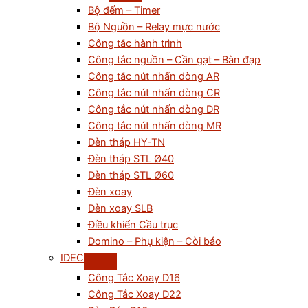
Bộ đếm – Timer
Bộ Nguồn – Relay mực nước
Công tắc hành trình
Công tắc nguồn – Cần gạt – Bàn đạp
Công tắc nút nhấn dòng AR
Công tắc nút nhấn dòng CR
Công tắc nút nhấn dòng DR
Công tắc nút nhấn dòng MR
Đèn tháp HY-TN
Đèn tháp STL Ø40
Đèn tháp STL Ø60
Đèn xoay
Đèn xoay SLB
Điều khiển Cầu trục
Domino – Phụ kiện – Còi báo
IDEC
Công Tắc Xoay D16
Công Tắc Xoay D22