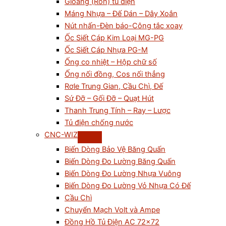
Gioăng (Ron) tủ điện
Máng Nhựa – Đế Dán – Dây Xoắn
Nút nhấn-Đèn báo-Công tắc xoay
Ốc Siết Cáp Kim Loại MG-PG
Ốc Siết Cáp Nhựa PG-M
Ống co nhiệt – Hộp chữ số
Ống nối đồng, Cos nối thẳng
Rơle Trung Gian, Cầu Chì, Đế
Sứ Đỡ – Gối Đỡ – Quạt Hút
Thanh Trung Tính – Ray – Lược
Tủ điện chống nước
CNC-WIZ
Biến Dòng Bảo Vệ Băng Quấn
Biến Dòng Đo Lường Băng Quấn
Biến Dòng Đo Lường Nhựa Vuông
Biến Dòng Đo Lường Vỏ Nhựa Có Đế
Cầu Chì
Chuyển Mạch Volt và Ampe
Đồng Hồ Tủ Điện AC 72×72