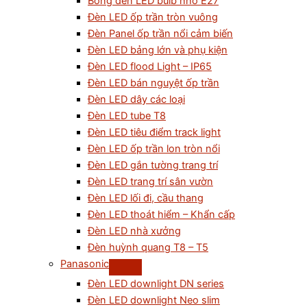
Bóng đèn LED bulb nhỏ E27
Đèn LED ốp trần tròn vuông
Đèn Panel ốp trần nổi cảm biến
Đèn LED bảng lớn và phụ kiện
Đèn LED flood Light – IP65
Đèn LED bán nguyệt ốp trần
Đèn LED dây các loại
Đèn LED tube T8
Đèn LED tiêu điểm track light
Đèn LED ốp trần lon tròn nổi
Đèn LED gắn tường trang trí
Đèn LED trang trí sân vườn
Đèn LED lối đi, cầu thang
Đèn LED thoát hiểm – Khẩn cấp
Đèn LED nhà xưởng
Đèn huỳnh quang T8 – T5
Panasonic
Đèn LED downlight DN series
Đèn LED downlight Neo slim