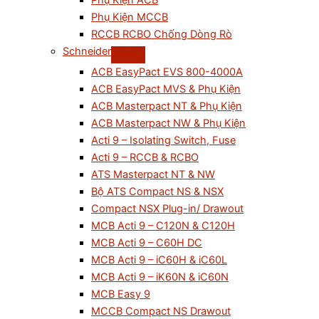
Phụ Kiện ACB
Phụ Kiện MCCB
RCCB RCBO Chống Dòng Rò
Schneider
ACB EasyPact EVS 800-4000A
ACB EasyPact MVS & Phụ Kiện
ACB Masterpact NT & Phụ Kiện
ACB Masterpact NW & Phụ Kiện
Acti 9 – Isolating Switch, Fuse
Acti 9 – RCCB & RCBO
ATS Masterpact NT & NW
Bộ ATS Compact NS & NSX
Compact NSX Plug-in/ Drawout
MCB Acti 9 – C120N & C120H
MCB Acti 9 – C60H DC
MCB Acti 9 – iC60H & iC60L
MCB Acti 9 – iK60N & iC60N
MCB Easy 9
MCCB Compact NS Drawout