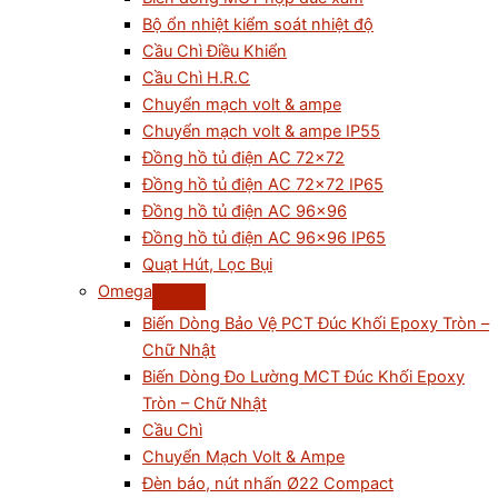
Bộ ổn nhiệt kiểm soát nhiệt độ
Cầu Chì Điều Khiển
Cầu Chì H.R.C
Chuyển mạch volt & ampe
Chuyển mạch volt & ampe IP55
Đồng hồ tủ điện AC 72×72
Đồng hồ tủ điện AC 72×72 IP65
Đồng hồ tủ điện AC 96×96
Đồng hồ tủ điện AC 96×96 IP65
Quạt Hút, Lọc Bụi
Omega
Biến Dòng Bảo Vệ PCT Đúc Khối Epoxy Tròn –
Chữ Nhật
Biến Dòng Đo Lường MCT Đúc Khối Epoxy
Tròn – Chữ Nhật
Cầu Chì
Chuyển Mạch Volt & Ampe
Đèn báo, nút nhấn Ø22 Compact