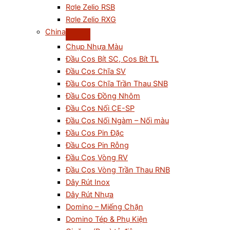
Rơle Zelio RSB
Rơle Zelio RXG
China
Chụp Nhựa Màu
Đầu Cos Bít SC, Cos Bít TL
Đầu Cos Chĩa SV
Đầu Cos Chĩa Trần Thau SNB
Đầu Cos Đồng Nhôm
Đầu Cos Nối CE-SP
Đầu Cos Nối Ngàm – Nối màu
Đầu Cos Pin Đặc
Đầu Cos Pin Rỗng
Đầu Cos Vòng RV
Đầu Cos Vòng Trần Thau RNB
Dây Rút Inox
Dây Rút Nhựa
Domino – Miếng Chặn
Domino Tép & Phụ Kiện