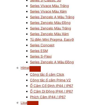
Series S-Classic 30
Series Vivace Màu Trắng
Series Vivace Màu Xám
Series Zencelo A Màu Trắng
Series Zencelo Màu Đồng
Series Zencelo Màu Trắng
Series Zencelo Màu Xám
Tủ điện Mini Pragma, Easy9
Series Concept
Series ESM
Series S-Flexi
Series Zencelo A Màu Đồng
Himel
Công tắc ổ cắm Click
Công tắc ổ cắm Prime V2
Ổ Cắm Cố Định IP44 / IP67
Ổ Cắm Di Động IP44 / IP67
Phích Cắm IP44 / IP67
Lioa