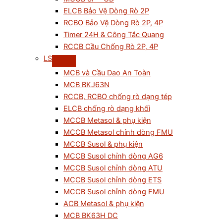
ELCB Bảo Vệ Dòng Rò 2P
RCBO Bảo Vệ Dòng Rò 2P, 4P
Timer 24H & Công Tắc Quang
RCCB Cầu Chống Rò 2P, 4P
LS
MCB và Cầu Dao An Toàn
MCB BKJ63N
RCCB, RCBO chống rò dạng tép
ELCB chống rò dạng khối
MCCB Metasol & phụ kiện
MCCB Metasol chỉnh dòng FMU
MCCB Susol & phụ kiện
MCCB Susol chỉnh dòng AG6
MCCB Susol chỉnh dòng ATU
MCCB Susol chỉnh dòng ETS
MCCB Susol chỉnh dòng FMU
ACB Metasol & phụ kiện
MCB BK63H DC