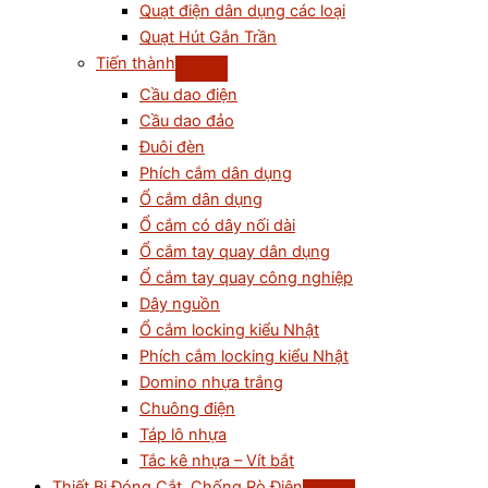
Quạt điện dân dụng các loại
Quạt Hút Gắn Trần
Tiến thành
Cầu dao điện
Cầu dao đảo
Đuôi đèn
Phích cắm dân dụng
Ổ cắm dân dụng
Ổ cắm có dây nối dài
Ổ cắm tay quay dân dụng
Ổ cắm tay quay công nghiệp
Dây nguồn
Ổ cắm locking kiểu Nhật
Phích cắm locking kiểu Nhật
Domino nhựa trắng
Chuông điện
Táp lô nhựa
Tắc kê nhựa – Vít bắt
Thiết Bị Đóng Cắt, Chống Rò Điện