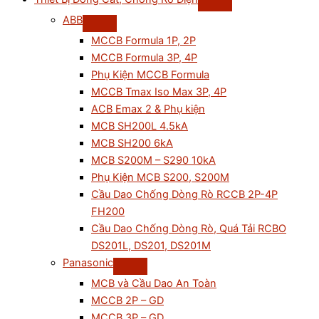
ABB
MCCB Formula 1P, 2P
MCCB Formula 3P, 4P
Phụ Kiện MCCB Formula
MCCB Tmax Iso Max 3P, 4P
ACB Emax 2 & Phụ kiện
MCB SH200L 4.5kA
MCB SH200 6kA
MCB S200M – S290 10kA
Phụ Kiện MCB S200, S200M
Cầu Dao Chống Dòng Rò RCCB 2P-4P
FH200
Cầu Dao Chống Dòng Rò, Quá Tải RCBO
DS201L, DS201, DS201M
Panasonic
MCB và Cầu Dao An Toàn
MCCB 2P – GD
MCCB 3P – GD