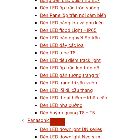
Bóng đèn LED bulb nhỏ E27
Đèn LED ốp trần tròn vuông
Đèn Panel ốp trần nổi cảm biến
Đèn LED bảng lớn và phụ kiện
Đèn LED flood Light – IP65
Đèn LED bán nguyệt ốp trần
Đèn LED dây các loại
Đèn LED tube T8
Đèn LED tiêu điểm track light
Đèn LED ốp trần lon tròn nổi
Đèn LED gắn tường trang trí
Đèn LED trang trí sân vườn
Đèn LED lối đi, cầu thang
Đèn LED thoát hiểm – Khẩn cấp
Đèn LED nhà xưởng
Đèn huỳnh quang T8 – T5
Panasonic
Đèn LED downlight DN series
Đèn LED downlight Neo slim