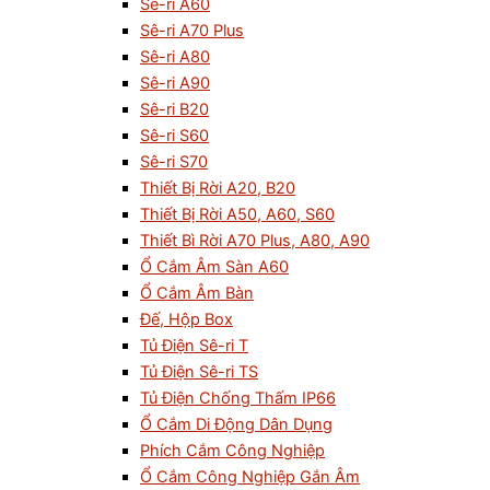
Sê-ri A60
Sê-ri A70 Plus
Sê-ri A80
Sê-ri A90
Sê-ri B20
Sê-ri S60
Sê-ri S70
Thiết Bị Rời A20, B20
Thiết Bị Rời A50, A60, S60
Thiết Bì Rời A70 Plus, A80, A90
Ổ Cắm Âm Sàn A60
Ổ Cắm Âm Bàn
Đế, Hộp Box
Tủ Điện Sê-ri T
Tủ Điện Sê-ri TS
Tủ Điện Chống Thấm IP66
Ổ Cắm Di Động Dân Dụng
Phích Cắm Công Nghiệp
Ổ Cắm Công Nghiệp Gắn Âm