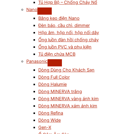
Tủ Hợp Bộ – Chống Cháy Nổ
Nano
Băng keo điện Nano
Đèn báo, cầu chì, dimmer
Hộp âm, hộp nổi, hộp nối dây
Ống luồn đàn hồi chống cháy
Ống luồn PVC và phụ kiện
Tủ điện chứa MCB
Panasonic
Dòng Dùng Cho Khách Sạn
Dòng Full Color
Dòng Halumie
Dòng MINERVA trắng
Dòng MINERVA vàng ánh kim
Dòng MINERVA xám ánh kim
Dòng Refina
Dòng Wide
Gen-X