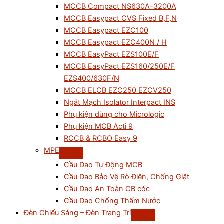
MCCB Compact NS630A-3200A
MCCB Easypact CVS Fixed B,F,N
MCCB Easypact EZC100
MCCB Easypact EZC400N / H
MCCB EasyPact EZS100E/F
MCCB EasyPact EZS160/250E/F
EZS400/630F/N
MCCB ELCB EZC250 EZCV250
Ngắt Mạch Isolator Interpact INS
Phụ kiện dùng cho Micrologic
Phụ kiện MCB Acti 9
RCCB & RCBO Easy 9
MPE
Cầu Dao Tự Động MCB
Cầu Dao Bảo Vệ Rò Điện, Chống Giật
Cầu Dao An Toàn CB cóc
Cầu Dao Chống Thấm Nước
Đèn Chiếu Sáng – Đèn Trang Trí