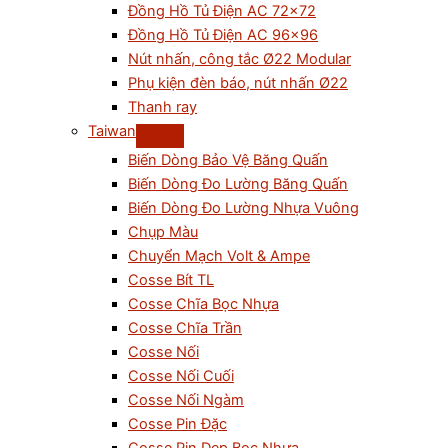
Đồng Hồ Tủ Điện AC 72×72
Đồng Hồ Tủ Điện AC 96×96
Nút nhấn, công tắc Ø22 Modular
Phụ kiện đèn báo, nút nhấn Ø22
Thanh ray
Taiwan
Biến Dòng Bảo Vệ Băng Quấn
Biến Dòng Đo Lường Băng Quấn
Biến Dòng Đo Lường Nhựa Vuông
Chụp Màu
Chuyển Mạch Volt & Ampe
Cosse Bít TL
Cosse Chĩa Bọc Nhựa
Cosse Chĩa Trần
Cosse Nối
Cosse Nối Cuối
Cosse Nối Ngàm
Cosse Pin Đặc