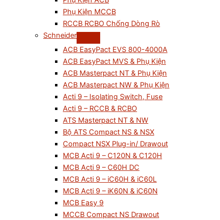
Phụ Kiện ACB
Phụ Kiện MCCB
RCCB RCBO Chống Dòng Rò
Schneider
ACB EasyPact EVS 800-4000A
ACB EasyPact MVS & Phụ Kiện
ACB Masterpact NT & Phụ Kiện
ACB Masterpact NW & Phụ Kiện
Acti 9 – Isolating Switch, Fuse
Acti 9 – RCCB & RCBO
ATS Masterpact NT & NW
Bộ ATS Compact NS & NSX
Compact NSX Plug-in/ Drawout
MCB Acti 9 – C120N & C120H
MCB Acti 9 – C60H DC
MCB Acti 9 – iC60H & iC60L
MCB Acti 9 – iK60N & iC60N
MCB Easy 9
MCCB Compact NS Drawout