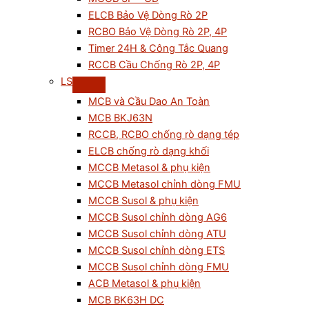
ELCB Bảo Vệ Dòng Rò 2P
RCBO Bảo Vệ Dòng Rò 2P, 4P
Timer 24H & Công Tắc Quang
RCCB Cầu Chống Rò 2P, 4P
LS
MCB và Cầu Dao An Toàn
MCB BKJ63N
RCCB, RCBO chống rò dạng tép
ELCB chống rò dạng khối
MCCB Metasol & phụ kiện
MCCB Metasol chỉnh dòng FMU
MCCB Susol & phụ kiện
MCCB Susol chỉnh dòng AG6
MCCB Susol chỉnh dòng ATU
MCCB Susol chỉnh dòng ETS
MCCB Susol chỉnh dòng FMU
ACB Metasol & phụ kiện
MCB BK63H DC