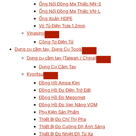
Ống Nối Đồng Mạ Thiếc NN-S
Ống Nối Đồng Mạ Thiếc VN-L
Ống Xoắn HDPE
Vỏ Tủ Điện Tole 1.2mm
Vinasino
Công Tơ Điện Tử
Dụng cụ cầm tay, Dụng Cụ Tools
Dụng cụ cầm tay (Taiwan / China)
Dụng Cụ Cầm Tay
Kyoritsu
Đồng Hồ Ampe Kìm
Đồng Hồ Đo Điện Trở Đất
Đồng Hồ Đo Megomet
Đồng Hồ Đo Vạn Năng VOM
Phụ Kiện Sản Phẩm
Thiết Bị Đo Chỉ Thị Pha
Thiết Bị Đo Cường Độ Ánh Sáng
Thiết Bị Đo Nhiệt Độ Từ Xa