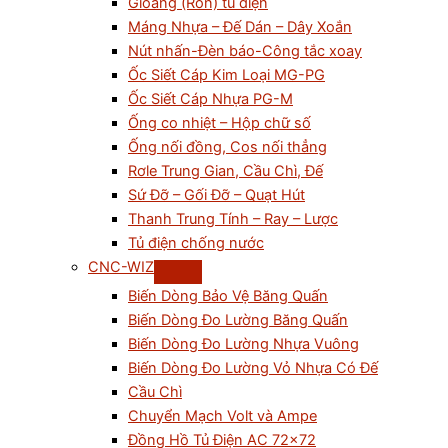
Gioăng (Ron) tủ điện
Máng Nhựa – Đế Dán – Dây Xoắn
Nút nhấn-Đèn báo-Công tắc xoay
Ốc Siết Cáp Kim Loại MG-PG
Ốc Siết Cáp Nhựa PG-M
Ống co nhiệt – Hộp chữ số
Ống nối đồng, Cos nối thẳng
Rơle Trung Gian, Cầu Chì, Đế
Sứ Đỡ – Gối Đỡ – Quạt Hút
Thanh Trung Tính – Ray – Lược
Tủ điện chống nước
CNC-WIZ
Biến Dòng Bảo Vệ Băng Quấn
Biến Dòng Đo Lường Băng Quấn
Biến Dòng Đo Lường Nhựa Vuông
Biến Dòng Đo Lường Vỏ Nhựa Có Đế
Cầu Chì
Chuyển Mạch Volt và Ampe
Đồng Hồ Tủ Điện AC 72×72