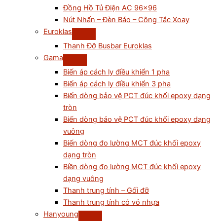
Đồng Hồ Tủ Điện AC 96×96
Nút Nhấn – Đèn Báo – Công Tắc Xoay
Euroklas
Thanh Đỡ Busbar Euroklas
Gama
Biến áp cách ly điều khiển 1 pha
Biến áp cách ly điều khiển 3 pha
Biến dòng bảo vệ PCT đúc khối epoxy dạng
tròn
Biến dòng bảo vệ PCT đúc khối epoxy dạng
vuông
Biến dòng đo lường MCT đúc khối epoxy
dạng tròn
Biền dòng đo lường MCT đúc khối epoxy
dạng vuông
Thanh trung tính – Gối đỡ
Thanh trung tính có vỏ nhựa
Hanyoung