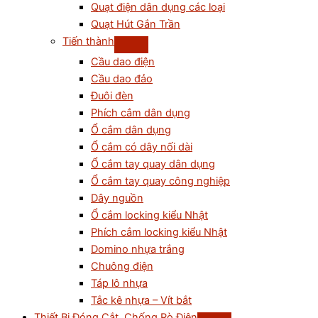
Quạt điện dân dụng các loại
Quạt Hút Gắn Trần
Tiến thành
Cầu dao điện
Cầu dao đảo
Đuôi đèn
Phích cắm dân dụng
Ổ cắm dân dụng
Ổ cắm có dây nối dài
Ổ cắm tay quay dân dụng
Ổ cắm tay quay công nghiệp
Dây nguồn
Ổ cắm locking kiểu Nhật
Phích cắm locking kiểu Nhật
Domino nhựa trắng
Chuông điện
Táp lô nhựa
Tắc kê nhựa – Vít bắt
Thiết Bị Đóng Cắt, Chống Rò Điện