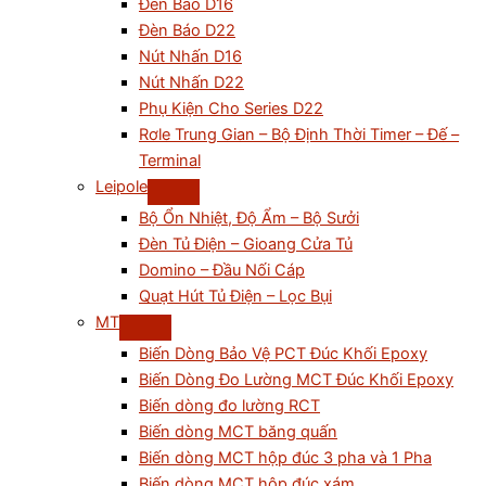
Đèn Báo D16
Đèn Báo D22
Nút Nhấn D16
Nút Nhấn D22
Phụ Kiện Cho Series D22
Rơle Trung Gian – Bộ Định Thời Timer – Đế –
Terminal
Leipole
Bộ Ổn Nhiệt, Độ Ẩm – Bộ Sưởi
Đèn Tủ Điện – Gioang Cửa Tủ
Domino – Đầu Nối Cáp
Quạt Hút Tủ Điện – Lọc Bụi
MT
Biến Dòng Bảo Vệ PCT Đúc Khối Epoxy
Biến Dòng Đo Lường MCT Đúc Khối Epoxy
Biến dòng đo lường RCT
Biến dòng MCT băng quấn
Biến dòng MCT hộp đúc 3 pha và 1 Pha
Biến dòng MCT hộp đúc xám