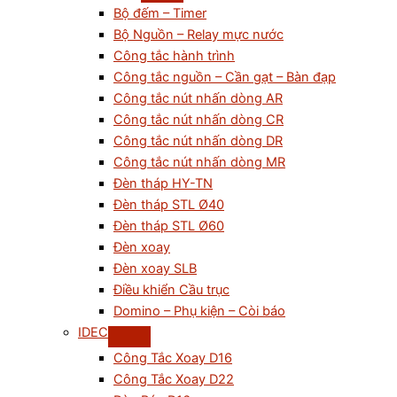
Bộ đếm – Timer
Bộ Nguồn – Relay mực nước
Công tắc hành trình
Công tắc nguồn – Cần gạt – Bàn đạp
Công tắc nút nhấn dòng AR
Công tắc nút nhấn dòng CR
Công tắc nút nhấn dòng DR
Công tắc nút nhấn dòng MR
Đèn tháp HY-TN
Đèn tháp STL Ø40
Đèn tháp STL Ø60
Đèn xoay
Đèn xoay SLB
Điều khiển Cầu trục
Domino – Phụ kiện – Còi báo
IDEC
Công Tắc Xoay D16
Công Tắc Xoay D22