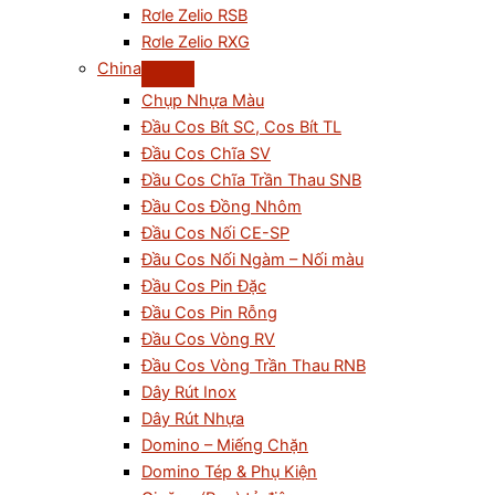
Rơle Zelio RSB
Rơle Zelio RXG
China
Chụp Nhựa Màu
Đầu Cos Bít SC, Cos Bít TL
Đầu Cos Chĩa SV
Đầu Cos Chĩa Trần Thau SNB
Đầu Cos Đồng Nhôm
Đầu Cos Nối CE-SP
Đầu Cos Nối Ngàm – Nối màu
Đầu Cos Pin Đặc
Đầu Cos Pin Rỗng
Đầu Cos Vòng RV
Đầu Cos Vòng Trần Thau RNB
Dây Rút Inox
Dây Rút Nhựa
Domino – Miếng Chặn
Domino Tép & Phụ Kiện