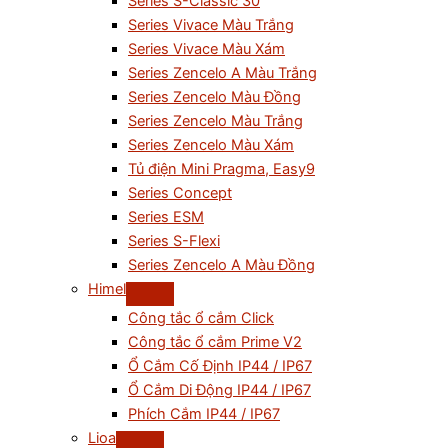
Series S-Classic 30
Series Vivace Màu Trắng
Series Vivace Màu Xám
Series Zencelo A Màu Trắng
Series Zencelo Màu Đồng
Series Zencelo Màu Trắng
Series Zencelo Màu Xám
Tủ điện Mini Pragma, Easy9
Series Concept
Series ESM
Series S-Flexi
Series Zencelo A Màu Đồng
Himel
Công tắc ổ cắm Click
Công tắc ổ cắm Prime V2
Ổ Cắm Cố Định IP44 / IP67
Ổ Cắm Di Động IP44 / IP67
Phích Cắm IP44 / IP67
Lioa