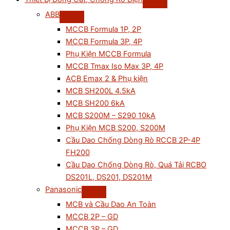
ABB
MCCB Formula 1P, 2P
MCCB Formula 3P, 4P
Phụ Kiện MCCB Formula
MCCB Tmax Iso Max 3P, 4P
ACB Emax 2 & Phụ kiện
MCB SH200L 4.5kA
MCB SH200 6kA
MCB S200M – S290 10kA
Phụ Kiện MCB S200, S200M
Cầu Dao Chống Dòng Rò RCCB 2P-4P
FH200
Cầu Dao Chống Dòng Rò, Quá Tải RCBO
DS201L, DS201, DS201M
Panasonic
MCB và Cầu Dao An Toàn
MCCB 2P – GD
MCCB 3P – GD