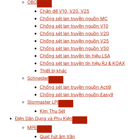
OBO
Chân đế V10, V20, V25
Chống sét lan truyền nguồn MC
Chống sét lan truyền nguồn V10
Chống sét lan truyền nguồn V20
Chống sét lan truyền nguồn V25
Chống sét lan truyền nguồn V50
Chống sét lan truyền tín hiệu LSA
Chống sét lan truyền tín hiệu RJ & KOAX
Thiết bị khác
Schneider
Chống sét lan truyền nguồn Acti9
Chống sét lan truyền nguồn Easy9
Stormaster LPI
Kim Thu Sét
Điện Dân Dụng và Phụ Kiện
MPE
Quạt hút âm trần