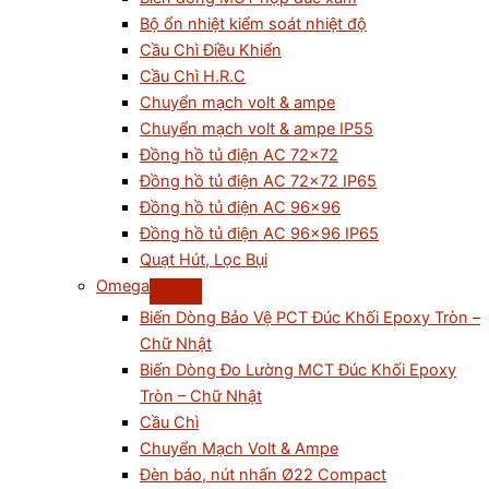
Bộ ổn nhiệt kiểm soát nhiệt độ
Cầu Chì Điều Khiển
Cầu Chì H.R.C
Chuyển mạch volt & ampe
Chuyển mạch volt & ampe IP55
Đồng hồ tủ điện AC 72×72
Đồng hồ tủ điện AC 72×72 IP65
Đồng hồ tủ điện AC 96×96
Đồng hồ tủ điện AC 96×96 IP65
Quạt Hút, Lọc Bụi
Omega
Biến Dòng Bảo Vệ PCT Đúc Khối Epoxy Tròn –
Chữ Nhật
Biến Dòng Đo Lường MCT Đúc Khối Epoxy
Tròn – Chữ Nhật
Cầu Chì
Chuyển Mạch Volt & Ampe
Đèn báo, nút nhấn Ø22 Compact