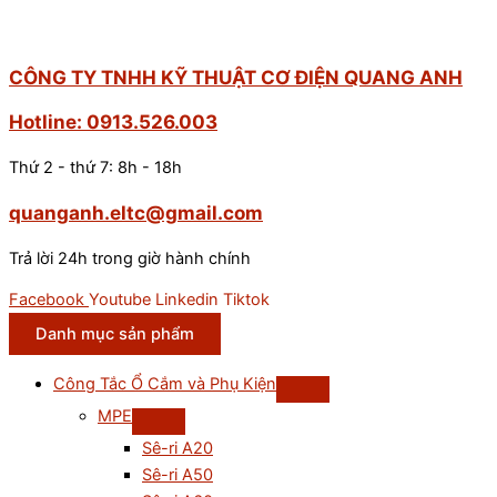
NPN
số
lượng
CÔNG TY TNHH KỸ THUẬT CƠ ĐIỆN QUANG ANH
Hotline: 0913.526.003
Thứ 2 - thứ 7: 8h - 18h
quanganh.eltc@gmail.com
Trả lời 24h trong giờ hành chính
Facebook
Youtube
Linkedin
Tiktok
Danh mục sản phẩm
Công Tắc Ổ Cắm và Phụ Kiện
MPE
Sê-ri A20
Sê-ri A50