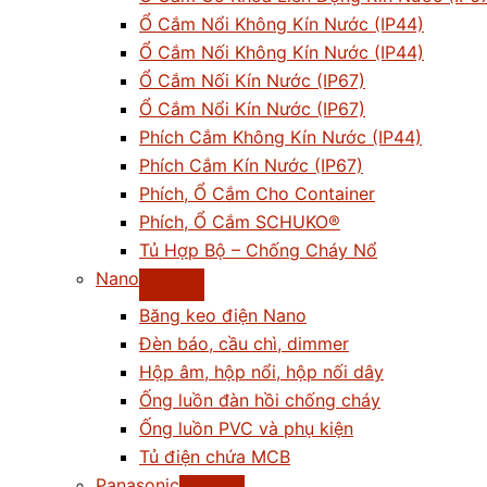
Ổ Cắm Nổi Không Kín Nước (IP44)
Ổ Cắm Nối Không Kín Nước (IP44)
Ổ Cắm Nối Kín Nước (IP67)
Ổ Cắm Nổi Kín Nước (IP67)
Phích Cắm Không Kín Nước (IP44)
Phích Cắm Kín Nước (IP67)
Phích, Ổ Cắm Cho Container
Phích, Ổ Cắm SCHUKO®
Tủ Hợp Bộ – Chống Cháy Nổ
Nano
Băng keo điện Nano
Đèn báo, cầu chì, dimmer
Hộp âm, hộp nổi, hộp nối dây
Ống luồn đàn hồi chống cháy
Ống luồn PVC và phụ kiện
Tủ điện chứa MCB
Panasonic