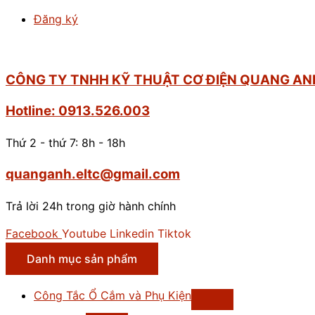
2m
Đăng ký
số
lượng
CÔNG TY TNHH KỸ THUẬT CƠ ĐIỆN QUANG AN
Hotline: 0913.526.003
Thứ 2 - thứ 7: 8h - 18h
quanganh.eltc@gmail.com
Trả lời 24h trong giờ hành chính
Facebook
Youtube
Linkedin
Tiktok
Danh mục sản phẩm
Công Tắc Ổ Cắm và Phụ Kiện