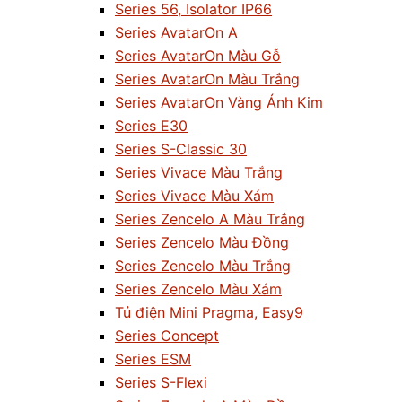
Series 56, Isolator IP66
Series AvatarOn A
Series AvatarOn Màu Gỗ
Series AvatarOn Màu Trắng
Series AvatarOn Vàng Ánh Kim
Series E30
Series S-Classic 30
Series Vivace Màu Trắng
Series Vivace Màu Xám
Series Zencelo A Màu Trắng
Series Zencelo Màu Đồng
Series Zencelo Màu Trắng
Series Zencelo Màu Xám
Tủ điện Mini Pragma, Easy9
Series Concept
Series ESM
Series S-Flexi