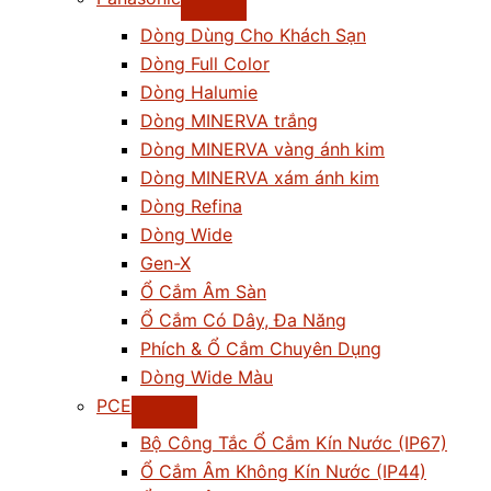
Dòng Dùng Cho Khách Sạn
Dòng Full Color
Dòng Halumie
Dòng MINERVA trắng
Dòng MINERVA vàng ánh kim
Dòng MINERVA xám ánh kim
Dòng Refina
Dòng Wide
Gen-X
Ổ Cắm Âm Sàn
Ổ Cắm Có Dây, Đa Năng
Phích & Ổ Cắm Chuyên Dụng
Dòng Wide Màu
PCE
Bộ Công Tắc Ổ Cắm Kín Nước (IP67)
Ổ Cắm Âm Không Kín Nước (IP44)