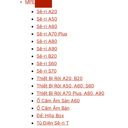
MPE
Sê-ri A20
Sê-ri A50
Sê-ri A60
Sê-ri A70 Plus
Sê-ri A80
Sê-ri A90
Sê-ri B20
Sê-ri S60
Sê-ri S70
Thiết Bị Rời A20, B20
Thiết Bị Rời A50, A60, S60
Thiết Bì Rời A70 Plus, A80, A90
Ổ Cắm Âm Sàn A60
Ổ Cắm Âm Bàn
Đế, Hộp Box
Tủ Điện Sê-ri T