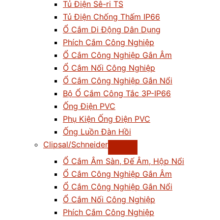
Tủ Điện Sê-ri TS
Tủ Điện Chống Thấm IP66
Ổ Cắm Di Động Dân Dụng
Phích Cắm Công Nghiệp
Ổ Cắm Công Nghiệp Gắn Âm
Ổ Cắm Nối Công Nghiệp
Ổ Cắm Công Nghiệp Gắn Nổi
Bộ Ổ Cắm Công Tắc 3P-IP66
Ống Điện PVC
Phụ Kiện Ống Điện PVC
Ống Luồn Đàn Hồi
Clipsal/Schneider
Ổ Cắm Âm Sàn, Đế Âm, Hộp Nổi
Ổ Cắm Công Nghiệp Gắn Âm
Ổ Cắm Công Nghiệp Gắn Nổi
Ổ Cắm Nối Công Nghiệp
Phích Cắm Công Nghiệp