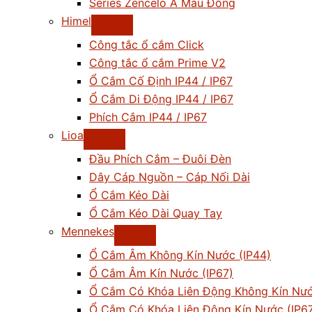
Series Zencelo A Màu Đồng
Himel
Công tắc ổ cắm Click
Công tắc ổ cắm Prime V2
Ổ Cắm Cố Định IP44 / IP67
Ổ Cắm Di Động IP44 / IP67
Phích Cắm IP44 / IP67
Lioa
Đầu Phích Cắm – Đuôi Đèn
Dây Cáp Nguồn – Cáp Nối Dài
Ổ Cắm Kéo Dài
Ổ Cắm Kéo Dài Quay Tay
Mennekes
Ổ Cắm Âm Không Kín Nước (IP44)
Ổ Cắm Âm Kín Nước (IP67)
Ổ Cắm Có Khóa Liên Động Không Kín Nướ
Ổ Cắm Có Khóa Liên Động Kín Nước (IP6