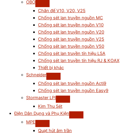
OBO
Chân đế V10, V20, V25
Chống sét lan truyền nguồn MC
Chống sét lan truyền nguồn V10
Chống sét lan truyền nguồn V20
Chống sét lan truyền nguồn V25
Chống sét lan truyền nguồn V50
Chống sét lan truyền tín hiệu LSA
Chống sét lan truyền tín hiệu RJ & KOAX
Thiết bị khác
Schneider
Chống sét lan truyền nguồn Acti9
Chống sét lan truyền nguồn Easy9
Stormaster LPI
Kim Thu Sét
Điện Dân Dụng và Phụ Kiện
MPE
Quạt hút âm trần