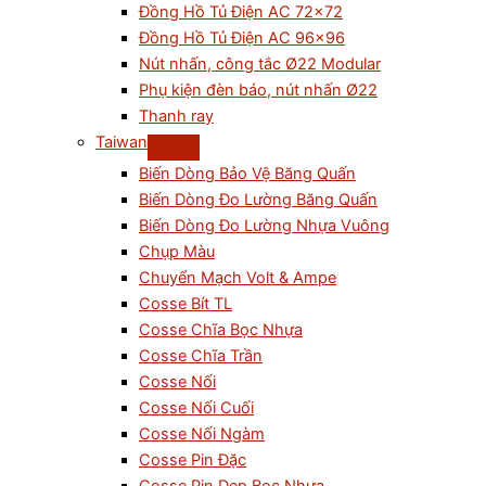
Đồng Hồ Tủ Điện AC 72×72
Đồng Hồ Tủ Điện AC 96×96
Nút nhấn, công tắc Ø22 Modular
Phụ kiện đèn báo, nút nhấn Ø22
Thanh ray
Taiwan
Biến Dòng Bảo Vệ Băng Quấn
Biến Dòng Đo Lường Băng Quấn
Biến Dòng Đo Lường Nhựa Vuông
Chụp Màu
Chuyển Mạch Volt & Ampe
Cosse Bít TL
Cosse Chĩa Bọc Nhựa
Cosse Chĩa Trần
Cosse Nối
Cosse Nối Cuối
Cosse Nối Ngàm
Cosse Pin Đặc