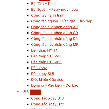
Bộ đếm – Timer
Bộ Nguồn – Relay mực nước
Công tắc hành trình
Công tắc nguồn – Cần gạt – Bàn đạp
Công tắc nút nhấn dòng AR
Công tắc nút nhấn dòng CR
Công tắc nút nhấn dòng DR
Công tắc nút nhấn dòng MR
Đèn tháp HY-TN
Đèn tháp STL Ø40
Đèn tháp STL Ø60
Đèn xoay
Đèn xoay SLB
Điều khiển Cầu trục
Domino – Phụ kiện – Còi báo
IDEC
Công Tắc Xoay D16
Công Tắc Xoay D22