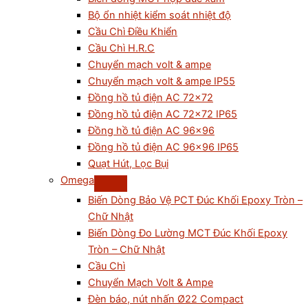
Bộ ổn nhiệt kiểm soát nhiệt độ
Cầu Chì Điều Khiển
Cầu Chì H.R.C
Chuyển mạch volt & ampe
Chuyển mạch volt & ampe IP55
Đồng hồ tủ điện AC 72×72
Đồng hồ tủ điện AC 72×72 IP65
Đồng hồ tủ điện AC 96×96
Đồng hồ tủ điện AC 96×96 IP65
Quạt Hút, Lọc Bụi
Omega
Biến Dòng Bảo Vệ PCT Đúc Khối Epoxy Tròn –
Chữ Nhật
Biến Dòng Đo Lường MCT Đúc Khối Epoxy
Tròn – Chữ Nhật
Cầu Chì
Chuyển Mạch Volt & Ampe
Đèn báo, nút nhấn Ø22 Compact