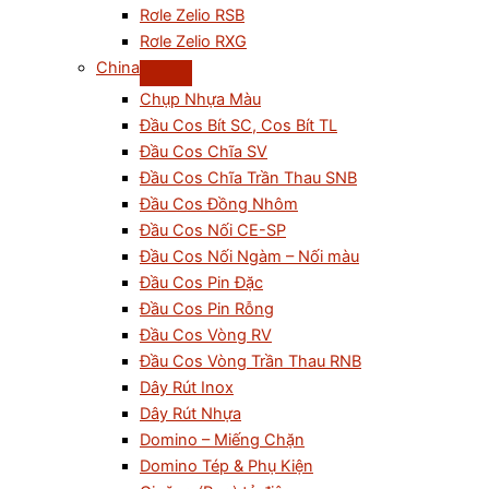
Rơle Zelio RSB
Rơle Zelio RXG
China
Chụp Nhựa Màu
Đầu Cos Bít SC, Cos Bít TL
Đầu Cos Chĩa SV
Đầu Cos Chĩa Trần Thau SNB
Đầu Cos Đồng Nhôm
Đầu Cos Nối CE-SP
Đầu Cos Nối Ngàm – Nối màu
Đầu Cos Pin Đặc
Đầu Cos Pin Rỗng
Đầu Cos Vòng RV
Đầu Cos Vòng Trần Thau RNB
Dây Rút Inox
Dây Rút Nhựa
Domino – Miếng Chặn
Domino Tép & Phụ Kiện