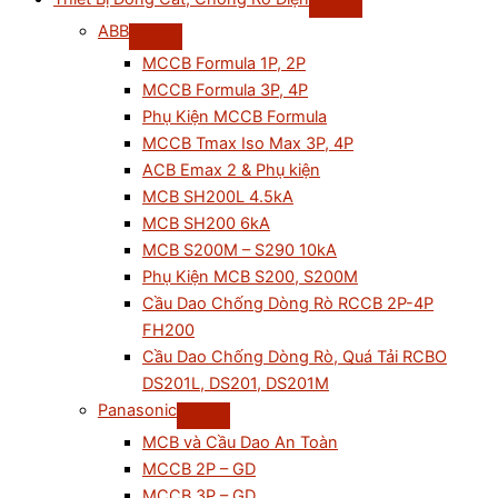
ABB
MCCB Formula 1P, 2P
MCCB Formula 3P, 4P
Phụ Kiện MCCB Formula
MCCB Tmax Iso Max 3P, 4P
ACB Emax 2 & Phụ kiện
MCB SH200L 4.5kA
MCB SH200 6kA
MCB S200M – S290 10kA
Phụ Kiện MCB S200, S200M
Cầu Dao Chống Dòng Rò RCCB 2P-4P
FH200
Cầu Dao Chống Dòng Rò, Quá Tải RCBO
DS201L, DS201, DS201M
Panasonic
MCB và Cầu Dao An Toàn
MCCB 2P – GD
MCCB 3P – GD