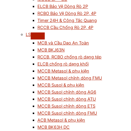
ELCB Bảo Vệ Dòng Rò 2P
RCBO Bảo Vệ Dòng Rò 2P, 4P
Timer 24H & Công Tắc Quang
RCCB Cầu Chống Rò 2P, 4P
LS
MCB và Cầu Dao An Toàn
MCB BKJ63N
RCCB, RCBO chống rò dạng tép
ELCB chống rò dạng khối
MCCB Metasol & phụ kiện
MCCB Metasol chỉnh dòng FMU
MCCB Susol & phụ kiện
MCCB Susol chỉnh dòng AG6
MCCB Susol chỉnh dòng ATU
MCCB Susol chỉnh dòng ETS
MCCB Susol chỉnh dòng FMU
ACB Metasol & phụ kiện
MCB BK63H DC