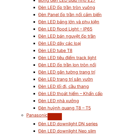
Bóng đèn LED bulb nhỏ E27
Đèn LED ốp trần tròn vuông
Đèn Panel ốp trần nổi cảm biến
Đèn LED bảng lớn và phụ kiện
Đèn LED flood Light – IP65
Đèn LED bán nguyệt ốp trần
Đèn LED dây các loại
Đèn LED tube T8
Đèn LED tiêu điểm track light
Đèn LED ốp trần lon tròn nổi
Đèn LED gắn tường trang trí
Đèn LED trang trí sân vườn
Đèn LED lối đi, cầu thang
Đèn LED thoát hiểm – Khẩn cấp
Đèn LED nhà xưởng
Đèn huỳnh quang T8 – T5
Panasonic
Đèn LED downlight DN series
Đèn LED downlight Neo slim