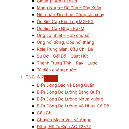
Gioăng (Ron) tủ điện
Máng Nhựa – Đế Dán – Dây Xoắn
Nút nhấn-Đèn báo-Công tắc xoay
Ốc Siết Cáp Kim Loại MG-PG
Ốc Siết Cáp Nhựa PG-M
Ống co nhiệt – Hộp chữ số
Ống nối đồng, Cos nối thẳng
Rơle Trung Gian, Cầu Chì, Đế
Sứ Đỡ – Gối Đỡ – Quạt Hút
Thanh Trung Tính – Ray – Lược
Tủ điện chống nước
CNC-WIZ
Biến Dòng Bảo Vệ Băng Quấn
Biến Dòng Đo Lường Băng Quấn
Biến Dòng Đo Lường Nhựa Vuông
Biến Dòng Đo Lường Vỏ Nhựa Có Đế
Cầu Chì
Chuyển Mạch Volt và Ampe
Đồng Hồ Tủ Điện AC 72×72