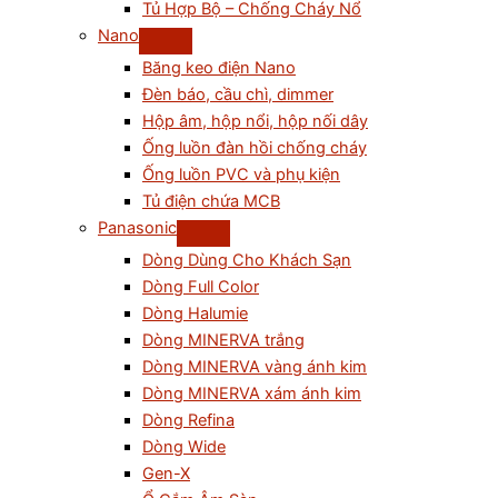
Tủ Hợp Bộ – Chống Cháy Nổ
Nano
Băng keo điện Nano
Đèn báo, cầu chì, dimmer
Hộp âm, hộp nổi, hộp nối dây
Ống luồn đàn hồi chống cháy
Ống luồn PVC và phụ kiện
Tủ điện chứa MCB
Panasonic
Dòng Dùng Cho Khách Sạn
Dòng Full Color
Dòng Halumie
Dòng MINERVA trắng
Dòng MINERVA vàng ánh kim
Dòng MINERVA xám ánh kim
Dòng Refina
Dòng Wide
Gen-X