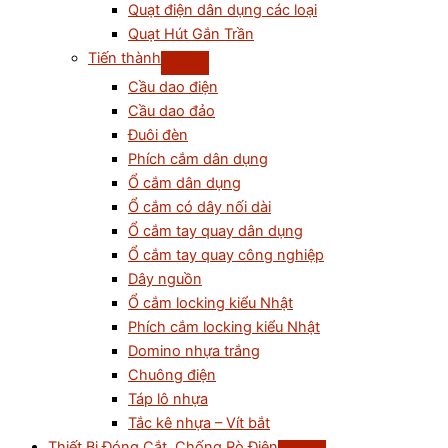
Quạt điện dân dụng các loại
Quạt Hút Gắn Trần
Tiến thành
Cầu dao điện
Cầu dao đảo
Đuôi đèn
Phích cắm dân dụng
Ổ cắm dân dụng
Ổ cắm có dây nối dài
Ổ cắm tay quay dân dụng
Ổ cắm tay quay công nghiệp
Dây nguồn
Ổ cắm locking kiểu Nhật
Phích cắm locking kiểu Nhật
Domino nhựa trắng
Chuông điện
Táp lô nhựa
Tắc kê nhựa – Vít bắt
Thiết Bị Đóng Cắt, Chống Rò Điện