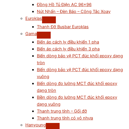
Đồng Hồ Tủ Điện AC 96×96
Nút Nhấn – Đèn Báo – Công Tắc Xoay
Euroklas
Thanh Đỡ Busbar Euroklas
Gama
Biến áp cách ly điều khiển 1 pha
Biến áp cách ly điều khiển 3 pha
Biến dòng bảo vệ PCT đúc khối epoxy dạng
tròn
Biến dòng bảo vệ PCT đúc khối epoxy dạng
vuông
Biến dòng đo lường MCT đúc khối epoxy
dạng tròn
Biền dòng đo lường MCT đúc khối epoxy
dạng vuông
Thanh trung tính – Gối đỡ
Thanh trung tính có vỏ nhựa
Hanyoung