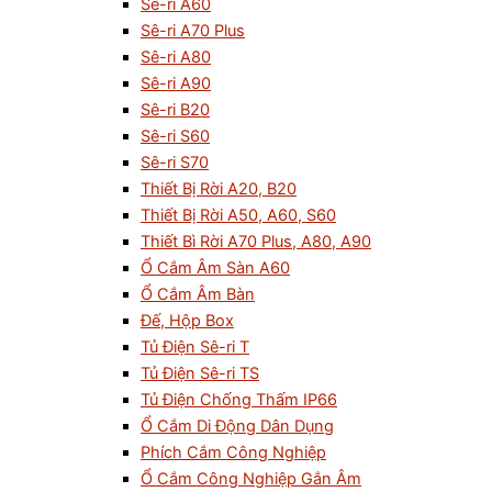
Sê-ri A60
Sê-ri A70 Plus
Sê-ri A80
Sê-ri A90
Sê-ri B20
Sê-ri S60
Sê-ri S70
Thiết Bị Rời A20, B20
Thiết Bị Rời A50, A60, S60
Thiết Bì Rời A70 Plus, A80, A90
Ổ Cắm Âm Sàn A60
Ổ Cắm Âm Bàn
Đế, Hộp Box
Tủ Điện Sê-ri T
Tủ Điện Sê-ri TS
Tủ Điện Chống Thấm IP66
Ổ Cắm Di Động Dân Dụng
Phích Cắm Công Nghiệp
Ổ Cắm Công Nghiệp Gắn Âm