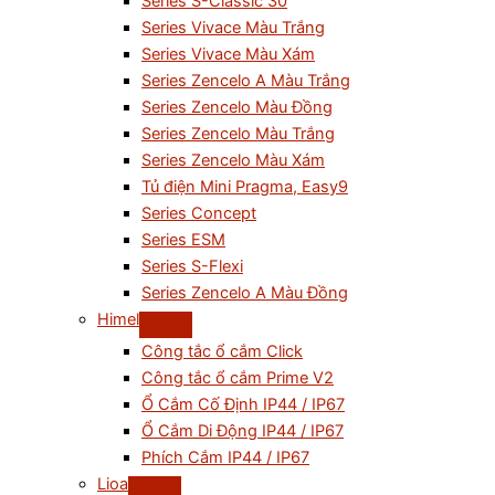
Series S-Classic 30
Series Vivace Màu Trắng
Series Vivace Màu Xám
Series Zencelo A Màu Trắng
Series Zencelo Màu Đồng
Series Zencelo Màu Trắng
Series Zencelo Màu Xám
Tủ điện Mini Pragma, Easy9
Series Concept
Series ESM
Series S-Flexi
Series Zencelo A Màu Đồng
Himel
Công tắc ổ cắm Click
Công tắc ổ cắm Prime V2
Ổ Cắm Cố Định IP44 / IP67
Ổ Cắm Di Động IP44 / IP67
Phích Cắm IP44 / IP67
Lioa