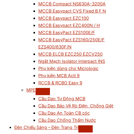
MCCB Compact NS630A-3200A
MCCB Easypact CVS Fixed B,F,N
MCCB Easypact EZC100
MCCB Easypact EZC400N / H
MCCB EasyPact EZS100E/F
MCCB EasyPact EZS160/250E/F
EZS400/630F/N
MCCB ELCB EZC250 EZCV250
Ngắt Mạch Isolator Interpact INS
Phụ kiện dùng cho Micrologic
Phụ kiện MCB Acti 9
RCCB & RCBO Easy 9
MPE
Cầu Dao Tự Động MCB
Cầu Dao Bảo Vệ Rò Điện, Chống Giật
Cầu Dao An Toàn CB cóc
Cầu Dao Chống Thấm Nước
Đèn Chiếu Sáng – Đèn Trang Trí