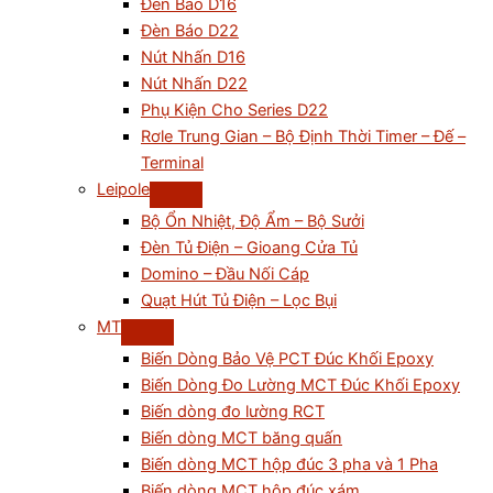
Đèn Báo D16
Đèn Báo D22
Nút Nhấn D16
Nút Nhấn D22
Phụ Kiện Cho Series D22
Rơle Trung Gian – Bộ Định Thời Timer – Đế –
Terminal
Leipole
Bộ Ổn Nhiệt, Độ Ẩm – Bộ Sưởi
Đèn Tủ Điện – Gioang Cửa Tủ
Domino – Đầu Nối Cáp
Quạt Hút Tủ Điện – Lọc Bụi
MT
Biến Dòng Bảo Vệ PCT Đúc Khối Epoxy
Biến Dòng Đo Lường MCT Đúc Khối Epoxy
Biến dòng đo lường RCT
Biến dòng MCT băng quấn
Biến dòng MCT hộp đúc 3 pha và 1 Pha
Biến dòng MCT hộp đúc xám