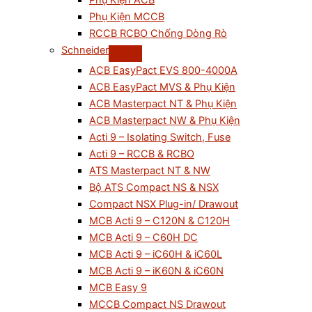
Phụ Kiện ACB
Phụ Kiện MCCB
RCCB RCBO Chống Dòng Rò
Schneider
ACB EasyPact EVS 800-4000A
ACB EasyPact MVS & Phụ Kiện
ACB Masterpact NT & Phụ Kiện
ACB Masterpact NW & Phụ Kiện
Acti 9 – Isolating Switch, Fuse
Acti 9 – RCCB & RCBO
ATS Masterpact NT & NW
Bộ ATS Compact NS & NSX
Compact NSX Plug-in/ Drawout
MCB Acti 9 – C120N & C120H
MCB Acti 9 – C60H DC
MCB Acti 9 – iC60H & iC60L
MCB Acti 9 – iK60N & iC60N
MCB Easy 9
MCCB Compact NS Drawout