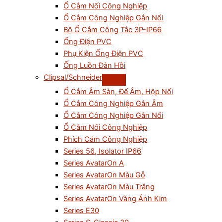
Ổ Cắm Nối Công Nghiệp
Ổ Cắm Công Nghiệp Gắn Nổi
Bộ Ổ Cắm Công Tắc 3P-IP66
Ống Điện PVC
Phụ Kiện Ống Điện PVC
Ống Luồn Đàn Hồi
Clipsal/Schneider
Ổ Cắm Âm Sàn, Đế Âm, Hộp Nổi
Ổ Cắm Công Nghiệp Gắn Âm
Ổ Cắm Công Nghiệp Gắn Nổi
Ổ Cắm Nối Công Nghiệp
Phích Cắm Công Nghiệp
Series 56, Isolator IP66
Series AvatarOn A
Series AvatarOn Màu Gỗ
Series AvatarOn Màu Trắng
Series AvatarOn Vàng Ánh Kim
Series E30