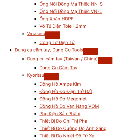
Ống Nối Đồng Mạ Thiếc NN-S
Ống Nối Đồng Mạ Thiếc VN-L
Ống Xoắn HDPE
Vỏ Tủ Điện Tole 1.2mm
Vinasino
Công Tơ Điện Tử
Dụng cụ cầm tay, Dụng Cụ Tools
Dụng cụ cầm tay (Taiwan / China)
Dụng Cụ Cầm Tay
Kyoritsu
Đồng Hồ Ampe Kìm
Đồng Hồ Đo Điện Trở Đất
Đồng Hồ Đo Megomet
Đồng Hồ Đo Vạn Năng VOM
Phụ Kiện Sản Phẩm
Thiết Bị Đo Chỉ Thị Pha
Thiết Bị Đo Cường Độ Ánh Sáng
Thiết Bị Đo Nhiệt Độ Từ Xa