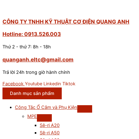
CÔNG TY TNHH KỸ THUẬT CƠ ĐIỆN QUANG ANH
Hotline: 0913.526.003
Thứ 2 - thứ 7: 8h - 18h
quanganh.eltc@gmail.com
Trả lời 24h trong giờ hành chính
Facebook
Youtube
Linkedin
Tiktok
Danh mục sản phẩm
Công Tắc Ổ Cắm và Phụ Kiện
MPE
Sê-ri A20
Sê-ri A50