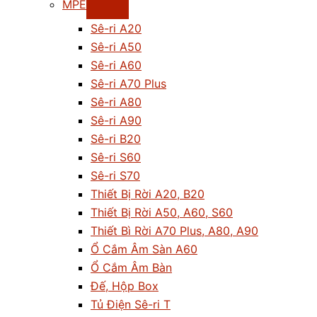
MPE
Sê-ri A20
Sê-ri A50
Sê-ri A60
Sê-ri A70 Plus
Sê-ri A80
Sê-ri A90
Sê-ri B20
Sê-ri S60
Sê-ri S70
Thiết Bị Rời A20, B20
Thiết Bị Rời A50, A60, S60
Thiết Bì Rời A70 Plus, A80, A90
Ổ Cắm Âm Sàn A60
Ổ Cắm Âm Bàn
Đế, Hộp Box
Tủ Điện Sê-ri T