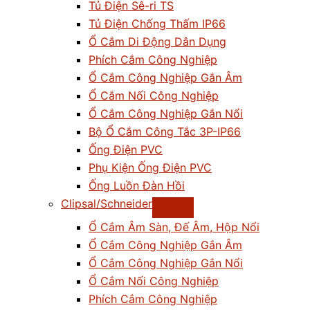
Tủ Điện Sê-ri TS
Tủ Điện Chống Thấm IP66
Ổ Cắm Di Động Dân Dụng
Phích Cắm Công Nghiệp
Ổ Cắm Công Nghiệp Gắn Âm
Ổ Cắm Nối Công Nghiệp
Ổ Cắm Công Nghiệp Gắn Nổi
Bộ Ổ Cắm Công Tắc 3P-IP66
Ống Điện PVC
Phụ Kiện Ống Điện PVC
Ống Luồn Đàn Hồi
Clipsal/Schneider
Ổ Cắm Âm Sàn, Đế Âm, Hộp Nổi
Ổ Cắm Công Nghiệp Gắn Âm
Ổ Cắm Công Nghiệp Gắn Nổi
Ổ Cắm Nối Công Nghiệp
Phích Cắm Công Nghiệp