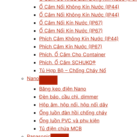
Ổ Cắm Nổi Không Kín Nước (IP44)
Ổ Cắm Nối Không Kín Nước (IP44)
Ổ Cắm Nối Kín Nước (IP67)
Ổ Cắm Nổi Kín Nước (IP67)
Phích Cắm Không Kín Nước (IP44)
Phích Cắm Kín Nước (IP67)
Phích, Ổ Cắm Cho Container
Phích, Ổ Cắm SCHUKO®
Tủ Hợp Bộ – Chống Cháy Nổ
Nano
Băng keo điện Nano
Đèn báo, cầu chì, dimmer
Hộp âm, hộp nổi, hộp nối dây
Ống luồn đàn hồi chống cháy
Ống luồn PVC và phụ kiện
Tủ điện chứa MCB
Panasonic