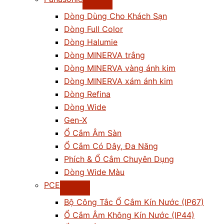
Dòng Dùng Cho Khách Sạn
Dòng Full Color
Dòng Halumie
Dòng MINERVA trắng
Dòng MINERVA vàng ánh kim
Dòng MINERVA xám ánh kim
Dòng Refina
Dòng Wide
Gen-X
Ổ Cắm Âm Sàn
Ổ Cắm Có Dây, Đa Năng
Phích & Ổ Cắm Chuyên Dụng
Dòng Wide Màu
PCE
Bộ Công Tắc Ổ Cắm Kín Nước (IP67)
Ổ Cắm Âm Không Kín Nước (IP44)