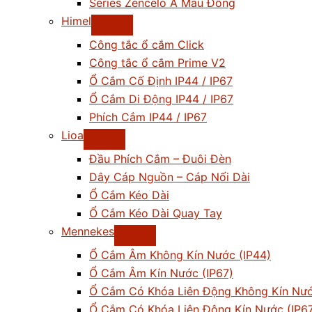
Series Zencelo A Màu Đồng
Himel
Công tắc ổ cắm Click
Công tắc ổ cắm Prime V2
Ổ Cắm Cố Định IP44 / IP67
Ổ Cắm Di Động IP44 / IP67
Phích Cắm IP44 / IP67
Lioa
Đầu Phích Cắm – Đuôi Đèn
Dây Cáp Nguồn – Cáp Nối Dài
Ổ Cắm Kéo Dài
Ổ Cắm Kéo Dài Quay Tay
Mennekes
Ổ Cắm Âm Không Kín Nước (IP44)
Ổ Cắm Âm Kín Nước (IP67)
Ổ Cắm Có Khóa Liên Động Không Kín Nướ
Ổ Cắm Có Khóa Liên Động Kín Nước (IP6