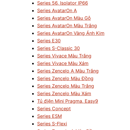
Series 56, Isolator IP66
Series AvatarOn A
Series AvatarOn Màu Gỗ
Series AvatarOn Màu Trắng
Series AvatarOn Vàng Ánh Kim
Series E30
Series S-Classic 30
Series Vivace Màu Trắng
Series Vivace Màu Xám
Series Zencelo A Màu Trắng
Series Zencelo Màu Đồng
Series Zencelo Màu Trắng
Series Zencelo Màu Xám
Tủ điện Mini Pragma, Easy9
Series Concept
Series ESM
Series S-Flexi