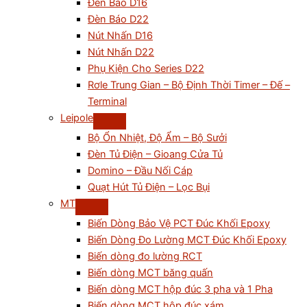
Đèn Báo D16
Đèn Báo D22
Nút Nhấn D16
Nút Nhấn D22
Phụ Kiện Cho Series D22
Rơle Trung Gian – Bộ Định Thời Timer – Đế –
Terminal
Leipole
Bộ Ổn Nhiệt, Độ Ẩm – Bộ Sưởi
Đèn Tủ Điện – Gioang Cửa Tủ
Domino – Đầu Nối Cáp
Quạt Hút Tủ Điện – Lọc Bụi
MT
Biến Dòng Bảo Vệ PCT Đúc Khối Epoxy
Biến Dòng Đo Lường MCT Đúc Khối Epoxy
Biến dòng đo lường RCT
Biến dòng MCT băng quấn
Biến dòng MCT hộp đúc 3 pha và 1 Pha
Biến dòng MCT hộp đúc xám