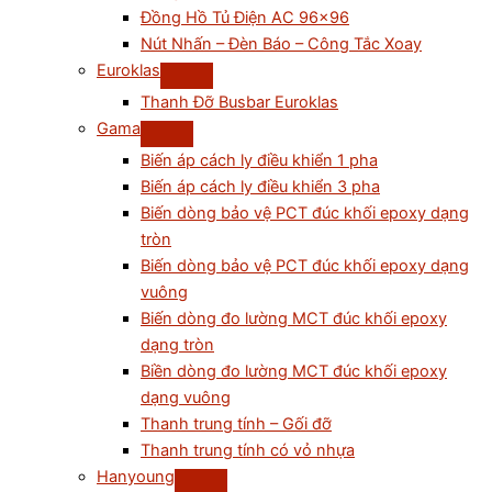
Đồng Hồ Tủ Điện AC 96×96
Nút Nhấn – Đèn Báo – Công Tắc Xoay
Euroklas
Thanh Đỡ Busbar Euroklas
Gama
Biến áp cách ly điều khiển 1 pha
Biến áp cách ly điều khiển 3 pha
Biến dòng bảo vệ PCT đúc khối epoxy dạng
tròn
Biến dòng bảo vệ PCT đúc khối epoxy dạng
vuông
Biến dòng đo lường MCT đúc khối epoxy
dạng tròn
Biền dòng đo lường MCT đúc khối epoxy
dạng vuông
Thanh trung tính – Gối đỡ
Thanh trung tính có vỏ nhựa
Hanyoung