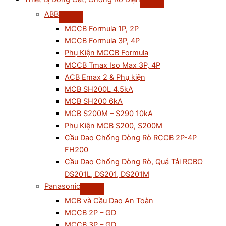
ABB
MCCB Formula 1P, 2P
MCCB Formula 3P, 4P
Phụ Kiện MCCB Formula
MCCB Tmax Iso Max 3P, 4P
ACB Emax 2 & Phụ kiện
MCB SH200L 4.5kA
MCB SH200 6kA
MCB S200M – S290 10kA
Phụ Kiện MCB S200, S200M
Cầu Dao Chống Dòng Rò RCCB 2P-4P
FH200
Cầu Dao Chống Dòng Rò, Quá Tải RCBO
DS201L, DS201, DS201M
Panasonic
MCB và Cầu Dao An Toàn
MCCB 2P – GD
MCCB 3P – GD