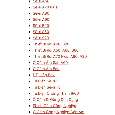
Sê-ri A60
Sê-ri A70 Plus
Sê-ri A80
Sê-ri A90
Sê-ri B20
Sê-ri S60
Sê-ri S70
Thiết Bị Rời A20, B20
Thiết Bị Rời A50, A60, S60
Thiết Bì Rời A70 Plus, A80, A90
Ổ Cắm Âm Sàn A60
Ổ Cắm Âm Bàn
Đế, Hộp Box
Tủ Điện Sê-ri T
Tủ Điện Sê-ri TS
Tủ Điện Chống Thấm IP66
Ổ Cắm Di Động Dân Dụng
Phích Cắm Công Nghiệp
Ổ Cắm Công Nghiệp Gắn Âm