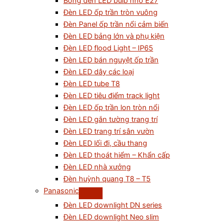
Bóng đèn LED bulb nhỏ E27
Đèn LED ốp trần tròn vuông
Đèn Panel ốp trần nổi cảm biến
Đèn LED bảng lớn và phụ kiện
Đèn LED flood Light – IP65
Đèn LED bán nguyệt ốp trần
Đèn LED dây các loại
Đèn LED tube T8
Đèn LED tiêu điểm track light
Đèn LED ốp trần lon tròn nổi
Đèn LED gắn tường trang trí
Đèn LED trang trí sân vườn
Đèn LED lối đi, cầu thang
Đèn LED thoát hiểm – Khẩn cấp
Đèn LED nhà xưởng
Đèn huỳnh quang T8 – T5
Panasonic
Đèn LED downlight DN series
Đèn LED downlight Neo slim