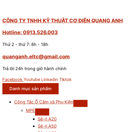
CÔNG TY TNHH KỸ THUẬT CƠ ĐIỆN QUANG ANH
Hotline: 0913.526.003
Thứ 2 - thứ 7: 8h - 18h
quanganh.eltc@gmail.com
Trả lời 24h trong giờ hành chính
Facebook
Youtube
Linkedin
Tiktok
Danh mục sản phẩm
Công Tắc Ổ Cắm và Phụ Kiện
MPE
Sê-ri A20
Sê-ri A50