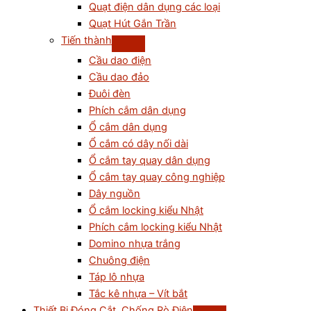
Quạt điện dân dụng các loại
Quạt Hút Gắn Trần
Tiến thành
Cầu dao điện
Cầu dao đảo
Đuôi đèn
Phích cắm dân dụng
Ổ cắm dân dụng
Ổ cắm có dây nối dài
Ổ cắm tay quay dân dụng
Ổ cắm tay quay công nghiệp
Dây nguồn
Ổ cắm locking kiểu Nhật
Phích cắm locking kiểu Nhật
Domino nhựa trắng
Chuông điện
Táp lô nhựa
Tắc kê nhựa – Vít bắt
Thiết Bị Đóng Cắt, Chống Rò Điện