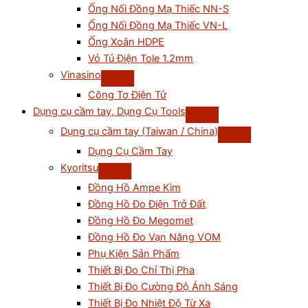
Ống Nối Đồng Mạ Thiếc NN-S
Ống Nối Đồng Mạ Thiếc VN-L
Ống Xoắn HDPE
Vỏ Tủ Điện Tole 1.2mm
Vinasino
Công Tơ Điện Tử
Dụng cụ cầm tay, Dụng Cụ Tools
Dụng cụ cầm tay (Taiwan / China)
Dụng Cụ Cầm Tay
Kyoritsu
Đồng Hồ Ampe Kìm
Đồng Hồ Đo Điện Trở Đất
Đồng Hồ Đo Megomet
Đồng Hồ Đo Vạn Năng VOM
Phụ Kiện Sản Phẩm
Thiết Bị Đo Chỉ Thị Pha
Thiết Bị Đo Cường Độ Ánh Sáng
Thiết Bị Đo Nhiệt Độ Từ Xa