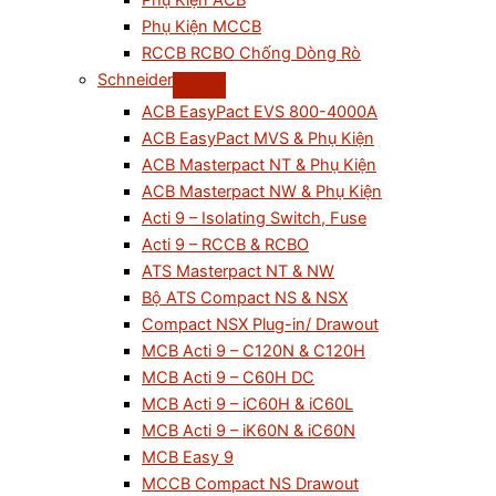
Phụ Kiện ACB
Phụ Kiện MCCB
RCCB RCBO Chống Dòng Rò
Schneider
ACB EasyPact EVS 800-4000A
ACB EasyPact MVS & Phụ Kiện
ACB Masterpact NT & Phụ Kiện
ACB Masterpact NW & Phụ Kiện
Acti 9 – Isolating Switch, Fuse
Acti 9 – RCCB & RCBO
ATS Masterpact NT & NW
Bộ ATS Compact NS & NSX
Compact NSX Plug-in/ Drawout
MCB Acti 9 – C120N & C120H
MCB Acti 9 – C60H DC
MCB Acti 9 – iC60H & iC60L
MCB Acti 9 – iK60N & iC60N
MCB Easy 9
MCCB Compact NS Drawout