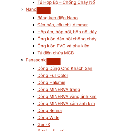
Tủ Hợp Bộ – Chống Cháy Nổ
Nano
Băng keo điện Nano
Đèn báo, cầu chì, dimmer
Hộp âm, hộp nổi, hộp nối dây
Ống luồn đàn hồi chống cháy
Ống luồn PVC và phụ kiện
Tủ điện chứa MCB
Panasonic
Dòng Dùng Cho Khách Sạn
Dòng Full Color
Dòng Halumie
Dòng MINERVA trắng
Dòng MINERVA vàng ánh kim
Dòng MINERVA xám ánh kim
Dòng Refina
Dòng Wide
Gen-X