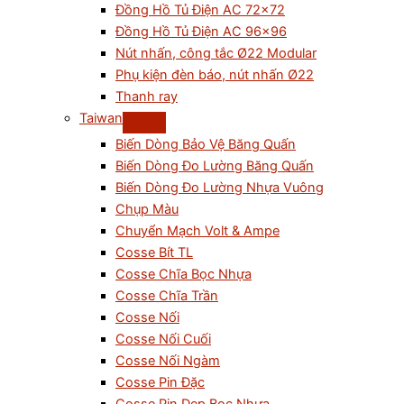
Đồng Hồ Tủ Điện AC 72×72
Đồng Hồ Tủ Điện AC 96×96
Nút nhấn, công tắc Ø22 Modular
Phụ kiện đèn báo, nút nhấn Ø22
Thanh ray
Taiwan
Biến Dòng Bảo Vệ Băng Quấn
Biến Dòng Đo Lường Băng Quấn
Biến Dòng Đo Lường Nhựa Vuông
Chụp Màu
Chuyển Mạch Volt & Ampe
Cosse Bít TL
Cosse Chĩa Bọc Nhựa
Cosse Chĩa Trần
Cosse Nối
Cosse Nối Cuối
Cosse Nối Ngàm
Cosse Pin Đặc