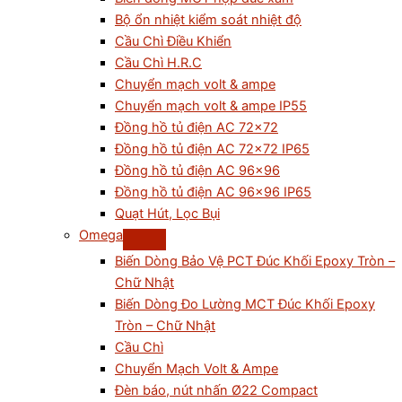
Bộ ổn nhiệt kiểm soát nhiệt độ
Cầu Chì Điều Khiển
Cầu Chì H.R.C
Chuyển mạch volt & ampe
Chuyển mạch volt & ampe IP55
Đồng hồ tủ điện AC 72×72
Đồng hồ tủ điện AC 72×72 IP65
Đồng hồ tủ điện AC 96×96
Đồng hồ tủ điện AC 96×96 IP65
Quạt Hút, Lọc Bụi
Omega
Biến Dòng Bảo Vệ PCT Đúc Khối Epoxy Tròn –
Chữ Nhật
Biến Dòng Đo Lường MCT Đúc Khối Epoxy
Tròn – Chữ Nhật
Cầu Chì
Chuyển Mạch Volt & Ampe
Đèn báo, nút nhấn Ø22 Compact