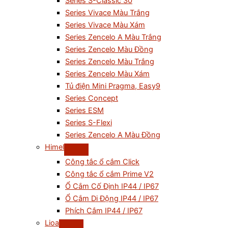
Series S-Classic 30
Series Vivace Màu Trắng
Series Vivace Màu Xám
Series Zencelo A Màu Trắng
Series Zencelo Màu Đồng
Series Zencelo Màu Trắng
Series Zencelo Màu Xám
Tủ điện Mini Pragma, Easy9
Series Concept
Series ESM
Series S-Flexi
Series Zencelo A Màu Đồng
Himel
Công tắc ổ cắm Click
Công tắc ổ cắm Prime V2
Ổ Cắm Cố Định IP44 / IP67
Ổ Cắm Di Động IP44 / IP67
Phích Cắm IP44 / IP67
Lioa