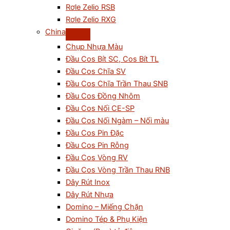
Rơle Zelio RSB
Rơle Zelio RXG
China
Chụp Nhựa Màu
Đầu Cos Bít SC, Cos Bít TL
Đầu Cos Chĩa SV
Đầu Cos Chĩa Trần Thau SNB
Đầu Cos Đồng Nhôm
Đầu Cos Nối CE-SP
Đầu Cos Nối Ngàm – Nối màu
Đầu Cos Pin Đặc
Đầu Cos Pin Rỗng
Đầu Cos Vòng RV
Đầu Cos Vòng Trần Thau RNB
Dây Rút Inox
Dây Rút Nhựa
Domino – Miếng Chặn
Domino Tép & Phụ Kiện