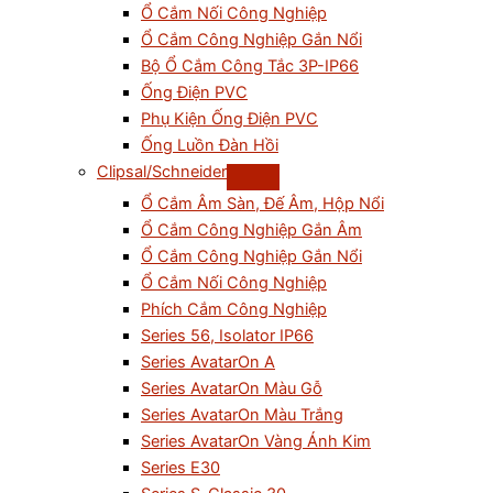
Ổ Cắm Nối Công Nghiệp
Ổ Cắm Công Nghiệp Gắn Nổi
Bộ Ổ Cắm Công Tắc 3P-IP66
Ống Điện PVC
Phụ Kiện Ống Điện PVC
Ống Luồn Đàn Hồi
Clipsal/Schneider
Ổ Cắm Âm Sàn, Đế Âm, Hộp Nổi
Ổ Cắm Công Nghiệp Gắn Âm
Ổ Cắm Công Nghiệp Gắn Nổi
Ổ Cắm Nối Công Nghiệp
Phích Cắm Công Nghiệp
Series 56, Isolator IP66
Series AvatarOn A
Series AvatarOn Màu Gỗ
Series AvatarOn Màu Trắng
Series AvatarOn Vàng Ánh Kim
Series E30