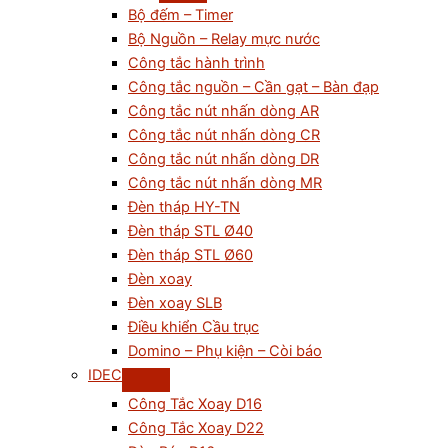
Bộ đếm – Timer
Bộ Nguồn – Relay mực nước
Công tắc hành trình
Công tắc nguồn – Cần gạt – Bàn đạp
Công tắc nút nhấn dòng AR
Công tắc nút nhấn dòng CR
Công tắc nút nhấn dòng DR
Công tắc nút nhấn dòng MR
Đèn tháp HY-TN
Đèn tháp STL Ø40
Đèn tháp STL Ø60
Đèn xoay
Đèn xoay SLB
Điều khiển Cầu trục
Domino – Phụ kiện – Còi báo
IDEC
Công Tắc Xoay D16
Công Tắc Xoay D22