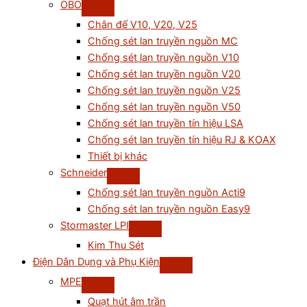
OBO
Chân đế V10, V20, V25
Chống sét lan truyền nguồn MC
Chống sét lan truyền nguồn V10
Chống sét lan truyền nguồn V20
Chống sét lan truyền nguồn V25
Chống sét lan truyền nguồn V50
Chống sét lan truyền tín hiệu LSA
Chống sét lan truyền tín hiệu RJ & KOAX
Thiết bị khác
Schneider
Chống sét lan truyền nguồn Acti9
Chống sét lan truyền nguồn Easy9
Stormaster LPI
Kim Thu Sét
Điện Dân Dụng và Phụ Kiện
MPE
Quạt hút âm trần