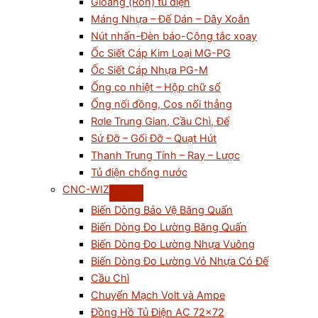
Gioăng (Ron) tủ điện
Máng Nhựa – Đế Dán – Dây Xoắn
Nút nhấn-Đèn báo-Công tắc xoay
Ốc Siết Cáp Kim Loại MG-PG
Ốc Siết Cáp Nhựa PG-M
Ống co nhiệt – Hộp chữ số
Ống nối đồng, Cos nối thẳng
Rơle Trung Gian, Cầu Chì, Đế
Sứ Đỡ – Gối Đỡ – Quạt Hút
Thanh Trung Tính – Ray – Lược
Tủ điện chống nước
CNC-WIZ
Biến Dòng Bảo Vệ Băng Quấn
Biến Dòng Đo Lường Băng Quấn
Biến Dòng Đo Lường Nhựa Vuông
Biến Dòng Đo Lường Vỏ Nhựa Có Đế
Cầu Chì
Chuyển Mạch Volt và Ampe
Đồng Hồ Tủ Điện AC 72×72