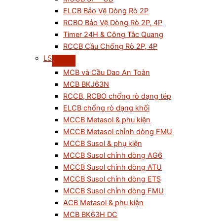
ELCB Bảo Vệ Dòng Rò 2P
RCBO Bảo Vệ Dòng Rò 2P, 4P
Timer 24H & Công Tắc Quang
RCCB Cầu Chống Rò 2P, 4P
LS
MCB và Cầu Dao An Toàn
MCB BKJ63N
RCCB, RCBO chống rò dạng tép
ELCB chống rò dạng khối
MCCB Metasol & phụ kiện
MCCB Metasol chỉnh dòng FMU
MCCB Susol & phụ kiện
MCCB Susol chỉnh dòng AG6
MCCB Susol chỉnh dòng ATU
MCCB Susol chỉnh dòng ETS
MCCB Susol chỉnh dòng FMU
ACB Metasol & phụ kiện
MCB BK63H DC