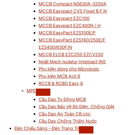
MCCB Compact NS630A-3200A
MCCB Easypact CVS Fixed B,F,N
MCCB Easypact EZC100
MCCB Easypact EZC400N / H
MCCB EasyPact EZS100E/F
MCCB EasyPact EZS160/250E/F
EZS400/630F/N
MCCB ELCB EZC250 EZCV250
Ngắt Mạch Isolator Interpact INS
Phụ kiện dùng cho Micrologic
Phụ kiện MCB Acti 9
RCCB & RCBO Easy 9
MPE
Cầu Dao Tự Động MCB
Cầu Dao Bảo Vệ Rò Điện, Chống Giật
Cầu Dao An Toàn CB cóc
Cầu Dao Chống Thấm Nước
Đèn Chiếu Sáng – Đèn Trang Trí