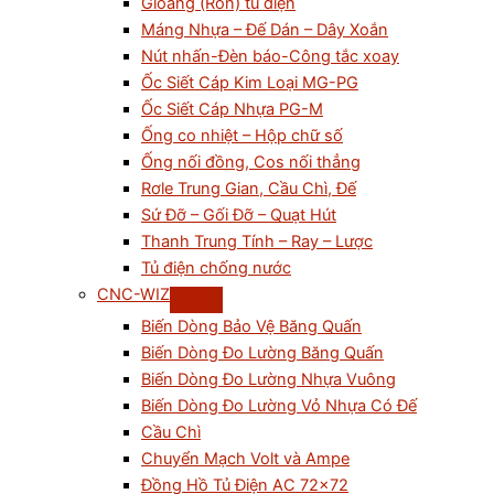
Gioăng (Ron) tủ điện
Máng Nhựa – Đế Dán – Dây Xoắn
Nút nhấn-Đèn báo-Công tắc xoay
Ốc Siết Cáp Kim Loại MG-PG
Ốc Siết Cáp Nhựa PG-M
Ống co nhiệt – Hộp chữ số
Ống nối đồng, Cos nối thẳng
Rơle Trung Gian, Cầu Chì, Đế
Sứ Đỡ – Gối Đỡ – Quạt Hút
Thanh Trung Tính – Ray – Lược
Tủ điện chống nước
CNC-WIZ
Biến Dòng Bảo Vệ Băng Quấn
Biến Dòng Đo Lường Băng Quấn
Biến Dòng Đo Lường Nhựa Vuông
Biến Dòng Đo Lường Vỏ Nhựa Có Đế
Cầu Chì
Chuyển Mạch Volt và Ampe
Đồng Hồ Tủ Điện AC 72×72