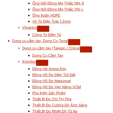
Ống Nối Đồng Mạ Thiếc NN-S
Ống Nối Đồng Mạ Thiếc VN-L
Ống Xoắn HDPE
Vỏ Tủ Điện Tole 1.2mm
Vinasino
Công Tơ Điện Tử
Dụng cụ cầm tay, Dụng Cụ Tools
Dụng cụ cầm tay (Taiwan / China)
Dụng Cụ Cầm Tay
Kyoritsu
Đồng Hồ Ampe Kìm
Đồng Hồ Đo Điện Trở Đất
Đồng Hồ Đo Megomet
Đồng Hồ Đo Vạn Năng VOM
Phụ Kiện Sản Phẩm
Thiết Bị Đo Chỉ Thị Pha
Thiết Bị Đo Cường Độ Ánh Sáng
Thiết Bị Đo Nhiệt Độ Từ Xa