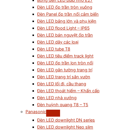
Bóng đèn LED bulb nhỏ E27
Đèn LED ốp trần tròn vuông
Đèn Panel ốp trần nổi cảm biến
Đèn LED bảng lớn và phụ kiện
Đèn LED flood Light – IP65
Đèn LED bán nguyệt ốp trần
Đèn LED dây các loại
Đèn LED tube T8
Đèn LED tiêu điểm track light
Đèn LED ốp trần lon tròn nổi
Đèn LED gắn tường trang trí
Đèn LED trang trí sân vườn
Đèn LED lối đi, cầu thang
Đèn LED thoát hiểm – Khẩn cấp
Đèn LED nhà xưởng
Đèn huỳnh quang T8 – T5
Panasonic
Đèn LED downlight DN series
Đèn LED downlight Neo slim