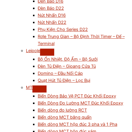
Đèn Báo D16
Đèn Báo D22
Nút Nhấn D16
Nút Nhấn D22
Phụ Kiện Cho Series D22
Rơle Trung Gian – Bộ Định Thời Timer – Đế –
Terminal
Leipole
Bộ Ổn Nhiệt, Độ Ẩm – Bộ Sưởi
Đèn Tủ Điện – Gioang Cửa Tủ
Domino – Đầu Nối Cáp
Quạt Hút Tủ Điện – Lọc Bụi
MT
Biến Dòng Bảo Vệ PCT Đúc Khối Epoxy
Biến Dòng Đo Lường MCT Đúc Khối Epoxy
Biến dòng đo lường RCT
Biến dòng MCT băng quấn
Biến dòng MCT hộp đúc 3 pha và 1 Pha
Biến dòng MCT hộp đúc xám