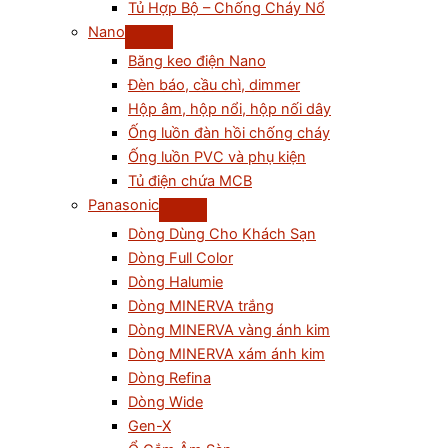
Tủ Hợp Bộ – Chống Cháy Nổ
Nano
Băng keo điện Nano
Đèn báo, cầu chì, dimmer
Hộp âm, hộp nổi, hộp nối dây
Ống luồn đàn hồi chống cháy
Ống luồn PVC và phụ kiện
Tủ điện chứa MCB
Panasonic
Dòng Dùng Cho Khách Sạn
Dòng Full Color
Dòng Halumie
Dòng MINERVA trắng
Dòng MINERVA vàng ánh kim
Dòng MINERVA xám ánh kim
Dòng Refina
Dòng Wide
Gen-X