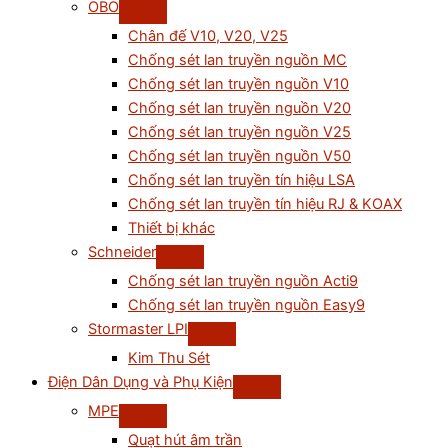
OBO
Chân đế V10, V20, V25
Chống sét lan truyền nguồn MC
Chống sét lan truyền nguồn V10
Chống sét lan truyền nguồn V20
Chống sét lan truyền nguồn V25
Chống sét lan truyền nguồn V50
Chống sét lan truyền tín hiệu LSA
Chống sét lan truyền tín hiệu RJ & KOAX
Thiết bị khác
Schneider
Chống sét lan truyền nguồn Acti9
Chống sét lan truyền nguồn Easy9
Stormaster LPI
Kim Thu Sét
Điện Dân Dụng và Phụ Kiện
MPE
Quạt hút âm trần