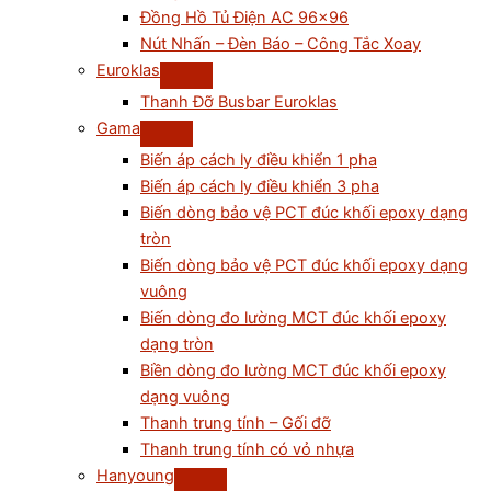
Đồng Hồ Tủ Điện AC 96×96
Nút Nhấn – Đèn Báo – Công Tắc Xoay
Euroklas
Thanh Đỡ Busbar Euroklas
Gama
Biến áp cách ly điều khiển 1 pha
Biến áp cách ly điều khiển 3 pha
Biến dòng bảo vệ PCT đúc khối epoxy dạng
tròn
Biến dòng bảo vệ PCT đúc khối epoxy dạng
vuông
Biến dòng đo lường MCT đúc khối epoxy
dạng tròn
Biền dòng đo lường MCT đúc khối epoxy
dạng vuông
Thanh trung tính – Gối đỡ
Thanh trung tính có vỏ nhựa
Hanyoung