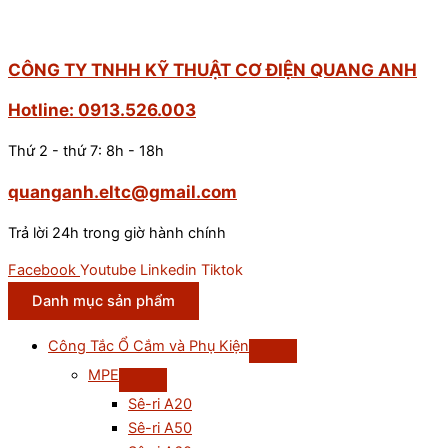
CÔNG TY TNHH KỸ THUẬT CƠ ĐIỆN QUANG ANH
Hotline: 0913.526.003
Thứ 2 - thứ 7: 8h - 18h
quanganh.eltc@gmail.com
Trả lời 24h trong giờ hành chính
Facebook
Youtube
Linkedin
Tiktok
Danh mục sản phẩm
Công Tắc Ổ Cắm và Phụ Kiện
MPE
Sê-ri A20
Sê-ri A50