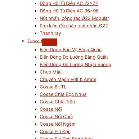
Đồng Hồ Tủ Điện AC 72×72
Đồng Hồ Tủ Điện AC 96×96
Nút nhấn, công tắc Ø22 Modular
Phụ kiện đèn báo, nút nhấn Ø22
Thanh ray
Taiwan
Biến Dòng Bảo Vệ Băng Quấn
Biến Dòng Đo Lường Băng Quấn
Biến Dòng Đo Lường Nhựa Vuông
Chụp Màu
Chuyển Mạch Volt & Ampe
Cosse Bít TL
Cosse Chĩa Bọc Nhựa
Cosse Chĩa Trần
Cosse Nối
Cosse Nối Cuối
Cosse Nối Ngàm
Cosse Pin Đặc