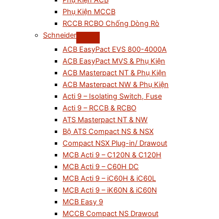
Phụ Kiện ACB
Phụ Kiện MCCB
RCCB RCBO Chống Dòng Rò
Schneider
ACB EasyPact EVS 800-4000A
ACB EasyPact MVS & Phụ Kiện
ACB Masterpact NT & Phụ Kiện
ACB Masterpact NW & Phụ Kiện
Acti 9 – Isolating Switch, Fuse
Acti 9 – RCCB & RCBO
ATS Masterpact NT & NW
Bộ ATS Compact NS & NSX
Compact NSX Plug-in/ Drawout
MCB Acti 9 – C120N & C120H
MCB Acti 9 – C60H DC
MCB Acti 9 – iC60H & iC60L
MCB Acti 9 – iK60N & iC60N
MCB Easy 9
MCCB Compact NS Drawout