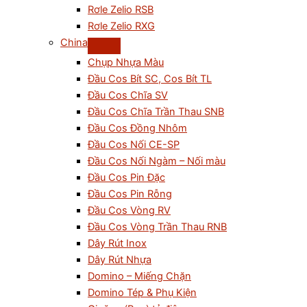
Rơle Zelio RSB
Rơle Zelio RXG
China
Chụp Nhựa Màu
Đầu Cos Bít SC, Cos Bít TL
Đầu Cos Chĩa SV
Đầu Cos Chĩa Trần Thau SNB
Đầu Cos Đồng Nhôm
Đầu Cos Nối CE-SP
Đầu Cos Nối Ngàm – Nối màu
Đầu Cos Pin Đặc
Đầu Cos Pin Rỗng
Đầu Cos Vòng RV
Đầu Cos Vòng Trần Thau RNB
Dây Rút Inox
Dây Rút Nhựa
Domino – Miếng Chặn
Domino Tép & Phụ Kiện