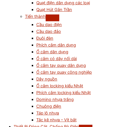
Quạt điện dân dụng các loại
Quạt Hút Gắn Trần
Tiến thành
Cầu dao điện
Cầu dao đảo
Đuôi đèn
Phích cắm dân dụng
Ổ cắm dân dụng
Ổ cắm có dây nối dài
Ổ cắm tay quay dân dụng
Ổ cắm tay quay công nghiệp
Dây nguồn
Ổ cắm locking kiểu Nhật
Phích cắm locking kiểu Nhật
Domino nhựa trắng
Chuông điện
Táp lô nhựa
Tắc kê nhựa – Vít bắt
Thiết Bị Đóng Cắt, Chống Rò Điện