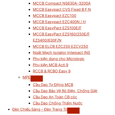
MCCB Compact NS630A-3200A
MCCB Easypact CVS Fixed B,F,N
MCCB Easypact EZC100
MCCB Easypact EZC400N / H
MCCB EasyPact EZS100E/F
MCCB EasyPact EZS160/250E/F
EZS400/630F/N
MCCB ELCB EZC250 EZCV250
Ngắt Mạch Isolator Interpact INS
Phụ kiện dùng cho Micrologic
Phụ kiện MCB Acti 9
RCCB & RCBO Easy 9
MPE
Cầu Dao Tự Động MCB
Cầu Dao Bảo Vệ Rò Điện, Chống Giật
Cầu Dao An Toàn CB cóc
Cầu Dao Chống Thấm Nước
Đèn Chiếu Sáng – Đèn Trang Trí