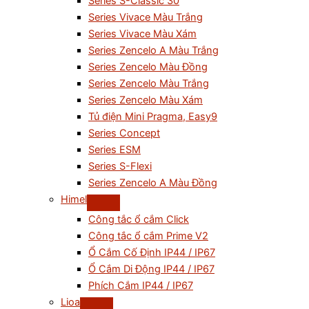
Series S-Classic 30
Series Vivace Màu Trắng
Series Vivace Màu Xám
Series Zencelo A Màu Trắng
Series Zencelo Màu Đồng
Series Zencelo Màu Trắng
Series Zencelo Màu Xám
Tủ điện Mini Pragma, Easy9
Series Concept
Series ESM
Series S-Flexi
Series Zencelo A Màu Đồng
Himel
Công tắc ổ cắm Click
Công tắc ổ cắm Prime V2
Ổ Cắm Cố Định IP44 / IP67
Ổ Cắm Di Động IP44 / IP67
Phích Cắm IP44 / IP67
Lioa