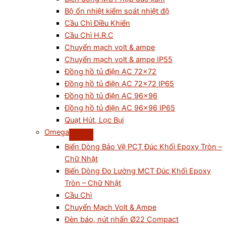
Bộ ổn nhiệt kiểm soát nhiệt độ
Cầu Chì Điều Khiển
Cầu Chì H.R.C
Chuyển mạch volt & ampe
Chuyển mạch volt & ampe IP55
Đồng hồ tủ điện AC 72×72
Đồng hồ tủ điện AC 72×72 IP65
Đồng hồ tủ điện AC 96×96
Đồng hồ tủ điện AC 96×96 IP65
Quạt Hút, Lọc Bụi
Omega
Biến Dòng Bảo Vệ PCT Đúc Khối Epoxy Tròn –
Chữ Nhật
Biến Dòng Đo Lường MCT Đúc Khối Epoxy
Tròn – Chữ Nhật
Cầu Chì
Chuyển Mạch Volt & Ampe
Đèn báo, nút nhấn Ø22 Compact