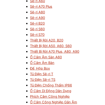
Sê-ri A60
Sê-ri A70 Plus
Sê-ri A80
Sê-ri A90
Sê-ri B20
Sê-ri S60
Sê-ri S70
Thiết Bị Rời A20, B20
Thiết Bị Rời A50, A60, S60
Thiết Bì Rời A70 Plus, A80, A90
Ổ Cắm Âm Sàn A60
Ổ Cắm Âm Bàn
Đế, Hộp Box
Tủ Điện Sê-ri T
Tủ Điện Sê-ri TS
Tủ Điện Chống Thấm IP66
Ổ Cắm Di Động Dân Dụng
Phích Cắm Công Nghiệp
Ổ Cắm Công Nghiệp Gắn Âm