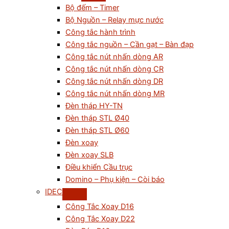
Bộ đếm – Timer
Bộ Nguồn – Relay mực nước
Công tắc hành trình
Công tắc nguồn – Cần gạt – Bàn đạp
Công tắc nút nhấn dòng AR
Công tắc nút nhấn dòng CR
Công tắc nút nhấn dòng DR
Công tắc nút nhấn dòng MR
Đèn tháp HY-TN
Đèn tháp STL Ø40
Đèn tháp STL Ø60
Đèn xoay
Đèn xoay SLB
Điều khiển Cầu trục
Domino – Phụ kiện – Còi báo
IDEC
Công Tắc Xoay D16
Công Tắc Xoay D22