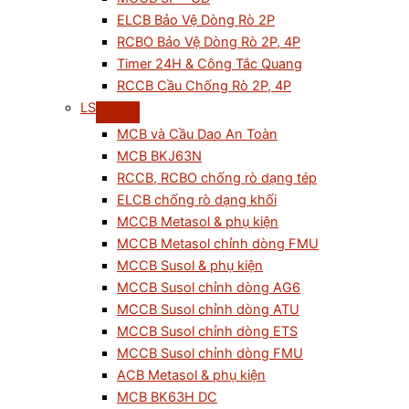
ELCB Bảo Vệ Dòng Rò 2P
RCBO Bảo Vệ Dòng Rò 2P, 4P
Timer 24H & Công Tắc Quang
RCCB Cầu Chống Rò 2P, 4P
LS
MCB và Cầu Dao An Toàn
MCB BKJ63N
RCCB, RCBO chống rò dạng tép
ELCB chống rò dạng khối
MCCB Metasol & phụ kiện
MCCB Metasol chỉnh dòng FMU
MCCB Susol & phụ kiện
MCCB Susol chỉnh dòng AG6
MCCB Susol chỉnh dòng ATU
MCCB Susol chỉnh dòng ETS
MCCB Susol chỉnh dòng FMU
ACB Metasol & phụ kiện
MCB BK63H DC