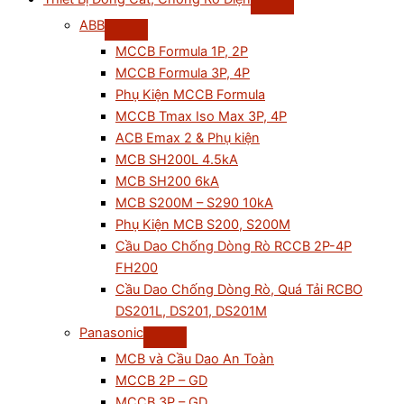
ABB
MCCB Formula 1P, 2P
MCCB Formula 3P, 4P
Phụ Kiện MCCB Formula
MCCB Tmax Iso Max 3P, 4P
ACB Emax 2 & Phụ kiện
MCB SH200L 4.5kA
MCB SH200 6kA
MCB S200M – S290 10kA
Phụ Kiện MCB S200, S200M
Cầu Dao Chống Dòng Rò RCCB 2P-4P
FH200
Cầu Dao Chống Dòng Rò, Quá Tải RCBO
DS201L, DS201, DS201M
Panasonic
MCB và Cầu Dao An Toàn
MCCB 2P – GD
MCCB 3P – GD