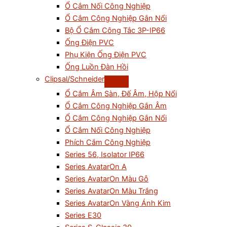
Ổ Cắm Nối Công Nghiệp
Ổ Cắm Công Nghiệp Gắn Nổi
Bộ Ổ Cắm Công Tắc 3P-IP66
Ống Điện PVC
Phụ Kiện Ống Điện PVC
Ống Luồn Đàn Hồi
Clipsal/Schneider
Ổ Cắm Âm Sàn, Đế Âm, Hộp Nổi
Ổ Cắm Công Nghiệp Gắn Âm
Ổ Cắm Công Nghiệp Gắn Nổi
Ổ Cắm Nối Công Nghiệp
Phích Cắm Công Nghiệp
Series 56, Isolator IP66
Series AvatarOn A
Series AvatarOn Màu Gỗ
Series AvatarOn Màu Trắng
Series AvatarOn Vàng Ánh Kim
Series E30