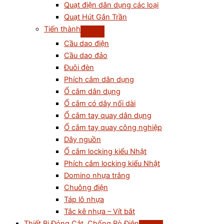
Quạt điện dân dụng các loại
Quạt Hút Gắn Trần
Tiến thành
Cầu dao điện
Cầu dao đảo
Đuôi đèn
Phích cắm dân dụng
Ổ cắm dân dụng
Ổ cắm có dây nối dài
Ổ cắm tay quay dân dụng
Ổ cắm tay quay công nghiệp
Dây nguồn
Ổ cắm locking kiểu Nhật
Phích cắm locking kiểu Nhật
Domino nhựa trắng
Chuông điện
Táp lô nhựa
Tắc kê nhựa – Vít bắt
Thiết Bị Đóng Cắt, Chống Rò Điện