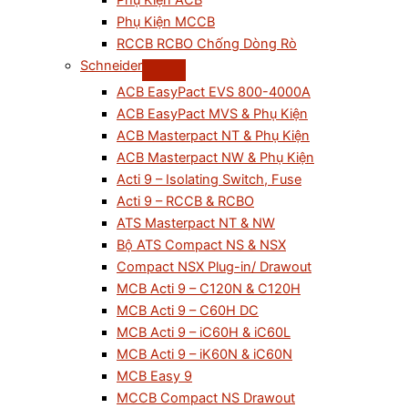
Phụ Kiện ACB
Phụ Kiện MCCB
RCCB RCBO Chống Dòng Rò
Schneider
ACB EasyPact EVS 800-4000A
ACB EasyPact MVS & Phụ Kiện
ACB Masterpact NT & Phụ Kiện
ACB Masterpact NW & Phụ Kiện
Acti 9 – Isolating Switch, Fuse
Acti 9 – RCCB & RCBO
ATS Masterpact NT & NW
Bộ ATS Compact NS & NSX
Compact NSX Plug-in/ Drawout
MCB Acti 9 – C120N & C120H
MCB Acti 9 – C60H DC
MCB Acti 9 – iC60H & iC60L
MCB Acti 9 – iK60N & iC60N
MCB Easy 9
MCCB Compact NS Drawout