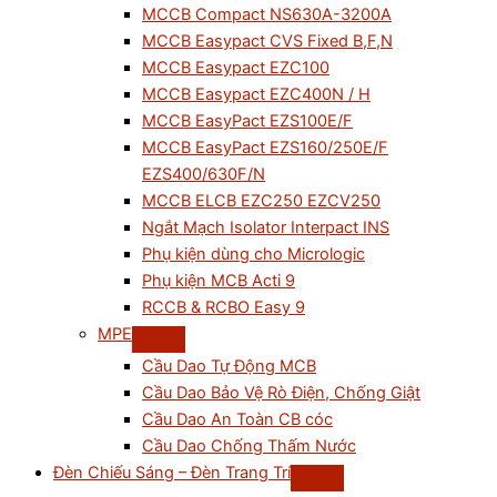
MCCB Compact NS630A-3200A
MCCB Easypact CVS Fixed B,F,N
MCCB Easypact EZC100
MCCB Easypact EZC400N / H
MCCB EasyPact EZS100E/F
MCCB EasyPact EZS160/250E/F
EZS400/630F/N
MCCB ELCB EZC250 EZCV250
Ngắt Mạch Isolator Interpact INS
Phụ kiện dùng cho Micrologic
Phụ kiện MCB Acti 9
RCCB & RCBO Easy 9
MPE
Cầu Dao Tự Động MCB
Cầu Dao Bảo Vệ Rò Điện, Chống Giật
Cầu Dao An Toàn CB cóc
Cầu Dao Chống Thấm Nước
Đèn Chiếu Sáng – Đèn Trang Trí