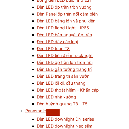
Bóng đèn LED bulb nhỏ E27
Đèn LED ốp trần tròn vuông
Đèn Panel ốp trần nổi cảm biến
Đèn LED bảng lớn và phụ kiện
Đèn LED flood Light – IP65
Đèn LED bán nguyệt ốp trần
Đèn LED dây các loại
Đèn LED tube T8
Đèn LED tiêu điểm track light
Đèn LED ốp trần lon tròn nổi
Đèn LED gắn tường trang trí
Đèn LED trang trí sân vườn
Đèn LED lối đi, cầu thang
Đèn LED thoát hiểm – Khẩn cấp
Đèn LED nhà xưởng
Đèn huỳnh quang T8 – T5
Panasonic
Đèn LED downlight DN series
Đèn LED downlight Neo slim