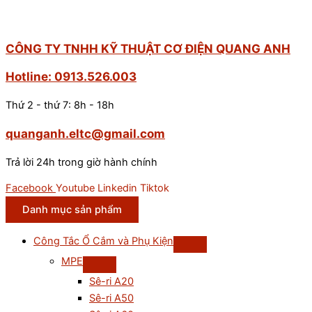
CÔNG TY TNHH KỸ THUẬT CƠ ĐIỆN QUANG ANH
Hotline: 0913.526.003
Thứ 2 - thứ 7: 8h - 18h
quanganh.eltc@gmail.com
Trả lời 24h trong giờ hành chính
Facebook
Youtube
Linkedin
Tiktok
Danh mục sản phẩm
Công Tắc Ổ Cắm và Phụ Kiện
MPE
Sê-ri A20
Sê-ri A50