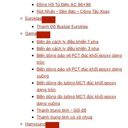
Đồng Hồ Tủ Điện AC 96×96
Nút Nhấn – Đèn Báo – Công Tắc Xoay
Euroklas
Thanh Đỡ Busbar Euroklas
Gama
Biến áp cách ly điều khiển 1 pha
Biến áp cách ly điều khiển 3 pha
Biến dòng bảo vệ PCT đúc khối epoxy dạng
tròn
Biến dòng bảo vệ PCT đúc khối epoxy dạng
vuông
Biến dòng đo lường MCT đúc khối epoxy
dạng tròn
Biền dòng đo lường MCT đúc khối epoxy
dạng vuông
Thanh trung tính – Gối đỡ
Thanh trung tính có vỏ nhựa
Hanyoung