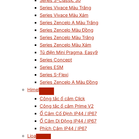
Series S-Classic 30
Series Vivace Màu Trắng
Series Vivace Màu Xám
Series Zencelo A Màu Trắng
Series Zencelo Màu Đồng
Series Zencelo Màu Trắng
Series Zencelo Màu Xám
Tủ điện Mini Pragma, Easy9
Series Concept
Series ESM
Series S-Flexi
Series Zencelo A Màu Đồng
Himel
Công tắc ổ cắm Click
Công tắc ổ cắm Prime V2
Ổ Cắm Cố Định IP44 / IP67
Ổ Cắm Di Động IP44 / IP67
Phích Cắm IP44 / IP67
Lioa