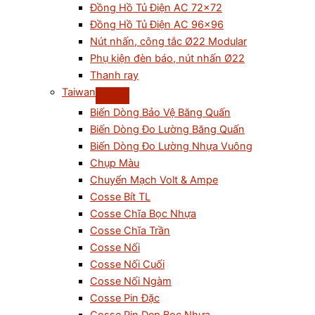
Đồng Hồ Tủ Điện AC 72×72
Đồng Hồ Tủ Điện AC 96×96
Nút nhấn, công tắc Ø22 Modular
Phụ kiện đèn báo, nút nhấn Ø22
Thanh ray
Taiwan
Biến Dòng Bảo Vệ Băng Quấn
Biến Dòng Đo Lường Băng Quấn
Biến Dòng Đo Lường Nhựa Vuông
Chụp Màu
Chuyển Mạch Volt & Ampe
Cosse Bít TL
Cosse Chĩa Bọc Nhựa
Cosse Chĩa Trần
Cosse Nối
Cosse Nối Cuối
Cosse Nối Ngàm
Cosse Pin Đặc