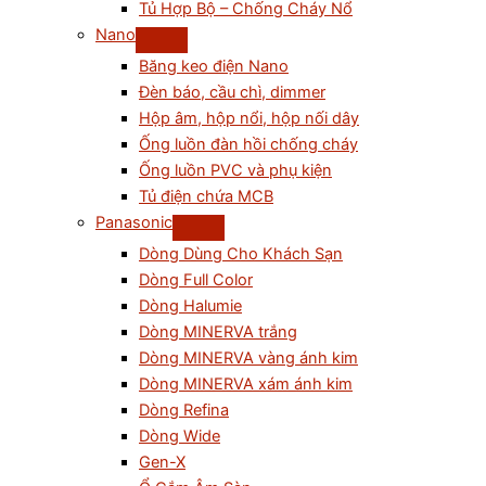
Tủ Hợp Bộ – Chống Cháy Nổ
Nano
Băng keo điện Nano
Đèn báo, cầu chì, dimmer
Hộp âm, hộp nổi, hộp nối dây
Ống luồn đàn hồi chống cháy
Ống luồn PVC và phụ kiện
Tủ điện chứa MCB
Panasonic
Dòng Dùng Cho Khách Sạn
Dòng Full Color
Dòng Halumie
Dòng MINERVA trắng
Dòng MINERVA vàng ánh kim
Dòng MINERVA xám ánh kim
Dòng Refina
Dòng Wide
Gen-X