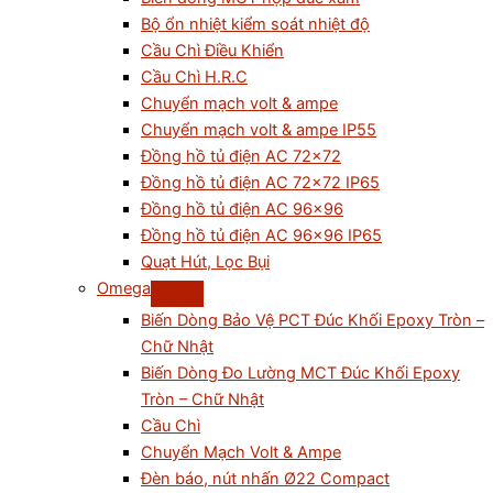
Bộ ổn nhiệt kiểm soát nhiệt độ
Cầu Chì Điều Khiển
Cầu Chì H.R.C
Chuyển mạch volt & ampe
Chuyển mạch volt & ampe IP55
Đồng hồ tủ điện AC 72×72
Đồng hồ tủ điện AC 72×72 IP65
Đồng hồ tủ điện AC 96×96
Đồng hồ tủ điện AC 96×96 IP65
Quạt Hút, Lọc Bụi
Omega
Biến Dòng Bảo Vệ PCT Đúc Khối Epoxy Tròn –
Chữ Nhật
Biến Dòng Đo Lường MCT Đúc Khối Epoxy
Tròn – Chữ Nhật
Cầu Chì
Chuyển Mạch Volt & Ampe
Đèn báo, nút nhấn Ø22 Compact