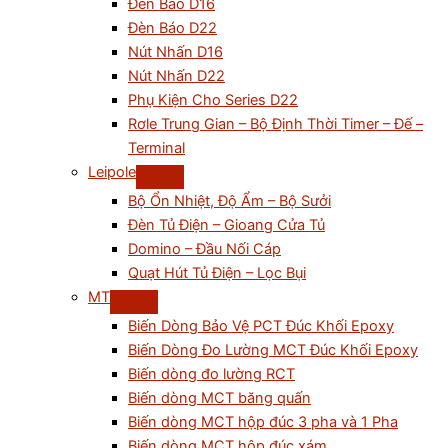
Đèn Báo D16
Đèn Báo D22
Nút Nhấn D16
Nút Nhấn D22
Phụ Kiện Cho Series D22
Rơle Trung Gian – Bộ Định Thời Timer – Đế –
Terminal
Leipole
Bộ Ổn Nhiệt, Độ Ẩm – Bộ Sưởi
Đèn Tủ Điện – Gioang Cửa Tủ
Domino – Đầu Nối Cáp
Quạt Hút Tủ Điện – Lọc Bụi
MT
Biến Dòng Bảo Vệ PCT Đúc Khối Epoxy
Biến Dòng Đo Lường MCT Đúc Khối Epoxy
Biến dòng đo lường RCT
Biến dòng MCT băng quấn
Biến dòng MCT hộp đúc 3 pha và 1 Pha
Biến dòng MCT hộp đúc xám