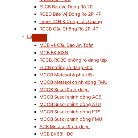
ELCB Bảo Vệ Dòng Rò 2P
RCBO Bảo Vệ Dòng Rò 2P, 4P
Timer 24H & Công Tắc Quang
RCCB Cầu Chống Rò 2P, 4P
LS
MCB và Cầu Dao An Toàn
MCB BKJ63N
RCCB, RCBO chống rò dạng tép
ELCB chống rò dạng khối
MCCB Metasol & phụ kiện
MCCB Metasol chỉnh dòng FMU
MCCB Susol & phụ kiện
MCCB Susol chỉnh dòng AG6
MCCB Susol chỉnh dòng ATU
MCCB Susol chỉnh dòng ETS
MCCB Susol chỉnh dòng FMU
ACB Metasol & phụ kiện
MCB BK63H DC