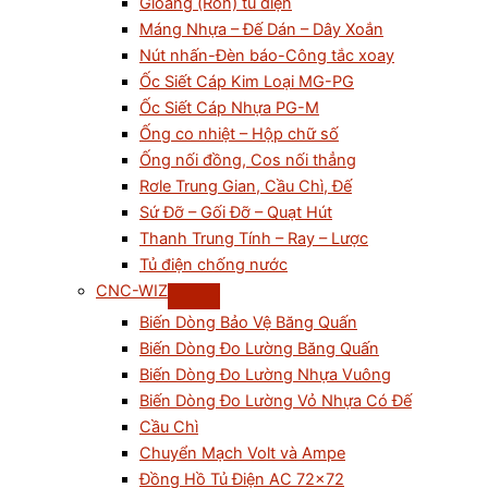
Gioăng (Ron) tủ điện
Máng Nhựa – Đế Dán – Dây Xoắn
Nút nhấn-Đèn báo-Công tắc xoay
Ốc Siết Cáp Kim Loại MG-PG
Ốc Siết Cáp Nhựa PG-M
Ống co nhiệt – Hộp chữ số
Ống nối đồng, Cos nối thẳng
Rơle Trung Gian, Cầu Chì, Đế
Sứ Đỡ – Gối Đỡ – Quạt Hút
Thanh Trung Tính – Ray – Lược
Tủ điện chống nước
CNC-WIZ
Biến Dòng Bảo Vệ Băng Quấn
Biến Dòng Đo Lường Băng Quấn
Biến Dòng Đo Lường Nhựa Vuông
Biến Dòng Đo Lường Vỏ Nhựa Có Đế
Cầu Chì
Chuyển Mạch Volt và Ampe
Đồng Hồ Tủ Điện AC 72×72