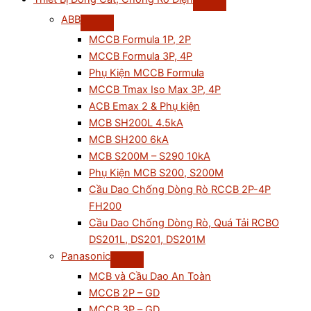
ABB
MCCB Formula 1P, 2P
MCCB Formula 3P, 4P
Phụ Kiện MCCB Formula
MCCB Tmax Iso Max 3P, 4P
ACB Emax 2 & Phụ kiện
MCB SH200L 4.5kA
MCB SH200 6kA
MCB S200M – S290 10kA
Phụ Kiện MCB S200, S200M
Cầu Dao Chống Dòng Rò RCCB 2P-4P
FH200
Cầu Dao Chống Dòng Rò, Quá Tải RCBO
DS201L, DS201, DS201M
Panasonic
MCB và Cầu Dao An Toàn
MCCB 2P – GD
MCCB 3P – GD