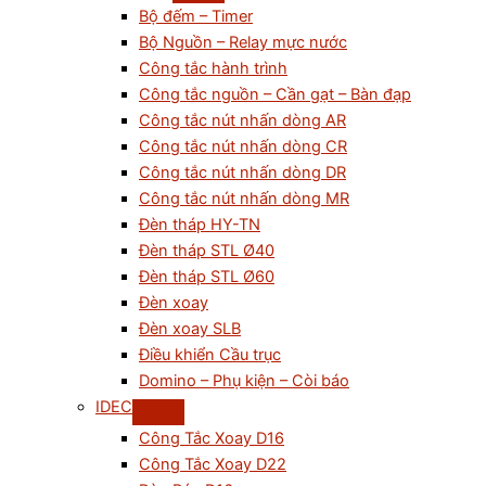
Bộ đếm – Timer
Bộ Nguồn – Relay mực nước
Công tắc hành trình
Công tắc nguồn – Cần gạt – Bàn đạp
Công tắc nút nhấn dòng AR
Công tắc nút nhấn dòng CR
Công tắc nút nhấn dòng DR
Công tắc nút nhấn dòng MR
Đèn tháp HY-TN
Đèn tháp STL Ø40
Đèn tháp STL Ø60
Đèn xoay
Đèn xoay SLB
Điều khiển Cầu trục
Domino – Phụ kiện – Còi báo
IDEC
Công Tắc Xoay D16
Công Tắc Xoay D22