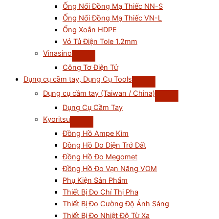
Ống Nối Đồng Mạ Thiếc NN-S
Ống Nối Đồng Mạ Thiếc VN-L
Ống Xoắn HDPE
Vỏ Tủ Điện Tole 1.2mm
Vinasino
Công Tơ Điện Tử
Dụng cụ cầm tay, Dụng Cụ Tools
Dụng cụ cầm tay (Taiwan / China)
Dụng Cụ Cầm Tay
Kyoritsu
Đồng Hồ Ampe Kìm
Đồng Hồ Đo Điện Trở Đất
Đồng Hồ Đo Megomet
Đồng Hồ Đo Vạn Năng VOM
Phụ Kiện Sản Phẩm
Thiết Bị Đo Chỉ Thị Pha
Thiết Bị Đo Cường Độ Ánh Sáng
Thiết Bị Đo Nhiệt Độ Từ Xa