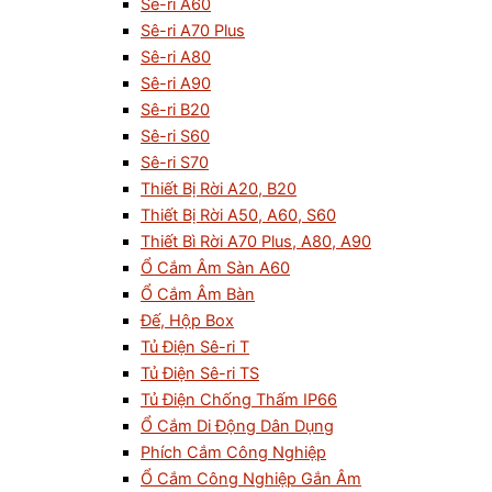
Sê-ri A60
Sê-ri A70 Plus
Sê-ri A80
Sê-ri A90
Sê-ri B20
Sê-ri S60
Sê-ri S70
Thiết Bị Rời A20, B20
Thiết Bị Rời A50, A60, S60
Thiết Bì Rời A70 Plus, A80, A90
Ổ Cắm Âm Sàn A60
Ổ Cắm Âm Bàn
Đế, Hộp Box
Tủ Điện Sê-ri T
Tủ Điện Sê-ri TS
Tủ Điện Chống Thấm IP66
Ổ Cắm Di Động Dân Dụng
Phích Cắm Công Nghiệp
Ổ Cắm Công Nghiệp Gắn Âm