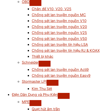
OBO
Chân đế V10, V20, V25
Chống sét lan truyền nguồn MC
Chống sét lan truyền nguồn V10
Chống sét lan truyền nguồn V20
Chống sét lan truyền nguồn V25
Chống sét lan truyền nguồn V50
Chống sét lan truyền tín hiệu LSA
Chống sét lan truyền tín hiệu RJ & KOAX
Thiết bị khác
Schneider
Chống sét lan truyền nguồn Acti9
Chống sét lan truyền nguồn Easy9
Stormaster LPI
Kim Thu Sét
Điện Dân Dụng và Phụ Kiện
MPE
Quạt hút âm trần