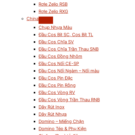
Rơle Zelio RSB
Rơle Zelio RXG
China
Chụp Nhựa Màu
Đầu Cos Bít SC, Cos Bít TL
Đầu Cos Chĩa SV
Đầu Cos Chĩa Trần Thau SNB
Đầu Cos Đồng Nhôm
Đầu Cos Nối CE-SP
Đầu Cos Nối Ngàm – Nối màu
Đầu Cos Pin Đặc
Đầu Cos Pin Rỗng
Đầu Cos Vòng RV
Đầu Cos Vòng Trần Thau RNB
Dây Rút Inox
Dây Rút Nhựa
Domino – Miếng Chặn
Domino Tép & Phụ Kiện