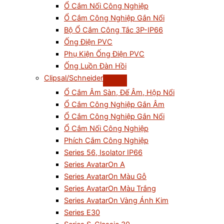
Ổ Cắm Nối Công Nghiệp
Ổ Cắm Công Nghiệp Gắn Nổi
Bộ Ổ Cắm Công Tắc 3P-IP66
Ống Điện PVC
Phụ Kiện Ống Điện PVC
Ống Luồn Đàn Hồi
Clipsal/Schneider
Ổ Cắm Âm Sàn, Đế Âm, Hộp Nổi
Ổ Cắm Công Nghiệp Gắn Âm
Ổ Cắm Công Nghiệp Gắn Nổi
Ổ Cắm Nối Công Nghiệp
Phích Cắm Công Nghiệp
Series 56, Isolator IP66
Series AvatarOn A
Series AvatarOn Màu Gỗ
Series AvatarOn Màu Trắng
Series AvatarOn Vàng Ánh Kim
Series E30