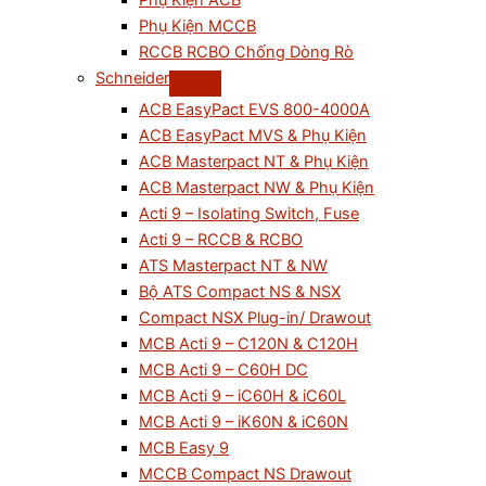
Phụ Kiện ACB
Phụ Kiện MCCB
RCCB RCBO Chống Dòng Rò
Schneider
ACB EasyPact EVS 800-4000A
ACB EasyPact MVS & Phụ Kiện
ACB Masterpact NT & Phụ Kiện
ACB Masterpact NW & Phụ Kiện
Acti 9 – Isolating Switch, Fuse
Acti 9 – RCCB & RCBO
ATS Masterpact NT & NW
Bộ ATS Compact NS & NSX
Compact NSX Plug-in/ Drawout
MCB Acti 9 – C120N & C120H
MCB Acti 9 – C60H DC
MCB Acti 9 – iC60H & iC60L
MCB Acti 9 – iK60N & iC60N
MCB Easy 9
MCCB Compact NS Drawout