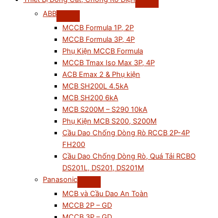
ABB
MCCB Formula 1P, 2P
MCCB Formula 3P, 4P
Phụ Kiện MCCB Formula
MCCB Tmax Iso Max 3P, 4P
ACB Emax 2 & Phụ kiện
MCB SH200L 4.5kA
MCB SH200 6kA
MCB S200M – S290 10kA
Phụ Kiện MCB S200, S200M
Cầu Dao Chống Dòng Rò RCCB 2P-4P
FH200
Cầu Dao Chống Dòng Rò, Quá Tải RCBO
DS201L, DS201, DS201M
Panasonic
MCB và Cầu Dao An Toàn
MCCB 2P – GD
MCCB 3P – GD