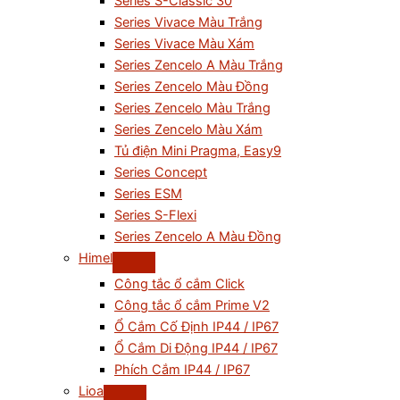
Series S-Classic 30
Series Vivace Màu Trắng
Series Vivace Màu Xám
Series Zencelo A Màu Trắng
Series Zencelo Màu Đồng
Series Zencelo Màu Trắng
Series Zencelo Màu Xám
Tủ điện Mini Pragma, Easy9
Series Concept
Series ESM
Series S-Flexi
Series Zencelo A Màu Đồng
Himel
Công tắc ổ cắm Click
Công tắc ổ cắm Prime V2
Ổ Cắm Cố Định IP44 / IP67
Ổ Cắm Di Động IP44 / IP67
Phích Cắm IP44 / IP67
Lioa