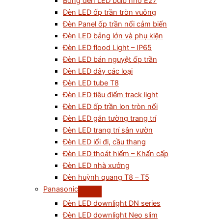
Bóng đèn LED bulb nhỏ E27
Đèn LED ốp trần tròn vuông
Đèn Panel ốp trần nổi cảm biến
Đèn LED bảng lớn và phụ kiện
Đèn LED flood Light – IP65
Đèn LED bán nguyệt ốp trần
Đèn LED dây các loại
Đèn LED tube T8
Đèn LED tiêu điểm track light
Đèn LED ốp trần lon tròn nổi
Đèn LED gắn tường trang trí
Đèn LED trang trí sân vườn
Đèn LED lối đi, cầu thang
Đèn LED thoát hiểm – Khẩn cấp
Đèn LED nhà xưởng
Đèn huỳnh quang T8 – T5
Panasonic
Đèn LED downlight DN series
Đèn LED downlight Neo slim