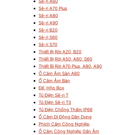
Sê-ri A60
Sê-ri A70 Plus
Sê-ri A80
Sê-ri A90
Sê-ri B20
Sê-ri S60
Sê-ri S70
Thiết Bị Rời A20, B20
Thiết Bị Rời A50, A60, S60
Thiết Bì Rời A70 Plus, A80, A90
Ổ Cắm Âm Sàn A60
Ổ Cắm Âm Bàn
Đế, Hộp Box
Tủ Điện Sê-ri T
Tủ Điện Sê-ri TS
Tủ Điện Chống Thấm IP66
Ổ Cắm Di Động Dân Dụng
Phích Cắm Công Nghiệp
Ổ Cắm Công Nghiệp Gắn Âm