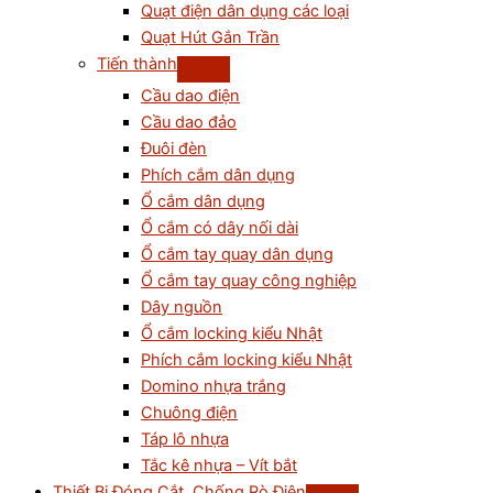
Quạt điện dân dụng các loại
Quạt Hút Gắn Trần
Tiến thành
Cầu dao điện
Cầu dao đảo
Đuôi đèn
Phích cắm dân dụng
Ổ cắm dân dụng
Ổ cắm có dây nối dài
Ổ cắm tay quay dân dụng
Ổ cắm tay quay công nghiệp
Dây nguồn
Ổ cắm locking kiểu Nhật
Phích cắm locking kiểu Nhật
Domino nhựa trắng
Chuông điện
Táp lô nhựa
Tắc kê nhựa – Vít bắt
Thiết Bị Đóng Cắt, Chống Rò Điện