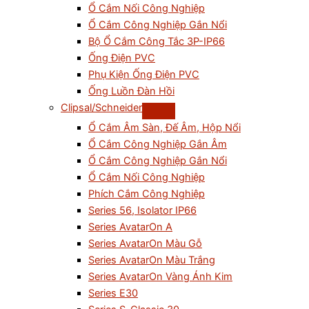
Ổ Cắm Nối Công Nghiệp
Ổ Cắm Công Nghiệp Gắn Nổi
Bộ Ổ Cắm Công Tắc 3P-IP66
Ống Điện PVC
Phụ Kiện Ống Điện PVC
Ống Luồn Đàn Hồi
Clipsal/Schneider
Ổ Cắm Âm Sàn, Đế Âm, Hộp Nổi
Ổ Cắm Công Nghiệp Gắn Âm
Ổ Cắm Công Nghiệp Gắn Nổi
Ổ Cắm Nối Công Nghiệp
Phích Cắm Công Nghiệp
Series 56, Isolator IP66
Series AvatarOn A
Series AvatarOn Màu Gỗ
Series AvatarOn Màu Trắng
Series AvatarOn Vàng Ánh Kim
Series E30