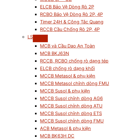
ELCB Bảo Vệ Dòng Rò 2P
RCBO Bảo Vệ Dòng Rò 2P, 4P
Timer 24H & Công Tắc Quang
RCCB Cầu Chống Rò 2P, 4P
LS
MCB và Cầu Dao An Toàn
MCB BKJ63N
RCCB, RCBO chống rò dạng tép
ELCB chống rò dạng khối
MCCB Metasol & phụ kiện
MCCB Metasol chỉnh dòng FMU
MCCB Susol & phụ kiện
MCCB Susol chỉnh dòng AG6
MCCB Susol chỉnh dòng ATU
MCCB Susol chỉnh dòng ETS
MCCB Susol chỉnh dòng FMU
ACB Metasol & phụ kiện
MCB BK63H DC