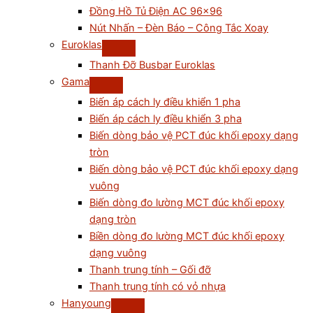
Đồng Hồ Tủ Điện AC 96×96
Nút Nhấn – Đèn Báo – Công Tắc Xoay
Euroklas
Thanh Đỡ Busbar Euroklas
Gama
Biến áp cách ly điều khiển 1 pha
Biến áp cách ly điều khiển 3 pha
Biến dòng bảo vệ PCT đúc khối epoxy dạng
tròn
Biến dòng bảo vệ PCT đúc khối epoxy dạng
vuông
Biến dòng đo lường MCT đúc khối epoxy
dạng tròn
Biền dòng đo lường MCT đúc khối epoxy
dạng vuông
Thanh trung tính – Gối đỡ
Thanh trung tính có vỏ nhựa
Hanyoung