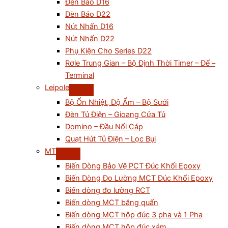
Đèn Báo D16
Đèn Báo D22
Nút Nhấn D16
Nút Nhấn D22
Phụ Kiện Cho Series D22
Rơle Trung Gian – Bộ Định Thời Timer – Đế –
Terminal
Leipole
Bộ Ổn Nhiệt, Độ Ẩm – Bộ Sưởi
Đèn Tủ Điện – Gioang Cửa Tủ
Domino – Đầu Nối Cáp
Quạt Hút Tủ Điện – Lọc Bụi
MT
Biến Dòng Bảo Vệ PCT Đúc Khối Epoxy
Biến Dòng Đo Lường MCT Đúc Khối Epoxy
Biến dòng đo lường RCT
Biến dòng MCT băng quấn
Biến dòng MCT hộp đúc 3 pha và 1 Pha
Biến dòng MCT hộp đúc xám