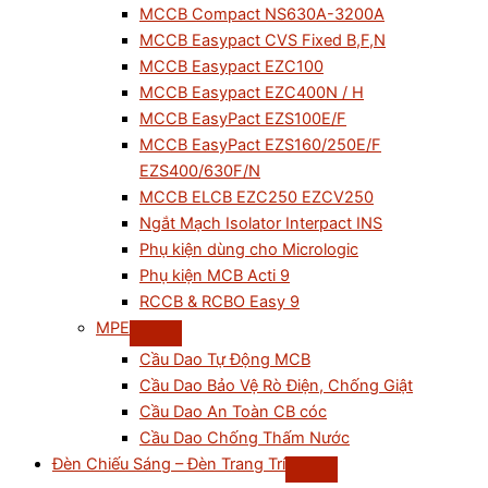
MCCB Compact NS630A-3200A
MCCB Easypact CVS Fixed B,F,N
MCCB Easypact EZC100
MCCB Easypact EZC400N / H
MCCB EasyPact EZS100E/F
MCCB EasyPact EZS160/250E/F
EZS400/630F/N
MCCB ELCB EZC250 EZCV250
Ngắt Mạch Isolator Interpact INS
Phụ kiện dùng cho Micrologic
Phụ kiện MCB Acti 9
RCCB & RCBO Easy 9
MPE
Cầu Dao Tự Động MCB
Cầu Dao Bảo Vệ Rò Điện, Chống Giật
Cầu Dao An Toàn CB cóc
Cầu Dao Chống Thấm Nước
Đèn Chiếu Sáng – Đèn Trang Trí