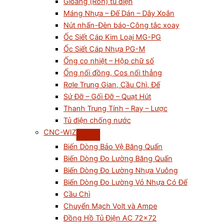
Gioăng (Ron) tủ điện
Máng Nhựa – Đế Dán – Dây Xoắn
Nút nhấn-Đèn báo-Công tắc xoay
Ốc Siết Cáp Kim Loại MG-PG
Ốc Siết Cáp Nhựa PG-M
Ống co nhiệt – Hộp chữ số
Ống nối đồng, Cos nối thẳng
Rơle Trung Gian, Cầu Chì, Đế
Sứ Đỡ – Gối Đỡ – Quạt Hút
Thanh Trung Tính – Ray – Lược
Tủ điện chống nước
CNC-WIZ
Biến Dòng Bảo Vệ Băng Quấn
Biến Dòng Đo Lường Băng Quấn
Biến Dòng Đo Lường Nhựa Vuông
Biến Dòng Đo Lường Vỏ Nhựa Có Đế
Cầu Chì
Chuyển Mạch Volt và Ampe
Đồng Hồ Tủ Điện AC 72×72