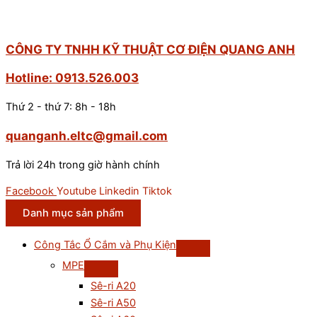
CÔNG TY TNHH KỸ THUẬT CƠ ĐIỆN QUANG ANH
Hotline: 0913.526.003
Thứ 2 - thứ 7: 8h - 18h
quanganh.eltc@gmail.com
Trả lời 24h trong giờ hành chính
Facebook
Youtube
Linkedin
Tiktok
Danh mục sản phẩm
Công Tắc Ổ Cắm và Phụ Kiện
MPE
Sê-ri A20
Sê-ri A50