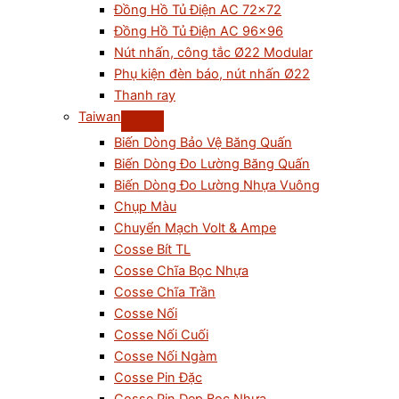
Đồng Hồ Tủ Điện AC 72×72
Đồng Hồ Tủ Điện AC 96×96
Nút nhấn, công tắc Ø22 Modular
Phụ kiện đèn báo, nút nhấn Ø22
Thanh ray
Taiwan
Biến Dòng Bảo Vệ Băng Quấn
Biến Dòng Đo Lường Băng Quấn
Biến Dòng Đo Lường Nhựa Vuông
Chụp Màu
Chuyển Mạch Volt & Ampe
Cosse Bít TL
Cosse Chĩa Bọc Nhựa
Cosse Chĩa Trần
Cosse Nối
Cosse Nối Cuối
Cosse Nối Ngàm
Cosse Pin Đặc