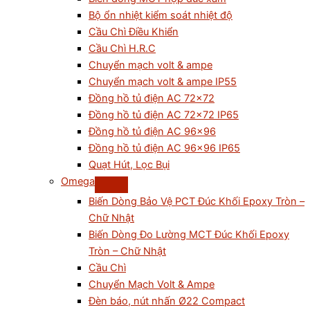
Bộ ổn nhiệt kiểm soát nhiệt độ
Cầu Chì Điều Khiển
Cầu Chì H.R.C
Chuyển mạch volt & ampe
Chuyển mạch volt & ampe IP55
Đồng hồ tủ điện AC 72×72
Đồng hồ tủ điện AC 72×72 IP65
Đồng hồ tủ điện AC 96×96
Đồng hồ tủ điện AC 96×96 IP65
Quạt Hút, Lọc Bụi
Omega
Biến Dòng Bảo Vệ PCT Đúc Khối Epoxy Tròn –
Chữ Nhật
Biến Dòng Đo Lường MCT Đúc Khối Epoxy
Tròn – Chữ Nhật
Cầu Chì
Chuyển Mạch Volt & Ampe
Đèn báo, nút nhấn Ø22 Compact