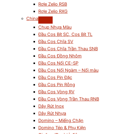
Rơle Zelio RSB
Rơle Zelio RXG
China
Chụp Nhựa Màu
Đầu Cos Bít SC, Cos Bít TL
Đầu Cos Chĩa SV
Đầu Cos Chĩa Trần Thau SNB
Đầu Cos Đồng Nhôm
Đầu Cos Nối CE-SP
Đầu Cos Nối Ngàm – Nối màu
Đầu Cos Pin Đặc
Đầu Cos Pin Rỗng
Đầu Cos Vòng RV
Đầu Cos Vòng Trần Thau RNB
Dây Rút Inox
Dây Rút Nhựa
Domino – Miếng Chặn
Domino Tép & Phụ Kiện