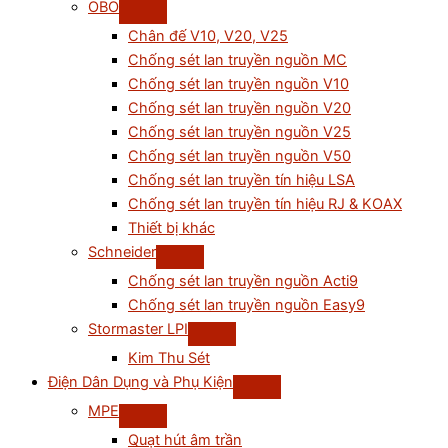
OBO
Chân đế V10, V20, V25
Chống sét lan truyền nguồn MC
Chống sét lan truyền nguồn V10
Chống sét lan truyền nguồn V20
Chống sét lan truyền nguồn V25
Chống sét lan truyền nguồn V50
Chống sét lan truyền tín hiệu LSA
Chống sét lan truyền tín hiệu RJ & KOAX
Thiết bị khác
Schneider
Chống sét lan truyền nguồn Acti9
Chống sét lan truyền nguồn Easy9
Stormaster LPI
Kim Thu Sét
Điện Dân Dụng và Phụ Kiện
MPE
Quạt hút âm trần