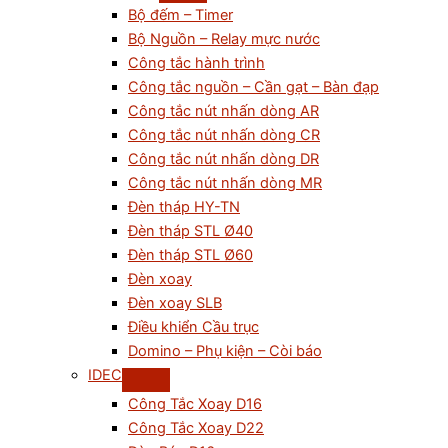
Bộ đếm – Timer
Bộ Nguồn – Relay mực nước
Công tắc hành trình
Công tắc nguồn – Cần gạt – Bàn đạp
Công tắc nút nhấn dòng AR
Công tắc nút nhấn dòng CR
Công tắc nút nhấn dòng DR
Công tắc nút nhấn dòng MR
Đèn tháp HY-TN
Đèn tháp STL Ø40
Đèn tháp STL Ø60
Đèn xoay
Đèn xoay SLB
Điều khiển Cầu trục
Domino – Phụ kiện – Còi báo
IDEC
Công Tắc Xoay D16
Công Tắc Xoay D22