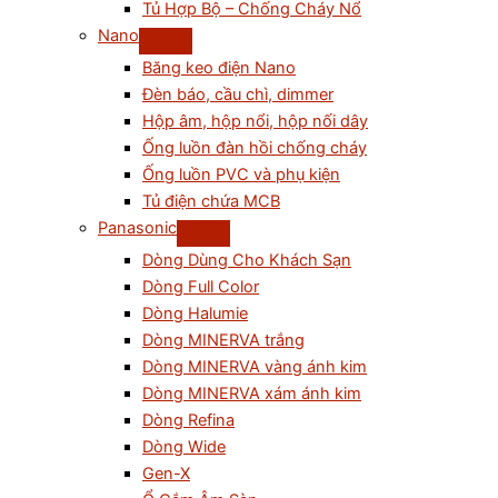
Tủ Hợp Bộ – Chống Cháy Nổ
Nano
Băng keo điện Nano
Đèn báo, cầu chì, dimmer
Hộp âm, hộp nổi, hộp nối dây
Ống luồn đàn hồi chống cháy
Ống luồn PVC và phụ kiện
Tủ điện chứa MCB
Panasonic
Dòng Dùng Cho Khách Sạn
Dòng Full Color
Dòng Halumie
Dòng MINERVA trắng
Dòng MINERVA vàng ánh kim
Dòng MINERVA xám ánh kim
Dòng Refina
Dòng Wide
Gen-X