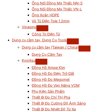
Ống Nối Đồng Mạ Thiếc NN-S
Ống Nối Đồng Mạ Thiếc VN-L
Ống Xoắn HDPE
Vỏ Tủ Điện Tole 1.2mm
Vinasino
Công Tơ Điện Tử
Dụng cụ cầm tay, Dụng Cụ Tools
Dụng cụ cầm tay (Taiwan / China)
Dụng Cụ Cầm Tay
Kyoritsu
Đồng Hồ Ampe Kìm
Đồng Hồ Đo Điện Trở Đất
Đồng Hồ Đo Megomet
Đồng Hồ Đo Vạn Năng VOM
Phụ Kiện Sản Phẩm
Thiết Bị Đo Chỉ Thị Pha
Thiết Bị Đo Cường Độ Ánh Sáng
Thiết Bị Đo Nhiệt Độ Từ Xa