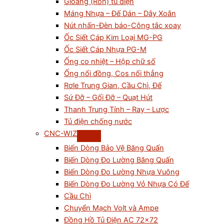
Gioăng (Ron) tủ điện
Máng Nhựa – Đế Dán – Dây Xoắn
Nút nhấn-Đèn báo-Công tắc xoay
Ốc Siết Cáp Kim Loại MG-PG
Ốc Siết Cáp Nhựa PG-M
Ống co nhiệt – Hộp chữ số
Ống nối đồng, Cos nối thẳng
Rơle Trung Gian, Cầu Chì, Đế
Sứ Đỡ – Gối Đỡ – Quạt Hút
Thanh Trung Tính – Ray – Lược
Tủ điện chống nước
CNC-WIZ
Biến Dòng Bảo Vệ Băng Quấn
Biến Dòng Đo Lường Băng Quấn
Biến Dòng Đo Lường Nhựa Vuông
Biến Dòng Đo Lường Vỏ Nhựa Có Đế
Cầu Chì
Chuyển Mạch Volt và Ampe
Đồng Hồ Tủ Điện AC 72×72