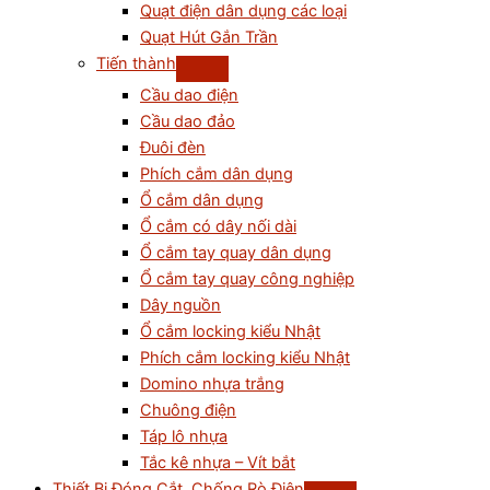
Quạt điện dân dụng các loại
Quạt Hút Gắn Trần
Tiến thành
Cầu dao điện
Cầu dao đảo
Đuôi đèn
Phích cắm dân dụng
Ổ cắm dân dụng
Ổ cắm có dây nối dài
Ổ cắm tay quay dân dụng
Ổ cắm tay quay công nghiệp
Dây nguồn
Ổ cắm locking kiểu Nhật
Phích cắm locking kiểu Nhật
Domino nhựa trắng
Chuông điện
Táp lô nhựa
Tắc kê nhựa – Vít bắt
Thiết Bị Đóng Cắt, Chống Rò Điện