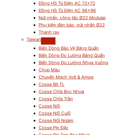
Đồng Hồ Tủ Điện AC 72×72
Đồng Hồ Tủ Điện AC 96×96
Nút nhấn, công tắc Ø22 Modular
Phụ kiện đèn báo, nút nhấn Ø22
Thanh ray
Taiwan
Biến Dòng Bảo Vệ Băng Quấn
Biến Dòng Đo Lường Băng Quấn
Biến Dòng Đo Lường Nhựa Vuông
Chụp Màu
Chuyển Mạch Volt & Ampe
Cosse Bít TL
Cosse Chĩa Bọc Nhựa
Cosse Chĩa Trần
Cosse Nối
Cosse Nối Cuối
Cosse Nối Ngàm
Cosse Pin Đặc