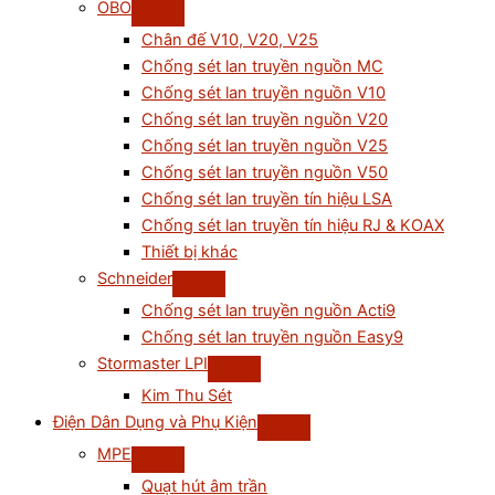
OBO
Chân đế V10, V20, V25
Chống sét lan truyền nguồn MC
Chống sét lan truyền nguồn V10
Chống sét lan truyền nguồn V20
Chống sét lan truyền nguồn V25
Chống sét lan truyền nguồn V50
Chống sét lan truyền tín hiệu LSA
Chống sét lan truyền tín hiệu RJ & KOAX
Thiết bị khác
Schneider
Chống sét lan truyền nguồn Acti9
Chống sét lan truyền nguồn Easy9
Stormaster LPI
Kim Thu Sét
Điện Dân Dụng và Phụ Kiện
MPE
Quạt hút âm trần