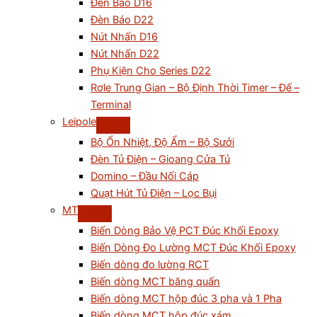
Đèn Báo D16
Đèn Báo D22
Nút Nhấn D16
Nút Nhấn D22
Phụ Kiện Cho Series D22
Rơle Trung Gian – Bộ Định Thời Timer – Đế –
Terminal
Leipole
Bộ Ổn Nhiệt, Độ Ẩm – Bộ Sưởi
Đèn Tủ Điện – Gioang Cửa Tủ
Domino – Đầu Nối Cáp
Quạt Hút Tủ Điện – Lọc Bụi
MT
Biến Dòng Bảo Vệ PCT Đúc Khối Epoxy
Biến Dòng Đo Lường MCT Đúc Khối Epoxy
Biến dòng đo lường RCT
Biến dòng MCT băng quấn
Biến dòng MCT hộp đúc 3 pha và 1 Pha
Biến dòng MCT hộp đúc xám