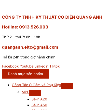
CÔNG TY TNHH KỸ THUẬT CƠ ĐIỆN QUANG ANH
Hotline: 0913.526.003
Thứ 2 - thứ 7: 8h - 18h
quanganh.eltc@gmail.com
Trả lời 24h trong giờ hành chính
Facebook
Youtube
Linkedin
Tiktok
Danh mục sản phẩm
Công Tắc Ổ Cắm và Phụ Kiện
MPE
Sê-ri A20
Sê-ri A50