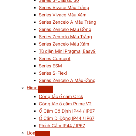
Series S-Classic 30
Series Vivace Màu Trắng
Series Vivace Màu Xám
Series Zencelo A Màu Trắng
Series Zencelo Màu Đồng
Series Zencelo Màu Trắng
Series Zencelo Màu Xám
Tủ điện Mini Pragma, Easy9
Series Concept
Series ESM
Series S-Flexi
Series Zencelo A Màu Đồng
Himel
Công tắc ổ cắm Click
Công tắc ổ cắm Prime V2
Ổ Cắm Cố Định IP44 / IP67
Ổ Cắm Di Động IP44 / IP67
Phích Cắm IP44 / IP67
Lioa