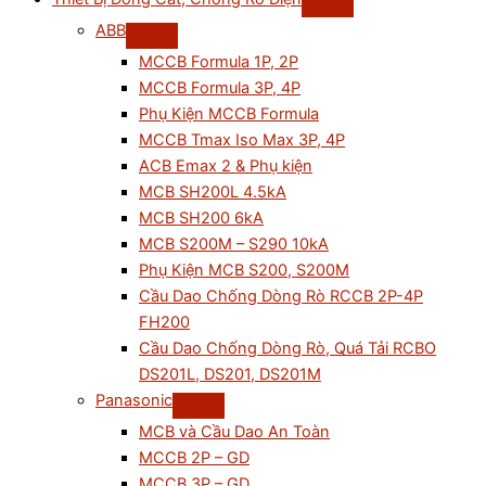
ABB
MCCB Formula 1P, 2P
MCCB Formula 3P, 4P
Phụ Kiện MCCB Formula
MCCB Tmax Iso Max 3P, 4P
ACB Emax 2 & Phụ kiện
MCB SH200L 4.5kA
MCB SH200 6kA
MCB S200M – S290 10kA
Phụ Kiện MCB S200, S200M
Cầu Dao Chống Dòng Rò RCCB 2P-4P
FH200
Cầu Dao Chống Dòng Rò, Quá Tải RCBO
DS201L, DS201, DS201M
Panasonic
MCB và Cầu Dao An Toàn
MCCB 2P – GD
MCCB 3P – GD