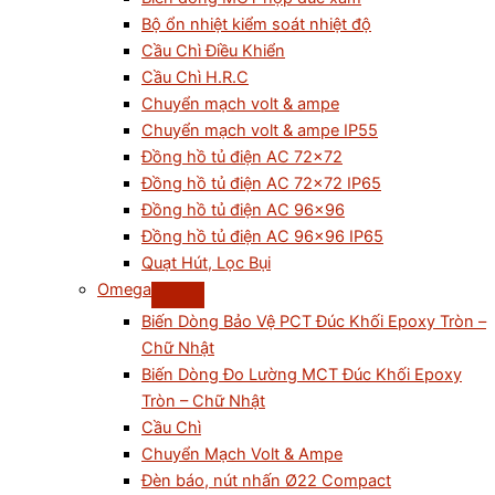
Bộ ổn nhiệt kiểm soát nhiệt độ
Cầu Chì Điều Khiển
Cầu Chì H.R.C
Chuyển mạch volt & ampe
Chuyển mạch volt & ampe IP55
Đồng hồ tủ điện AC 72×72
Đồng hồ tủ điện AC 72×72 IP65
Đồng hồ tủ điện AC 96×96
Đồng hồ tủ điện AC 96×96 IP65
Quạt Hút, Lọc Bụi
Omega
Biến Dòng Bảo Vệ PCT Đúc Khối Epoxy Tròn –
Chữ Nhật
Biến Dòng Đo Lường MCT Đúc Khối Epoxy
Tròn – Chữ Nhật
Cầu Chì
Chuyển Mạch Volt & Ampe
Đèn báo, nút nhấn Ø22 Compact