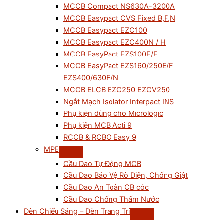
MCCB Compact NS630A-3200A
MCCB Easypact CVS Fixed B,F,N
MCCB Easypact EZC100
MCCB Easypact EZC400N / H
MCCB EasyPact EZS100E/F
MCCB EasyPact EZS160/250E/F
EZS400/630F/N
MCCB ELCB EZC250 EZCV250
Ngắt Mạch Isolator Interpact INS
Phụ kiện dùng cho Micrologic
Phụ kiện MCB Acti 9
RCCB & RCBO Easy 9
MPE
Cầu Dao Tự Động MCB
Cầu Dao Bảo Vệ Rò Điện, Chống Giật
Cầu Dao An Toàn CB cóc
Cầu Dao Chống Thấm Nước
Đèn Chiếu Sáng – Đèn Trang Trí