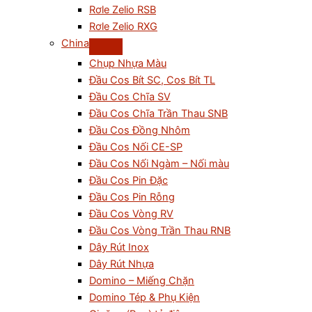
Rơle Zelio RSB
Rơle Zelio RXG
China
Chụp Nhựa Màu
Đầu Cos Bít SC, Cos Bít TL
Đầu Cos Chĩa SV
Đầu Cos Chĩa Trần Thau SNB
Đầu Cos Đồng Nhôm
Đầu Cos Nối CE-SP
Đầu Cos Nối Ngàm – Nối màu
Đầu Cos Pin Đặc
Đầu Cos Pin Rỗng
Đầu Cos Vòng RV
Đầu Cos Vòng Trần Thau RNB
Dây Rút Inox
Dây Rút Nhựa
Domino – Miếng Chặn
Domino Tép & Phụ Kiện