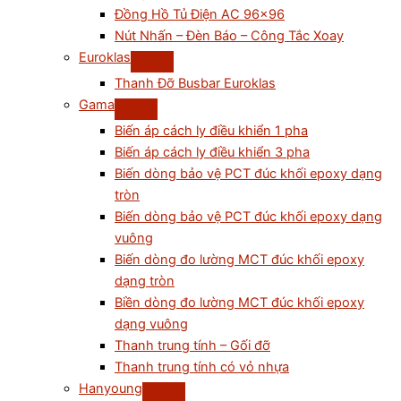
Đồng Hồ Tủ Điện AC 96×96
Nút Nhấn – Đèn Báo – Công Tắc Xoay
Euroklas
Thanh Đỡ Busbar Euroklas
Gama
Biến áp cách ly điều khiển 1 pha
Biến áp cách ly điều khiển 3 pha
Biến dòng bảo vệ PCT đúc khối epoxy dạng
tròn
Biến dòng bảo vệ PCT đúc khối epoxy dạng
vuông
Biến dòng đo lường MCT đúc khối epoxy
dạng tròn
Biền dòng đo lường MCT đúc khối epoxy
dạng vuông
Thanh trung tính – Gối đỡ
Thanh trung tính có vỏ nhựa
Hanyoung