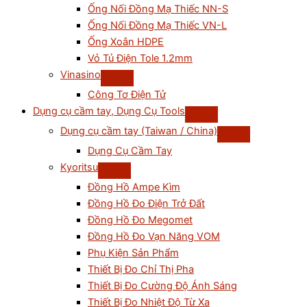
Ống Nối Đồng Mạ Thiếc NN-S
Ống Nối Đồng Mạ Thiếc VN-L
Ống Xoắn HDPE
Vỏ Tủ Điện Tole 1.2mm
Vinasino
Công Tơ Điện Tử
Dụng cụ cầm tay, Dụng Cụ Tools
Dụng cụ cầm tay (Taiwan / China)
Dụng Cụ Cầm Tay
Kyoritsu
Đồng Hồ Ampe Kìm
Đồng Hồ Đo Điện Trở Đất
Đồng Hồ Đo Megomet
Đồng Hồ Đo Vạn Năng VOM
Phụ Kiện Sản Phẩm
Thiết Bị Đo Chỉ Thị Pha
Thiết Bị Đo Cường Độ Ánh Sáng
Thiết Bị Đo Nhiệt Độ Từ Xa