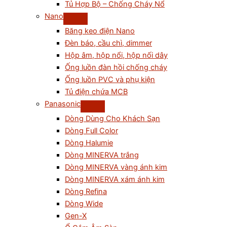
Tủ Hợp Bộ – Chống Cháy Nổ
Nano
Băng keo điện Nano
Đèn báo, cầu chì, dimmer
Hộp âm, hộp nổi, hộp nối dây
Ống luồn đàn hồi chống cháy
Ống luồn PVC và phụ kiện
Tủ điện chứa MCB
Panasonic
Dòng Dùng Cho Khách Sạn
Dòng Full Color
Dòng Halumie
Dòng MINERVA trắng
Dòng MINERVA vàng ánh kim
Dòng MINERVA xám ánh kim
Dòng Refina
Dòng Wide
Gen-X