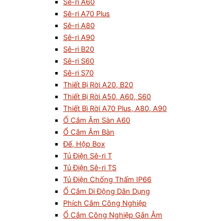
Sê-ri A60
Sê-ri A70 Plus
Sê-ri A80
Sê-ri A90
Sê-ri B20
Sê-ri S60
Sê-ri S70
Thiết Bị Rời A20, B20
Thiết Bị Rời A50, A60, S60
Thiết Bì Rời A70 Plus, A80, A90
Ổ Cắm Âm Sàn A60
Ổ Cắm Âm Bàn
Đế, Hộp Box
Tủ Điện Sê-ri T
Tủ Điện Sê-ri TS
Tủ Điện Chống Thấm IP66
Ổ Cắm Di Động Dân Dụng
Phích Cắm Công Nghiệp
Ổ Cắm Công Nghiệp Gắn Âm