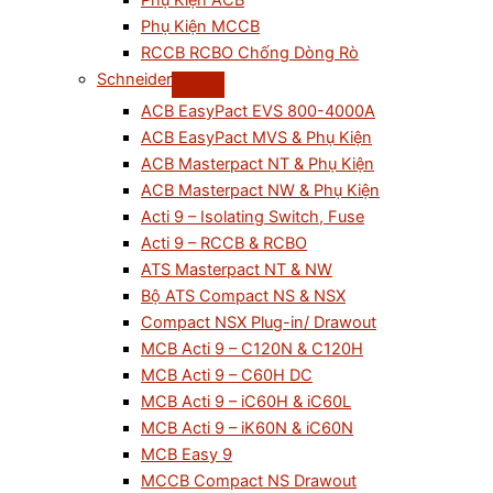
Phụ Kiện ACB
Phụ Kiện MCCB
RCCB RCBO Chống Dòng Rò
Schneider
ACB EasyPact EVS 800-4000A
ACB EasyPact MVS & Phụ Kiện
ACB Masterpact NT & Phụ Kiện
ACB Masterpact NW & Phụ Kiện
Acti 9 – Isolating Switch, Fuse
Acti 9 – RCCB & RCBO
ATS Masterpact NT & NW
Bộ ATS Compact NS & NSX
Compact NSX Plug-in/ Drawout
MCB Acti 9 – C120N & C120H
MCB Acti 9 – C60H DC
MCB Acti 9 – iC60H & iC60L
MCB Acti 9 – iK60N & iC60N
MCB Easy 9
MCCB Compact NS Drawout