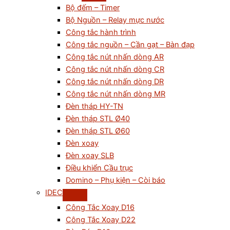
Bộ đếm – Timer
Bộ Nguồn – Relay mực nước
Công tắc hành trình
Công tắc nguồn – Cần gạt – Bàn đạp
Công tắc nút nhấn dòng AR
Công tắc nút nhấn dòng CR
Công tắc nút nhấn dòng DR
Công tắc nút nhấn dòng MR
Đèn tháp HY-TN
Đèn tháp STL Ø40
Đèn tháp STL Ø60
Đèn xoay
Đèn xoay SLB
Điều khiển Cầu trục
Domino – Phụ kiện – Còi báo
IDEC
Công Tắc Xoay D16
Công Tắc Xoay D22