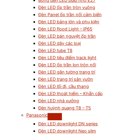
Bóng đèn LED bulb nhỏ E27
Đèn LED ốp trần tròn vuông
Đèn Panel ốp trần nổi cảm biến
Đèn LED bảng lớn và phụ kiện
Đèn LED flood Light – IP65
Đèn LED bán nguyệt ốp trần
Đèn LED dây các loại
Đèn LED tube T8
Đèn LED tiêu điểm track light
Đèn LED ốp trần lon tròn nổi
Đèn LED gắn tường trang trí
Đèn LED trang trí sân vườn
Đèn LED lối đi, cầu thang
Đèn LED thoát hiểm – Khẩn cấp
Đèn LED nhà xưởng
Đèn huỳnh quang T8 – T5
Panasonic
Đèn LED downlight DN series
Đèn LED downlight Neo slim