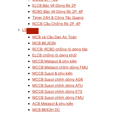
ELCB Bảo Vệ Dòng Rò 2P
RCBO Bảo Vệ Dòng Rò 2P, 4P
Timer 24H & Công Tắc Quang
RCCB Cầu Chống Rò 2P, 4P
LS
MCB và Cầu Dao An Toàn
MCB BKJ63N
RCCB, RCBO chống rò dạng tép
ELCB chống rò dạng khối
MCCB Metasol & phụ kiện
MCCB Metasol chỉnh dòng FMU
MCCB Susol & phụ kiện
MCCB Susol chỉnh dòng AG6
MCCB Susol chỉnh dòng ATU
MCCB Susol chỉnh dòng ETS
MCCB Susol chỉnh dòng FMU
ACB Metasol & phụ kiện
MCB BK63H DC