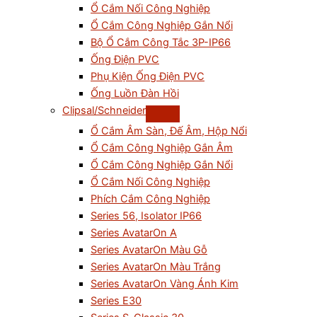
Ổ Cắm Nối Công Nghiệp
Ổ Cắm Công Nghiệp Gắn Nổi
Bộ Ổ Cắm Công Tắc 3P-IP66
Ống Điện PVC
Phụ Kiện Ống Điện PVC
Ống Luồn Đàn Hồi
Clipsal/Schneider
Ổ Cắm Âm Sàn, Đế Âm, Hộp Nổi
Ổ Cắm Công Nghiệp Gắn Âm
Ổ Cắm Công Nghiệp Gắn Nổi
Ổ Cắm Nối Công Nghiệp
Phích Cắm Công Nghiệp
Series 56, Isolator IP66
Series AvatarOn A
Series AvatarOn Màu Gỗ
Series AvatarOn Màu Trắng
Series AvatarOn Vàng Ánh Kim
Series E30