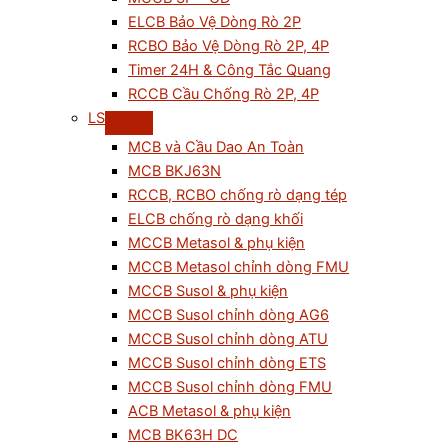
ELCB Bảo Vệ Dòng Rò 2P
RCBO Bảo Vệ Dòng Rò 2P, 4P
Timer 24H & Công Tắc Quang
RCCB Cầu Chống Rò 2P, 4P
LS
MCB và Cầu Dao An Toàn
MCB BKJ63N
RCCB, RCBO chống rò dạng tép
ELCB chống rò dạng khối
MCCB Metasol & phụ kiện
MCCB Metasol chỉnh dòng FMU
MCCB Susol & phụ kiện
MCCB Susol chỉnh dòng AG6
MCCB Susol chỉnh dòng ATU
MCCB Susol chỉnh dòng ETS
MCCB Susol chỉnh dòng FMU
ACB Metasol & phụ kiện
MCB BK63H DC