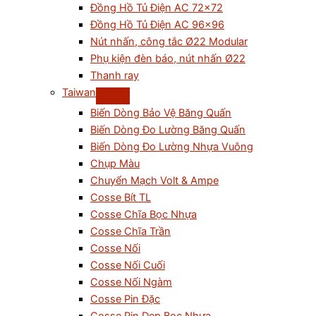
Đồng Hồ Tủ Điện AC 72×72
Đồng Hồ Tủ Điện AC 96×96
Nút nhấn, công tắc Ø22 Modular
Phụ kiện đèn báo, nút nhấn Ø22
Thanh ray
Taiwan
Biến Dòng Bảo Vệ Băng Quấn
Biến Dòng Đo Lường Băng Quấn
Biến Dòng Đo Lường Nhựa Vuông
Chụp Màu
Chuyển Mạch Volt & Ampe
Cosse Bít TL
Cosse Chĩa Bọc Nhựa
Cosse Chĩa Trần
Cosse Nối
Cosse Nối Cuối
Cosse Nối Ngàm
Cosse Pin Đặc