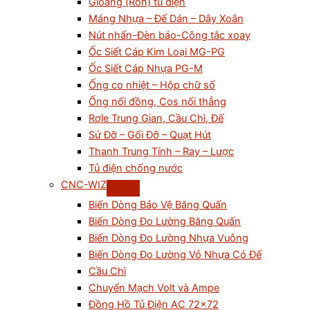
Gioăng (Ron) tủ điện
Máng Nhựa – Đế Dán – Dây Xoắn
Nút nhấn-Đèn báo-Công tắc xoay
Ốc Siết Cáp Kim Loại MG-PG
Ốc Siết Cáp Nhựa PG-M
Ống co nhiệt – Hộp chữ số
Ống nối đồng, Cos nối thẳng
Rơle Trung Gian, Cầu Chì, Đế
Sứ Đỡ – Gối Đỡ – Quạt Hút
Thanh Trung Tính – Ray – Lược
Tủ điện chống nước
CNC-WIZ
Biến Dòng Bảo Vệ Băng Quấn
Biến Dòng Đo Lường Băng Quấn
Biến Dòng Đo Lường Nhựa Vuông
Biến Dòng Đo Lường Vỏ Nhựa Có Đế
Cầu Chì
Chuyển Mạch Volt và Ampe
Đồng Hồ Tủ Điện AC 72×72