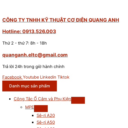
CÔNG TY TNHH KỸ THUẬT CƠ ĐIỆN QUANG ANH
Hotline: 0913.526.003
Thứ 2 - thứ 7: 8h - 18h
quanganh.eltc@gmail.com
Trả lời 24h trong giờ hành chính
Facebook
Youtube
Linkedin
Tiktok
Danh mục sản phẩm
Công Tắc Ổ Cắm và Phụ Kiện
MPE
Sê-ri A20
Sê-ri A50