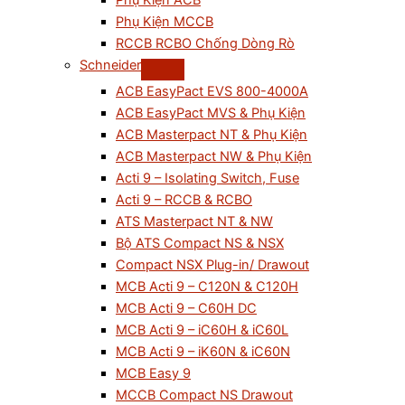
Phụ Kiện ACB
Phụ Kiện MCCB
RCCB RCBO Chống Dòng Rò
Schneider
ACB EasyPact EVS 800-4000A
ACB EasyPact MVS & Phụ Kiện
ACB Masterpact NT & Phụ Kiện
ACB Masterpact NW & Phụ Kiện
Acti 9 – Isolating Switch, Fuse
Acti 9 – RCCB & RCBO
ATS Masterpact NT & NW
Bộ ATS Compact NS & NSX
Compact NSX Plug-in/ Drawout
MCB Acti 9 – C120N & C120H
MCB Acti 9 – C60H DC
MCB Acti 9 – iC60H & iC60L
MCB Acti 9 – iK60N & iC60N
MCB Easy 9
MCCB Compact NS Drawout