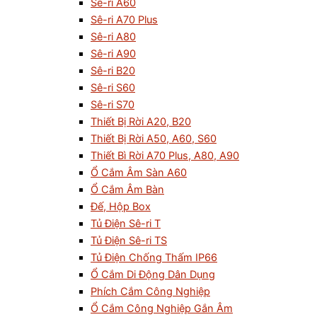
Sê-ri A60
Sê-ri A70 Plus
Sê-ri A80
Sê-ri A90
Sê-ri B20
Sê-ri S60
Sê-ri S70
Thiết Bị Rời A20, B20
Thiết Bị Rời A50, A60, S60
Thiết Bì Rời A70 Plus, A80, A90
Ổ Cắm Âm Sàn A60
Ổ Cắm Âm Bàn
Đế, Hộp Box
Tủ Điện Sê-ri T
Tủ Điện Sê-ri TS
Tủ Điện Chống Thấm IP66
Ổ Cắm Di Động Dân Dụng
Phích Cắm Công Nghiệp
Ổ Cắm Công Nghiệp Gắn Âm