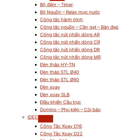
Bộ đếm – Timer
Bộ Nguồn – Relay mực nước
Công tắc hành trình
Công tắc nguồn – Cần gạt – Bàn đạp
Công tắc nút nhấn dòng AR
Công tắc nút nhấn dòng CR
Công tắc nút nhấn dòng DR
Công tắc nút nhấn dòng MR
Đèn tháp HY-TN
Đèn tháp STL Ø40
Đèn tháp STL Ø60
Đèn xoay
Đèn xoay SLB
Điều khiển Cầu trục
Domino – Phụ kiện – Còi báo
IDEC
Công Tắc Xoay D16
Công Tắc Xoay D22