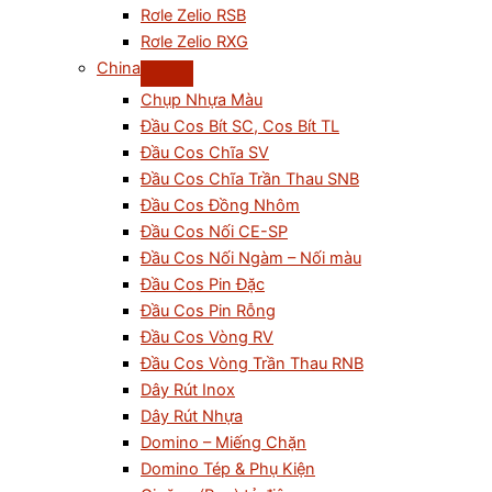
Rơle Zelio RSB
Rơle Zelio RXG
China
Chụp Nhựa Màu
Đầu Cos Bít SC, Cos Bít TL
Đầu Cos Chĩa SV
Đầu Cos Chĩa Trần Thau SNB
Đầu Cos Đồng Nhôm
Đầu Cos Nối CE-SP
Đầu Cos Nối Ngàm – Nối màu
Đầu Cos Pin Đặc
Đầu Cos Pin Rỗng
Đầu Cos Vòng RV
Đầu Cos Vòng Trần Thau RNB
Dây Rút Inox
Dây Rút Nhựa
Domino – Miếng Chặn
Domino Tép & Phụ Kiện