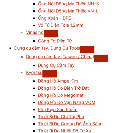
Ống Nối Đồng Mạ Thiếc NN-S
Ống Nối Đồng Mạ Thiếc VN-L
Ống Xoắn HDPE
Vỏ Tủ Điện Tole 1.2mm
Vinasino
Công Tơ Điện Tử
Dụng cụ cầm tay, Dụng Cụ Tools
Dụng cụ cầm tay (Taiwan / China)
Dụng Cụ Cầm Tay
Kyoritsu
Đồng Hồ Ampe Kìm
Đồng Hồ Đo Điện Trở Đất
Đồng Hồ Đo Megomet
Đồng Hồ Đo Vạn Năng VOM
Phụ Kiện Sản Phẩm
Thiết Bị Đo Chỉ Thị Pha
Thiết Bị Đo Cường Độ Ánh Sáng
Thiết Bị Đo Nhiệt Độ Từ Xa