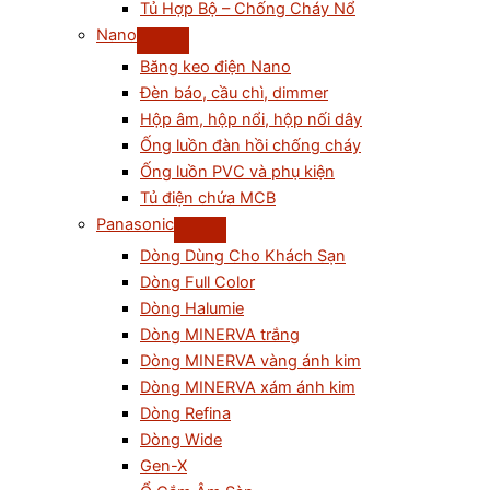
Tủ Hợp Bộ – Chống Cháy Nổ
Nano
Băng keo điện Nano
Đèn báo, cầu chì, dimmer
Hộp âm, hộp nổi, hộp nối dây
Ống luồn đàn hồi chống cháy
Ống luồn PVC và phụ kiện
Tủ điện chứa MCB
Panasonic
Dòng Dùng Cho Khách Sạn
Dòng Full Color
Dòng Halumie
Dòng MINERVA trắng
Dòng MINERVA vàng ánh kim
Dòng MINERVA xám ánh kim
Dòng Refina
Dòng Wide
Gen-X