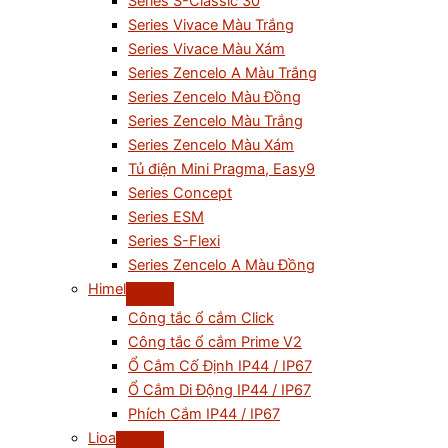
Series S-Classic 30
Series Vivace Màu Trắng
Series Vivace Màu Xám
Series Zencelo A Màu Trắng
Series Zencelo Màu Đồng
Series Zencelo Màu Trắng
Series Zencelo Màu Xám
Tủ điện Mini Pragma, Easy9
Series Concept
Series ESM
Series S-Flexi
Series Zencelo A Màu Đồng
Himel
Công tắc ổ cắm Click
Công tắc ổ cắm Prime V2
Ổ Cắm Cố Định IP44 / IP67
Ổ Cắm Di Động IP44 / IP67
Phích Cắm IP44 / IP67
Lioa