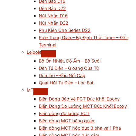
Đèn Báo D16
Đèn Báo D22
Nút Nhấn D16
Nút Nhấn D22
Phụ Kiện Cho Series D22
Rơle Trung Gian – Bộ Định Thời Timer – Đế –
Terminal
Leipole
Bộ Ổn Nhiệt, Độ Ẩm – Bộ Sưởi
Đèn Tủ Điện – Gioang Cửa Tủ
Domino – Đầu Nối Cáp
Quạt Hút Tủ Điện – Lọc Bụi
MT
Biến Dòng Bảo Vệ PCT Đúc Khối Epoxy
Biến Dòng Đo Lường MCT Đúc Khối Epoxy
Biến dòng đo lường RCT
Biến dòng MCT băng quấn
Biến dòng MCT hộp đúc 3 pha và 1 Pha
Biến dòng MCT hộp đúc xám