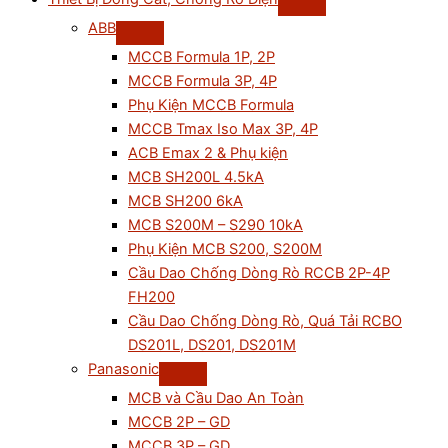
ABB
MCCB Formula 1P, 2P
MCCB Formula 3P, 4P
Phụ Kiện MCCB Formula
MCCB Tmax Iso Max 3P, 4P
ACB Emax 2 & Phụ kiện
MCB SH200L 4.5kA
MCB SH200 6kA
MCB S200M – S290 10kA
Phụ Kiện MCB S200, S200M
Cầu Dao Chống Dòng Rò RCCB 2P-4P
FH200
Cầu Dao Chống Dòng Rò, Quá Tải RCBO
DS201L, DS201, DS201M
Panasonic
MCB và Cầu Dao An Toàn
MCCB 2P – GD
MCCB 3P – GD