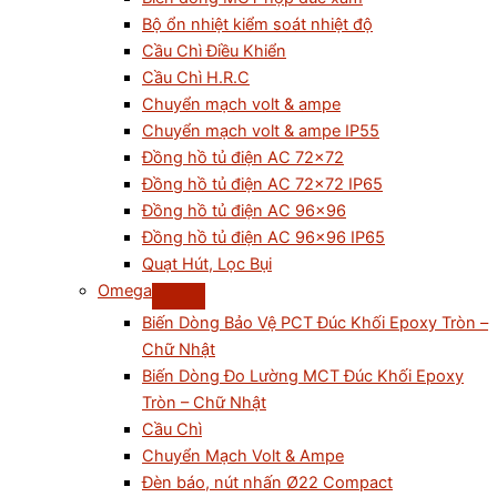
Bộ ổn nhiệt kiểm soát nhiệt độ
Cầu Chì Điều Khiển
Cầu Chì H.R.C
Chuyển mạch volt & ampe
Chuyển mạch volt & ampe IP55
Đồng hồ tủ điện AC 72×72
Đồng hồ tủ điện AC 72×72 IP65
Đồng hồ tủ điện AC 96×96
Đồng hồ tủ điện AC 96×96 IP65
Quạt Hút, Lọc Bụi
Omega
Biến Dòng Bảo Vệ PCT Đúc Khối Epoxy Tròn –
Chữ Nhật
Biến Dòng Đo Lường MCT Đúc Khối Epoxy
Tròn – Chữ Nhật
Cầu Chì
Chuyển Mạch Volt & Ampe
Đèn báo, nút nhấn Ø22 Compact