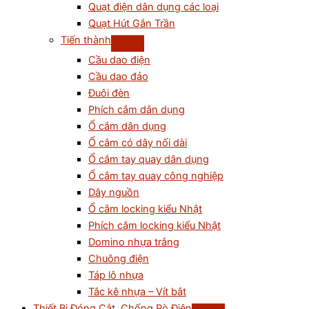
Quạt điện dân dụng các loại
Quạt Hút Gắn Trần
Tiến thành
Cầu dao điện
Cầu dao đảo
Đuôi đèn
Phích cắm dân dụng
Ổ cắm dân dụng
Ổ cắm có dây nối dài
Ổ cắm tay quay dân dụng
Ổ cắm tay quay công nghiệp
Dây nguồn
Ổ cắm locking kiểu Nhật
Phích cắm locking kiểu Nhật
Domino nhựa trắng
Chuông điện
Táp lô nhựa
Tắc kê nhựa – Vít bắt
Thiết Bị Đóng Cắt, Chống Rò Điện