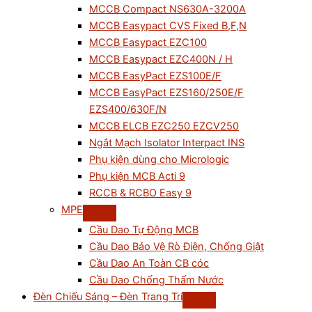
MCCB Compact NS630A-3200A
MCCB Easypact CVS Fixed B,F,N
MCCB Easypact EZC100
MCCB Easypact EZC400N / H
MCCB EasyPact EZS100E/F
MCCB EasyPact EZS160/250E/F
EZS400/630F/N
MCCB ELCB EZC250 EZCV250
Ngắt Mạch Isolator Interpact INS
Phụ kiện dùng cho Micrologic
Phụ kiện MCB Acti 9
RCCB & RCBO Easy 9
MPE
Cầu Dao Tự Động MCB
Cầu Dao Bảo Vệ Rò Điện, Chống Giật
Cầu Dao An Toàn CB cóc
Cầu Dao Chống Thấm Nước
Đèn Chiếu Sáng – Đèn Trang Trí