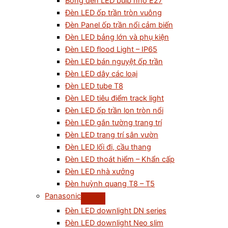
Bóng đèn LED bulb nhỏ E27
Đèn LED ốp trần tròn vuông
Đèn Panel ốp trần nổi cảm biến
Đèn LED bảng lớn và phụ kiện
Đèn LED flood Light – IP65
Đèn LED bán nguyệt ốp trần
Đèn LED dây các loại
Đèn LED tube T8
Đèn LED tiêu điểm track light
Đèn LED ốp trần lon tròn nổi
Đèn LED gắn tường trang trí
Đèn LED trang trí sân vườn
Đèn LED lối đi, cầu thang
Đèn LED thoát hiểm – Khẩn cấp
Đèn LED nhà xưởng
Đèn huỳnh quang T8 – T5
Panasonic
Đèn LED downlight DN series
Đèn LED downlight Neo slim