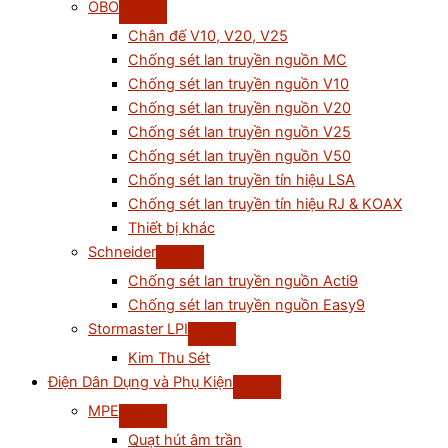
OBO
Chân đế V10, V20, V25
Chống sét lan truyền nguồn MC
Chống sét lan truyền nguồn V10
Chống sét lan truyền nguồn V20
Chống sét lan truyền nguồn V25
Chống sét lan truyền nguồn V50
Chống sét lan truyền tín hiệu LSA
Chống sét lan truyền tín hiệu RJ & KOAX
Thiết bị khác
Schneider
Chống sét lan truyền nguồn Acti9
Chống sét lan truyền nguồn Easy9
Stormaster LPI
Kim Thu Sét
Điện Dân Dụng và Phụ Kiện
MPE
Quạt hút âm trần