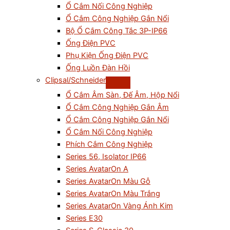
Ổ Cắm Nối Công Nghiệp
Ổ Cắm Công Nghiệp Gắn Nổi
Bộ Ổ Cắm Công Tắc 3P-IP66
Ống Điện PVC
Phụ Kiện Ống Điện PVC
Ống Luồn Đàn Hồi
Clipsal/Schneider
Ổ Cắm Âm Sàn, Đế Âm, Hộp Nổi
Ổ Cắm Công Nghiệp Gắn Âm
Ổ Cắm Công Nghiệp Gắn Nổi
Ổ Cắm Nối Công Nghiệp
Phích Cắm Công Nghiệp
Series 56, Isolator IP66
Series AvatarOn A
Series AvatarOn Màu Gỗ
Series AvatarOn Màu Trắng
Series AvatarOn Vàng Ánh Kim
Series E30