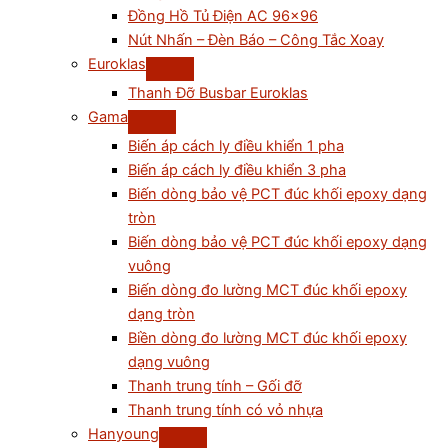
Đồng Hồ Tủ Điện AC 96×96
Nút Nhấn – Đèn Báo – Công Tắc Xoay
Euroklas
Thanh Đỡ Busbar Euroklas
Gama
Biến áp cách ly điều khiển 1 pha
Biến áp cách ly điều khiển 3 pha
Biến dòng bảo vệ PCT đúc khối epoxy dạng
tròn
Biến dòng bảo vệ PCT đúc khối epoxy dạng
vuông
Biến dòng đo lường MCT đúc khối epoxy
dạng tròn
Biền dòng đo lường MCT đúc khối epoxy
dạng vuông
Thanh trung tính – Gối đỡ
Thanh trung tính có vỏ nhựa
Hanyoung