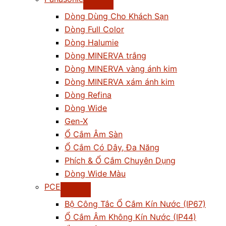
Dòng Dùng Cho Khách Sạn
Dòng Full Color
Dòng Halumie
Dòng MINERVA trắng
Dòng MINERVA vàng ánh kim
Dòng MINERVA xám ánh kim
Dòng Refina
Dòng Wide
Gen-X
Ổ Cắm Âm Sàn
Ổ Cắm Có Dây, Đa Năng
Phích & Ổ Cắm Chuyên Dụng
Dòng Wide Màu
PCE
Bộ Công Tắc Ổ Cắm Kín Nước (IP67)
Ổ Cắm Âm Không Kín Nước (IP44)