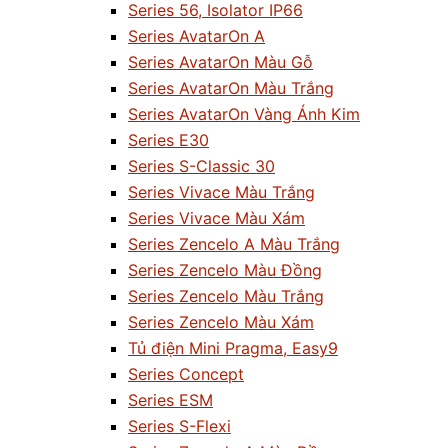
Series 56, Isolator IP66
Series AvatarOn A
Series AvatarOn Màu Gỗ
Series AvatarOn Màu Trắng
Series AvatarOn Vàng Ánh Kim
Series E30
Series S-Classic 30
Series Vivace Màu Trắng
Series Vivace Màu Xám
Series Zencelo A Màu Trắng
Series Zencelo Màu Đồng
Series Zencelo Màu Trắng
Series Zencelo Màu Xám
Tủ điện Mini Pragma, Easy9
Series Concept
Series ESM
Series S-Flexi