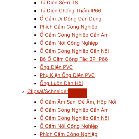
Tủ Điện Sê-ri TS
Tủ Điện Chống Thấm IP66
Ổ Cắm Di Động Dân Dụng
Phích Cắm Công Nghiệp
Ổ Cắm Công Nghiệp Gắn Âm
Ổ Cắm Nối Công Nghiệp
Ổ Cắm Công Nghiệp Gắn Nổi
Bộ Ổ Cắm Công Tắc 3P-IP66
Ống Điện PVC
Phụ Kiện Ống Điện PVC
Ống Luồn Đàn Hồi
Clipsal/Schneider
Ổ Cắm Âm Sàn, Đế Âm, Hộp Nổi
Ổ Cắm Công Nghiệp Gắn Âm
Ổ Cắm Công Nghiệp Gắn Nổi
Ổ Cắm Nối Công Nghiệp
Phích Cắm Công Nghiệp