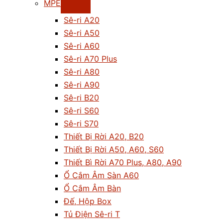
MPE
Sê-ri A20
Sê-ri A50
Sê-ri A60
Sê-ri A70 Plus
Sê-ri A80
Sê-ri A90
Sê-ri B20
Sê-ri S60
Sê-ri S70
Thiết Bị Rời A20, B20
Thiết Bị Rời A50, A60, S60
Thiết Bì Rời A70 Plus, A80, A90
Ổ Cắm Âm Sàn A60
Ổ Cắm Âm Bàn
Đế, Hộp Box
Tủ Điện Sê-ri T