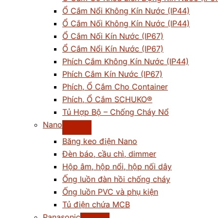
Ổ Cắm Nổi Không Kín Nước (IP44)
Ổ Cắm Nối Không Kín Nước (IP44)
Ổ Cắm Nối Kín Nước (IP67)
Ổ Cắm Nổi Kín Nước (IP67)
Phích Cắm Không Kín Nước (IP44)
Phích Cắm Kín Nước (IP67)
Phích, Ổ Cắm Cho Container
Phích, Ổ Cắm SCHUKO®
Tủ Hợp Bộ – Chống Cháy Nổ
Nano
Băng keo điện Nano
Đèn báo, cầu chì, dimmer
Hộp âm, hộp nổi, hộp nối dây
Ống luồn đàn hồi chống cháy
Ống luồn PVC và phụ kiện
Tủ điện chứa MCB
Panasonic