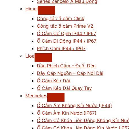
Series Zencelo A Màu Đồng
Himel
Công tắc ổ cắm Click
Công tắc ổ cắm Prime V2
Ổ Cắm Cố Định IP44 / IP67
Ổ Cắm Di Động IP44 / IP67
Phích Cắm IP44 / IP67
Lioa
Đầu Phích Cắm – Đuôi Đèn
Dây Cáp Nguồn – Cáp Nối Dài
Ổ Cắm Kéo Dài
Ổ Cắm Kéo Dài Quay Tay
Mennekes
Ổ Cắm Âm Không Kín Nước (IP44)
Ổ Cắm Âm Kín Nước (IP67)
Ổ Cắm Có Khóa Liên Động Không Kín Nướ
Ổ Cắm Có Khóa Liên Động Kín Nước (IP6